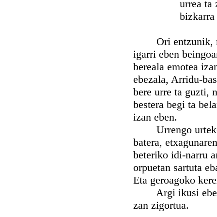
urrea ta zor
bizkarra be
Ori entzunik, mañ
igarri eben beingoa
bereala emotea izan
ebezala, Arridu-bas
bere urre ta guzti, 
bestera begi ta bela
izan eben.
Urrengo urteko ker
batera, etxagunaren
beteriko idi-narru 
orpuetan sartuta eb
Eta geroagoko kerex
Argi ikusi ebenez,
zan zigortua.