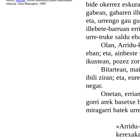
Iturria:
Ipuiñak
, Errose Bustintza (Jaime Kerexetaren
bide okerrez eskura
edizioa). Gero-Mensajero, 1990
gabean, gabaren ill
eta, urrengo gau gu
illebete-barruan er
urre-truke saldu eb
Olan, Arridu-ko et
eban; eta, ainbeste
ikustean, pozez zor
Bitartean, mañarit
ibili ziran; eta, eu
negar.
Onetan, errian ker
gorri arek basetxe 
miragarri batek ur
«Arridu-ko e
kerexakaz b