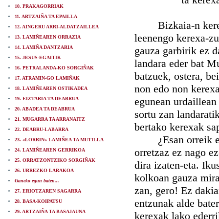
10. PRAKAGORRIAK
11. ARTZAIÑA TA EPAILLA
Bizkaia-n kerexak
12. AINGERU ARRI-ALDATZAILLEA
leenengo kerexa-zug
13. LAMIÑEAREN ORRAZIA
14. LAMIÑA DANTZARIA
gauza garbirik ez d
15. JESUS-EGAITIK
landara eder bat Mu
16. PETRALANDA-KO SORGIÑAK
batzuek, ostera, b
17. ATRAMIN-GO LAMIÑAK
non edo non kerexa-
18. LAMIÑEAREN OSTIKADEA
egunean urdaillean 
19. EIZTARIA TA DEABRUA
20. ABADEA TA DEABRUA
sortu zan landaratik
21. MUGARRA TA ARRANAITZ
bertako kerexak sa
22. DEABRU-LABARRA
¿Esan orreik egiak
23. «LORRIN» LAMIÑEA TA MUTILLA
orretzaz ez nago ez
24. LAMIÑEAREN GERRIKOA
25. ORRATZONTZIKO SORGIÑAK
dira izaten-eta. Ik
26. URREZKO LARAKOA
kolkoan gauza mira
Ganeko egun baten...
zan, gero! Ez dakia
27. ERIOTZAREN SAGARRA
entzunak alde bater
28. BASA-KOIPATSU
29. ARTZAIÑA TA BASAJAUNA
kerexak lako ederri