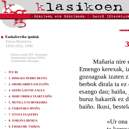
Euskalerriko ipuñak
Errose Bustintza
1950-1952, 1990
[liburua osorik RTF formatuan]
[inprimitzeko bertsioa PDFn]
Mañaria nire errit
[Literaturaren Zubitegia]
Emengo kerexak, iz
ITZ BI
gozoagoak izaten z
1. DIMA-KO PEDRO DEUNA
berbok dirala ta ez
2. AMARGARREN AALEGIÑA
esango dau; baiña, 
3. AZERI GAZTAE-ZALEA
4. MARI URRIKA TA ARTZAIÑA
buruz bakarrik ez 
5. MUTILLA TA MUSKERRA
baiño. Ikusi, bestel
6. TXIKITAKO IPUIÑA
7. OTSOA TA AZERIA
«Ur ona edater
8. SORGIN-LIBURUA
9. EMAKUME TXIROA
ta kerexak jat