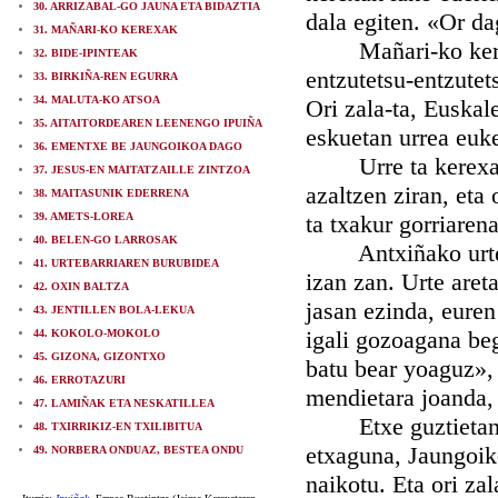
30. ARRIZABAL-GO JAUNA ETA BIDAZTIA
dala egiten. «Or da
31. MAÑARI-KO KEREXAK
Mañari-ko kerexak,
32. BIDE-IPINTEAK
entzutetsu-entzutets
33. BIRKIÑA-REN EGURRA
34. MALUTA-KO ATSOA
Ori zala-ta, Euskal
35. AITAITORDEAREN LEENENGO IPUIÑA
eskuetan urrea euke
36. EMENTXE BE JAUNGOIKOA DAGO
Urre ta kerexa-tra
37. JESUS-EN MAITATZAILLE ZINTZOA
azaltzen ziran, eta
38. MAITASUNIK EDERRENA
39. AMETS-LOREA
ta txakur gorriaren
40. BELEN-GO LARROSAK
Antxiñako urte ba
41. URTEBARRIAREN BURUBIDEA
izan zan. Urte aret
42. OXIN BALTZA
jasan ezinda, euren
43. JENTILLEN BOLA-LEKUA
igali gozoagana beg
44. KOKOLO-MOKOLO
45. GIZONA, GIZONTXO
batu bear yoaguz», 
46. ERROTAZURI
mendietara joanda, 
47. LAMIÑAK ETA NESKATILLEA
Etxe guztietan gu
48. TXIRRIKIZ-EN TXILIBITUA
etxaguna, Jaungoik
49. NORBERA ONDUAZ, BESTEA ONDU
naikotu. Eta ori za