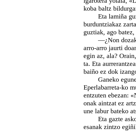
igarotera yoiala, «
koba baltz bildurgar
Eta lamiña guztia
burduntziakaz zarta
guztiak, ago batez, 
—¿Non dozak orai
arro-arro jaurti do
egin az, ala? Orain
ta. Eta aurrerantze
baiño ez dok izango
Ganeko egunetan, 
Eperlabarreta-ko mu
entzuten ebezan: «N
onak aintzat ez art
une labur bateko at
Eta gazte askok, 
esanak zintzo egiñ