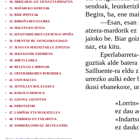
30. ARRIZABAL-GO JAUNA ETA BIDAZTIA
sendoak, leunkerizk
31. MAÑARI-KO KEREXAK
Begira, ba, ene mai
32. BIDE-IPINTEAK
—Esan, esan nai d
33. BIRKIÑA-REN EGURRA
34. MALUTA-KO ATSOA
atzera-mardorik ez 
35. AITAITORDEAREN LEENENGO IPUIÑA
jaioko be. Biar goi
36. EMENTXE BE JAUNGOIKOA DAGO
naz, eta kitu.
37. JESUS-EN MAITATZAILLE ZINTZOA
Eperlabarreta-ko 
38. MAITASUNIK EDERRENA
39. AMETS-LOREA
guztiak alde batera
40. BELEN-GO LARROSAK
Sailluente-ra eldu 
41. URTEBARRIAREN BURUBIDEA
urrezko aulki eder b
42. OXIN BALTZA
ikusi ebanekoxe, ur
43. JENTILLEN BOLA-LEKUA
44. KOKOLO-MOKOLO
45. GIZONA, GIZONTXO
«Lorrin» lam
46. ERROTAZURI
ez dau ador
47. LAMIÑAK ETA NESKATILLEA
«Indartsu»-r
48. TXIRRIKIZ-EN TXILIBITUA
ez dauko ind
49. NORBERA ONDUAZ, BESTEA ONDU