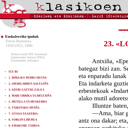
Euskalerriko ipuñak
Errose Bustintza
23. «
1950-1952, 1990
[liburua osorik RTF formatuan]
[inprimitzeko bertsioa PDFn]
Antxiña, «Eperlab
[Literaturaren Zubitegia]
bategaz bizi zan. S
ITZ BI
eta enparadu lanak 
1. DIMA-KO PEDRO DEUNA
Eta indarketa guzti
2. AMARGARREN AALEGIÑA
erbestekoak «Indart
3. AZERI GAZTAE-ZALEA
4. MARI URRIKA TA ARTZAIÑA
alako mutil adorets
5. MUTILLA TA MUSKERRA
Illuntze baten, s
6. TXIKITAKO IPUIÑA
—Ama, biar goizea
7. OTSOA TA AZERIA
antz ona dakar; eta
8. SORGIN-LIBURUA
9. EMAKUME TXIROA
onenean aurkituko d