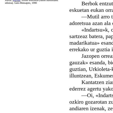
Iturria:
Ipuiñak
, Errose Bustintza (Jaime Kerexetaren
Berbok entzutean, 
edizioa). Gero-Mensajero, 1990
eskuetan eukan orra
—Mutil arro ta zi
adoretsua azan ala 
«Indartsu»k, orraz
sartzeaz batera, pa
madarikatua» esanda
errekako ur guztia i
Jazopen orreaz, mu
gauzak» esanda, bid
guztian, Urkioleta-
illuntzean, Eskumen
Kantatzen ziardua
ederrez agertu yako
—Oi, «Indartsu»!
ozkiro gozarotan zu
andiaren izenak, ze