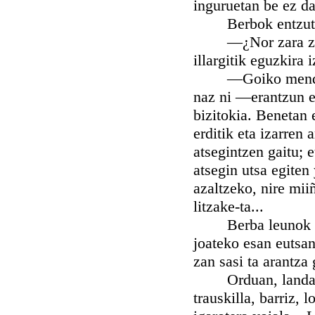
inguruetan be ez da
Berbok entzutean,
—¿Nor zara zu? —
illargitik eguzkira 
—Goiko mendietako
naz ni —erantzun e
bizitokia. Benetan 
erditik eta izarren
atsegintzen gaitu; e
atsegin utsa egiten
azaltzeko, nire mii
litzake-ta...
Berba leunok esan
joateko esan eutsan
zan sasi ta arantza
Orduan, landatxoa 
trauskilla, barriz, 