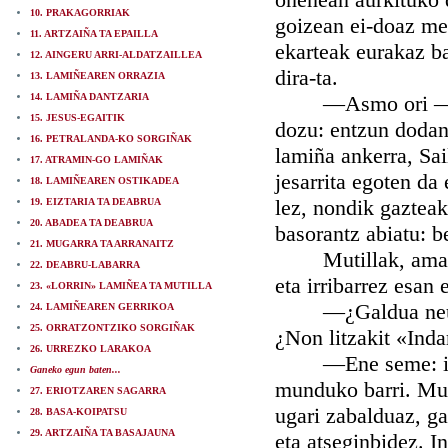
10. PRAKAGORRIAK
goizean ei-doaz men
11. ARTZAIÑA TA EPAILLA
ekarteak eurakaz ba
12. AINGERU ARRI-ALDATZAILLEA
dira-ta.
13. LAMIÑEAREN ORRAZIA
14. LAMIÑA DANTZARIA
—Asmo ori —erant
15. JESUS-EGAITIK
dozu: entzun dodan
16. PETRALANDA-KO SORGIÑAK
lamiña ankerra, Sai
17. ATRAMIN-GO LAMIÑAK
jesarrita egoten da
18. LAMIÑEAREN OSTIKADEA
lez, nondik gazteak 
19. EIZTARIA TA DEABRUA
20. ABADEA TA DEABRUA
basorantz abiatu: be
21. MUGARRA TA ARRANAITZ
Mutillak, amaren b
22. DEABRU-LABARRA
eta irribarrez esan 
23. «LORRIN» LAMIÑEA TA MUTILLA
—¿Galdua neu? ¿«L
24. LAMIÑEAREN GERRIKOA
25. ORRATZONTZIKO SORGIÑAK
¿Non litzakit «Inda
26. URREZKO LARAKOA
—Ene seme: indart
Ganeko egun baten...
munduko barri. Mun
27. ERIOTZAREN SAGARRA
ugari zabalduaz, ga
28. BASA-KOIPATSU
29. ARTZAIÑA TA BASAJAUNA
eta atseginbidez. I