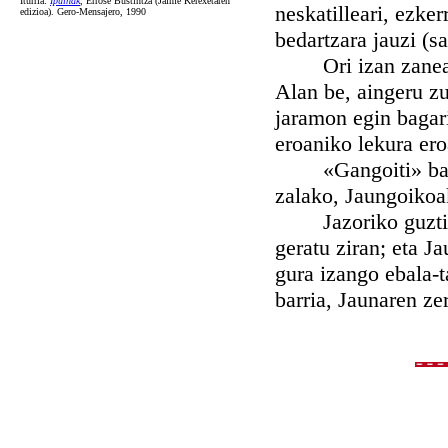
Iturria:
Ipuiñak
, Errose Bustintza (Jaime Kerexetaren
neskatilleari, ezke
edizioa). Gero-Mensajero, 1990
bedartzara jauzi (sa
Ori izan zanean, n
Alan be, aingeru zu
jaramon egin bagarik
eroaniko lekura ero
«Gangoiti» basetxe
zalako, Jaungoikoa
Jazoriko guztiaren
geratu ziran; eta J
gura izango ebala-t
barria, Jaunaren ze