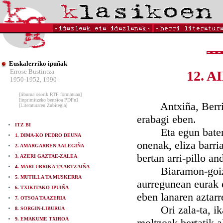
Euskalerriko ipuñak
Errose Bustintza
12. 
1950-1952, 1990
[liburua osorik RTF formatuan]
[inprimitzeko bertsioa PDFn]
Antxiña, Berriz er
[Literaturaren Zubitegia]
erabagi eben.
ITZ BI
Eta egun baten, o
1. DIMA-KO PEDRO DEUNA
onenak, eliza barri
2. AMARGARREN AALEGIÑA
bertan arri-pillo an
3. AZERI GAZTAE-ZALEA
4. MARI URRIKA TA ARTZAIÑA
Biaramon-goizean,
5. MUTILLA TA MUSKERRA
aurregunean eurak e
6. TXIKITAKO IPUIÑA
eben lanaren aztarr
7. OTSOA TA AZERIA
Ori zala-ta, ikarat
8. SORGIN-LIBURUA
9. EMAKUME TXIROA
moltzoak bertatik 