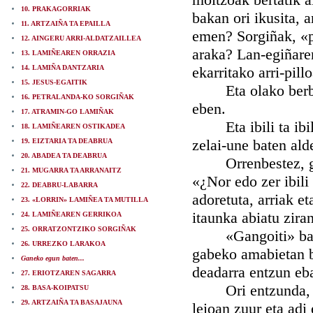
10. PRAKAGORRIAK
bakan ori ikusita, 
11. ARTZAIÑA TA EPAILLA
emen? Sorgiñak, «p
12. AINGERU ARRI-ALDATZAILLEA
araka? Lan-egiñaren
13. LAMIÑEAREN ORRAZIA
14. LAMIÑA DANTZARIA
ekarritako arri-pil
15. JESUS-EGAITIK
Eta olako berbak 
16. PETRALANDA-KO SORGIÑAK
eben.
17. ATRAMIN-GO LAMIÑAK
Eta ibili ta ibili 
18. LAMIÑEAREN OSTIKADEA
zelai-une baten ald
19. EIZTARIA TA DEABRUA
20. ABADEA TA DEABRUA
Orrenbestez, gure 
21. MUGARRA TA ARRANAITZ
«¿Nor edo zer ibili
22. DEABRU-LABARRA
adoretuta, arriak e
23. «LORRIN» LAMIÑEA TA MUTILLA
itaunka abiatu ziran
24. LAMIÑEAREN GERRIKOA
25. ORRATZONTZIKO SORGIÑAK
«Gangoiti» basetxe
26. URREZKO LARAKOA
gabeko amabietan bu
Ganeko egun baten...
deadarra entzun eba
27. ERIOTZAREN SAGARRA
Ori entzunda, giz
28. BASA-KOIPATSU
29. ARTZAIÑA TA BASAJAUNA
leioan zuur eta adi