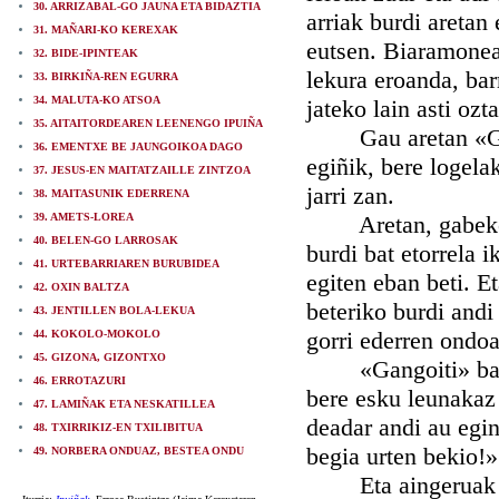
30. ARRIZABAL-GO JAUNA ETA BIDAZTIA
arriak burdi aretan
31. MAÑARI-KO KEREXAK
eutsen. Biaramonean
32. BIDE-IPINTEAK
lekura eroanda, barr
33. BIRKIÑA-REN EGURRA
34. MALUTA-KO ATSOA
jateko lain asti ozt
35. AITAITORDEAREN LEENENGO IPUIÑA
Gau aretan «Gango
36. EMENTXE BE JAUNGOIKOA DAGO
egiñik, bere logelak
37. JESUS-EN MAITATZAILLE ZINTZOA
jarri zan.
38. MAITASUNIK EDERRENA
39. AMETS-LOREA
Aretan, gabeko am
40. BELEN-GO LARROSAK
burdi bat etorrela i
41. URTEBARRIAREN BURUBIDEA
egiten eban beti. Et
42. OXIN BALTZA
beteriko burdi andi 
43. JENTILLEN BOLA-LEKUA
gorri ederren ondoa
44. KOKOLO-MOKOLO
45. GIZONA, GIZONTXO
«Gangoiti» basetxe
46. ERROTAZURI
bere esku leunakaz
47. LAMIÑAK ETA NESKATILLEA
deadar andi au egin
48. TXIRRIKIZ-EN TXILIBITUA
begia urten bekio!»
49. NORBERA ONDUAZ, BESTEA ONDU
Eta aingeruak de