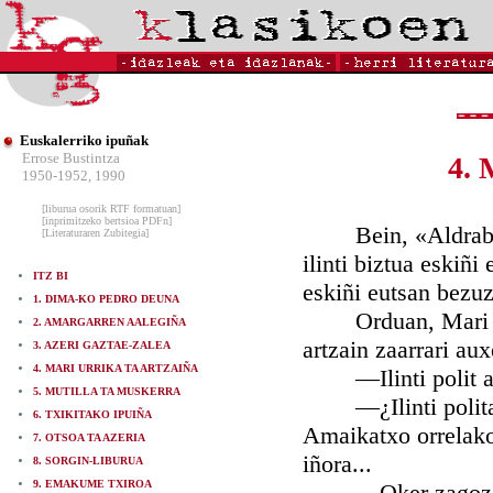
Euskalerriko ipuñak
Errose Bustintza
4.
1950-1952, 1990
[liburua osorik RTF formatuan]
[inprimitzeko bertsioa PDFn]
Bein, «Aldrabaske
[Literaturaren Zubitegia]
ilinti biztua eskiñ
ITZ BI
eskiñi eutsan bezuz
1. DIMA-KO PEDRO DEUNA
Orduan, Mari Urri
2. AMARGARREN AALEGIÑA
artzain zaarrari aux
3. AZERI GAZTAE-ZALEA
4. MARI URRIKA TA ARTZAIÑA
—Ilinti polit au,
5. MUTILLA TA MUSKERRA
—¿Ilinti polita o
6. TXIKITAKO IPUIÑA
Amaikatxo orrelako 
7. OTSOA TA AZERIA
iñora...
8. SORGIN-LIBURUA
9. EMAKUME TXIROA
—Oker zagoz, artz