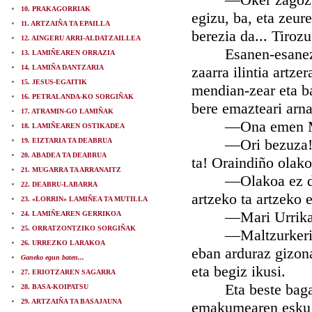
10. PRAKAGORRIAK
egizu, ba, eta zeur
11. ARTZAIÑA TA EPAILLA
berezia da... Tirozu
12. AINGERU ARRI-ALDATZAILLEA
Esanen-esanez eta
13. LAMIÑEAREN ORRAZIA
14. LAMIÑA DANTZARIA
zaarra ilintia artze
15. JESUS-EGAITIK
mendian-zear eta b
16. PETRALANDA-KO SORGIÑAK
bere emazteari arna
17. ATRAMIN-GO LAMIÑAK
—Ona emen Mari 
18. LAMIÑEAREN OSTIKADEA
—Ori bezuza! A le
19. EIZTARIA TA DEABRUA
20. ABADEA TA DEABRUA
ta! Oraindiño olak
21. MUGARRA TA ARRANAITZ
—Olakoa ez dala e
22. DEABRU-LABARRA
artzeko ta artzeko e
23. «LORRIN» LAMIÑEA TA MUTILLA
—Mari Urrika-ren
24. LAMIÑEAREN GERRIKOA
25. ORRATZONTZIKO SORGIÑAK
—Maltzurkeria edo
26. URREZKO LARAKOA
eban arduraz gizona
Ganeko egun baten...
eta begiz ikusi.
27. ERIOTZAREN SAGARRA
Eta beste bagarik,
28. BASA-KOIPATSU
29. ARTZAIÑA TA BASAJAUNA
emakumearen esku bi