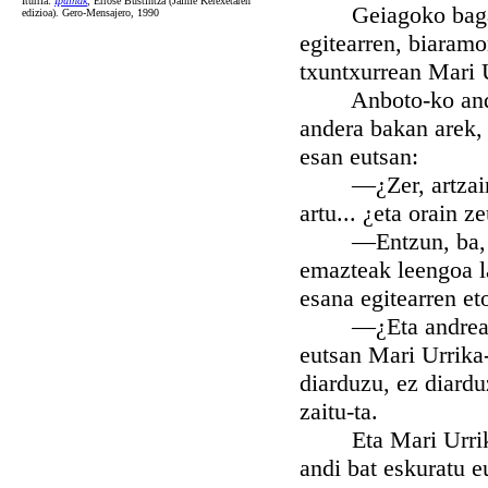
Iturria:
Ipuiñak
, Errose Bustintza (Jaime Kerexetaren
Geiagoko bagarik,
edizioa). Gero-Mensajero, 1990
egitearren, biaram
txuntxurrean Mari Ur
Anboto-ko anderea
andera bakan arek, 
esan eutsan:
—¿Zer, artzain? ¿
artu... ¿eta orain z
—Entzun, ba, Mari:
emazteak leengoa la
esana egitearren eto
—¿Eta andrearen e
eutsan Mari Urrika
diarduzu, ez diardu
zaitu-ta.
Eta Mari Urrika-k,
andi bat eskuratu eu