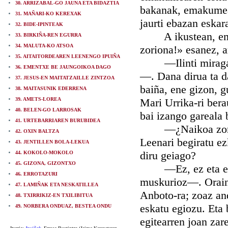
30. ARRIZABAL-GO JAUNA ETA BIDAZTIA
bakanak, emakumear
31. MAÑARI-KO KEREXAK
jaurti ebazan eskara
32. BIDE-IPINTEAK
A ikustean, emazt
33. BIRKIÑA-REN EGURRA
34. MALUTA-KO ATSOA
zoriona!» esanez, a
35. AITAITORDEAREN LEENENGO IPUIÑA
—Ilinti miragarri
36. EMENTXE BE JAUNGOIKOA DAGO
—. Dana dirua ta da
37. JESUS-EN MAITATZAILLE ZINTZOA
baiña, ene gizon, g
38. MAITASUNIK EDERRENA
39. AMETS-LOREA
Mari Urrika-ri bera
40. BELEN-GO LARROSAK
bai izango gareala 
41. URTEBARRIAREN BURUBIDEA
—¿Naikoa zoriont
42. OXIN BALTZA
Leenari begiratu ez
43. JENTILLEN BOLA-LEKUA
diru geiago?
44. KOKOLO-MOKOLO
45. GIZONA, GIZONTXO
—Ez, ez eta ez...
46. ERROTAZURI
muskurioz—. Oraind
47. LAMIÑAK ETA NESKATILLEA
Anboto-ra; zoaz and
48. TXIRRIKIZ-EN TXILIBITUA
eskatu egiozu. Eta 
49. NORBERA ONDUAZ, BESTEA ONDU
egitearren joan zar