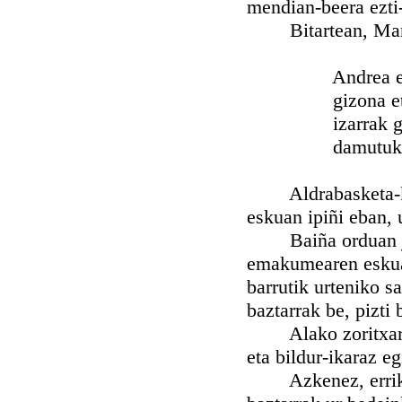
mendian-beera ezti-
Bitartean, Mari U
Andrea etxean
gizona etorri
izarrak goian
damutuko yak
Aldrabasketa-ko ar
eskuan ipiñi eban, 
Baiña orduan jazo
emakumearen eskuak 
barrutik urteniko s
baztarrak be, pizti 
Alako zoritxarra i
eta bildur-ikaraz e
Azkenez, erriko a