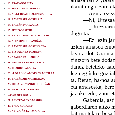
10. PRAKAGORRIAK
ikaratu egin zan; et
11. ARTZAIÑA TA EPAILLA
—Agura ezezagun 
12. AINGERU ARRI-ALDATZAILLEA
—Ni, Urtezaarra 
13. LAMIÑEAREN ORRAZIA
14. LAMIÑA DANTZARIA
—¿Urtezaarra zara
15. JESUS-EGAITIK
dogu-ta.
16. PETRALANDA-KO SORGIÑAK
—Ez, ezin jarri na
17. ATRAMIN-GO LAMIÑAK
azken-arnasea emot
18. LAMIÑEAREN OSTIKADEA
bearra dot. Orain a
19. EIZTARIA TA DEABRUA
20. ABADEA TA DEABRUA
zintzoro bete doda
21. MUGARRA TA ARRANAITZ
danez beteteko aal
22. DEABRU-LABARRA
leen egiñiko guztia
23. «LORRIN» LAMIÑEA TA MUTILLA
ta. Beraz, ba-noa a
24. LAMIÑEAREN GERRIKOA
25. ORRATZONTZIKO SORGIÑAK
eta arnasoska, bere
26. URREZKO LARAKOA
jazoko-edo, zuur eta
Ganeko egun baten...
Gaberdia, astiro-a
27. ERIOTZAREN SAGARRA
gaberdiaren altzo m
28. BASA-KOIPATSU
29. ARTZAIÑA TA BASAJAUNA
bat maitekiro besar