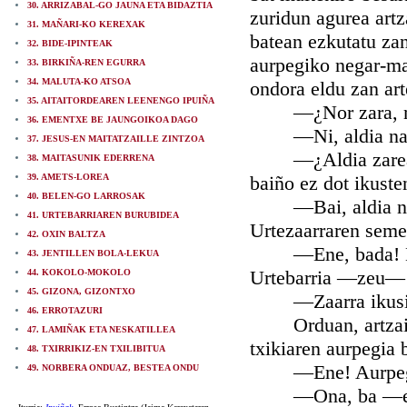
30. ARRIZABAL-GO JAUNA ETA BIDAZTIA
zuridun agurea artz
31. MAÑARI-KO KEREXAK
batean ezkutatu zan
32. BIDE-IPINTEAK
aurpegiko negar-mal
33. BIRKIÑA-REN EGURRA
34. MALUTA-KO ATSOA
ondora eldu zan art
35. AITAITORDEAREN LEENENGO IPUIÑA
—¿Nor zara, muti
36. EMENTXE BE JAUNGOIKOA DAGO
—Ni, aldia naz —
37. JESUS-EN MAITATZAILLE ZINTZOA
—¿Aldia zareala?
38. MAITASUNIK EDERRENA
39. AMETS-LOREA
baiño ez dot ikuste
40. BELEN-GO LARROSAK
—Bai, aldia naz: 
41. URTEBARRIAREN BURUBIDEA
Urtezaarraren seme
42. OXIN BALTZA
—Ene, bada! Beraz
43. JENTILLEN BOLA-LEKUA
Urtebarria —zeu— ag
44. KOKOLO-MOKOLO
45. GIZONA, GIZONTXO
—Zaarra ikusi doz
46. ERROTAZURI
Orduan, artzaiña m
47. LAMIÑAK ETA NESKATILLEA
txikiaren aurpegia 
48. TXIRRIKIZ-EN TXILIBITUA
—Ene! Aurpegia b
49. NORBERA ONDUAZ, BESTEA ONDU
—Ona, ba —erantz