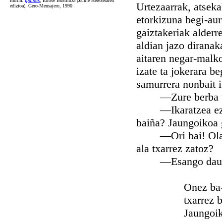
Iturria:
Ipuiñak
, Errose Bustintza (Jaime Kerexetaren
Urtezaarrak, atseka
edizioa). Gero-Mensajero, 1990
etorkizuna begi-aur
gaiztakeriak alderr
aldian jazo diranak
aitaren negar-malk
izate ta jokerara b
samurrera nonbait i
—Zure berba tama
—Ikaratzea ez da 
baiña? Jaungoikoa 
—Ori bai! Olan be
ala txarrez zatoz?
—Esango dautsut 
Onez ba-zabi
txarrez ba-zab
Jaungoikoa da