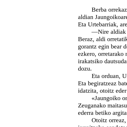
Berba orrekaz, art
aldian Jaungoikoare
Eta Urtebarriak, ar
—Nire aldiak irur
Beraz, aldi orretat
gorantz egin bear 
ezkero, orretarako 
irakatsiko dautsuda
dozu.
Eta orduan, Urteba
Eta begiratzeaz bat
idatzita, otoitz ede
«Jaungoiko ona: e
Zeuganako maitasuna
ederra betiko argita
Otoitz orreaz, ar