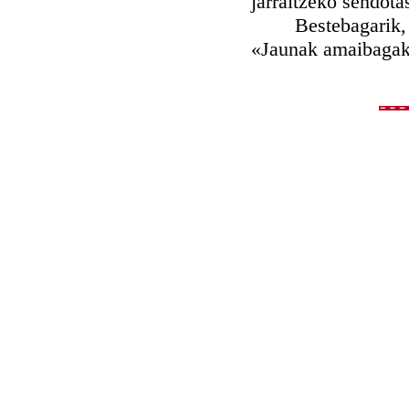
jarraitzeko sendota
Bestebagarik, Urte
«Jaunak amaibagako