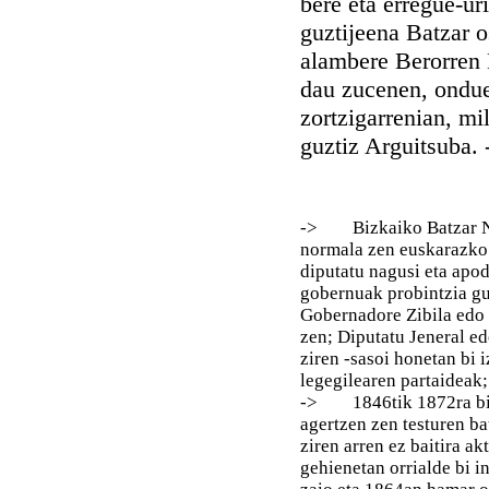
bere eta erregue-ur
guztijeena Batzar o
alambere Berorren 
dau zucenen, ondue
zortzigarrenian, mi
guztiz Arguitsuba. 
-> Bizkaiko Batzar Nagu
normala zen euskarazko 
diputatu nagusi eta apo
gobernuak probintzia gu
Gobernadore Zibila edo
zen; Diputatu Jeneral e
ziren -sasoi honetan bi 
legegilearen partaideak;
-> 1846tik 1872ra bitar
agertzen zen testuren b
ziren arren ez baitira a
gehienetan orrialde bi i