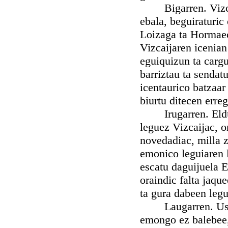
Bigarren. Vizcaic
ebala, beguiraturic
Loizaga ta Hormaec
Vizcaijaren icenia
eguiquizun ta cargu
barriztau ta sendat
icentaurico batzaa
biurtu ditecen erre
Irugarren. Eldute
leguez Vizcaijac, o
novedadiac, milla z
emonico leguiaren l
escatu daguijuela E
oraindic falta jaqu
ta gura dabeen legu
Laugarren. Uste t
emongo ez balebee, 