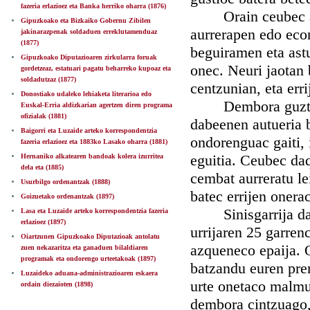
fazeria erlazioez eta Banka herriko oharra (1876)
Orain ceubec azal
Gipuzkoako eta Bizkaiko Gobernu Zibilen
aurrerapen edo eco
jakinarazpenak soldaduen erreklutamenduaz
(1877)
beguiramen eta ast
Gipuzkoako Diputazioaren zirkularra foruak
onec. Neuri jaotan 
gordetzeaz, estatuari pagatu beharreko kupoaz eta
soldadutzaz (1877)
centzunian, eta err
Donostiako udaleko lehiaketa literarioa edo
Dembora guztietan
Euskal-Erria aldizkarian agertzen diren programa
ofizialak (1881)
dabeenen autueria b
Baigorri eta Luzaide arteko korrespondentzia
ondorenguac gaiti, 
fazeria erlazioez eta 1883ko Lasako oharra (1881)
eguitia. Ceubec daqu
Hernaniko alkatearen bandoak kolera izurritea
dela eta (1885)
cembat aurreratu le
Usurbilgo ordenantzak (1888)
batec errijen onera
Goizuetako ordenantzak (1897)
Sinisgarrija da bi
Lasa eta Luzaide arteko korrespondentzia fazeria
erlazioez (1897)
urrijaren 25 garren
Oiartzunen Gipuzkoako Diputazioak antolatu
azqueneco epaija. O
zuen nekazaritza eta ganaduen bilaldiaren
programak eta ondorengo urteetakoak (1897)
batzandu euren prem
Luzaideko aduana-administrazioaren eskaera
urte onetaco malmul
ordain diezaioten (1898)
dembora cintzuago,