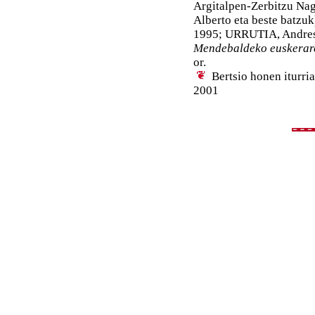
Argitalpen-Zerbitzu 
Alberto eta beste batzuk
1995; URRUTIA, Andres: 
Mendebaldeko euskerar
or.
Bertsio honen iturri
2001