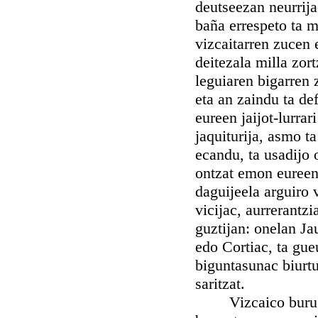
deutseezan neurrija
baña errespeto ta m
vizcaitarren zucen 
deitezala milla zor
leguiaren bigarren 
eta an zaindu ta de
eureen jaijot-lurra
jaquiturija, asmo t
ecandu, ta usadijo 
ontzat emon eureen 
daguijeela arguiro 
vicijac, aurrerantz
guztijan: onelan Ja
edo Cortiac, ta gue
biguntasunac biurt
saritzat.
Vizcaico buru edo