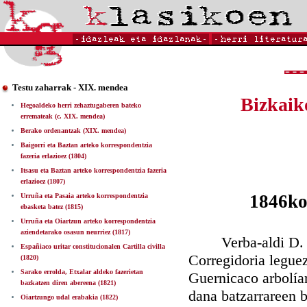
Testu zaharrak - XIX. mendea
Bizkaik
Hegoaldeko herri zehaztugaberen bateko
erremateak (c. XIX. mendea)
Berako ordenantzak (XIX. mendea)
Baigorri eta Baztan arteko korrespondentzia
fazeria erlazioez (1804)
Itsasu eta Baztan arteko korrespondentzia fazeria
erlazioez (1807)
1846ko
Urruña eta Pasaia arteko korrespondentzia
ebasketa batez (1815)
Urruña eta Oiartzun arteko korrespondentzia
aziendetarako osasun neurriez (1817)
Verba-aldi D. Man
Españiaco uritar constitucionalen Cartilla civilla
Corregidoria leguez
(1820)
Sarako errolda, Etxalar aldeko fazerietan
Guernicaco arbolíar
bazkatzen diren abereena (1821)
dana batzarrareen 
Oiartzungo udal erabakia (1822)