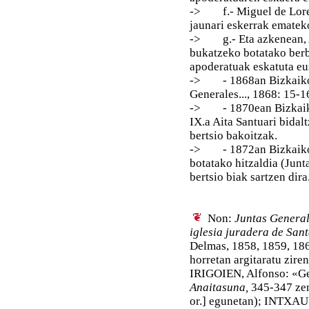
-> f.- Miguel de Lored
jaunari eskerrak emateko
-> g.- Eta azkenean, A
bukatzeko botatako berb
apoderatuak eskatuta eu
-> - 1868an Bizkaiko K
Generales..., 1868: 15-1
-> - 1870ean Bizkaiko 
IX.a Aita Santuari bidal
bertsio bakoitzak.
-> - 1872an Bizkaiko D
botatako hitzaldia (Junta
bertsio biak sartzen dira
Non:
Juntas Generale
iglesia juradera de San
Delmas, 1858, 1859, 186
horretan argitaratu ziren
IRIGOIEN, Alfonso: «Ger
Anaitasuna,
345-347 zen
or.] egunetan); INTXAUS