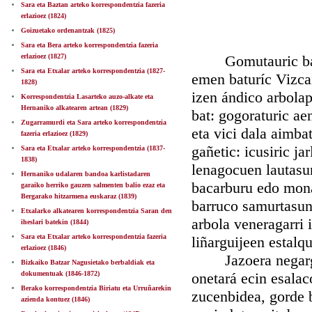
Sara eta Baztan arteko korrespondentzia fazeria
erlazioez (1824)
Goizuetako ordenantzak (1825)
Sara eta Bera arteko korrespondentzia fazeria
erlazioez (1827)
Gomutauric batzar
Sara eta Etxalar arteko korrespondentzia (1827-
emen baturíc Vizcai
1828)
izen ándico arbolap
Korrespondentzia Lasarteko auzo-alkate eta
Hernaniko alkatearen artean (1829)
bat: gogoraturic ae
Zugarramurdi eta Sara arteko korrespondentzia
eta vici dala aimba
fazeria erlazioez (1829)
gañetic: icusiric j
Sara eta Etxalar arteko korrespondentzia (1837-
1838)
lenagocuen lautasun
Hernaniko udalaren bandoa karlistadaren
bacarburu edo mona
garaiko herriko gauzen salmenten balio ezaz eta
Bergarako hitzarmena euskaraz (1839)
barruco samurtasun 
Etxalarko alkatearen korrespondentzia Saran den
arbola veneragarri 
iheslari batekin (1844)
Sara eta Etxalar arteko korrespondentzia fazeria
liñarguijeen estalqu
erlazioez (1846)
Jazoera negargarri
Bizkaiko Batzar Nagusietako berbaldiak eta
dokumentuak (1846-1872)
onetará ecin esalac
Berako korrespondentzia Biriatu eta Urruñarekin
zucenbidea, gorde b
azienda kontuez (1846)