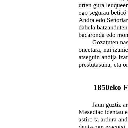
urten gura leuqueen
ego segurau beticó 
Andra edo Señoriare
dabela batzanduten 
bacaronda edo mona
Gozatuten nas uste
oneetara, nai izani
atseguin andija izan
prestutasuna, eta o
1850eko F
Jaun guztiz argui
Mesediac icentau eb
astiro ta ardura a
deutsazan eracutsi,