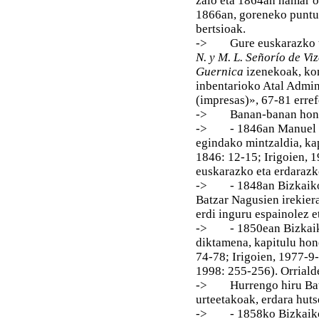
zaio eta 1864an hamar or
1866an, goreneko puntua
bertsioak.
-> Gure euskarazko tes
N. y M. L. Señorío de Vi
Guernica
izenekoak, kon
inbentarioko Atal Admin
(impresas)», 67-81 erref
-> Banan-banan hona
-> - 1846an Manuel de 
egindako mintzaldia, kap
1846: 12-15; Irigoien, 1
euskarazko eta erdarazk
-> - 1848an Bizkaiko K
Batzar Nagusien irekiera
erdi inguru espainolez e
-> - 1850ean Bizkaiko
diktamena, kapitulu hone
74-78; Irigoien, 1977-9-
1998: 255-256). Orriald
-> Hurrengo hiru Batza
urteetakoak, erdara huts
-> - 1858ko Bizkaiko K