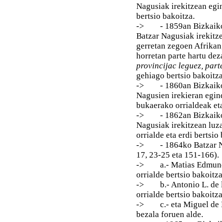
Nagusiak irekitzean egin
bertsio bakoitza.
-> - 1859an Bizkaiko K
Batzar Nagusiak irekitze
gerretan zegoen Afrikan,
horretan parte hartu dez
provincijac leguez, par
gehiago bertsio bakoitz
-> - 1860an Bizkaiko K
Nagusien irekieran egin
bukaerako orrialdeak eta
-> - 1862an Bizkaiko K
Nagusiak irekitzean luza
orrialde eta erdi bertsio
-> - 1864ko Batzar Nagu
17, 23-25 eta 151-166).
-> a.- Matias Edmundo T
orrialde bertsio bakoitz
-> b.- Antonio L. de la
orrialde bertsio bakoitz
-> c.- eta Miguel de L
bezala foruen alde.