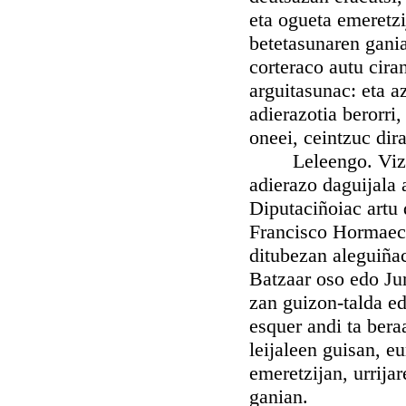
eta ogueta emeretzi
betetasunaren gania
corteraco autu cir
arguitasunac: eta az
adierazotia berorri
oneei, ceintzuc dir
Leleengo. Vizcaic
adierazo daguijala 
Diputaciñoiac artu 
Francisco Hormaech
ditubezan aleguiñac
Batzaar oso edo Ju
zan guizon-talda ed
esquer andi ta bera
leijaleen guisan, eu
emeretzijan, urrija
ganian.