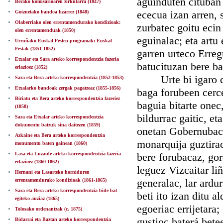
aguinduten cituban 
Berako komisarioaren zirkularra (1847)
ececua izan arren, 
Goizuetako bandoa lizarrez (1848)
Olaberriako olen errentamendurako kondizioak:
zurbatec goitu ecin
olen errentamenduak (1850)
eguinalac; eta artu
Urruñako Euskal Festen programak: Euskal
Festak (1851-1852)
garren urteco Erreg
Etxalar eta Sara arteko korrespondentzia fazeria
batucituzan bere ba
erlazioez (1852)
Urte bi igaro dirá
Sara eta Bera arteko korrespondentzia (1852-1853)
Etxalarko bandoak zergak pagatzeaz (1855-1856)
baga forubeen cerce
Biriatu eta Bera arteko korrespondentzia fazeriez
baguia bitarte onec
(1858)
bildurrac gaitic, et
Sara eta Etxalar arteko korrespondentzia
dokumentu batzuk sina daitezen (1859)
onetan Gobernubac e
Azkaine eta Bera arteko korrespondentzia
monarquija guztirac
monumentu baten gainean (1860)
Lasa eta Luzaide arteko korrespondentzia fazeria
bere forubacaz, gor
erlazioez (1860-1862)
leguez Vizcaitar liñ
Hernani eta Lasarteko horniduren
generalac, lar ardu
errentamendurako kondizioak (1861-1865)
Sara eta Bera arteko korrespondentzia bide bat
beti ito izan ditu 
egiteko auziaz (1865)
egoeriac errijetara;
Tolosako ordenantzak (c. 1875)
gustioc baterá bete
Bidarrai eta Baztan arteko korrespondentzia