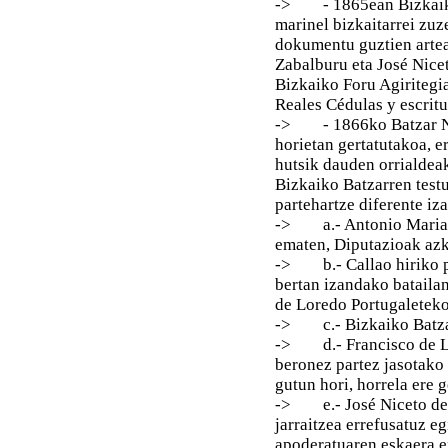
-> - 1865ean Bizkaiko 
marinel bizkaitarrei zu
dokumentu guztien artean
Zabalburu eta José Nicet
Bizkaiko Foru Agiritegia
Reales Cédulas y escritu
-> - 1866ko Batzar Nag
horietan gertatutakoa, er
hutsik dauden orrialdeak
Bizkaiko Batzarren test
partehartze diferente i
-> a.- Antonio Maria F
ematen, Diputazioak azk
-> b.- Callao hiriko po
bertan izandako bataila
de Loredo Portugaleteko
-> c.- Bizkaiko Batzar
-> d.- Francisco de Le
beronez partez jasotako
gutun hori, horrela ere 
-> e.- José Niceto de U
jarraitzea errefusatuz 
apoderatuaren eskaera e