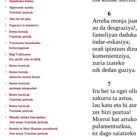
Amerikako bizitza
Alperraren suertia
6
Txirritak jarriyak
Aita eta sui-gaia
Arreba monja juan
Nagusiya ta maiztarra
au da desgraziya!
Bertso berriak
fameliyan daduka
Txirritak jarriak
indar-eskasiya;
Txirritaren lendabiziko
orañ ipintzen dizu
bertso-lagunak
komenientziya,
Begi-Txikiyaren
bei, gurdi, asto ta idiak
zuria izateko
Bertso berriyak
nik dedan guziya.
Bertso berriak
Antxo'ko euskal festari
7
Bertso berriyak
aurtengo estropadari
Iru bei ta ogei oll
Bertso berriyak
zakurra ta astua,
Txirritak jarriyak
lau katu eta bi aun
Bertso berriyak
zer bizi poztua!
Txirritak jarriyak
Mundu ontako bizi-modua
Morroi bat artuko
Aste ontan Txirritak jarriyak
pulamentuzkua,
Bartolo ta Mari Iñaziren pasadizuak
ez dago saiatzeko
Aste ontan Txirritak jarriyak