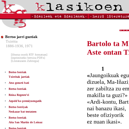
Bertso jarri guztiak
Txirrita
Bartolo ta M
1886-1936, 1971
Aste ontan T
[liburua osorik RTF formatuan]
[inprimitzeko bertsioa PDFn]
[Literaturaren Zubitegia]
1
Bertso berriak
«
Jaungoikuak egu
Txirritak jarriak
dizuela, Ma-Iñazi
Atso gezurti bati
zer zabiltza zu e
Bertso berriak
makilla ta guzi?»
Reina Regente'ri
«Ardi-kontu, Bart
Azpeiti'ko premiyuengatik
nai banazu ikasi,
Bertso berriyak
Neskazar bat tentatzen
beste ofiziyorik
Bertso berriak
ez nuan ikasi».
Aita San Martin de Loinaz
Bertso berriak