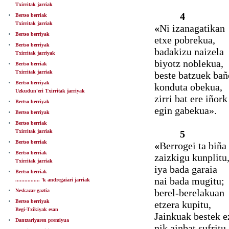
Txirritak jarriak
4
Bertso berriak
Txirritak jarriak
«
Ni izanagatikan
Bertso berriyak
etxe pobrekua,
Bertso berriyak
badakizu naizela
Txirritak jarriyak
biyotz noblekua,
Bertso berriak
Txirritak jarriak
beste batzuek bañ
Bertso berriyak
konduta obekua,
Uzkudun'eri Txirritak jarriyak
zirri bat ere iñork
Bertso berriyak
egin gabekua».
Bertso berriyak
Bertso berriak
Txirritak jarriak
5
Bertso berriak
«
Berrogei ta biña 
Bertso berriak
zaizkigu kunplitu
Txirritak jarriak
iya bada garaia
Bertso berriak
nai bada mugitu;
................ 'k andregaiari jarriak
berel-berelakuan
Neskazar gaztia
Bertso berriyak
etzera kupitu,
Begi-Txikiyak esan
Jainkuak bestek e
Dantzariyaren premiyua
nik ainbat sufritu.