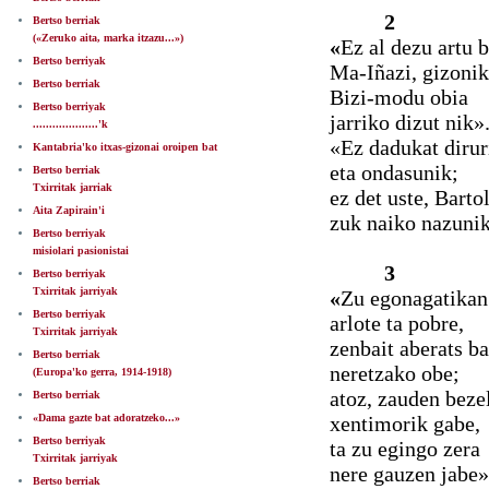
2
Bertso berriak
(«Zeruko aita, marka itzazu...»)
«
Ez al dezu artu b
Bertso berriyak
Ma-Iñazi, gizoni
Bertso berriak
Bizi-modu obia
Bertso berriyak
jarriko dizut nik»
....................'k
«Ez dadukat dirur
Kantabria'ko itxas-gizonai oroipen bat
eta ondasunik;
Bertso berriak
Txirritak jarriak
ez det uste, Barto
Aita Zapirain'i
zuk naiko nazunik
Bertso berriyak
misiolari pasionistai
3
Bertso berriyak
Txirritak jarriyak
«
Zu egonagatikan
Bertso berriyak
arlote ta pobre,
Txirritak jarriyak
zenbait aberats b
Bertso berriak
neretzako obe;
(Europa'ko gerra, 1914-1918)
atoz, zauden beze
Bertso berriak
«Dama gazte bat adoratzeko...»
xentimorik gabe,
Bertso berriyak
ta zu egingo zera
Txirritak jarriyak
nere gauzen jabe»
Bertso berriak