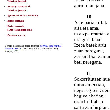
Txirritak jarriyak
aurretikan jana.
Aurtengo estropadari
Txirritak jarriyak
10
Igandetako euskal orriarako
Bertso berriyak
Aste batian illak
Bertso berriyak
aita eta ama,
(«Arbola izugarri bat»)
ta aizpa reumak a
Zarraren agurra
ura gure lana!
Izeba batek artu
Bertsio elektroniko honen jatorria:
Txirrita. Jose Manuel
Lujanbio Retegi
, Txirrita (Antonio Zavalaren edizioa).
zuan beregana,
Auspoa, 1992
zerbait biar zania
beti neregana.
11
Sokorritutzen nu
onradamentian,
negar egiten zuen
begiyak betian;
orañ bi illabete
sartu zan lurpian,