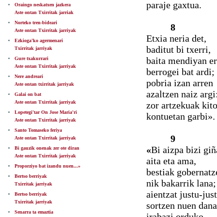
paraje gaxtua.
Oraingo neskatxen jazkera
Aste ontan Txirritak jarriak
Norteko tren-bideari
8
Aste ontan Txirritak jarriyak
Etxia neria det,
Ezkioga'ko agermenari
baditut bi txerri,
Txirritak jarriyak
baita mendiyan e
Gure txakurrari
Aste ontan Txirritak jarriyak
berrogei bat ardi;
Nere andreari
pobria izan arren
Aste ontan txirritak jarriyak
azaltzen naiz argi
Galai on bat
Aste ontan Txirritak jarriyak
zor artzekuak kito
Lopetegi'tar On Jose Maria'ri
kontuetan garbi».
Aste ontan Txirritak jarriyak
Santo Tomaseko feriya
9
Aste ontan Txirritak jarriyak
«
Bi aizpa bizi gi
Bi gauzik onenak zer ote diran
Aste ontan Txirritak jarriyak
aita eta ama,
Proporziyo bat izandu nuen...»
bestiak gobernatz
Bertso berriyak
nik bakarrik lana;
Txirritak jarriyak
aientzat justu-jus
Bertso berriyak
Txirritak jarriyak
sortzen nuen dana
Senarra ta emaztia
irabazi orduko