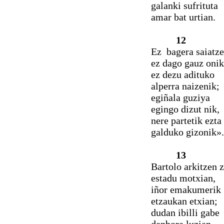
galanki sufrituta
amar bat urtian.
12
Ez bagera saiatz
ez dago gauz onik
ez dezu adituko
alperra naizenik;
egiñala guziya
egingo dizut nik,
nere partetik ezta
galduko gizonik».
13
Bartolo arkitzen 
estadu motxian,
iñor emakumerik
etzaukan etxian;
dudan ibilli gabe