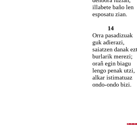
denbora luzian,
illabete baño len
esposatu zian.
14
Orra pasadizuak
guk adierazi,
saiatzen danak ez
burlarik merezi;
orañ egin biagu
lengo penak utzi,
alkar istimatuaz
ondo-ondo bizi.