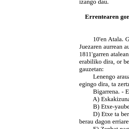
izango dau.
Errentearen gor
10'en Atala. Gaur
Juezaren aurrean au
1811'garren atalean
erabiliko dira, or 
gauzetan:
Lenengo araua: Au
egingo dira, ta zer
Bigarrena. - Eska
A) Eskakizuna sar
B) Etxe-yaubearen
D) Etxe ta berone
berau dagon erriare
E) Zenbat pagetan