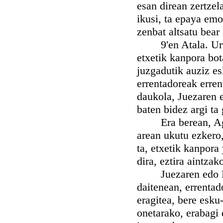
esan direan zertzel
ikusi, ta epaya emo
zenbat altsatu bear
9'en Atala. Urtek
etxetik kanpora bot
juzgadutik auziz e
errentadoreak erren
daukola, Juezaren e
baten bidez argi ta
Era berean, Agind
arean ukutu ezkero,
ta, etxetik kanpora
dira, eztira aintzak
Juezaren edo Batz
daitenean, errentad
eragitea, bere esku
onetarako, erabagi 