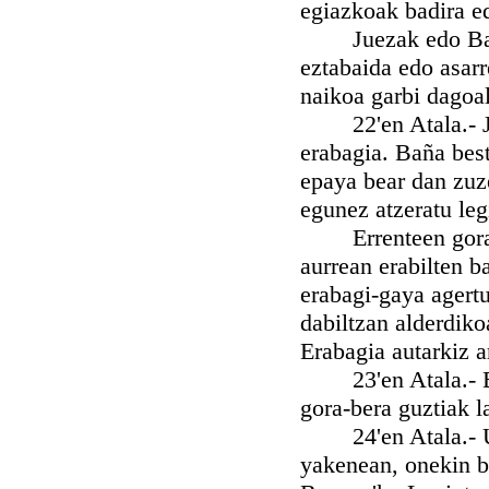
egiazkoak badira ed
Juezak edo Batzo
eztabaida edo asarr
naikoa garbi dagoal
22'en Atala.- Jue
erabagia. Baña best
epaya bear dan zuze
egunez atzeratu leg
Errenteen gora-be
aurrean erabilten b
erabagi-gaya agert
dabiltzan alderdik
Erabagia autarkiz a
23'en Atala.- Batz
gora-bera guztiak la
24'en Atala.- Uga
yakenean, onekin b