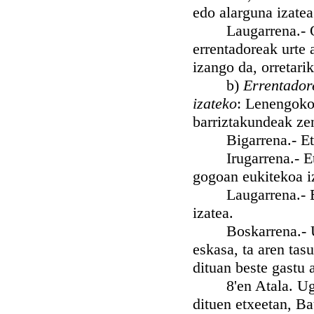
edo alarguna izatea
Laugarrena.- Orain
errentadoreak urte 
izango da, orretari
b)
Errentador
izateko
: Lenengoko
barriztakundeak zen
Bigarrena.- Etxe b
Irugarrena.- Etxe-
gogoan eukitekoa iz
Laugarrena.- Etxe
izatea.
Boskarrena.- Urte 
eskasa, ta aren tas
dituan beste gastu 
8'en Atala. Ugaza
dituen etxeetan, Ba