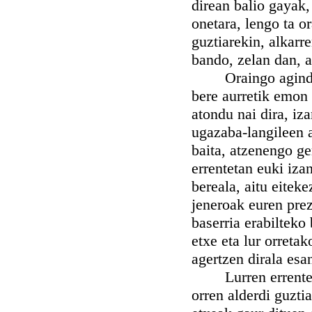
direan balio gayak,
onetara, lengo ta o
guztiarekin, alkarr
bando, zelan dan, a
Oraingo agindu au
bere aurretik emon 
atondu nai dira, iz
ugazaba-langileen 
baita, atzenengo ge
errentetan euki iza
bereala, aitu eitek
jeneroak euren prez
baserria erabilteko
etxe eta lur orreta
agertzen dirala esan
Lurren errenteen t
orren alderdi guzti