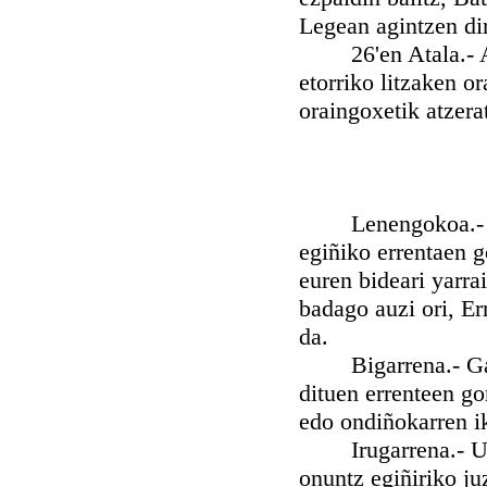
Legean agintzen di
26'en Atala.- Agi
etorriko litzaken o
oraingoxetik atzera
Lenengokoa.- Agin
egiñiko errentaen g
euren bideari yarra
badago auzi ori, Er
da.
Bigarrena.- Gaur 
dituen errenteen go
edo ondiñokarren i
Irugarrena.- Urte
onuntz egiñiriko juz