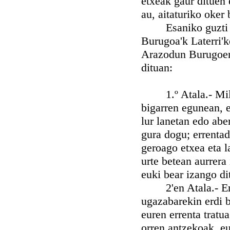
etxeak gaur dituen 
au, aitaturiko oker
Esaniko guzti one
Burugoa'k Laterri'
Arazodun Burugoen B
dituan:
1.º Atala.- Mila 
bigarren egunean, e
lur lanetan edo abe
gura dogu; errentad
geroago etxea eta l
urte betean aurrera
euki bear izango di
2'en Atala.- Erre
ugazabarekin erdi b
euren errenta trat
orren antzekoak, eu