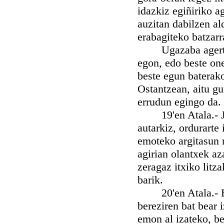
idazkiz egiñiriko a
auzitan dabilzen al
erabagiteko batzarr
Ugazaba agertuku e
egon, edo beste one
beste egun baterako 
Ostantzean, aitu gu
errudun egingo da.
19'en Atala.- Jue
autarkiz, ordurarte
emoteko argitasun n
agirian olantxek a
zeragaz itxiko litza
barik.
20'en Atala.- Bat
bereziren bat bear
emon al izateko, be