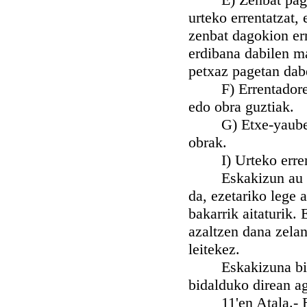
urteko errentatzat,
zenbat dagokion err
erdibana dabilen ma
petxaz pagetan dab
F) Errentadorean 
edo obra guztiak.
G) Etxe-yaubeak b
obrak.
I) Urteko errenta
Eskakizun au geye
da, ezetariko lege 
bakarrik aitaturik.
azaltzen dana zelan
leitekez.
Eskakizuna birrit
bidalduko direan ag
11'en Atala.- Esk