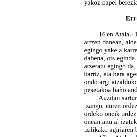
yakoz papel berezia
Err
16'en Atala.- Err
artzen danean, alder
egingo yake alkarre
dabena, ots eginda 
atzeratu egingo da,
barriz, eta bera ag
ondo argi atzalduko
pesetakoa baño andi
Auzitan sarturik 
izango, euren ordez
ordeko oneik ordez
onean aitu al izat
izilikako agiriaren