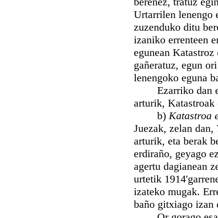
berenez, tratuz egi
Urtarrilen lenengo 
zuzenduko ditu bere
izaniko errenteen e
egunean Katastroz e
gañeratuz, egun ori
lenengoko eguna ba
Ezarriko dan erre
arturik, Katastroak
b)
Katastroa 
Juezak, zelan dan, 
arturik, eta berak 
erdiraño, geyago e
agertu dagianean z
urtetik 1914'garren
izateko mugak. Err
baño gitxiago izan 
Or gorago esan di