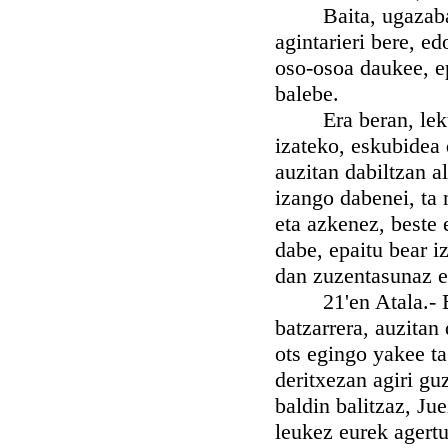
Baita, ugazaba-er
agintarieri bere, e
oso-osoa daukee, e
balebe.
Era beran, lekuko
izateko, eskubidea 
auzitan dabiltzan a
izango dabenei, ta
eta azkenez, beste 
dabe, epaitu bear i
dan zuzentasunaz eb
21'en Atala.- Err
batzarrera, auzitan 
ots egingo yakee ta
deritxezan agiri gu
baldin balitzaz, Ju
leukez eurek agertu