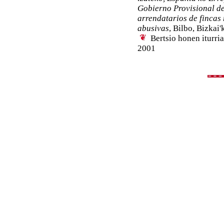
Gobierno Provisional de
arrendatarios de fincas 
abusivas
, Bilbo, Bizkai
Bertsio honen iturri
2001