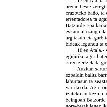
17'en Atala.- Jue
aretan beste zeregi
erazoteko baño, ta 
errentadorea ta uga
Batzorde Epaikaria
eskatu al izango da
argitasun eta garbit
bideak legundu ta e
18'en Atala.- Alka
egiñiriko agiri bate
orren zertzelada gu
Auzitan sarturik d
ezpaldin balitz barr
laburtasun ta zeaz
yarriko da. Agiri o
izateko aurkeztu da
beingoan Batzorde 
gora-berak legez i