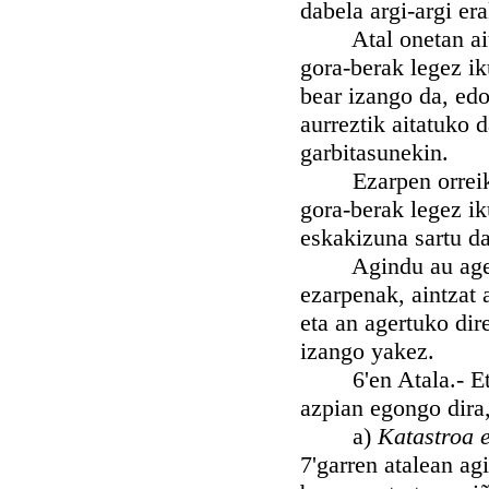
dabela argi-argi er
Atal onetan aitatz
gora-berak legez ik
bear izango da, ed
aurreztik aitatuko 
garbitasunekin.
Ezarpen orreik or
gora-berak legez ik
eskakizuna sartu da
Agindu au agertu 
ezarpenak, aintzat a
eta an agertuko dir
izango yakez.
6'en Atala.- Etxe
azpian egongo dira,
a)
Katastroa 
7'garren atalean ag