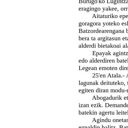
Burugo'ko Lugintza
eragingo yakee, or
Aitaturiko epe or
goragora yoteko es
Batzordearengana b
bera ta argitasun e
alderdi bietakoai al
Epayak agintzen d
edo alderdiren bate
Legean emoten dire
25'en Atala.- Auzi
lagunak deituteko, 
egiten diran modu
Abogadurik eta No
izan ezik. Demande
batekin agertu leit
Agindu onetan esa
ezpaldin balitz, Ba