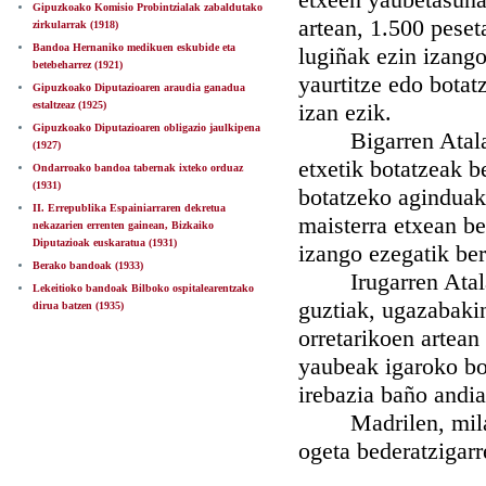
Gipuzkoako Komisio Probintzialak zabaldutako
artean, 1.500 peset
zirkularrak (1918)
Bandoa Hernaniko medikuen eskubide eta
lugiñak ezin izango
betebeharrez (1921)
yaurtitze edo botat
Gipuzkoako Diputazioaren araudia ganadua
estaltzeaz (1925)
izan ezik.
Gipuzkoako Diputazioaren obligazio jaulkipena
Bigarren Atala.- 
(1927)
etxetik botatzeak b
Ondarroako bandoa tabernak ixteko orduaz
(1931)
botatzeko aginduak,
II. Errepublika Espainiarraren dekretua
maisterra etxean ber
nekazarien errenten gainean, Bizkaiko
Diputazioak euskaratua (1931)
izango ezegatik ber
Berako bandoak (1933)
Irugarren Atala.- 
Lekeitioko bandoak Bilboko ospitalearentzako
guztiak, ugazabakin
dirua batzen (1935)
orretarikoen artean
yaubeak igaroko bos
irebazia baño andi
Madrilen, mila be
ogeta bederatzigar