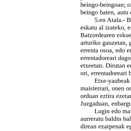
beingo-beingoan; o
beingo baten, autu 
5.en Atala.- Bigar
eskatu al izateko, 
Batzordearen eskue
arturiko gauzetan, 
errenta osoa, edo e
errentadoreari dago
etxeetan. Dirutan e
ori, errentadoreari
Etxe-yaubeak erre
maisterrari, onen o
orduan eztira ezeta
Juzgaduan, enbargu 
Lugin edo maister
aurreratu baldin ba
direan ezarpenak eg