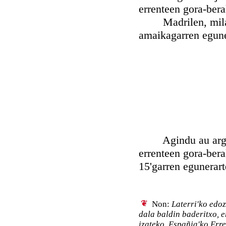
errenteen gora-bera
Madrilen, mila be
amaikagarren egun
Agindu au argitar
errenteen gora-bera
15'garren egunerart
Non:
Laterri'ko edo
dala baldin baderitxo, e
izateko, Españia'ko Err