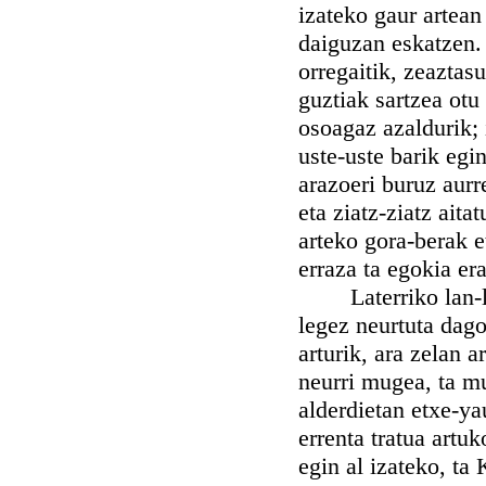
izateko gaur artean
daiguzan eskatzen.
orregaitik, zeaztas
guztiak sartzea otu
osoagaz azaldurik; 
uste-uste barik egi
arazoeri buruz aurr
eta ziatz-ziatz ait
arteko gora-berak e
erraza ta egokia er
Laterriko lan-lur 
legez neurtuta dago
arturik, ara zelan a
neurri mugea, ta mu
alderdietan etxe-ya
errenta tratua artuk
egin al izateko, ta