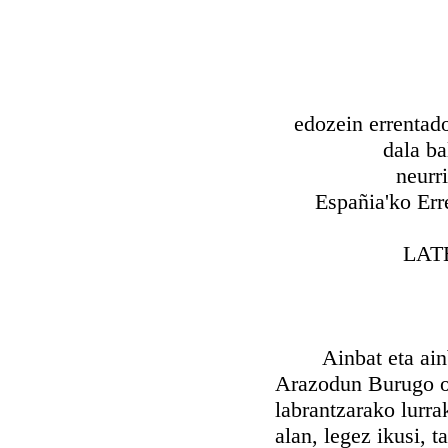
edozein errentado
dala ba
neurri
Españia'ko Err
LAT
Ainbat eta ainbat
Arazodun Burugo on
labrantzarako lurra
alan, legez ikusi, 