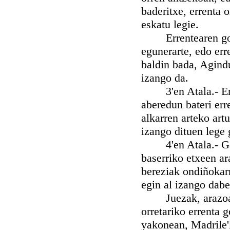
baderitxe, errenta 
eskatu legie.
Errentearen gora-
egunerarte, edo er
baldin bada, Agind
izango da.
3'en Atala.- Erren
aberedun bateri err
alkarren arteko art
izango dituen lege 
4'en Atala.- Gaur 
baserriko etxeen a
bereziak ondiñokarr
egin al izango dabe
Juezak, arazoa guz
orretariko errenta 
yakonean, Madrile'