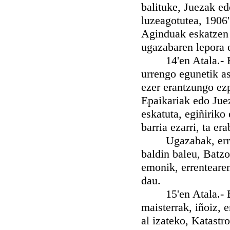
balituke, Juezak e
luzeagotutea, 1906
Aginduak eskatzen 
ugazabaren lepora e
14'en Atala.- Err
urrengo egunetik as
ezer erantzungo ez
Epaikariak edo Jue
eskatuta, egiñiriko
barria ezarri, ta er
Ugazabak, errenta
baldin baleu, Batzo
emonik, errenteare
dau.
15'en Atala.- Err
maisterrak, iñoiz, 
al izateko, Katastr