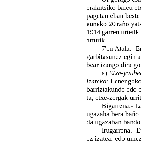
erakutsiko baleu et
pagetan eban beste
euneko 20'raño yats
1914'garren urteti
arturik.
7'en Atala.- Erren
garbitasunez egin a
bear izango dira g
a)
Etxe-yaube
izateko:
Lenengokoa
barriztakunde edo o
ta, etxe-zergak urri
Bigarrena.- Labran
ugazaba bera baño 
da ugazaban bando 
Irugarrena.- Etxe
ez izatea, edo um