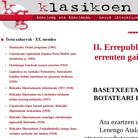
Testu zaharrak - XX. mendea
II. Errepub
Hendaiako Festen programa (1901)
Gipuzkoako agintarien bandoa Paris-Madril auto
errenten ga
lasterketaz (c. 1903)
Oiartzungo bandoak osasun neurriez (1911)
Gipuzkoa eta Arabako Partzoneria Jeneralaren
bandoa bideen berritzeaz eta garoaren ebakeraz
(1916)
BASETXEETA
Bizkaiko Diputazioaren zirkularrak (1917-1918)
Bizkaiko Diputazioa eta Lekeitioko udalaren
BOTATEARI 
arteko korrespondentzia (1917)
Espainiako legea basoen gainean, Bizkaiko
Diputazioak euskaratua (1918)
Bizkaiko Diputazioaren arautegia eskolentzako
Ara ezartzen do
laguntzak finkatzen (1918)
Lenengo Atala.- A
Bizkaiko Diputazioan Euskaltzaindia izango dena
sortzeko aurkeztu zen mozioa (1918)
etxeen yaubetasuna