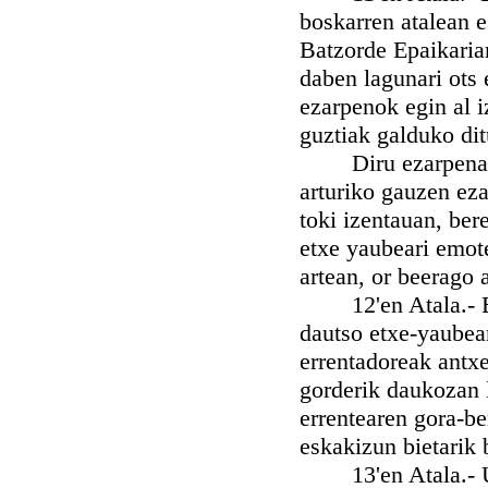
boskarren atalean e
Batzorde Epaikaria
daben lagunari ots
ezarpenok egin al i
guztiak galduko di
Diru ezarpena, ju
arturiko gauzen eza
toki izentauan, ber
etxe yaubeari emot
artean, or beerago 
12'en Atala.- Bat
dautso etxe-yaubear
errentadoreak antxe
gorderik daukozan 
errentearen gora-be
eskakizun bietarik 
13'en Atala.- Uga