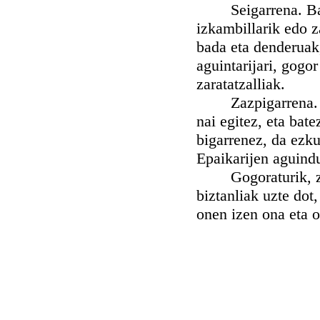
Seigarrena. Baita 
izkambillarik edo z
bada eta denderuak,
aguintarijari, gogor
zaratatzalliak.
Zazpigarrena. Uzt
nai egitez, eta bate
bigarrenez, da ezku
Epaikarijen aguindu
Gogoraturik, zela
biztanliak uzte dot
onen izen ona eta 