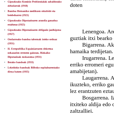
Gipuzkoako Komisio Probintzialak zabaldutako
doten
zirkularrak (1918)
Bandoa Hernaniko medikuen eskubide eta
betebeharrez (1921)
Gipuzkoako Diputazioaren araudia ganadua
estaltzeaz (1925)
Lenengoa. Ardande
Gipuzkoako Diputazioaren obligazio jaulkipena
(1927)
guztiak itxi bearko
Ondarroako bandoa tabernak ixteko orduaz
Bigarrena. Akeitet
(1931)
II. Errepublika Espainiarraren dekretua
hamaika terdijetan.
nekazarien errenten gainean, Bizkaiko
Irugarrena. Lenen
Diputazioak euskaratua (1931)
Berako bandoak (1933)
erriko erromeri egu
Lekeitioko bandoak Bilboko ospitalearentzako
amabijetan).
dirua batzen (1935)
Laugarrena. Aguin
ikuzteko, erriko ga
lez erantzuten ezta
Bosgarrena. Izent
itxiteko aldija edo
zaltzalliei.