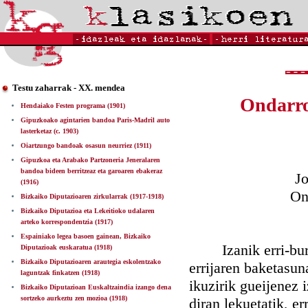
Testu zaharrak - XX. mendea
Ondarro
Hendaiako Festen programa (1901)
Gipuzkoako agintarien bandoa Paris-Madril auto
lasterketaz (c. 1903)
Oiartzungo bandoak osasun neurriez (1911)
Gipuzkoa eta Arabako Partzoneria Jeneralaren
bandoa bideen berritzeaz eta garoaren ebakeraz
Jo
(1916)
On
Bizkaiko Diputazioaren zirkularrak (1917-1918)
Bizkaiko Diputazioa eta Lekeitioko udalaren
arteko korrespondentzia (1917)
Espainiako legea basoen gainean, Bizkaiko
Izanik erri-buru b
Diputazioak euskaratua (1918)
Bizkaiko Diputazioaren arautegia eskolentzako
errijaren baketasun
laguntzak finkatzen (1918)
ikuzirik gueijenez 
Bizkaiko Diputazioan Euskaltzaindia izango dena
sortzeko aurkeztu zen mozioa (1918)
diran lekuetatik, e