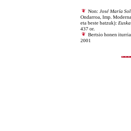
Non:
José María Sol
Ondarroa, Imp. Moder
eta beste batzuk):
Euska
437 or.
Bertsio honen iturri
2001