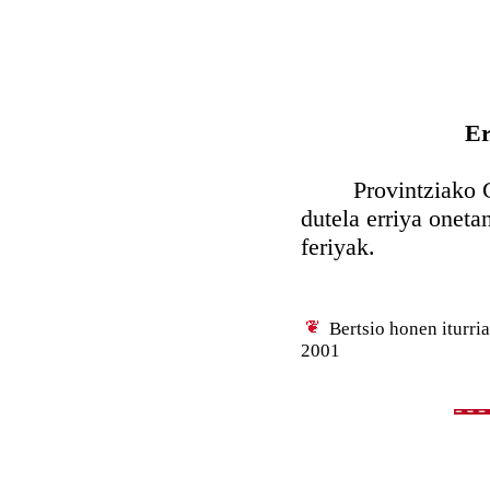
Er
Provintziako Gob
dutela erriya oneta
feriyak.
Bertsio honen iturri
2001