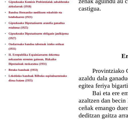
zeñak aguindu au 
Gipuzkoako Komisio Probintzialak zabaldutako
zirkularrak (1918)
castigua.
Bandoa Hernaniko medikuen eskubide eta
betebeharrez (1921)
Gipuzkoako Diputazioaren araudia ganadua
estaltzeaz (1925)
Gipuzkoako Diputazioaren obligazio jaulkipena
(1927)
Ondarroako bandoa tabernak ixteko orduaz
(1931)
Er
II. Errepublika Espainiarraren dekretua
nekazarien errenten gainean, Bizkaiko
Diputazioak euskaratua (1931)
Provintziako Gobe
Berako bandoak (1933)
Lekeitioko bandoak Bilboko ospitalearentzako
azaldu dala ganadu
dirua batzen (1935)
egitea feriya bigart
Bai eta ere emate
azaltzen dan becin 
ceñak emango duen 
deditzan gaitza arr