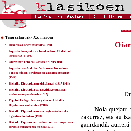
Testu zaharrak - XX. mendea
Oiar
Hendaiako Festen programa (1901)
Gipuzkoako agintarien bandoa Paris-Madril auto
lasterketaz (c. 1903)
Oiartzungo bandoak osasun neurriez (1911)
Gipuzkoa eta Arabako Partzoneria Jeneralaren
bandoa bideen berritzeaz eta garoaren ebakeraz
(1916)
Bizkaiko Diputazioaren zirkularrak (1917-1918)
Bizkaiko Diputazioa eta Lekeitioko udalaren
Er
arteko korrespondentzia (1917)
Espainiako legea basoen gainean, Bizkaiko
Diputazioak euskaratua (1918)
Nola quejatu dan 
Bizkaiko Diputazioaren arautegia eskolentzako
zakurraz, eta au iz
laguntzak finkatzen (1918)
Bizkaiko Diputazioan Euskaltzaindia izango dena
gaurdandik aurrerá 
sortzeko aurkeztu zen mozioa (1918)