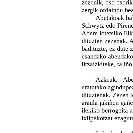
zezenik, oso osorik
zergik ordaindu bea
Abetakoak balira 
Schwytz edo Pirene
Abere lotetsiko Elk
dituzten zezenak. A
badituzte, ez dute 
esandako abendakoa
litzaizkiteke, ta i
Azkeak. - Abek iz
eratutako agindupe
dituztenak. Zezen t
araula jakiñen gañe
ilekiko berrogeita 
ixilpekotzat ezagut