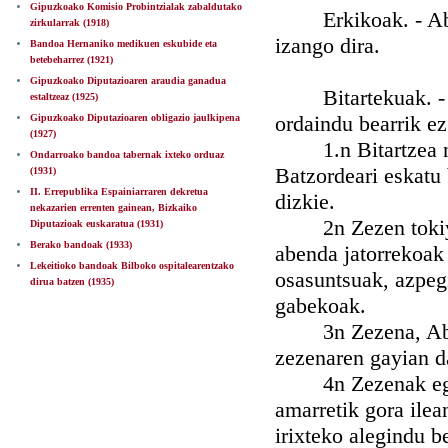
Gipuzkoako Komisio Probintzialak zabaldutako
Erkikoak. - Abek, 
zirkularrak (1918)
izango dira.
Bandoa Hernaniko medikuen eskubide eta
betebeharrez (1921)
Gipuzkoako Diputazioaren araudia ganadua
Bitartekuak. - Ab
estaltzeaz (1925)
ordaindu bearrik ez
Gipuzkoako Diputazioaren obligazio jaulkipena
(1927)
1.n Bitartzea nai
Ondarroako bandoa tabernak ixteko orduaz
Batzordeari eskatu 
(1931)
II. Errepublika Espainiarraren dekretua
dizkie.
nekazarien errenten gainean, Bizkaiko
2n Zezen tokiyan 
Diputazioak euskaratua (1931)
Berako bandoak (1933)
abenda jatorrekoak 
Lekeitioko bandoak Bilboko ospitalearentzako
osasuntsuak, azpeg
dirua batzen (1935)
gabekoak.
3n Zezena, Abelki
zezenaren gayian d
4n Zezenak egin be
amarretik gora ilea
irixteko alegindu b