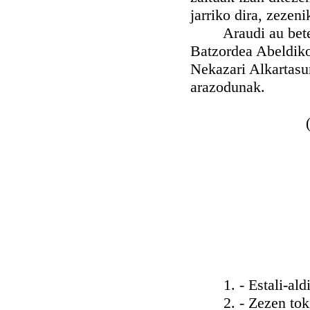
jarriko dira, zezen
Araudi au bete, ta
Batzordea Abeldiko
Nekazari Alkartasu
arazodunak.
1. - Estali-aldi b
2. - Zezen toki ba