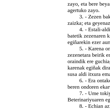
zayo, eta bere beya
agertuko zayo.
3. - Zezen bakoitz
zaizka; eta geyenaz
4. - Estali-aldi b
batetik zezenaren k
egiñarekin ezer aur
5. - Karena ongi e
zezenetara beirik e
oraindik ere guchi
karenak egiñak dira
susa aldi itxura em
6. - Era ontako b
beren ondoren ekart
7. - Ume tokiyak g
Beterinariyuaren eg
8. - Echian azita