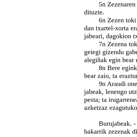
5n Zezenaren egin
dituzte.
6n Zezen toki dau
dan txartel-xorta er
jabeari, dagokion t
7n Zezena toki eg
geiegi gizendu gabe
alegiñak egin bear 
8n Bere eginkizun
bear zaio, ta eraztu
9n Araudi onetako 
jabeak, lenengo utz
pesta; ta irugarrene
azketzaz ezagutuko
Burujabeak. - Ize
bakarrik zezenak di