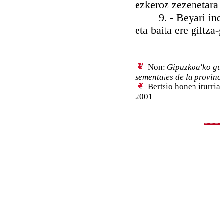
ezkeroz zezenetara
9. - Beyari indark
eta baita ere giltza
Non:
Gipuzkoa'ko gu
sementales de la provin
Bertsio honen iturri
2001