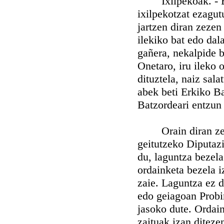
Ixilpekoak. - Eme
ixilpekotzat ezagu
jartzen diran zezen
ilekiko bat edo dal
gañera, nekalpide b
Onetaro, iru ileko 
dituztela, naiz sal
abek beti Erkiko B
Batzordeari entzun
Orain diran zezen 
geitutzeko Diputazi
du, laguntza bezela
ordainketa bezela 
zaie. Laguntza ez d
edo geiagoan Probi
jasoko dute. Ordain
zaituak izan diteze