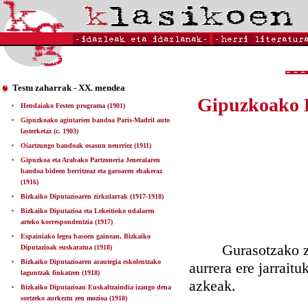
Testu zaharrak - XX. mendea
Gipuzkoako D
Hendaiako Festen programa (1901)
Gipuzkoako agintarien bandoa Paris-Madril auto
lasterketaz (c. 1903)
Oiartzungo bandoak osasun neurriez (1911)
Gipuzkoa eta Arabako Partzoneria Jeneralaren
bandoa bideen berritzeaz eta garoaren ebakeraz
(1916)
Bizkaiko Diputazioaren zirkularrak (1917-1918)
Bizkaiko Diputazioa eta Lekeitioko udalaren
arteko korrespondentzia (1917)
Espainiako legea basoen gainean, Bizkaiko
Gurasotzako zezen
Diputazioak euskaratua (1918)
Bizkaiko Diputazioaren arautegia eskolentzako
aurrera ere jarraitu
laguntzak finkatzen (1918)
azkeak.
Bizkaiko Diputazioan Euskaltzaindia izango dena
sortzeko aurkeztu zen mozioa (1918)