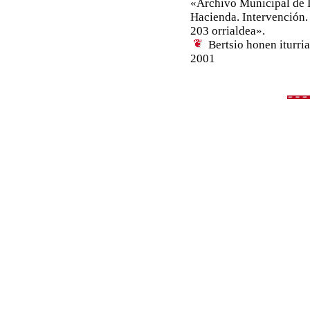
«Archivo Municipal de L
Hacienda. Intervención.
203 orrialdea».
Bertsio honen iturri
2001