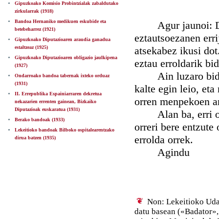
Gipuzkoako Komisio Probintzialak zabaldutako
zirkularrak (1918)
Bandoa Hernaniko medikuen eskubide eta
Agur jaunoi: Dipu
betebeharrez (1921)
eztautsoezanen erri
Gipuzkoako Diputazioaren araudia ganadua
estaltzeaz (1925)
atsekabez ikusi dot
Gipuzkoako Diputazioaren obligazio jaulkipena
eztau erroldarik bid
(1927)
Ain luzaro bidaldu
Ondarroako bandoa tabernak ixteko orduaz
(1931)
kalte egin leio, eta
II. Errepublika Espainiarraren dekretua
orren menpekoen ar
nekazarien errenten gainean, Bizkaiko
Diputazioak euskaratua (1931)
Alan ba, erri orr
Berako bandoak (1933)
orreri bere entzute 
Lekeitioko bandoak Bilboko ospitalearentzako
errolda orrek.
dirua batzen (1935)
Agindu
Non: Lekeitioko Uda
datu basean («Badator»,