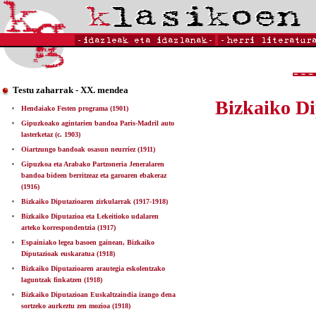
Testu zaharrak - XX. mendea
Bizkaiko Di
Hendaiako Festen programa (1901)
Gipuzkoako agintarien bandoa Paris-Madril auto
lasterketaz (c. 1903)
Oiartzungo bandoak osasun neurriez (1911)
Gipuzkoa eta Arabako Partzoneria Jeneralaren
bandoa bideen berritzeaz eta garoaren ebakeraz
(1916)
Bizkaiko Diputazioaren zirkularrak (1917-1918)
Bizkaiko Diputazioa eta Lekeitioko udalaren
arteko korrespondentzia (1917)
Espainiako legea basoen gainean, Bizkaiko
Diputazioak euskaratua (1918)
Bizkaiko Diputazioaren arautegia eskolentzako
laguntzak finkatzen (1918)
Bizkaiko Diputazioan Euskaltzaindia izango dena
sortzeko aurkeztu zen mozioa (1918)