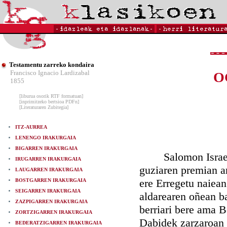
Testamentu zarreko kondaira
Francisco Ignacio Lardizabal
O
1855
[liburua osorik RTF formatuan]
[inprimitzeko bertsioa PDFn]
[Literaturaren Zubitegia]
ITZ-AURREA
LENENGO IRAKURGAIA
BIGARREN IRAKURGAIA
Salomon Israelko E
IRUGARREN IRAKURGAIA
guziaren premian ar
LAUGARREN IRAKURGAIA
ere Erregetu naiean
BOSTGARREN IRAKURGAIA
SEIGARREN IRAKURGAIA
aldarearen oñean ba
ZAZPIGARREN IRAKURGAIA
berriari bere ama B
ZORTZIGARREN IRAKURGAIA
Dabidek zarzaroan 
BEDERATZIGARREN IRAKURGAIA