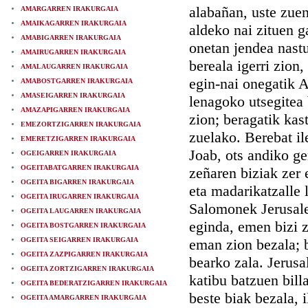
alabañan, uste zuen
AMARGARREN IRAKURGAIA
AMAIKAGARREN IRAKURGAIA
aldeko nai zituen g
AMABIGARREN IRAKURGAIA
onetan jendea nastu
AMAIRUGARREN IRAKURGAIA
bereala igerri zion
AMALAUGARREN IRAKURGAIA
egin-nai onegatik 
AMABOSTGARREN IRAKURGAIA
AMASEIGARREN IRAKURGAIA
lenagoko utsegitea 
AMAZAPIGARREN IRAKURGAIA
zion; beragatik kas
EMEZORTZIGARREN IRAKURGAIA
zuelako. Berebat il
EMERETZIGARREN IRAKURGAIA
Joab, ots andiko ge
OGEIGARREN IRAKURGAIA
OGEITABATGARREN IRAKURGAIA
zeñaren biziak zer 
OGEITA BIGARREN IRAKURGAIA
eta madarikatzalle 
OGEITA IRUGARREN IRAKURGAIA
Salomonek Jerusalen
OGEITA LAUGARREN IRAKURGAIA
eginda, emen bizi z
OGEITA BOSTGARREN IRAKURGAIA
OGEITA SEIGARREN IRAKURGAIA
eman zion bezala; b
OGEITA ZAZPIGARREN IRAKURGAIA
bearko zala. Jerusal
OGEITA ZORTZIGARREN IRAKURGAIA
katibu batzuen bill
OGEITA BEDERATZIGARREN IRAKURGAIA
beste biak bezala, 
OGEITA AMARGARREN IRAKURGAIA