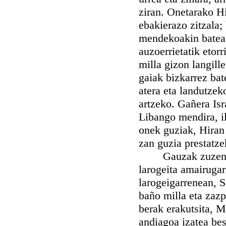
ziran. Onetarako H
ebakierazo zitzala;
mendekoakin batean
auzoerrietatik etorr
milla gizon langille
gaiak bizkarrez bat
atera eta landutzeko
artzeko. Gañera Isr
Libango mendira, il
onek guziak, Hiran 
zan guzia prestatze
Gauzak zuzendu zi
larogeita amairugarr
larogeigarrenean, S
baño milla eta zazp
berak erakutsita, 
andiagoa izatea be