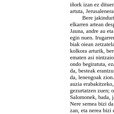
iñork izan ez ditu
artuta, Jerusalenera
Bere jakinduria e
elkarren artean des
Jauna, andre au eta
egin nuen. Irugarre
biak oiean zetzatela
kolkora arturik, ber
ematen asi nintzaio
ondo begiratuta, ez
da, besteak erantzu
da, lenengoak zion.
auzia erabakitzeko,
gezurtatzen zuen; o
Salomonek, bada, ja
Nere semea bizi da, 
zan, eta nerea bizi