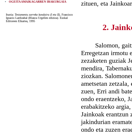
zituen, eta Jainkoar
OGEITA AMAIKAGARREN IRAKURGAIA
Iturria:
Testamentu zarreko kondaira (I eta II)
, Francisco
Ignacio Lardizabal (Blanca Urgellen edizioa). Euskal
Editoreen Elkartea, 1995
2. Jain
Salomon, gaitz eg
Erregetzan irmotu e
zezaketen guziak Je
mendira, Tabernakul
ziozkan. Salomonen 
ametsetan zetzala,
zuen, Erri andi bat
ondo eraentzeko, Ja
erabakitzeko argia,
Jainkoak erantzun z
jakindurian eramate
ondo eta zuzen era