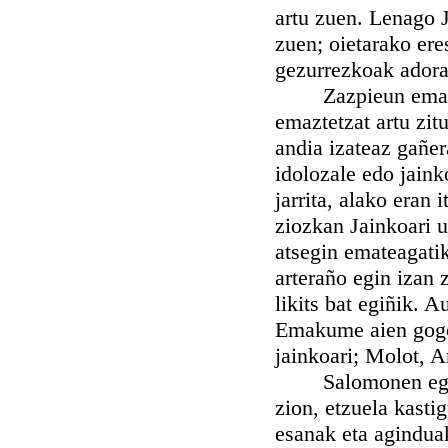
artu zuen. Lenago 
zuen; oietarako eres
gezurrezkoak adorat
Zazpieun emakume
emaztetzat artu zit
andia izateaz gañer
idolozale edo jain
jarrita, alako eran
ziozkan Jainkoari u
atsegin emateagatik
arteraño egin izan 
likits bat egiñik. A
Emakume aien gogora
jainkoari; Molot, 
Salomonen egiteko 
zion, etzuela kasti
esanak eta aginduak