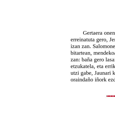
Gertaera onen ond
erreinatuta gero, J
izan zan. Salomonek
bitartean, mendekoa
zan: baña gero lasa
etzukatela, eta erri
utzi gabe, Jaunari
oraindaño iñork ezd