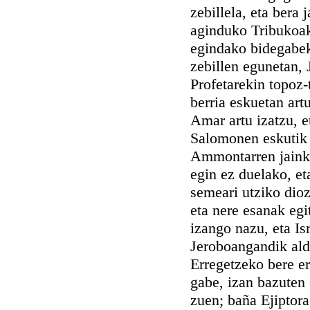
zebillela, eta bera
aginduko Tribukoak
egindako bidegabek
zebillen egunetan, 
Profetarekin topoz
berria eskuetan art
Amar artu izatzu, e
Salomonen eskutik p
Ammontarren jainko
egin ez duelako, et
semeari utziko dio
eta nere esanak egi
izango nazu, eta I
Jeroboangandik ald
Erregetzeko bere ere
gabe, izan bazuten 
zuen; baña Ejiptora