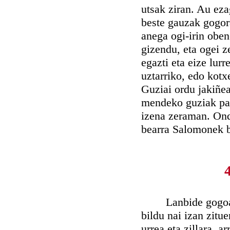
utsak ziran. Au eza
beste gauzak gogor
anega ogi-irin oben
gizendu, eta ogei z
egazti eta eize lur
uztarriko, edo kotx
Guziai ordu jakiñea
mendeko guziak pak
izena zeraman. Ond
bearra Salomonek b
Lanbide gogoangar
bildu nai izan zitu
urrea eta zillara, a