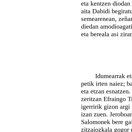
eta kentzen diodan 
aita Dabidi begirat
semearenean, zeñari
diedan amodioagatik
eta bereala asi zir
Idumearrak eta Sir
petik irten naiez; 
eta etzan esnatzen.
zeritzan Efraingo 
igerririk gizon argi
izan zuen. Jeroboa
Salomonek bere gaiz
zitzaiozkala gogor 