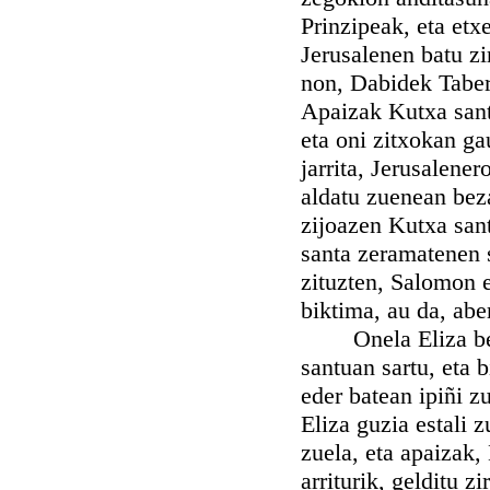
Prinzipeak, eta etx
Jerusalenen batu z
non, Dabidek Tabern
Apaizak Kutxa santa
eta oni zitxokan ga
jarrita, Jerusalene
aldatu zuenean bez
zijoazen Kutxa san
santa zeramatenen s
zituzten, Salomon 
biktima, au da, abe
Onela Eliza berri
santuan sartu, eta 
eder batean ipiñi zu
Eliza guzia estali 
zuela, eta apaizak,
arriturik, gelditu z