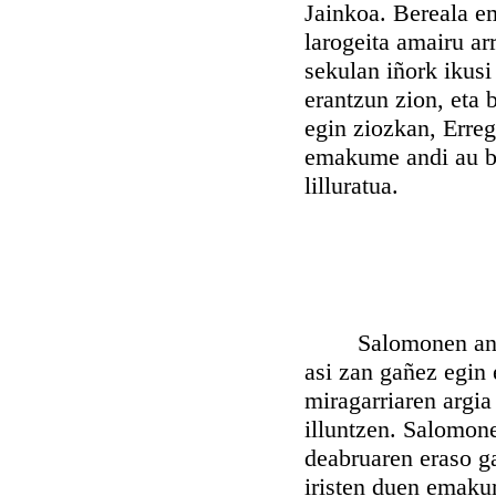
Jainkoa. Bereala e
larogeita amairu ar
sekulan iñork ikusi
erantzun zion, eta 
egin ziozkan, Erre
emakume andi au ber
lilluratua.
Salomonen andita
asi zan gañez egin 
miragarriaren argia
illuntzen. Salomone
deabruaren eraso ga
iristen duen emakum