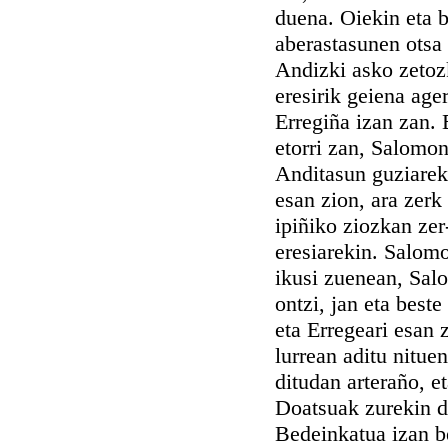
duena. Oiekin eta b
aberastasunen otsa 
Andizki asko zetozk
eresirik geiena age
Erregiña izan zan.
etorri zan, Salomon
Anditasun guziareki
esan zion, ara zerk
ipiñiko ziozkan zer
eresiarekin. Salomo
ikusi zuenean, Salo
ontzi, jan eta beste
eta Erregeari esan 
lurrean aditu nituen
ditudan arteraño, et
Doatsuak zurekin da
Bedeinkatua izan be