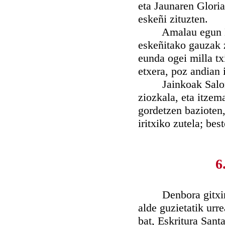
eta Jaunaren Gloria
eskeñi zituzten.
Amalau egun Eliz-
eskeñitako gauzak z
eunda ogei milla tx
etxera, poz andian i
Jainkoak Salomoni
ziozkala, eta itzem
gordetzen bazioten,
iritxiko zutela; bes
6
Denbora gitxiren b
alde guzietatik urr
bat, Eskritura Sant