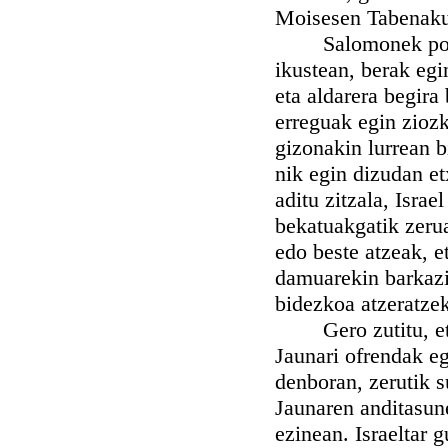
Moisesen Tabenakul
Salomonek poz eta
ikustean, berak eg
eta aldarera begira
erreguak egin ziozk
gizonakin lurrean b
nik egin dizudan et
aditu zitzala, Isra
bekatuakgatik zerua
edo beste atzeak, e
damuarekin barkazio
bidezkoa atzeratze
Gero zutitu, eta j
Jaunari ofrendak eg
denboran, zerutik su
Jaunaren anditasune
ezinean. Israeltar g