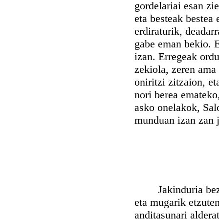
gordelariai esan zie
eta besteak bestea 
erdiraturik, deadarr
gabe eman bekio. Er
izan. Erregeak ordu
zekiola, zeren ama 
oniritzi zitzaion, e
nori berea emateko
asko onelakok, Salo
munduan izan zan j
Jakinduria bezain
eta mugarik etzute
anditasunari aldera