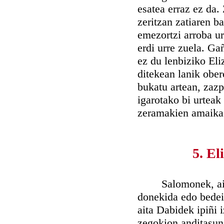
esatea erraz ez da.
zeritzan zatiaren b
emezortzi arroba ur
erdi urre zuela. Ga
ez du lenbiziko Eli
ditekean lanik ober
bukatu artean, zazp
igarotako bi urtea
zeramakien amaikag
5. El
Salomonek, ain be
donekida edo bedei
aita Dabidek ipiñi 
zegokion anditasuna