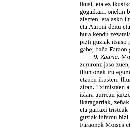
ikusi, eta ez ikusi
gogaikarri onekin b
ziezten, eta asko i
eta Aaroni deitu eta
hura kendu zezatela
pizti guziak itsaso 
gabe; baña Faraon 
9. Zauria.
Moi
zeruronz jaso zuen,
illun onek iru egun
etzuen ikusten. Ill
ziran. Tximistaen a
islara aurrean jartz
ikaragarriak, zeñak 
eta garraxi tristeak
guziak infernu bizi
Faraonek Moises et