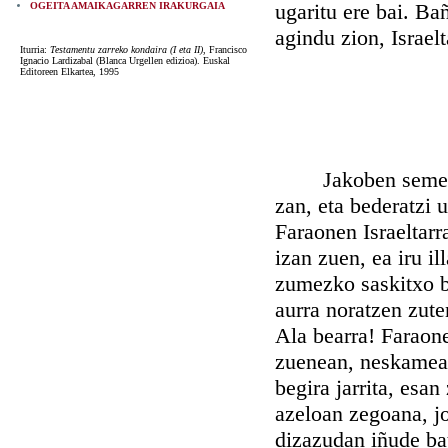
ugaritu ere bai. Ba
OGEITA AMAIKAGARREN IRAKURGAIA
agindu zion, Israel
Iturria:
Testamentu zarreko kondaira (I eta II)
, Francisco
Ignacio Lardizabal (Blanca Urgellen edizioa). Euskal
Editoreen Elkartea, 1995
Jakoben seme Lev
zan, eta bederatzi
Faraonen Israeltarr
izan zuen, ea iru i
zumezko saskitxo ba
aurra noratzen zute
Ala bearra! Faraone
zuenean, neskameari
begira jarrita, esa
azeloan zegoana, jo
dizazudan iñude bat