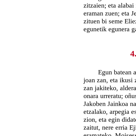
zitzaien; eta alaba
eraman zuen; eta J
zituen bi seme Elie
egunetik egunera g
4
Egun batean aitag
joan zan, eta ikusi 
zan jakiteko, alder
onara urreratu; oñu
Jakoben Jainkoa na
etzalako, arpegia e
zion, eta egin dida
zaitut, nere erria E
eramateko. Moisese