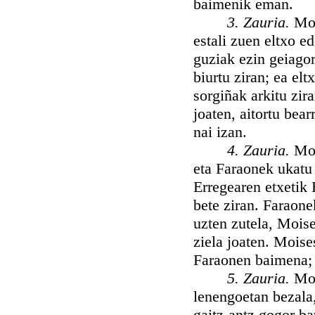
baimenik eman.
3. Zauria.
Moi
estali zuen eltxo ed
guziak ezin geiagor
biurtu ziran; ea el
sorgiñak arkitu zira
joaten, aitortu bea
nai izan.
4. Zauria.
Moi
eta Faraonek ukatu 
Erregearen etxetik 
bete ziran. Faraone
uzten zutela, Moises
ziela joaten. Moise
Faraonen baimena; b
5. Zauria.
Moi
lenengoetan bezala
gaitz-antz gogor bat