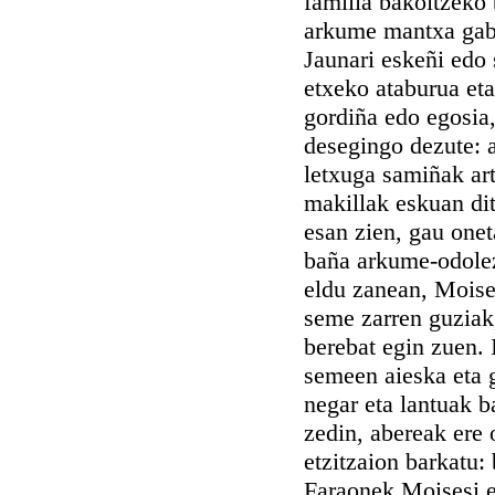
familia bakoitzeko 
arkume mantxa gab
Jaunari eskeñi edo 
etxeko ataburua eta
gordiña edo egosia,
desegingo dezute: 
letxuga samiñak art
makillak eskuan dit
esan zien, gau onet
baña arkume-odolez
eldu zanean, Moises
seme zarren guziak,
berebat egin zuen. 
semeen aieska eta 
negar eta lantuak b
zedin, abereak ere 
etzitzaion barkatu:
Faraonek Moisesi ez