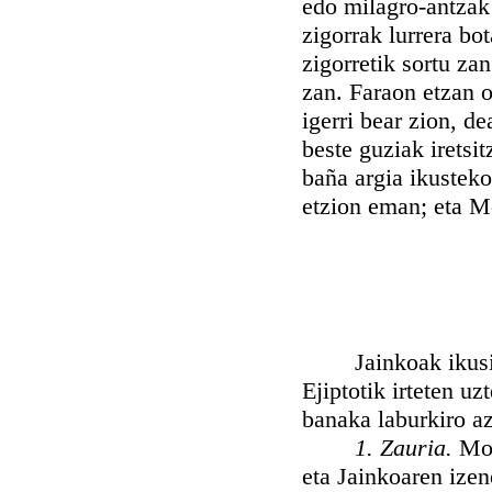
edo milagro-antzak 
zigorrak lurrera bo
zigorretik sortu zan
zan. Faraon etzan o
igerri bear zion, d
beste guziak iretsi
baña argia ikustek
etzion eman; eta Mo
Jainkoak ikusirik,
Ejiptotik irteten uz
banaka laburkiro a
1. Zauria.
Moi
eta Jainkoaren izen