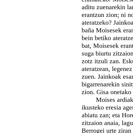
aditu zuenarekin la
erantzun zion; ni n
ateratzeko? Jainkoak
baña Moisesek erant
bein betiko ateratz
bat, Moisesek erant
suga biurtu zitzaion
zotz itzuli zan. Es
ateratzean, legenez 
zuen. Jainkoak esan
bigarrenarekin sini
zion. Gisa onetako i
Moises ardiakin a
ikusteko eresia age
abiatu zan; eta Ho
zitzaion anaia, lag
Berrogei urte ziran