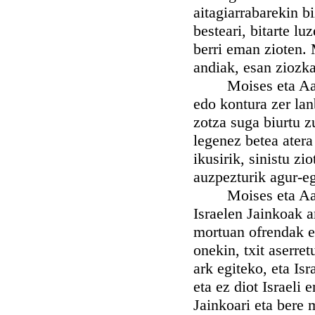
aitagiarrabarekin bi
besteari, bitarte l
berri eman zioten. 
andiak, esan ziozka
Moises eta Aarone
edo kontura zer lan
zotza suga biurtu z
legenez betea atera 
ikusirik, sinistu z
auzpezturik agur-eg
Moises eta Aaron 
Israelen Jainkoak a
mortuan ofrendak e
onekin, txit aserre
ark egiteko, eta Isr
eta ez diot Israeli 
Jainkoari eta bere 