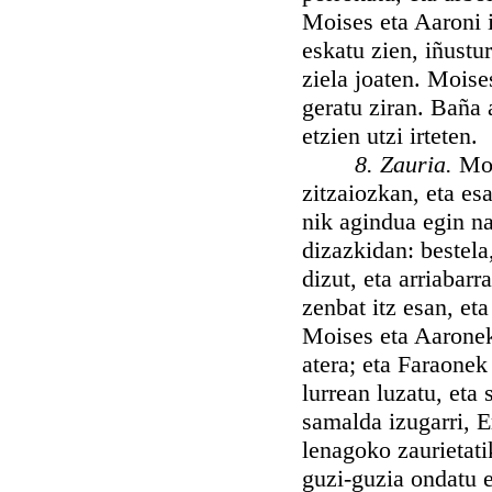
Moises eta Aaroni i
eskatu zien, iñusturi
ziela joaten. Moise
geratu ziran. Baña 
etzien utzi irteten.
8. Zauria.
Moi
zitzaiozkan, eta es
nik agindua egin na
dizazkidan: bestela
dizut, eta arriabar
zenbat itz esan, et
Moises eta Aaronek 
atera; eta Faraone
lurrean luzatu, eta 
samalda izugarri, E
lenagoko zaurietatik
guzi-guzia ondatu e