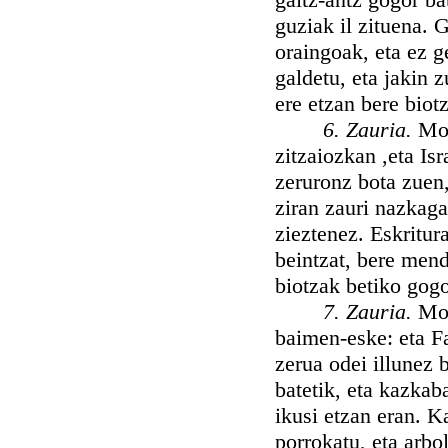
guziak il zituena. G
oraingoak, eta ez g
galdetu, eta jakin z
ere etzan bere biot
6. Zauria.
Moi
zitzaiozkan ,eta Is
zeruronz bota zuen,
ziran zauri nazkaga
zieztenez. Eskritur
beintzat, bere men
biotzak betiko gog
7. Zauria.
Moi
baimen-eske: eta F
zerua odei illunez b
batetik, eta kazkaba
ikusi etzan eran. K
porrokatu, eta arbo