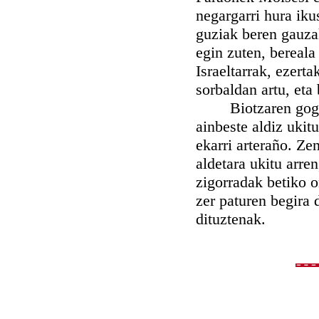
negargarri hura iku
guziak beren gauzak
egin zuten, bereala 
Israeltarrak, ezerta
sorbaldan artu, eta 
Biotzaren gogorra
ainbeste aldiz ukit
ekarri arteraño. Ze
aldetara ukitu arre
zigorradak betiko 
zer paturen begira 
dituztenak.