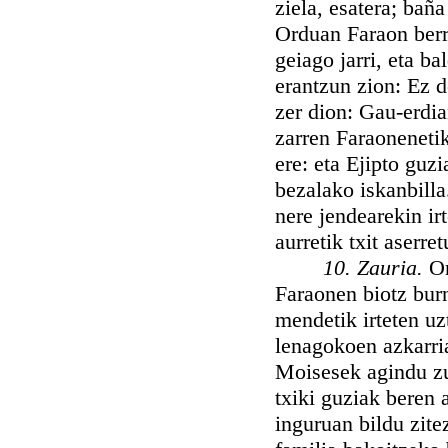
ziela, esatera; bañ
Orduan Faraon berri
geiago jarri, eta b
erantzun zion: Ez d
zer dion: Gau-erdia
zarren Faraoneneti
ere: eta Ejipto guz
bezalako iskanbilla
nere jendearekin ir
aurretik txit aserret
10. Zauria.
Or
Faraonen biotz burn
mendetik irteten uz
lenagokoen azkarria,
Moisesek agindu zu
txiki guziak beren
inguruan bildu zite