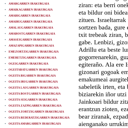
ziran: eta berri on
AMARGARREN IRAKURGAIA
AMAIKAGARREN IRAKURGAIA
eta bildur oni bide
AMABIGARREN IRAKURGAIA
zituen. Israeltarrak
AMAIRUGARREN IRAKURGAIA
sortzen bada, gure 
AMALAUGARREN IRAKURGAIA
txit trebeak ziran, 
AMABOSTGARREN IRAKURGAIA
AMASEIGARREN IRAKURGAIA
gabe. Lenbizi, gizo
AMAZAPIGARREN IRAKURGAIA
Adrillu eta beste l
EMEZORTZIGARREN IRAKURGAIA
gogorrenarekin, guz
EMERETZIGARREN IRAKURGAIA
egiteraño. Ala ere 
OGEIGARREN IRAKURGAIA
OGEITABATGARREN IRAKURGAIA
gizonari gogoak ema
OGEITA BIGARREN IRAKURGAIA
emakumeai aurgitek
OGEITA IRUGARREN IRAKURGAIA
sabeletik irten, eta
OGEITA LAUGARREN IRAKURGAIA
biziarekin iñor utz
OGEITA BOSTGARREN IRAKURGAIA
OGEITA SEIGARREN IRAKURGAIA
Jainkoari bildur zi
OGEITA ZAZPIGARREN IRAKURGAIA
erantzun zioten, ez
OGEITA ZORTZIGARREN IRAKURGAIA
bear ziranak, ezpad
OGEITA BEDERATZIGARREN IRAKURGAIA
aienganako urrukim
OGEITA AMARGARREN IRAKURGAIA