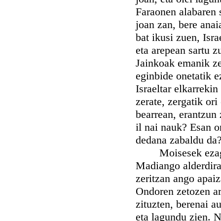
Faraonen alabaren 
joan zan, bere anai
bat ikusi zuen, Israe
eta arepean sartu 
Jainkoak emanik zeu
eginbide onetatik e
Israeltar elkarreki
zerate, zergatik ori
bearrean, erantzun 
il nai nauk? Esan o
dedana zabaldu da
Moisesek ezaguturi
Madiango alderdira 
zeritzan ango apaiz
Ondoren zetozen ar
zituzten, berenai a
eta lagundu zien. N