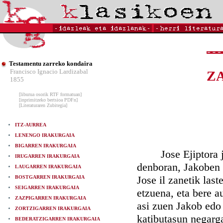
Testamentu zarreko kondaira
Francisco Ignacio Lardizabal
Z
1855
[liburua osorik RTF formatuan]
[inprimitzeko bertsioa PDFn]
[Literaturaren Zubitegia]
ITZ-AURREA
LENENGO IRAKURGAIA
BIGARREN IRAKURGAIA
Jose Ejiptora joa
IRUGARREN IRAKURGAIA
denboran, Jakoben 
LAUGARREN IRAKURGAIA
Jose il zanetik last
BOSTGARREN IRAKURGAIA
SEIGARREN IRAKURGAIA
etzuena, eta bere 
ZAZPIGARREN IRAKURGAIA
asi zuen Jakob edo 
ZORTZIGARREN IRAKURGAIA
katibutasun negarga
BEDERATZIGARREN IRAKURGAIA