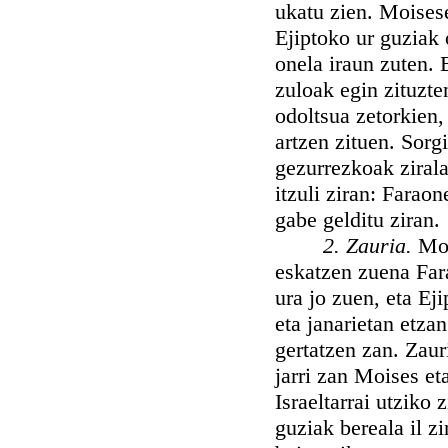
ukatu zien. Moisese
Ejiptoko ur guziak 
onela iraun zuten. B
zuloak egin zituzten
odoltsua zetorkien,
artzen zituen. Sorg
gezurrezkoak zirala
itzuli ziran: Farao
gabe gelditu ziran.
2. Zauria.
Moi
eskatzen zuena Fa
ura jo zuen, eta Eji
eta janarietan etza
gertatzen zan. Zaur
jarri zan Moises eta
Israeltarrai utziko 
guziak bereala il z