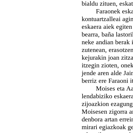
bialdu zituen, esk
Faraonek eskaera a
kontuartzalleai agi
eskaera aiek egiten 
bearra, baña lastor
neke andian berak ib
zutenean, erasotzen
kejurakin joan zitz
itzegin zioten, one
jende aren alde Jai
berriz ere Faraoni i
Moises eta Aaron 
lendabiziko eskaera
zijoazkion ezagung
Moisesen zigorra ar
denbora artan errei
mirari egiazkoak ge