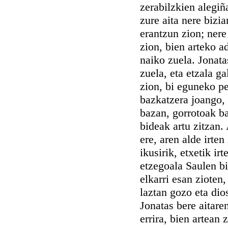
zerabilzkien alegiñ
zure aita nere bizia
erantzun zion; nere
zion, bien arteko ad
naiko zuela. Jonata
zuela, eta etzala g
zion, bi eguneko pe
bazkatzera joango, 
bazan, gorrotoak ba
bideak artu zitzan.
ere, aren alde irte
ikusirik, etxetik ir
etzegoala Saulen bi
elkarri esan zioten
laztan gozo eta dio
Jonatas bere aitar
errira, bien artean 