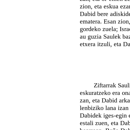
zion, eta eskua eza
Dabid bere adiskidea
ematera. Esan zion,
gordeko zuela; Isra
au guzia Saulek baz
etxera itzuli, eta 
Ziftarrak Sauli be
eskuratzeko era ona
zan, eta Dabid arka
lenbiziko lana izan 
Dabidek iges-egin 
estali zuen, eta Dab