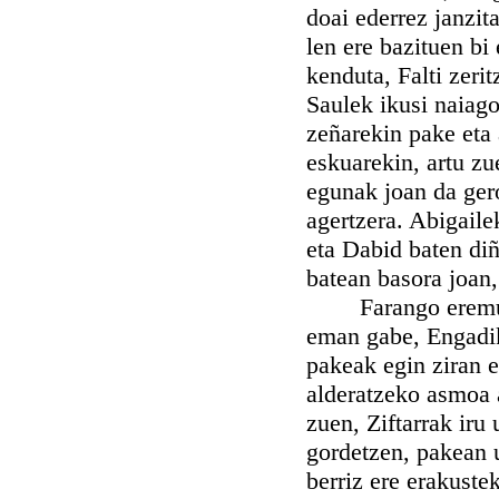
doai ederrez janzi
len ere bazituen bi
kenduta, Falti zeri
Saulek ikusi naiag
zeñarekin pake eta
eskuarekin, artu z
egunak joan da ger
agertzera. Abigaile
eta Dabid baten diñ
batean basora joan
Farango eremuan D
eman gabe, Engadik
pakeak egin ziran e
alderatzeko asmoa a
zuen, Ziftarrak iru
gordetzen, pakean u
berriz ere erakuste