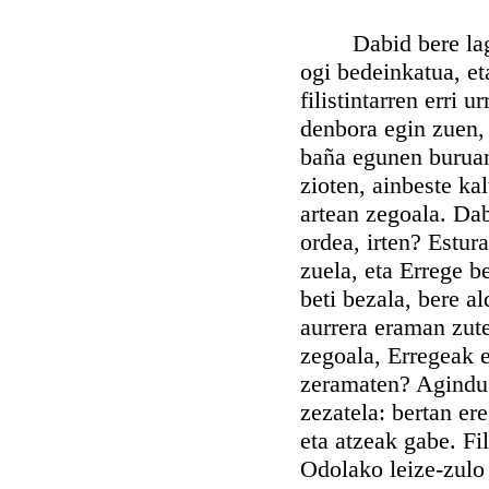
Dabid bere lagune
ogi bedeinkatua, eta
filistintarren erri 
denbora egin zuen, 
baña egunen buruan,
zioten, ainbeste ka
artean zegoala. Dab
ordea, irten? Estu
zuela, eta Errege b
beti bezala, bere a
aurrera eraman zute
zegoala, Erregeak e
zeramaten? Agindu z
zezatela: bertan er
eta atzeak gabe. Fil
Odolako leize-zulo