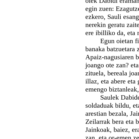
oiek Dabidi eraman 
egin zuen: Ezagutz
ezkero, Sauli esang
nerekin geratu zaite
ere ibilliko da, et
Egun oietan filist
banaka batzuetara z
Apaiz-nagusiaren bit
joango ote zan? eta
zituela, bereala jo
illaz, eta abere et
emengo biztanleak, 
Saulek Dabiden eg
soldaduak bildu, e
arestian bezala, Ja
Zeilarrak bera eta 
Jainkoak, baiez, er
zan, eta or-emen ze