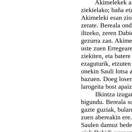
Akimelekek argita
ziekielako; baña et
Akimeleki esan zion
zerate. Bereala on
iltzeko, zeren Dabi
gezurra zan. Akimel
uste zuen Erregeare
ziekiten, eta bater
ezaguturik, etzuten
onekin Sauli lotsa 
bazuen. Doeg losent
larogeita bost apai
Ilkintza izugarri 
bigundu. Bereala so
gazte guziak, bular
zuen abereakin ere.
Saulen damuz beder