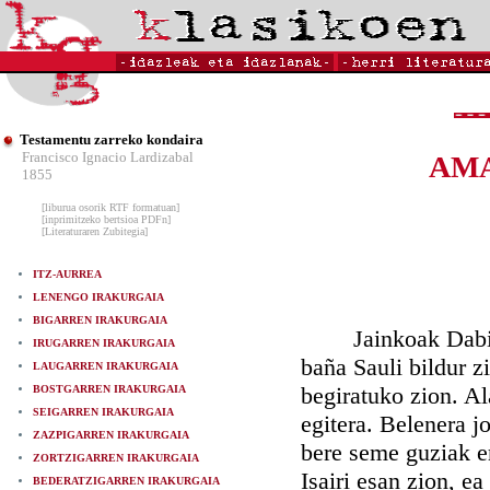
Testamentu zarreko kondaira
Francisco Ignacio Lardizabal
AMA
1855
[liburua osorik RTF formatuan]
[inprimitzeko bertsioa PDFn]
[Literaturaren Zubitegia]
ITZ-AURREA
LENENGO IRAKURGAIA
BIGARREN IRAKURGAIA
Jainkoak Dabid Er
IRUGARREN IRAKURGAIA
baña Sauli bildur zi
LAUGARREN IRAKURGAIA
begiratuko zion. Ala
BOSTGARREN IRAKURGAIA
SEIGARREN IRAKURGAIA
egitera. Belenera jo
ZAZPIGARREN IRAKURGAIA
bere seme guziak e
ZORTZIGARREN IRAKURGAIA
Isairi esan zion, ea
BEDERATZIGARREN IRAKURGAIA