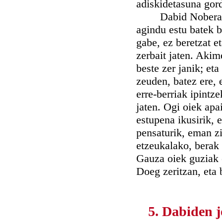
adiskidetasuna gord
Dabid Nobera eld
agindu estu batek b
gabe, ez beretzat e
zerbait jaten. Akim
beste zer janik; et
zeuden, batez ere, 
erre-berriak ipintz
jaten. Ogi oiek ap
estupena ikusirik, e
pensaturik, eman zi
etzeukalako, berak
Gauza oiek guziak 
Doeg zeritzan, eta 
5. Dabiden j