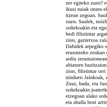
zer egiteko zuen? e
ikusi naiak onara e
itzean zegoan. Saul
zuen. Saulek, noizb
soñekoakin eta egu
bedi filistintar arg
zion, gaztetxoa zala
Dabidek arpegiko su
erasotzeko zeukan e
ardia zeramaionean,
abiatzen bazitzaion
zion, filistintar or
ninduen Jainkoak, 
Zoaz, bada, eta Jau
soñekoakin joateri
etzegoan alako soñe
eta aballa bost arri