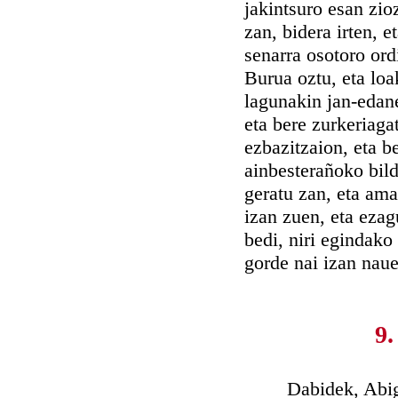
jakintsuro esan zio
zan, bidera irten, e
senarra osotoro ord
Burua oztu, eta loa
lagunakin jan-edane
eta bere zurkeriaga
ezbazitzaion, eta b
ainbesterañoko bild
geratu zan, eta ama
izan zuen, eta ezag
bedi, niri egindako
gorde nai izan nau
9.
Dabidek, Abigaile