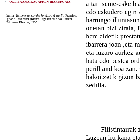
aitari seme-eske bi
OGEITA AMAIKAGARREN IRAKURGAIA
edo eskudero egin z
Iturria:
Testamentu zarreko kondaira (I eta II)
, Francisco
barrungo illuntasun
Ignacio Lardizabal (Blanca Urgellen edizioa). Euskal
Editoreen Elkartea, 1995
onetan bizi zirala, 
bere aldetik prestat
ibarrera joan ,eta m
eta luzaro aurkez-a
bata edo bestea ord
perill andikoa zan. 
bakoitzetik gizon ba
zedilla.
Filistintarrak zeu
Luzean iru kana eta