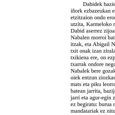
Dabidek baziekien
iñork ezbazeukan er
etzitzaion ondo eror
utzita, Karmeloko 
Dabid aserrez zijo
Nabalen morroi bat
itzak, eta Abigail 
txit onak izan ziral
txikiena ere, on ez
txarrak ondore nega
Nabalek bere gozak
oiek entzun ziozkane
mats eta piku leorra
batean jarrita, bazi
jarri eta agur-egin
ez begiratu: burua 
mandatariak ez nitu