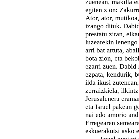
zuenean, makilla et
egiten zion: Zakurr
Ator, ator, mutikoa,
izango dituk. Dabid
prestatu ziran, elk
luzearekin lenengo 
arri bat artuta, ab
bota zion, eta beko
ezarri zuen. Dabid 
ezpata, kendurik, b
ilda ikusi zutenean
zerraizkiela, ilkin
Jerusalenera eraman 
eta Israel pakean g
nai edo amorio andi
Erregearen semeare
eskuerakutsi asko 
Israel guziari eg