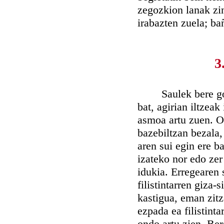
zegozkion lanak zin
irabazten zuela; ba
3
Saulek bere gogoz 
bat, agirian iltzeak
asmoa artu zuen. On
bazebiltzan bezala,
aren sui egin ere b
izateko nor edo zer
idukia. Erregearen
filistintarren giza
kastigua, eman zitz
ezpada ea filistint
ondo artu zien. Ber