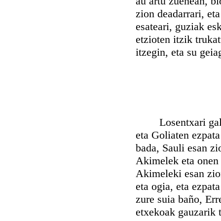
au artu zuenean, bi
zion deadarrari, et
esateari, guziak es
etzioten itzik truk
itzegin, eta su gei
Losentxari galgar
eta Goliaten ezpata
bada, Sauli esan zi
Akimelek eta onen o
Akimeleki esan zion
eta ogia, eta ezpa
zure suia baño, Err
etxekoak gauzarik t