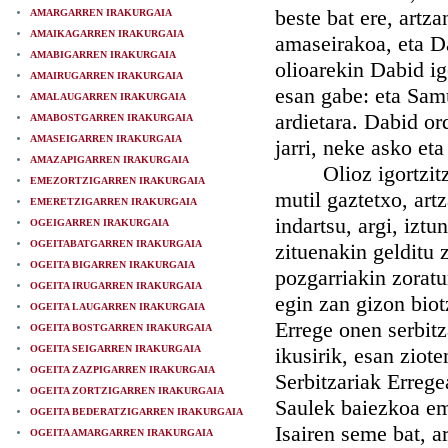
beste bat ere, artz
AMARGARREN IRAKURGAIA
AMAIKAGARREN IRAKURGAIA
amaseirakoa, eta D
AMABIGARREN IRAKURGAIA
olioarekin Dabid ig
AMAIRUGARREN IRAKURGAIA
esan gabe: eta Samu
AMALAUGARREN IRAKURGAIA
ardietara. Dabid or
AMABOSTGARREN IRAKURGAIA
AMASEIGARREN IRAKURGAIA
jarri, neke asko eta
AMAZAPIGARREN IRAKURGAIA
Olioz igortzitze 
EMEZORTZIGARREN IRAKURGAIA
mutil gaztetxo, art
EMERETZIGARREN IRAKURGAIA
indartsu, argi, iztu
OGEIGARREN IRAKURGAIA
OGEITABATGARREN IRAKURGAIA
zituenakin gelditu 
OGEITA BIGARREN IRAKURGAIA
pozgarriakin zoratu
OGEITA IRUGARREN IRAKURGAIA
egin zan gizon biotz
OGEITA LAUGARREN IRAKURGAIA
Errege onen serbitza
OGEITA BOSTGARREN IRAKURGAIA
OGEITA SEIGARREN IRAKURGAIA
ikusirik, esan ziote
OGEITA ZAZPIGARREN IRAKURGAIA
Serbitzariak Errege
OGEITA ZORTZIGARREN IRAKURGAIA
Saulek baiezkoa em
OGEITA BEDERATZIGARREN IRAKURGAIA
Isairen seme bat, a
OGEITA AMARGARREN IRAKURGAIA