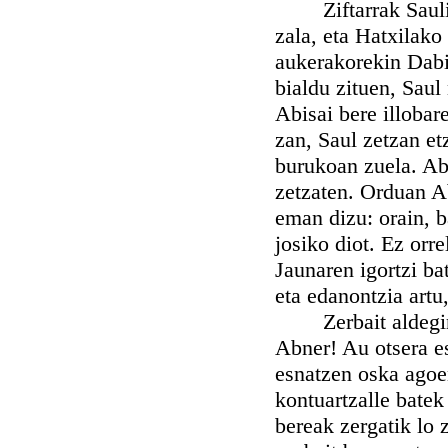
Ziftarrak Sauli ga
zala, eta Hatxilako
aukerakorekin Dabi
bialdu zituen, Saul
Abisai bere illobare
zan, Saul zetzan et
burukoan zuela. Abn
zetzaten. Orduan Ab
eman dizu: orain, b
josiko diot. Ez orre
Jaunaren igortzi ba
eta edanontzia artu,
Zerbait aldegin z
Abner! Au otsera es
esnatzen oska agoe
kontuartzalle batek
bereak zergatik lo 