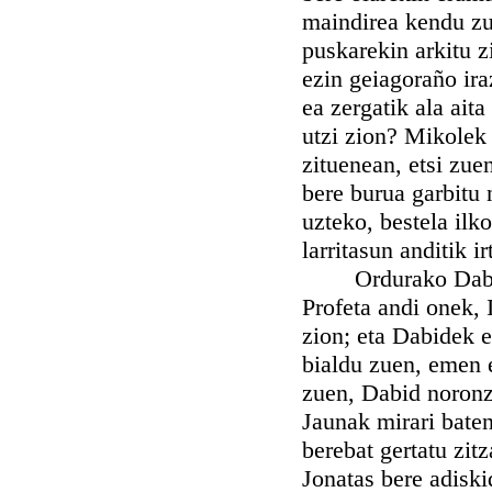
maindirea kendu zu
puskarekin arkitu z
ezin geiagoraño ira
ea zergatik ala aita
utzi zion? Mikolek 
zituenean, etsi zue
bere burua garbitu 
uzteko, bestela ilk
larritasun anditik i
Ordurako Dabidek
Profeta andi onek, 
zion; eta Dabidek 
bialdu zuen, emen e
zuen, Dabid noronz 
Jaunak mirari baten
berebat gertatu zit
Jonatas bere adiski