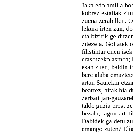
Jaka edo amilla bos
kobrez estaliak zit
zuena zerabillen. On
lekura irten zan, de
eta bizirik gelditz
zitezela. Goliatek 
filistintar onen ise
erasotzeko asmoa; 
esan zuen, baldin i
bere alaba emaztet
artan Saulekin etzan
bearrez, aitak bial
zerbait jan-gauzare
talde guzia prest ze
bezala, lagun-artet
Dabidek galdetu zuen
emango zuten? Eliak