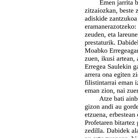
Emen jarrita bere
zitzaiozkan, beste 
adiskide zantzukoa 
eramanerazotzeko: 
zeuden, eta lareune
prestaturik. Dabide
Moabko Erregeagana
zuen, ikusi artean,
Erregea Saulekin ga
arrera ona egiten z
filistintarrai eman 
eman zion, nai zuen
Atze bati ainbeste
gizon andi au gorde
etzuena, erbestean
Profetaren bitartez 
zedilla. Dabidek al