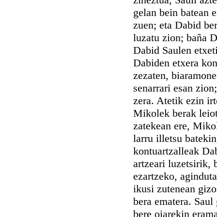
gelan bein batean e
zuen; eta Dabid bere
luzatu zion; baña D
Dabid Saulen etxeti
Dabiden etxera kont
zezaten, biaramonea
senarrari esan zion
zera. Atetik ezin ir
Mikolek berak leiot
zatekean ere, Mikol
larru illetsu bateki
kontuartzalleak Dabi
artzeari luzetsirik,
ezartzeko, aginduta
ikusi zutenean gizon
bera ematera. Saul 
bere oiarekin erama