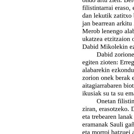
filistintarrai eraso
dan lekutik zatitxo
jan bearrean arkitu
Merob lenengo alab
ukatzea etzitzaion 
Dabid Mikolekin e
Dabid zorionez be
egiten zioten: Erreg
alabarekin ezkondut
zorion onek berak 
aitagiarrabaren biot
ikusiak su ta su em
Onetan filistintar
ziran, erasotzeko. D
eta trebearen lanak
eramanak Sauli gañe
eta morroi batzuei 