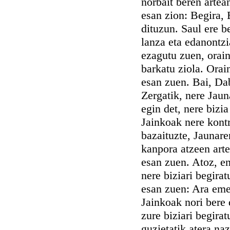
norbait beren artean
esan zion: Begira,
dituzun. Saul ere b
lanza eta edanontzi
ezagutu zuen, orai
barkatu ziola. Orai
esan zuen. Bai, Dab
Zergatik, nere Jauna
egin det, nere bizia
Jainkoak nere kontr
bazaituzte, Jaunare
kanpora atzeen arte
esan zuen. Atoz, en
nere biziari begira
esan zuen: Ara emen
Jainkoak nori bere
zure biziari begira
guzietatik atera na