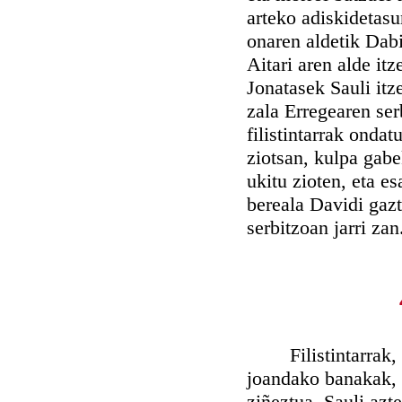
arteko adiskidetasu
onaren aldetik Dabid
Aitari aren alde itz
Jonatasek Sauli itze
zala Erregearen serb
filistintarrak onda
ziotsan, kulpa gabe
ukitu zioten, eta e
bereala Davidi gazt
serbitzoan jarri zan
Filistintarrak, ber
joandako banakak, 
ziñeztua, Sauli azte