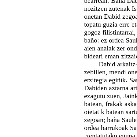
bearrean. Baña Dabi
nozitzen zutenak Isr
onetan Dabid zegoala
topatu guzia erre e
gogoz filistintarrai
baño: ez ordea Saul
aien anaiak zer on
bideari eman zitzai
Dabid arkaitz-tont
zebillen, mendi one
etzitegia egiñík. Sa
Dabiden aztarna art
ezagutu zuen, Jaink
batean, frakak aska
oietatik batean sar
zegoan; baña Saulek,
ordea barrukoak Sa
izentatutako eguna,