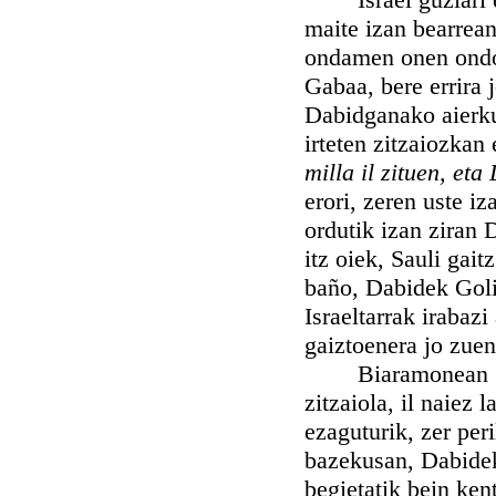
maite izan bearrean,
ondamen onen ondor
Gabaa, bere errira 
Dabidganako aierkun
irteten zitzaiozka
milla il zituen, et
erori, zeren uste i
ordutik izan ziran
itz oiek, Sauli gait
baño, Dabidek Goliat
Israeltarrak irabaz
gaiztoenera jo zuen
Biaramonean Saul 
zitzaiola, il naiez
ezaguturik, zer per
bazekusan, Dabidek 
begietatik bein ken