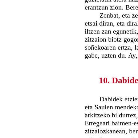
erantzun zion. Bere
Zenbat, eta zein 
etsai diran, eta di
iltzen zan egunetik,
zitzaion biotz gogo
soñekoaren ertza, l
gabe, uzten du. Ay,
10. Dabide
Dabidek etzien Sa
eta Saulen mendeko
arkitzeko bildurrez
Erregeari baimen-es
zitzaiozkanean, ber