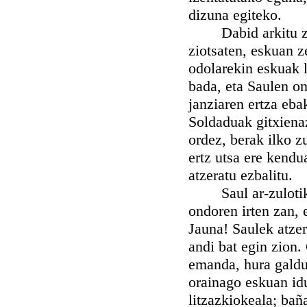
dizuna egiteko.
Dabid arkitu zan, 
ziotsaten, eskuan z
odolarekin eskuak l
bada, eta Saulen o
janziaren ertza ebak
Soldaduak gitxienaz
ordez, berak ilko z
ertz utsa ere kendu
atzeratu ezbalitu.
Saul ar-zulotik ir
ondoren irten zan, e
Jauna! Saulek atzer
andi bat egin zion.
emanda, hura galdu 
orainago eskuan idu
litzazkiokeala; bañ