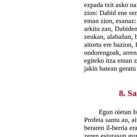
ezpada txit asko na
zion: Dabid ene sem
eman zion, esanaz: 
arkitu zan, Dabiden
zeukan, alabañan, b
aitortu ere bazion,
ondorengoak, arren
egiteko itza eman z
jakin batean geratu
8. S
Egun oietan Israel
Profeta santu au, ai
beraren il-berria e
zeren esturasun guz