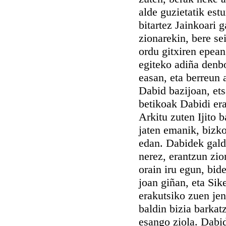
alde guzietatik est
bitartez Jainkoari 
zionarekin, bere s
ordu gitxiren epean
egiteko adiña denbo
easan, eta berreun 
Dabid bazijoan, ets
betikoak Dabidi era
Arkitu zuten Ijito 
jaten emanik, bizko
edan. Dabidek gald
nerez, erantzun zio
orain iru egun, bid
joan giñan, eta Sik
erakutsiko zuen jen
baldin bizia barkat
esango ziola. Dabid