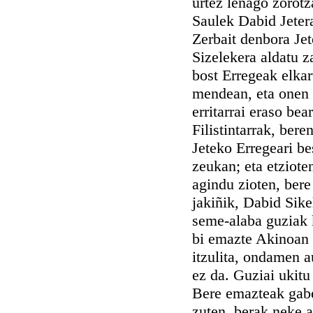
urtez lenago zorotza
Saulek Dabid Jetera
Zerbait denbora Jet
Sizelekera aldatu z
bost Erregeak elkar
mendean, eta onen 
erritarrai eraso be
Filistintarrak, ber
Jeteko Erregeari be
zeukan; eta etziote
agindu zioten, bere
jakiñik, Dabid Sikel
seme-alaba guziak 
bi emazte Akinoan e
itzulita, ondamen a
ez da. Guziai ukitu
Bere emazteak gabe 
zuten, berak neke 