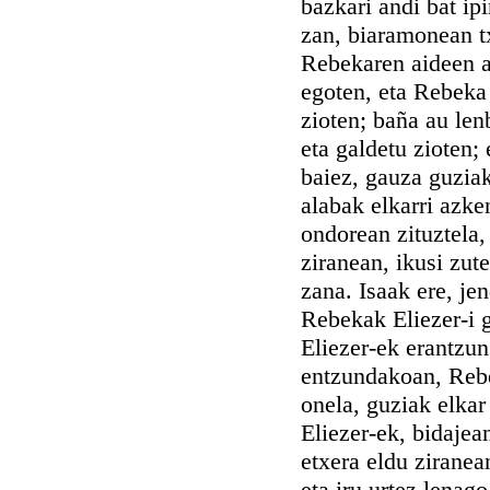
bazkari andi bat ipi
zan, biaramonean tx
Rebekaren aideen a
egoten, eta Rebeka 
zioten; baña au len
eta galdetu zioten;
baiez, gauza guziak
alabak elkarri azke
ondorean zituztela, 
ziranean, ikusi zut
zana. Isaak ere, je
Rebekak Eliezer-i 
Eliezer-ek erantzun
entzundakoan, Rebek
onela, guziak elkar 
Eliezer-ek, bidajea
etxera eldu ziranea
eta iru urtez lenag