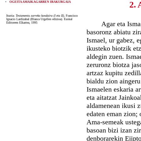
2. 
OGEITA AMAIKAGARREN IRAKURGAIA
Iturria:
Testamentu zarreko kondaira (I eta II)
, Francisco
Ignacio Lardizabal (Blanca Urgellen edizioa). Euskal
Agar eta Ismael A
Editoreen Elkartea, 1995
basoronz abiatu zir
Ismael, ur gabez, e
ikusteko biotzik et
aldegin zuen. Ismae
zeruronz biotza jas
artzaz kupitu zedil
bialdu zion aingeru
Ismaelen eskaria ar
eta aitatzat Jainko
aldamenean ikusi zu
edaten eman zion; 
Ama-semeak ustegab
basoan bizi izan z
denborarekin Ejipto