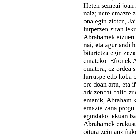
Heten semeai joan z
naiz; nere emazte z
ona egin zioten, Ja
lurpetzen ziran le
Abrahamek etzuen i
nai, eta agur andi 
bitartetza egin zez
emateko. Efronek A
ematera, ez ordea sa
lurruspe edo koba 
ere doan artu, eta 
ark zenbat balio zue
emanik, Abraham ko
emazte zana progu a
egindako lekuan bai
Abrahamek erakusten
oitura zein anziñak