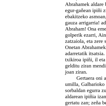
Abrahamek aldare ba
egur-gañean ipiñi z
ebakitzeko asmoan,
gauza arrigarria! a
Abraham! Ona emen,
golperik ezarri, Ai
zatzaiola, eta zere
Onetan Abrahamek be
adarretatik itsatsi
txikiroa ipiñi, il e
gelditu ziran mendi
joan ziran.
Gertaera oni alde 
umilla, Galbarioko 
sorbaldan egurra z
aldarean ipiñia iza
gertatu zan; zeña b