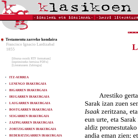
Testamentu zarreko kondaira
Francisco Ignacio Lardizabal
L
1855
[liburua osorik RTF formatuan]
[inprimitzeko bertsioa PDFn]
[Literaturaren Zubitegia]
ITZ-AURREA
LENENGO IRAKURGAIA
BIGARREN IRAKURGAIA
Arestiko gertaldi
IRUGARREN IRAKURGAIA
Sarak izan zuen sem
LAUGARREN IRAKURGAIA
Isaak
zeritzana, et
BOSTGARREN IRAKURGAIA
SEIGARREN IRAKURGAIA
eun urte, eta Sarak
ZAZPIGARREN IRAKURGAIA
aldiz promestutako 
ZORTZIGARREN IRAKURGAIA
andia eman zien; et
BEDERATZIGARREN IRAKURGAIA