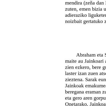
mendira (zeña dan M
zuten, emen bizia u
adieraziko ligukete
noizbait gertatuko 
Abraham eta Sara
maite au Jainkoari 
zien ezkero, bere 
laster izan zuen at
zieztena. Sarak eun
Jainkoak emakumea a
beregana eraman zu
eta gero aren gorput
Onetarako, Jainkoar