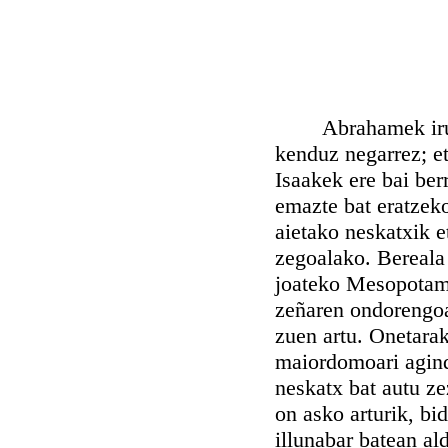
Abrahamek iru urt
kenduz negarrez; et
Isaakek ere bai ber
emazte bat eratzek
aietako neskatxik e
zegoalako. Bereala 
joateko Mesopotami
zeñaren ondorengoak
zuen artu. Onetarak
maiordomoari agind
neskatx bat autu ze
on asko arturik, bi
illunabar batean al