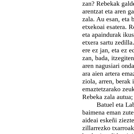
zan? Rebekak galde 
arentzat eta aren g
zala. Au esan, eta 
etxekoai esatera. 
eta apaindurak ikus
etxera sartu zedilla
ere ez jan, eta ez 
zan, bada, itzegite
aren nagusiari ond
ara aien artera emaz
ziola, arren, berak
emaztetzarako zeuka
Rebeka zala autua; 
Batuel eta Labane
baimena eman zuten
aideai eskeñi ziezt
zillarrezko txarroak