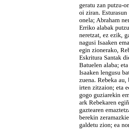
geratu zan putzu-on
oi ziran. Esturasun
onela; Abraham ner
Erriko alabak putzu 
neretzat, ez ezik, 
nagusi Isaaken emaz
egin zionerako, Reb
Eskritura Santak d
Batuelen alaba; et
Isaaken lengusu b
zuena. Rebeka au, b
irten zitzaion; eta
gogo guziarekin ema
ark Rebekaren egiñ
gaztearen emaztetz
berekin zeramazkie
galdetu zion; ea no