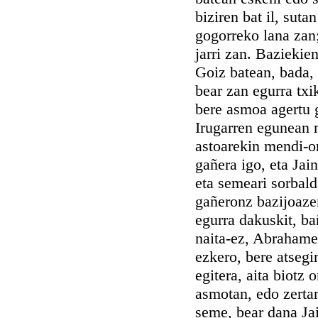
biziren bat il, suta
gogorreko lana zan;
jarri zan. Baziekie
Goiz batean, bada, 
bear zan egurra txik
bere asmoa agertu 
Irugarren egunean 
astoarekin mendi-o
gañera igo, eta Jai
eta semeari sorbald
gañeronz bazijoazen
egurra dakuskit, b
naita-ez, Abrahame
ezkero, bere atsegi
egitera, aita biotz 
asmotan, edo zerta
seme, bear dana Ja