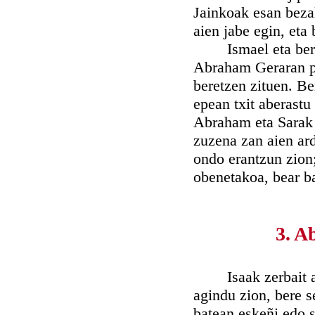
Jainkoak esan bezal
aien jabe egin, eta 
Ismael eta bere a
Abraham Geraran pa
beretzen zituen. Ber
epean txit aberastu
Abraham eta Sarak 
zuzena zan aien ar
ondo erantzun zion;
obenetakoa, bear b
3. A
Isaak zerbait azi
agindu zion, bere 
batean eskeñi edo s