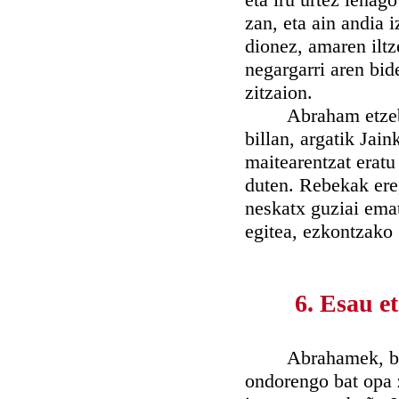
zan, eta ain andia 
dionez, amaren ilt
negargarri aren bid
zitzaion.
Abraham etzebille
billan, argatik Ja
maitearentzat eratu
duten. Rebekak ere,
neskatx guziai emat
egitea, ezkontzako
6. Esau e
Abrahamek, bere s
ondorengo bat opa 