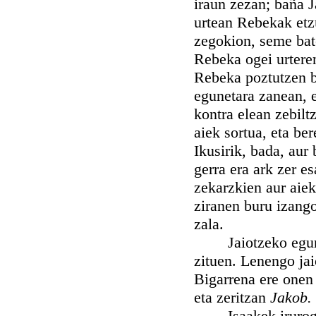
iraun zezan; baña 
urtean Rebekak etzu
zegokion, seme bate
Rebeka ogei urteren
Rebeka poztutzen ba
egunetara zanean, e
kontra elean zebil
aiek sortua, eta be
Ikusirik, bada, aur 
gerra era ark zer e
zekarzkien aur aiek,
ziranen buru izang
zala.
Jaiotzeko egunak
zituen. Lenengo jaio
Bigarrena ere onen 
eta zeritzan
Jakob.
Isaakek irurogei 