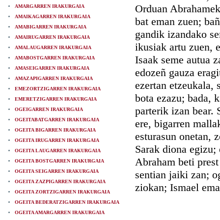
Orduan Abrahamek o
AMARGARREN IRAKURGAIA
AMAIKAGARREN IRAKURGAIA
bat eman zuen; bañ
AMABIGARREN IRAKURGAIA
gandik izandako sem
AMAIRUGARREN IRAKURGAIA
ikusiak artu zuen, 
AMALAUGARREN IRAKURGAIA
Isaak seme autua za
AMABOSTGARREN IRAKURGAIA
AMASEIGARREN IRAKURGAIA
edozeñ gauza eragit
AMAZAPIGARREN IRAKURGAIA
ezertan etzeukala, 
EMEZORTZIGARREN IRAKURGAIA
bota ezazu; bada, 
EMERETZIGARREN IRAKURGAIA
parterik izan bear.
OGEIGARREN IRAKURGAIA
OGEITABATGARREN IRAKURGAIA
ere, bigarren mall
OGEITA BIGARREN IRAKURGAIA
esturasun onetan, z
OGEITA IRUGARREN IRAKURGAIA
Sarak diona egizu; 
OGEITA LAUGARREN IRAKURGAIA
Abraham beti prest
OGEITA BOSTGARREN IRAKURGAIA
OGEITA SEIGARREN IRAKURGAIA
sentian jaiki zan; o
OGEITA ZAZPIGARREN IRAKURGAIA
ziokan; Ismael ema
OGEITA ZORTZIGARREN IRAKURGAIA
OGEITA BEDERATZIGARREN IRAKURGAIA
OGEITA AMARGARREN IRAKURGAIA