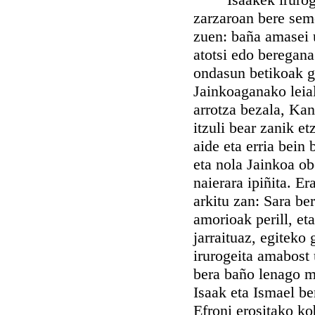
zarzaroan bere sem
zuen: baña amasei u
atotsi edo beregana 
ondasun betikoak g
Jainkoaganako leia
arrotza bezala, Kan
itzuli bear zanik e
aide eta erria bein 
eta nola Jainkoa ob
naierara ipiñita. E
arkitu zan: Sara be
amorioak perill, et
jarraituaz, egiteko
irurogeita amabost 
bera baño lenago mu
Isaak eta Ismael b
Efroni erositako ko