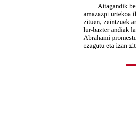
Aitagandik berrog
amazazpi urtekoa i
zituen, zeintzuek a
lur-bazter andiak la
Abrahami promestu 
ezagutu eta izan zi