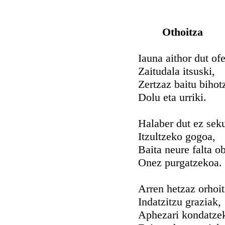
Othoitza
Iauna aithor dut of
Zaitudala itsuski,
Zertzaz baitu bihot
Dolu eta urriki.
Halaber dut ez sek
Itzultzeko gogoa,
Baita neure falta o
Onez purgatzekoa.
Arren hetzaz orhoi
Indatzitzu graziak,
Aphezari kondatze