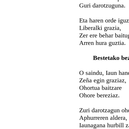
Guri darotzuguna.
Eta haren orde igu
Liberalki grazia,
Zer ere behar baitu
Arren hura guztia.
Bestetako be
O saindu, Iaun han
Zeña egin graziaz,
Ohortua baitzare
Ohore bereziaz.
Zuri darotzagun oh
Aphurreren aldera,
Iaunagana hurbill z