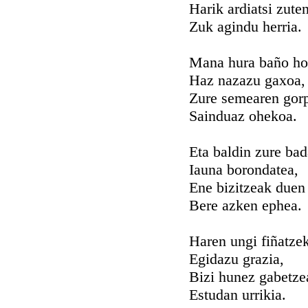
Harik ardiatsi zute
Zuk agindu herria.
Mana hura baño h
Haz nazazu gaxoa,
Zure semearen gor
Sainduaz ohekoa.
Eta baldin zure bad
Iauna borondatea,
Ene bizitzeak duen
Bere azken ephea.
Haren ungi fiñatze
Egidazu grazia,
Bizi hunez gabetze
Estudan urrikia.