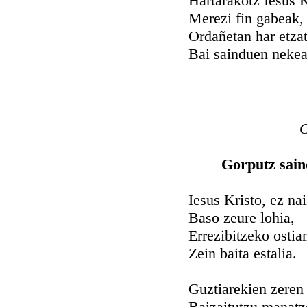
Hartarakotz Iesus K
Merezi fin gabeak,
Ordañetan har etza
Bai sainduen nekea
G
Gorputz sain
Iesus Kristo, ez nai
Baso zeure lohia,
Errezibitzeko ostia
Zein baita estalia.
Guztiarekien zeren
Baizaitutzu manatz