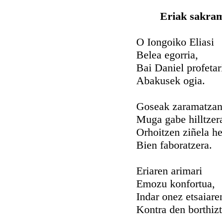
Eriak sakram
O Iongoiko Eliasi
Belea egorria,
Bai Daniel profetar
Abakusek ogia.
Goseak zaramatza
Muga gabe hilltzer
Orhoitzen ziñela h
Bien faboratzera.
Eriaren arimari
Emozu konfortua,
Indar onez etsaiare
Kontra den borthizt