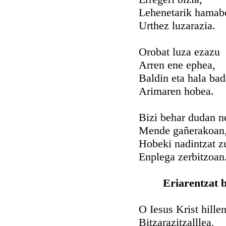
Lehenetarik hamab
Urthez luzarazia.
Orobat luza ezazu
Arren ene ephea,
Baldin eta hala bad
Arimaren hobea.
Bizi behar dudan n
Mende gañerakoan
Hobeki nadintzat z
Enplega zerbitzoan
Eriarentzat 
O Iesus Krist hillen
Bitzarazitzalllea,