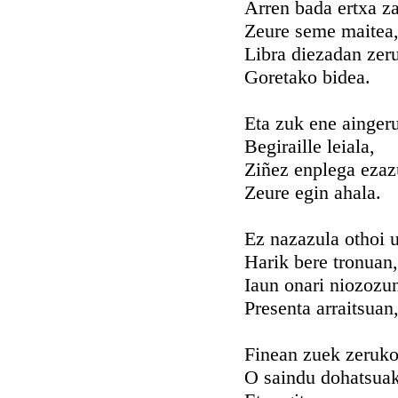
Arren bada ertxa z
Zeure seme maitea
Libra diezadan zer
Goretako bidea.
Eta zuk ene ainger
Begiraille leiala,
Ziñez enplega ezaz
Zeure egin ahala.
Ez nazazula othoi u
Harik bere tronuan,
Iaun onari niozozu
Presenta arraitsuan
Finean zuek zeruk
O saindu dohatsuak