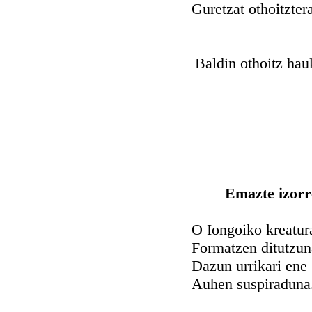
Guretzat othoitzter
Baldin othoitz hauk
Emazte izorr
O Iongoiko kreatur
Formatzen ditutzun
Dazun urrikari ene
Auhen suspiraduna