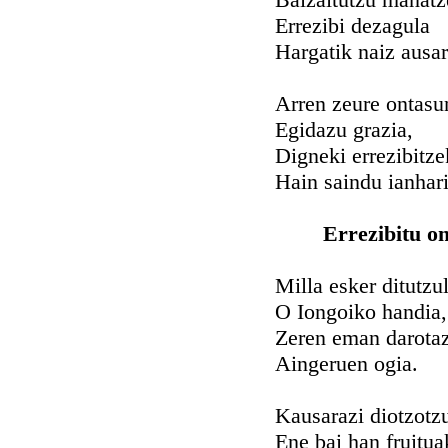
Errezibi dezagula
Hargatik naiz ausar
Arren zeure ontasu
Egidazu grazia,
Digneki errezibitz
Hain saindu ianhari
Errezibitu o
Milla esker ditutzu
O Iongoiko handia,
Zeren eman darota
Aingeruen ogia.
Kausarazi diotzotz
Ene bai han fruitua