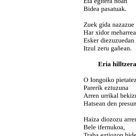
Eta egitera noan
Bidea pasatuak.
Zuek gida nazazue
Har xidor meharre
Esker diezuzuedan
Itzul zeru gañean.
Eria hilltze
O Iongoiko pietate
Parerik eztuzuna
Arren urrikal bekiz
Hatsean den presun
Haiza diozozu arre
Bele ifernukoa,
Traba eztiozon bid