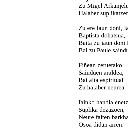
Zu Migel Arkanjel
Halaber suplikatze
Zu ere Iaun doni, I
Baptista dohatsua,
Baita zu iaun doni 
Bai zu Paule saind
Fiñean zeruetako
Sainduen araldea,
Bai aita espiritual
Zu halaber neurea.
Iainko handia enetz
Suplika dezazoen,
Neure falten bark
Osoa didan arren.