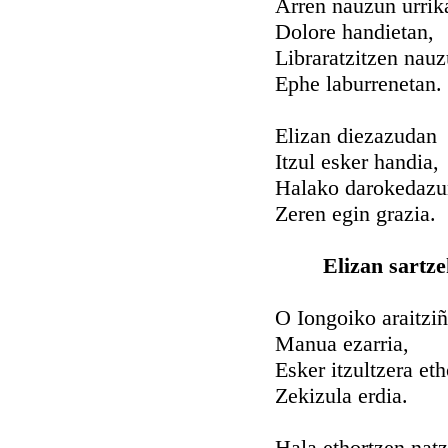
Arren nauzun urrik
Dolore handietan,
Libraratzitzen nauz
Ephe laburrenetan.
Elizan diezazudan
Itzul esker handia,
Halako darokedazu
Zeren egin grazia.
Elizan sartze
O Iongoiko araitzi
Manua ezarria,
Esker itzultzera eth
Zekizula erdia.
Hala ethortzen natz