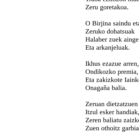
Zeru goretakoa.
O Birjina saindu et
Zeruko dohatsuak
Halaber zuek ainge
Eta arkanjeluak.
Ikhus ezazue arren,
Ondikozko premia,
Eta zakizkote Iaink
Onagaña balia.
Zeruan dietzatzuen
Itzul esker handiak
Zeren baliatu zaiz
Zuen othoitz garbia