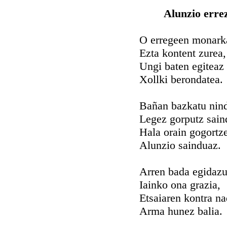
Alunzio erre
O erregeen monark
Ezta kontent zurea,
Ungi baten egiteaz
Xollki berondatea.
Bañan bazkatu nin
Legez gorputz sain
Hala orain gogortz
Alunzio sainduaz.
Arren bada egidaz
Iainko ona grazia,
Etsaiaren kontra na
Arma hunez balia.