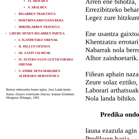
Arren ene bihotza,
IV. ARALDEA
V. ARALDEA
Errezibitzeko behar
BIGARREN TRAKTATUA
Legez zure hitzkun
DOKTRINA KRISTIANA BERA
HIRURGARREN TRATATUA
Ene usantza gaixto
LIBURU HUNEN BIGARREN PARTEA
Khentzatzu errotari
I. IGANDETAKO ORENAK
II. HILLEN OFIZIOA
Nabarrak nola berr
III. ZAZPI SALMUAK
Alhor zainhoetarik.
IV. ASTEKO EGUN GUZTIETARAKO
ORENAK
V. ANDRE DENA MARIAREN
Fiñean aphain naz
ALDERAKO DEBOZIONEA
Zeure solaz eztiko,
Laborari arthatsuak
Bertsio elektroniko honen egilea: Josu Landa Ijurko.
Iturria:
Eliçara erabiltçeko liburua
, Ioannes Etcheberri.
Nola landa bihiko.
Mongiron Milanges, 1665.
Predika ondo
Iauna ezazula agin
Predikuen hazia,