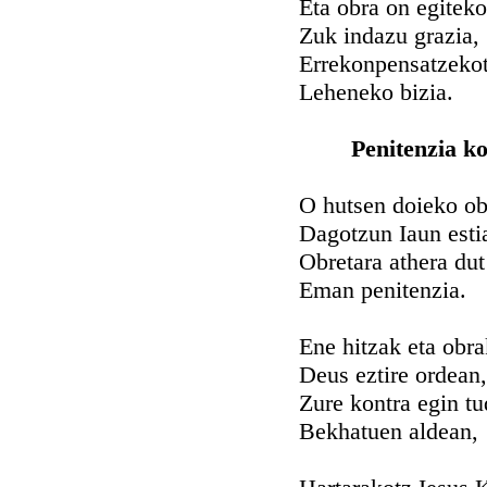
Eta obra on egiteko
Zuk indazu grazia,
Errekonpensatzekot
Leheneko bizia.
Penitenzia k
O hutsen doieko ob
Dagotzun Iaun esti
Obretara athera dut
Eman penitenzia.
Ene hitzak eta obra
Deus eztire ordean,
Zure kontra egin t
Bekhatuen aldean,