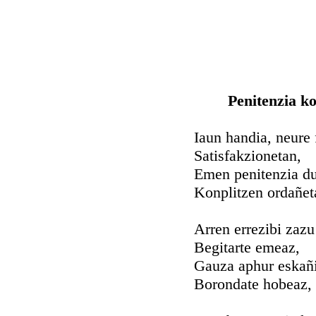
Penitenzia k
Iaun handia, neure 
Satisfakzionetan,
Emen penitenzia du
Konplitzen ordañet
Arren errezibi zazu
Begitarte emeaz,
Gauza aphur eskañ
Borondate hobeaz,