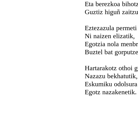
Eta berezkoa bihot
Guztiz higuñ zaitz
Eztezazula permeti
Ni naizen elizatik,
Egotzia nola menb
Buztel bat gorputze
Hartarakotz othoi 
Nazazu bekhatutik,
Eskumiku odolsura
Egotz nazakenetik.