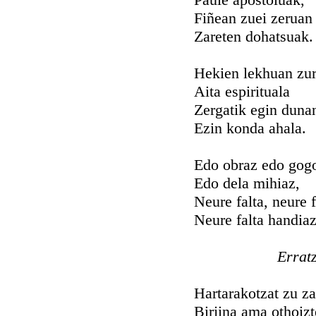
Fiñean zuei zeruan
Zareten dohatsuak.
Hekien lekhuan zur
Aita espirituala
Zergatik egin duna
Ezin konda ahala.
Edo obraz edo gog
Edo dela mihiaz,
Neure falta, neure f
Neure falta handiaz
Errat
Hartarakotzat zu za
Birjina ama othoizt