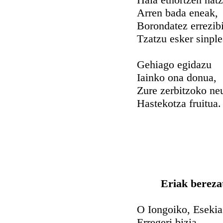
Arren bada eneak,
Borondatez errezib
Tzatzu esker sinple
Gehiago egidazu
Iainko ona donua,
Zure zerbitzoko ne
Hastekotza fruitua.
Eriak bereza
O Iongoiko, Esekia
Erregeri bizia,