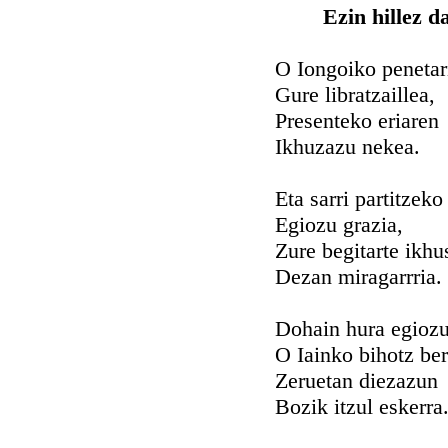
Ezin hillez 
O Iongoiko penetar
Gure libratzaillea,
Presenteko eriaren
Ikhuzazu nekea.
Eta sarri partitzeko
Egiozu grazia,
Zure begitarte ikhu
Dezan miragarrria.
Dohain hura egioz
O Iainko bihotz ber
Zeruetan diezazun
Bozik itzul eskerra