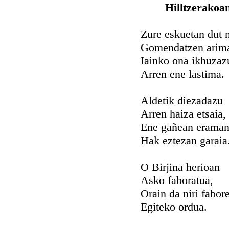
Hilltzerakoa
Zure eskuetan dut 
Gomendatzen arim
Iainko ona ikhuzaz
Arren ene lastima.
Aldetik diezadazu
Arren haiza etsaia,
Ene gañean erama
Hak eztezan garaia
O Birjina herioan
Asko faboratua,
Orain da niri fabor
Egiteko ordua.