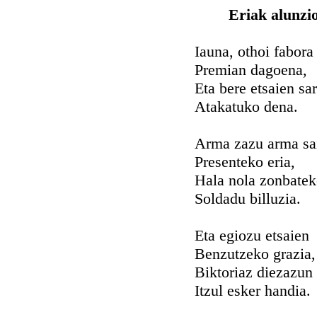
Eriak alunzio
Iauna, othoi fabora
Premian dagoena,
Eta bere etsaien sar
Atakatuko dena.
Arma zazu arma sa
Presenteko eria,
Hala nola zonbate
Soldadu billuzia.
Eta egiozu etsaien
Benzutzeko grazia,
Biktoriaz diezazun
Itzul esker handia.