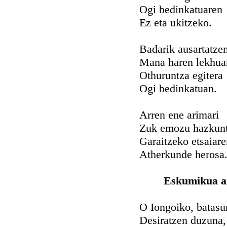
Ogi bedinkatuaren
Ez eta ukitzeko.
Badarik ausartatze
Mana haren lekhua
Othuruntza egitera
Ogi bedinkatuan.
Arren ene arimari
Zuk emozu hazkunt
Garaitzeko etsaiare
Atherkunde herosa
Eskumikua ai
O Iongoiko, batasu
Desiratzen duzuna,