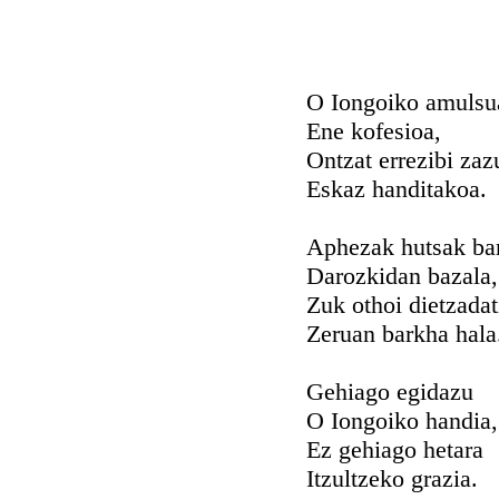
O Iongoiko amulsu
Ene kofesioa,
Ontzat errezibi zaz
Eskaz handitakoa.
Aphezak hutsak ba
Darozkidan bazala,
Zuk othoi dietzada
Zeruan barkha hala
Gehiago egidazu
O Iongoiko handia,
Ez gehiago hetara
Itzultzeko grazia.