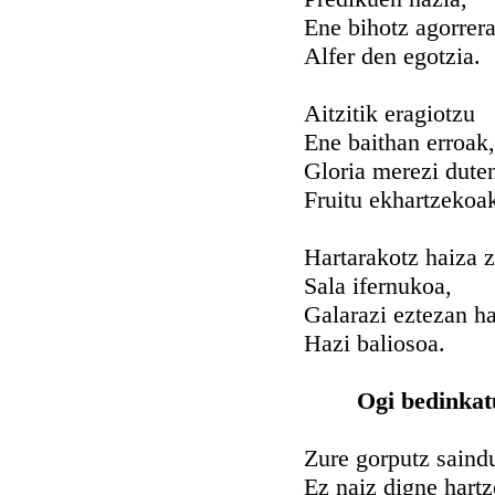
Ene bihotz agorrer
Alfer den egotzia.
Aitzitik eragiotzu
Ene baithan erroak,
Gloria merezi dute
Fruitu ekhartzekoa
Hartarakotz haiza 
Sala ifernukoa,
Galarazi eztezan h
Hazi baliosoa.
Ogi bedinkat
Zure gorputz saind
Ez naiz digne hartz