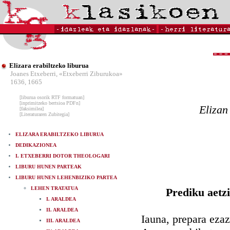
Elizara erabiltzeko liburua
Joanes Etxeberri, «Etxeberri Ziburukoa»
1636, 1665
[liburua osorik RTF formatuan]
[inprimitzeko bertsioa PDFn]
Elizan
[faksimilea]
[Literaturaren Zubitegia]
ELIZARA ERABILTZEKO LIBURUA
DEDIKAZIONEA
I. ETXEBERRI DOTOR THEOLOGARI
LIBURU HUNEN PARTEAK
LIBURU HUNEN LEHENBIZIKO PARTEA
LEHEN TRATATUA
Prediku aetz
I. ARALDEA
II. ARALDEA
Iauna, prepara eza
III. ARALDEA