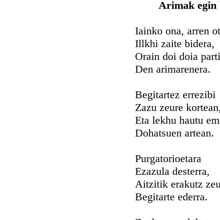
Arimak egin b
Iainko ona, arren o
Illkhi zaite bidera,
Orain doi doia part
Den arimarenera.
Begitartez errezibi
Zazu zeure kortean
Eta lekhu hautu e
Dohatsuen artean.
Purgatorioetara
Ezazula desterra,
Aitzitik erakutz ze
Begitarte ederra.