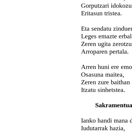
Gorputzari idokozu
Eritasun tristea.
Eta sendatu zindue
Leges emazte erbal
Zeren ugita zerotz
Arroparen pertala.
Arren huni ere em
Osasuna maitea,
Zeren zure baithan
Itzatu sinhetstea.
Sakramentua 
Ianko handi mana 
Iudutarrak hazia,