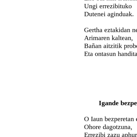
Ungi errezibituko
Dutenei aginduak.
Gertha eztakidan n
Arimaren kaltean,
Bañan aitzitik prob
Eta ontasun handit
Igande bezpe
O Iaun bezperetan 
Ohore dagotzuna,
Errezibi zazu aphur