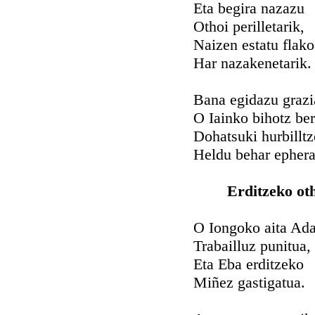
Eta begira nazazu
Othoi perilletarik,
Naizen estatu flak
Har nazakenetarik.
Bana egidazu grazi
O Iainko bihotz ber
Dohatsuki hurbillt
Heldu behar ephera
Erditzeko ot
O Iongoko aita Ad
Trabailluz punitua,
Eta Eba erditzeko
Miñez gastigatua.