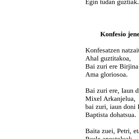
Egin tudan guztiak.
Konfesio jen
Konfesatzen natzai
Ahal guztitakoa,
Bai zuri ere Birjina
Ama gloriosoa.
Bai zuri ere, Iaun 
Mixel Arkanjelua,
bai zuri, iaun doni 
Baptista dohatsua.
Baita zuei, Petri, et
Paule apostoluak,