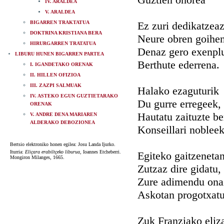
IV. ARALDEA
V. ARALDEA
BIGARREN TRAKTATUA
Ez zuri dedikatzea
DOKTRINA KRISTIANA BERA
Neure obren goihen
HIRURGARREN TRATATUA
Denaz gero exenpl
LIBURU HUNEN BIGARREN PARTEA
Berthute ederrena.
I. IGANDETAKO ORENAK
II. HILLEN OFIZIOA
III. ZAZPI SALMUAK
Halako ezaguturik
IV. ASTEKO EGUN GUZTIETARAKO
Du gurre erregeek,
ORENAK
Hautatu zaituzte be
V. ANDRE DENA MARIAREN
ALDERAKO DEBOZIONEA
Konseillari nobleek
Bertsio elektroniko honen egilea: Josu Landa Ijurko.
Iturria:
Eliçara erabiltçeko liburua
, Ioannes Etcheberri.
Egiteko gaitzeneta
Mongiron Milanges, 1665.
Zutzaz dire gidatu,
Zure adimendu ona
Askotan progotxatu
Zuk Franziako eliz