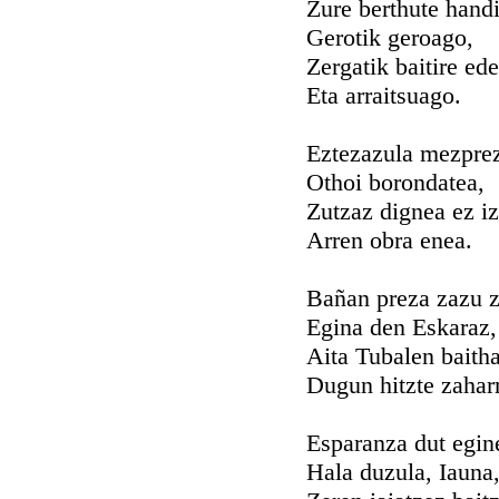
Zure berthute hand
Gerotik geroago,
Zergatik baitire ede
Eta arraitsuago.
Eztezazula mezpre
Othoi borondatea,
Zutzaz dignea ez i
Arren obra enea.
Bañan preza zazu 
Egina den Eskaraz,
Aita Tubalen baitha
Dugun hitzte zahar
Esparanza dut egin
Hala duzula, Iauna