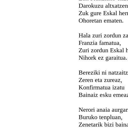
Darokuzu altxatzen
Zuk gure Eskal her
Ohoretan ematen.
Hala zuri zordun za
Franzia famatua,
Zuri zordun Eskal h
Nihork ez garaitua.
Bereziki ni natzait
Zeren eta zureaz,
Konfirmatua izatu
Bainaiz esku emea
Nerori anaia aurgar
Buruko tenpluan,
Zenetarik bizi bain