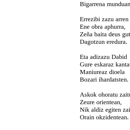
Bigarrena munduan
Errezibi zazu arren
Ene obra aphurra,
Zeña baita deus gut
Dagotzun eredura.
Eta adizazu Dabid
Gure eskaraz kanta
Maniureaz dioela
Bozari ihardatsten.
Askok ohoratu zait
Zeure orientean,
Nik aldiz egiten zai
Orain okzidentean.