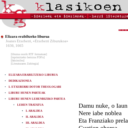
Elizara erabiltzeko liburua
Joanes Etxeberri, «Etxeberri Ziburukoa»
1636, 1665
[liburua osorik RTF formatuan]
[inprimitzeko bertsioa PDFn]
[faksimilea]
[Literaturaren Zubitegia]
ELIZARA ERABILTZEKO LIBURUA
DEDIKAZIONEA
I. ETXEBERRI DOTOR THEOLOGARI
LIBURU HUNEN PARTEAK
LIBURU HUNEN LEHENBIZIKO PARTEA
Damu nuke, o Iaun
LEHEN TRATATUA
I. ARALDEA
Nere iabe noblea
II. ARALDEA
Eta Franziako prela
III. ARALDEA
Guztien ohorea