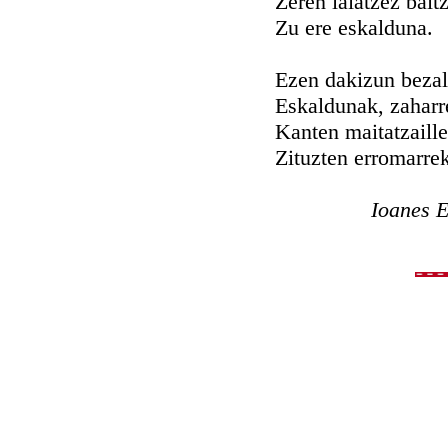
Zeren iaiatzez bait
Zu ere eskalduna.
Ezen dakizun beza
Eskaldunak, zaharr
Kanten maitatzaille
Zituzten erromarrek
Ioanes E