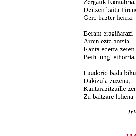
Zergatik Kantabria,
Deitzen baita Piren
Gere bazter herria.
Berant eragiñarazi
Arren ezta antsia
Kanta ederra zeren 
Bethi ungi ethorria.
Laudorio bada bihu
Dakizula zuzena,
Kantarazitzaille ze
Zu baitzare lehena.
Tri