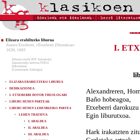
Elizara erabiltzeko liburua
Joanes Etxeberri, «Etxeberri Ziburukoa»
I. E
1636, 1665
[liburua osorik RTF formatuan]
[inprimitzeko bertsioa PDFn]
[faksimilea]
[Literaturaren Zubitegia]
li
ELIZARA ERABILTZEKO LIBURUA
DEDIKAZIONEA
Alexandreren, Ho
I. ETXEBERRI DOTOR THEOLOGARI
Baño hobeagoa,
LIBURU HUNEN PARTEAK
Etxeberri darokuzu
LIBURU HUNEN LEHENBIZIKO PARTEA
Egin liburutxoa.
LEHEN TRATATUA
I. ARALDEA
II. ARALDEA
Hark irakatzten zit
III. ARALDEA
Gerlataka arteak,