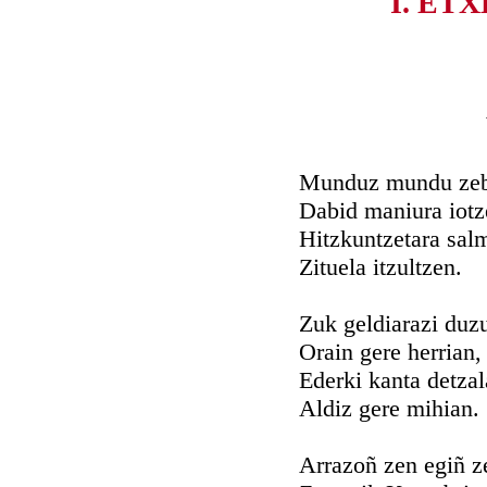
I. ET
Munduz mundu zeb
Dabid maniura iotz
Hitzkuntzetara sal
Zituela itzultzen.
Zuk geldiarazi duz
Orain gere herrian,
Ederki kanta detzal
Aldiz gere mihian.
Arrazoñ zen egiñ z