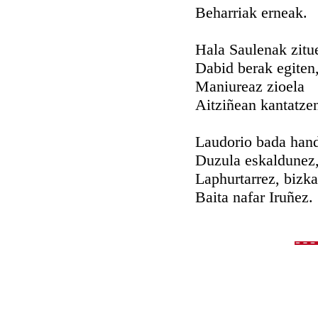
Beharriak erneak.
Hala Saulenak zitu
Dabid berak egiten
Maniureaz zioela
Aitziñean kantatze
Laudorio bada han
Duzula eskaldunez
Laphurtarrez, bizka
Baita nafar Iruñez.