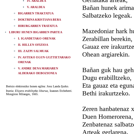
IV. ARALDEA
Bañan hunek arima
V. ARALDEA
BIGARREN TRAKTATUA
Salbatzeko legeak.
DOKTRINA KRISTIANA BERA
HIRURGARREN TRATATUA
Mazedoniar hark h
LIBURU HUNEN BIGARREN PARTEA
Zerabillan berekin,
I. IGANDETAKO ORENAK
Gauaz ere irakurtz
II. HILLEN OFIZIOA
III. ZAZPI SALMUAK
Ohean argiarekin.
IV. ASTEKO EGUN GUZTIETARAKO
ORENAK
Bañan guk hau geh
V. ANDRE DENA MARIAREN
ALDERAKO DEBOZIONEA
Dugu erabilltzeko,
Eta gauaz eta egun
Bertsio elektroniko honen egilea: Josu Landa Ijurko.
Iturria:
Eliçara erabiltçeko liburua
, Ioannes Etcheberri.
Bethi irakurtzeko.
Mongiron Milanges, 1665.
Zeren hanbatenaz x
Duen Homerorena,
Zenbatenaz salbat
Arteak gerlarena.