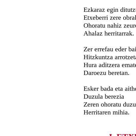
Ezkaraz egin ditutz
Etxeberri zere obra
Ohoratu nahiz zeur
Ahalaz herritarrak.
Zer errefau eder ba
Hitzkuntza arrotzet
Hura aditzera emat
Daroezu beretan.
Esker bada eta aith
Duzula berezia
Zeren ohoratu duz
Herritaren mihia.