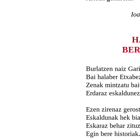
Ioa
H
BER
Burlatzen naiz Gar
Bai halaber Etxabe
Zenak mintzatu bait
Erdaraz eskaldunez
Ezen zirenaz gerost
Eskaldunak hek bia
Eskaraz behar zitu
Egin bere historiak