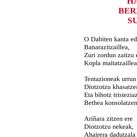
HA
BER
S
O Dabiten kanta ed
Banarazitzaillea,
Zuri zordun zaitzu
Kopla maitatzaillea
Tentazioneak urrun
Diotzotzu khasatze
Eta bihotz tristezia
Bethea konsolatzen
Ariñara zitzen ere
Diotzotzu nekeak,
Ahairera dadutzala