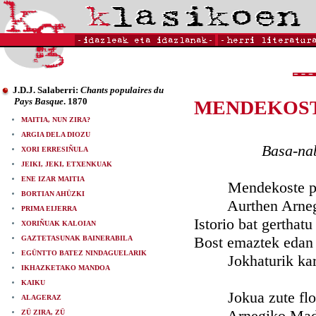
J.D.J. Salaberri:
Chants populaires du
Pays Basque
. 1870
MENDEKOST
MAITIA, NUN ZIRA?
ARGIA DELA DIOZU
Basa-nabar
XORI ERRESIÑULA
JEIKI, JEKI, ETXENKUAK
ENE IZAR MAITIA
Mendekoste phe
BORTIAN AHÜZKI
Aurthen Arnegik
PRIMA EIJERRA
Istorio bat gerthatu
XORIÑUAK KALOIAN
Bost emaztek edan 
GAZTETASUNAK BAINERABILA
EGÜNTTO BATEZ NINDAGUELARIK
Jokhaturik kart
IKHAZKETAKO MANDOA
KAIKU
Jokua zute flor
ALAGERAZ
Arnegiko Madri
ZÜ ZIRA, ZÜ