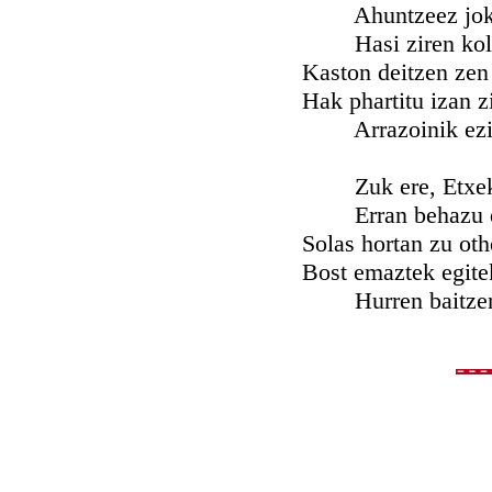
Ahuntzeez jokh
Hasi ziren kol
Kaston deitzen zen 
Hak phartitu izan z
Arrazoinik ezin
Zuk ere, Etxek'
Erran behazu e
Solas hortan zu ot
Bost emaztek egite
Hurren baitzen 