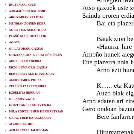
IRUTEN ARI NUZU
Atso gaxuek uste zu
XARMAGARRI BAT BADIT
Saindu ororen erdia
ARGIZARIAK ZELÜTIK
Bai eta plazer 
MENDIAN ZOINEN EDER
XORITTUA, NURAT HUA?
PLAÑÜ NIZ BIHOTZETIK
Batak zion bert
AGOTA
«Haurra, hire gr
OI! LABORARI GAXUA!
Arnoño hunek alege
GOIZIAN GOIZIK JEIKI NÜNDÜZÜN
Ene plazerra hola l
ADIOS, IZAR EDERRA
ÜRZO LÜMA GRIS GAXUA
Arno ezti hune
BERTERRETXEN KHANTORIA
AMODIOAREN PHENA
K...... eta Katt
ZELÜKO IZARREN BIDIA
Auzo biak elgar
EZPELETA HERRIAN
OLLANDA GAZTE
Arno edaten ari zir
GOIZETAN JELKHITZEN DA
Gero ondoan bazute
MILA ZORTZI EHUN HEMERETZIAN
Bere fanfarreri
GAIAZ EDER DA ARGIZARIA
AITARIK EZ DUT
Hirurgarrenak 
ATHARRATZE JAUREGIAN