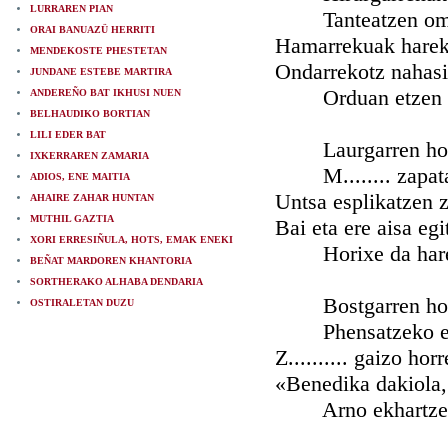
LURRAREN PIAN
Tanteatzen ome
ORAI BANUAZÜ HERRITI
Hamarrekuak harek 
MENDEKOSTE PHESTETAN
Ondarrekotz nahasi 
JUNDANE ESTEBE MARTIRA
Orduan etzen eg
ANDEREÑO BAT IKHUSI NUEN
BELHAUDIKO BORTIAN
LILI EDER BAT
Laurgarren hori
IXKERRAREN ZAMARIA
M........ zapata
ADIOS, ENE MAITIA
Untsa esplikatzen z
AHAIRE ZAHAR HUNTAN
MUTHIL GAZTIA
Bai eta ere aisa eg
XORI ERRESIÑULA, HOTS, EMAK ENEKI
Horixe da haren
BEÑAT MARDOREN KHANTORIA
SORTHERAKO ALHABA DENDARIA
Bostgarren hori 
OSTIRALETAN DUZU
Phensatzeko ez
Z.......... gaizo ho
«Benedika dakiola,
Arno ekhartzen