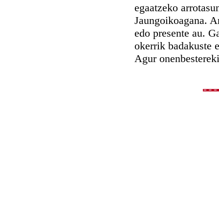
egaatzeko arrotasun
Jaungoikoagana. Ar
edo presente au. Ga
okerrik badakuste e
Agur onenbestereki