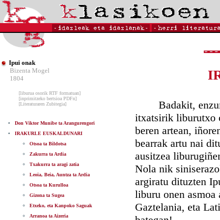
Ipui onak
Bizenta Mogel
I
1804
[liburua osorik RTF formatuan]
[inprimitzeko bertsioa PDFn]
Badakit, enzunaz 
[Literaturaren Zubitegia]
itxatsirik liburutx
Don Viktor Munibe ta Arangurengori
beren artean, iñore
IRAKURLE EUSKALDUNARI
bearrak artu nai di
Otsoa ta Bildotsa
ausitzea liburugiñe
Zakurra ta Ardia
Txakurra ta aragi zatia
Nola nik siniserazo
Leoia, Beia, Auntza ta Ardia
argiratu dituzten I
Otsoa ta Kurulloa
liburu onen asmoa a
Gizona ta Sugea
Gaztelania, eta Lat
Etxeko, eta Kanpoko Saguak
Arranoa ta Aizeria
bategan!