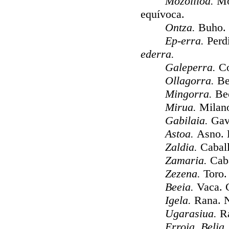
Mozoilloa.
Moc
equívoca.
Ontza.
Buho. 
Ep-erra.
Perd
ederra.
Galeperra.
Co
Ollagorra.
Be
Mingorra.
Be
Mirua.
Milano
Gabilaia.
Gav
Astoa.
Asno. 
Zaldia.
Caball
Zamaria.
Cab
Zezena.
Toro.
Beeia.
Vaca. 
Igela.
Rana. 
Ugarasiua.
R
Erroia, Belia