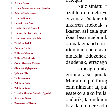
Belea ta Aizeria
Naiz sinistu, naiz
Leoia, Basaurdea, Zezena ta Astoa
azaldu oi nituela F
Astoa ta Txakurtxoa
enzunaz Txakur, Ots
Leoia ta Sagua
Ontza ta bere Ama
alkarren artekoak. 
Enadea ta beste Txoriak
ikasten asi zala gu
Lapurra ta Etxe-txakurra
ikasi bear nuela ni
Eiza-txakurra ta bere Jabea
orduak emanda, ta z
Erbiak ta Igelak
irten nuen nere asm
Otsoa ta Irudia
Eulia eta Mandoa
nintzala. Edozeñek 
Eulia ta Txindurria
daudenak, errazagoa
Otsoa, Aizeria ta Tximua
Umeago nintzanean
Gizona ta Ogi-gaztaia
erotuta, atso ipuiak
Igela eta Idia
Leoia ta Arzaia
Mariaren ipui farra
Zaldia ta Leoia
ezin nintzan; ta, pa
Zaldia ta Astoa
esateko alako ipuia
Lurreko Abere ta Goietako Egaztiak
ondorik, ta ondoren
Aizeria ta Otsoa
Basauntza ta Eizaria
bazidaten, nere adi