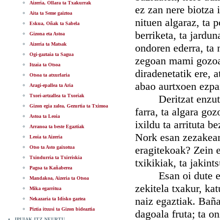
Aizeria, Ollara ta Txakurrak
ez zan nere biotza 
Aita ta Seme gaiztoa
nituen algaraz, ta 
Eskua, Oñak ta Sabela
berriketa, ta jardu
Gizona eta Astoa
Aizeria ta Matsak
ondoren ederra, ta 
Ogi-gaztaia ta Sagua
zegoan mami gozoa,
Itzaia ta Otsoa
diradenetatik ere, 
Otsoa ta atxurlaria
abao aurtxoen ezpa
Aragi-epallea ta Aria
Txori-artzallea ta Txoriak
Deritzat enzuten 
Gizon egia zalea, Gezurtia ta Tximoa
farra, ta algara go
Astoa ta Leoia
ixildu ta arrituta b
Arranoa ta beste Egaztiak
Nork esan zezakean
Leoia ta Aizeria
eragitekoak? Zein e
Otso ta Asto gaixotua
Txindurria ta Txirriskia
txikikiak, ta jakint
Pagoa ta Kañaberea
Esan oi dute eror
Mandakoa, Aizeria ta Otsoa
zekitela txakur, kat
Mika egarritua
naiz egaztiak. Baña
Nekazaria ta Idisko gaztea
Piztia itxusi ta Gizon bideaztia
dagoala fruta; ta o
IPUIAK ITZ NEURTU,