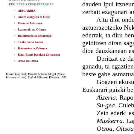
dauden Ipui itzneur
EDO BERSO EUSKARAZKOAN
zerbait ezagunari a
ADIGARRIA
Andra alarguna ta Olloa
Aitu diot ondo da
Otsoa ta Antxumea
aztuerazotzeko Neka
Lapurrak eta Ollarra
ederrak, ta diru be
Baserritarra ta Basaurdea
gelditzen diran sag
Txakurra ta Katua
Katamotza ta Zakurra
dioe dauzkanean es
Katu Eizari basokoa Zortzikoan
Deritzat ez dala 
Astoa eta Otsoa
ganadu, ta egaztien
beste gabe asmatua
Iturria:
Ipui onak
, Bizenta Antonia Mogel (Maite
Iribarren edizioa). Euskal Editoreen Elkartea, 1992
Goazen ekustera z
Euskarari gaizki be
Aizeria.
Rapos
Su-gea.
Culebr
Zein ederki es
Muskerra.
La
Otsoa, Oitso