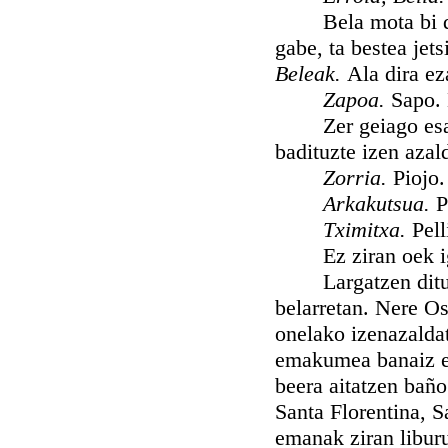
Bela mota bi dira,
gabe, ta bestea jet
Beleak.
Ala dira e
Zapoa.
Sapo. 
Zer geiago esan di
badituzte izen azal
Zorria.
Piojo.
Arkakutsua.
P
Tximitxa.
Pell
Ez ziran oek igar
Largatzen ditut a
belarretan. Nere Os
onelako izenazaldat
emakumea banaiz er
beera aitatzen baño
Santa Florentina, S
emanak ziran liburu