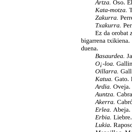
Artza.
Oso. El
Kata-motza.
T
Zakurra.
Perr
Txakurra.
Per
Ez da orobat
bigarrena txikiena
duena.
Basaurdea.
J
O¡-loa.
Galli
Oillarra.
Gall
Katua.
Gato. 
Ardia.
Oveja. 
Auntza.
Cabra
Akerra.
Cabró
Erlea.
Abeja.
Erbia.
Liebre
Lukia
. Raposo