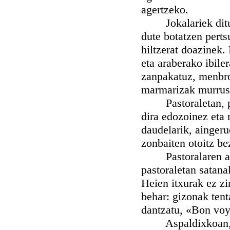
agertzeko.
Jokalariek dituzt
dute botatzen perts
hiltzerat doazinek.
eta araberako ibiler
zanpakatuz, menbro
marmarizak murruska
Pastoraletan, pert
dira edozoinez eta 
daudelarik, aingeru
zonbaiten otoitz be
Pastoralaren artet
pastoraletan satana
Heien itxurak ez zir
behar: gizonak tent
dantzatu, «Bon voy
Aspaldixkoan, ez 