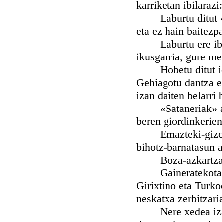
karriketan ibilarazi
Laburtu ditut «ain
eta ez hain baitez
Laburtu ere ibiler
ikusgarria, gure me
Hobetu ditut idaz
Gehiagotu dantza e
izan daiten belarri 
«Sataneriak» ausar
beren giordinkerien
Emazteki-gizon na
bihotz-barnatasun 
Boza-azkartzale tr
Gaineratekotan, pa
Girixtino eta Turko
neskatxa zerbitzari
Nere xedea izan da