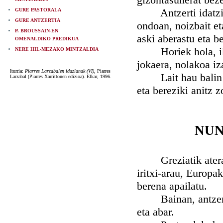
Antzerti idatzia, 
GURE PASTORALA
GURE ANTZERTIA
ondoan, noizbait et
P. BROUSSAIN-EN
aski aberastu eta b
OMENALDIKO PREDIKUA
Horiek hola, ikus
NERE HIL-MEZAKO MINTZALDIA
jokaera, nolakoa iz
Iturria:
Piarres Larzabalen idazlanak (VI),
Piarres
Lait hau balin bad
Larzabal (Piarres Xarrittonen edizioa). Elkar, 1996.
eta bereziki anitz z
NUN
Greziatik ateraia
iritxi-arau, Europa
berena apailatu.
Bainan, antzertiak
eta abar.