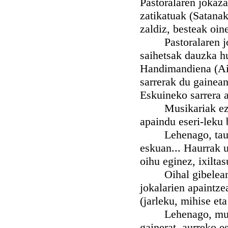
Pastoralaren jokaza
zatikatuak (Satanak
zaldiz, besteak oin
Pastoralaren joka-
saihetsak dauzka hu
Handimandiena (Aita
sarrerak du gainean
Eskuineko sarrera a
Musikariak ezartz
apaindu eseri-leku 
Lehenago, taulaga
eskuan... Haurrak u
oihu eginez, ixilta
Oihal gibelean em
jokalarien apaintze
(jarleku, mihise eta
Lehenago, mustrar
gainerat, aurreko es