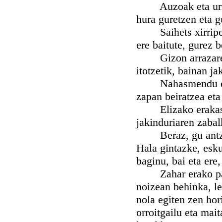
Auzoak eta urrune
hura guretzen eta g
Saihets xirripek g
ere baitute, gurez b
Gizon arrazaren h
itotzetik, bainan j
Nahasmendu eta hi
zapan beiratzea eta
Elizako erakaspen
jakinduriaren zabal
Beraz, gu antzerki
Hala gintazke, esku
baginu, bai eta ere
Zahar erako pasto
noizean behinka, l
nola egiten zen hor
orroitgailu eta mait