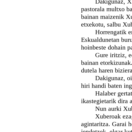
Dakigunaz, Xuberoa
pastorala multxo b
bainan maizenik Xu
etxekotu, salbu Xu
Horrengatik erran 
Eskualdunetan buru
hoinbeste dohain pa
Gure iritziz, edoz
bainan etorkizunak.
dutela haren biziera
Dakigunaz, oilo a
hiri handi baten in
Halaber gertatzen 
ikastegietarik dira
Nun aurki Xuberok
Xuberoak ezagutu
agintaritza. Garai 
jendetzek, elgar ku