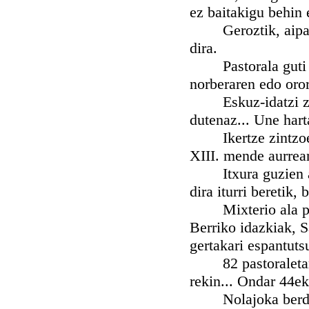
ez baitakigu behin 
Geroztik, aipatu 9
dira.
Pastorala guti iza
norberaren edo oror
Eskuz-idatzi zaha
dutenaz... Une hart
Ikertze zintzoene
XIII. mende aurrean
Itxura guzien arab
dira iturri beretik
Mixterio ala pasto
Berriko idazkiak, 
gertakari espantut
82 pastoraletarik
rekin... Ondar 44ek
Nolajoka berdints