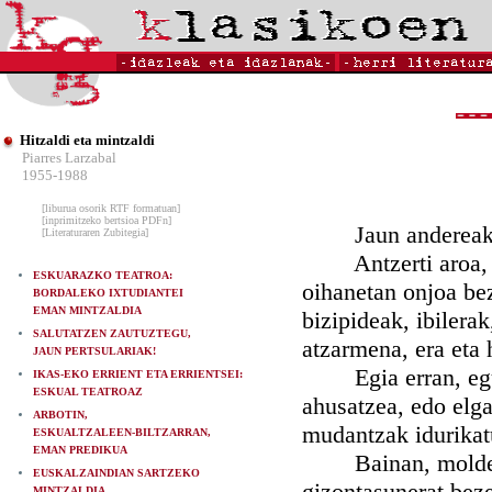
Hitzaldi eta mintzaldi
Piarres Larzabal
1955-1988
[liburua osorik RTF formatuan]
[inprimitzeko bertsioa PDFn]
Jaun andereak
[Literaturaren Zubitegia]
Antzerti aroa, jen
ESKUARAZKO TEATROA:
oihanetan onjoa bez
BORDALEKO IXTUDIANTEI
EMAN MINTZALDIA
bizipideak, ibilera
SALUTATZEN ZAUTUZTEGU,
atzarmena, era eta
JAUN PERTSULARIAK!
Egia erran, egund
IKAS-EKO ERRIENT ETA ERRIENTSEI:
ESKUAL TEATROAZ
ahusatzea, edo elga
ARBOTIN,
mudantzak idurikat
ESKUALTZALEEN-BILTZARRAN,
EMAN PREDIKUA
Bainan, molde hori
EUSKALZAINDIAN SARTZEKO
gizontasunerat beze
MINTZALDIA