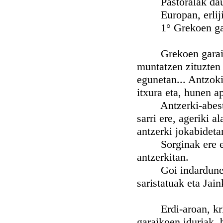
Pastoralak daukan
Europan, erlijione
1° Grekoen garaia
Grekoen garaiko a
muntatzen zituzten
egunetan... Antzok
itxura eta, hunen a
Antzerki-abesti a
sarri ere, ageriki 
antzerki jokabideta
Sorginak ere eta 
antzerkitan.
Goi indardunek da
saristatuak eta Jai
Erdi-aroan, krist
garaikoen iduriak, 