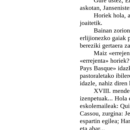
Gure ustez, Elizar
askotan, Jansenist
Horiek hola, apeza
joaitetik.
Bainan zorionez, 
erlijionezko gaiak 
bereziki gertaera z
Maiz «errejentak» 
«errejenta» horiek
Pays Basque» idazk
pastoraletako ibiler
idazle, nahiz diren
XVIII. mendeaz ge
izenpetuak... Hola
eskolemaileak: Quin
Cassou, zurgina: J
espartin egilea; Ha
eta abar...