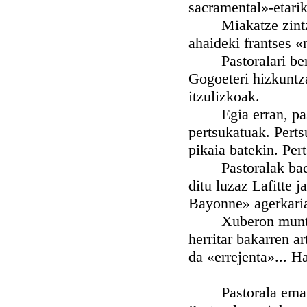
sacramental»-etarik
Miakatze zintzoene
ahaideki frantses «
Pastoralari bere b
Gogoeteri hizkuntza
itzulizkoak.
Egia erran, pastor
pertsukatuak. Perts
pikaia batekin. Pert
Pastoralak badauz
ditu luzaz Lafitte 
Bayonne» agerkaria
Xuberon muntatzen
herritar bakarren ar
da «errejenta»... H
Pastorala eman ai