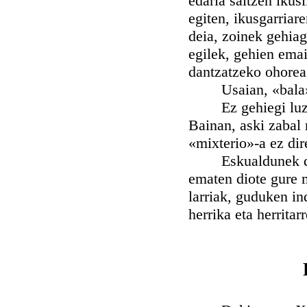
edaria saltzen ikusl
egiten, ikusgarriar
deia, zoinek gehiag
egilek, gehien emai
dantzatzeko ohorea
Usaian, «bala» ba
Ez gehiegi luzatz
Bainan, aski zabal 
«mixterio»-a ez dire
Eskualdunek dauka
ematen diote gure m
larriak, guduken in
herrika eta herrita