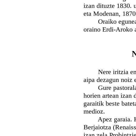
izan dituzte 1830. u
eta Modenan, 1870. 
Oraiko egunean, X
oraino Erdi-Aroko a
Nere iritzia eman
aipa dezagun noiz e
Gure pastoralak di
horien artean izan 
garaitik beste bate
medioz.
Apez garaia. Hola
Berjaiotza (Renais
izan zela Probintzi