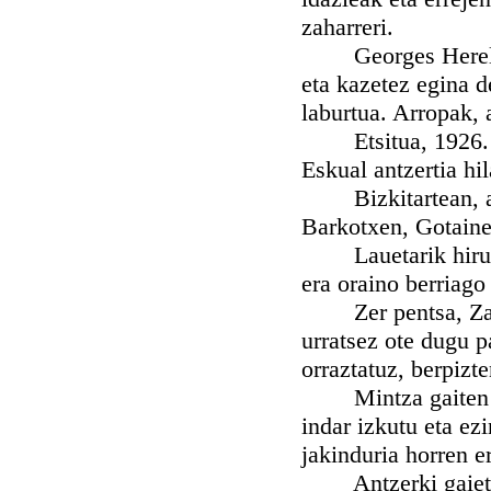
zaharreri.
Georges Herellek 
eta kazetez egina 
laburtua. Arropak, 
Etsitua, 1926. urt
Eskual antzertia hil
Bizkitartean, azke
Barkotxen, Gotaine
Lauetarik hiru, G
era oraino berriago
Zer pentsa, Zahar
urratsez ote dugu p
orraztatuz, berpizt
Mintza gaiten argi
indar izkutu eta ez
jakinduria horren e
Antzerki gaietan z