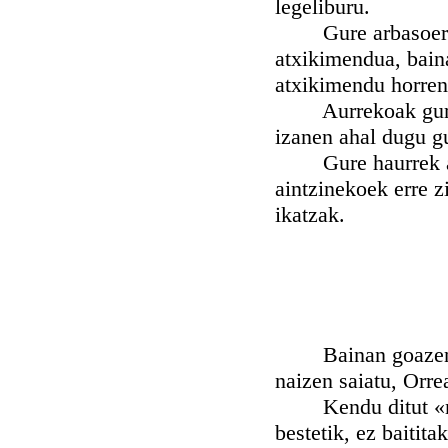
legeliburu.
Gure arbasoeri ha
atxikimendua, bain
atxikimendu horren
Aurrekoak guri eg
izanen ahal dugu gu
Gure haurrek aurki
aintzinekoek erre z
ikatzak.
Bainan goazen suti
naizen saiatu, Orre
Kendu ditut «mustr
bestetik, ez baitit