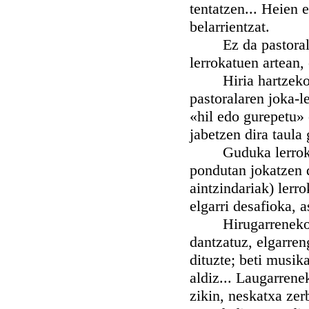
tentatzen... Heien 
belarrientzat.
Ez da pastoralari
lerrokatuen artean, 
Hiria hartzeko eg
pastoralaren joka-l
«hil edo gurepetu» 
jabetzen dira taula
Guduka lerrokatua
pondutan jokatzen d
aintzindariak) lerr
elgarri desafioka, 
Hirugarrenekorik,
dantzatuz, elgarren
dituzte; beti musika
aldiz... Laugarrenek
zikin, neskatxa zer