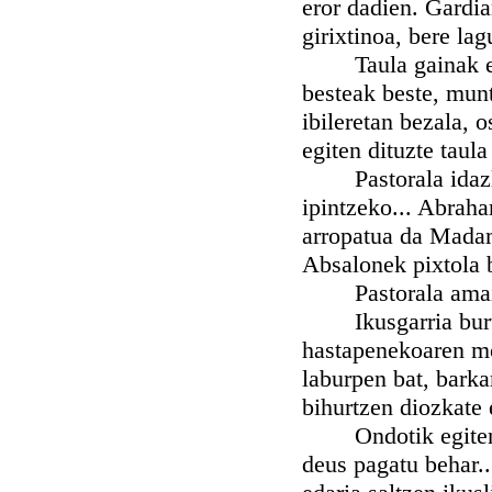
eror dadien. Gardia
girixtinoa, bere la
Taula gainak ez d
besteak beste, munt
ibileretan bezala, o
egiten dituzte taula
Pastorala idazlek
ipintzeko... Abrah
arropatua da Madam
Absalonek pixtola 
Pastorala amaitze
Ikusgarria burura
hastapenekoaren mo
laburpen bat, barka
bihurtzen diozkate e
Ondotik egiten di
deus pagatu behar..