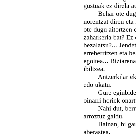
gustuak ez direla a
Behar ote dugu ba
norentzat diren eta
ote dugu aitortzen 
zaharkeria bat? Ez o
bezalatsu?... Jendet
erreberritzen eta b
egoitea... Biziarena
ibiltzea.
Antzerkilariek, ez
edo ukatu.
Gure eginbideari e
oinarri horiek onar
Nahi dut, berria b
arroztuz galdu.
Bainan, bi gauza d
aberastea.