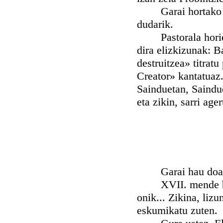
Garai hortako pas
dudarik.
Pastorala horiek 
dira elizkizunak: B
destruitzea» titrat
Creator» kantatuaz.
Sainduetan, Saindu
eta zikin, sarri age
Garai hau doa XVI
XVII. mende buka
onik... Zikina, liz
eskumikatu zuten.