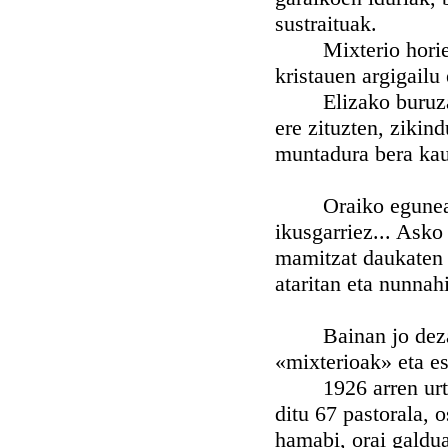
sustraituak.
Mixterio horiek em
kristauen argigailu
Elizako buruzagie
ere zituzten, zikind
muntadura bera kau
Oraiko egunean, a
ikusgarriez... Asko
mamitzat daukaten i
ataritan eta nunnah
Bainan jo dezagun
«mixterioak» eta es
1926 arren urtean
ditu 67 pastorala, 
hamabi, orai galdu