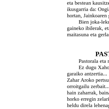
eta bestean kausitz
ikusgarria da: Ong
hortan, Jainkoaren 
Bien joka-lekuak 
gaineko ibilerak, et
maitasuna eta gerla
PAS
Pastorala eta mixt
Ez dugu Xahoren i
garaiko antzertia..
Zahar Aroko pertsu
orroitgailu zerbait.
hain zaharrak, bai
horko erregin zelar
heldu direla lehena