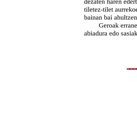
dezaten haren edert
tiletez-tilet aurrek
bainan bai ahultzen
Geroak erranen du
abiadura edo sasiak