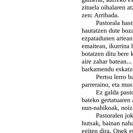
zituela oihalaren at
zen: Arribada.
Pastorala hastean
hautatzen dute boza
ezpatadunen artean 
emaitean, ikurrina 
botatzen ditu bere 
aire zahar batean..
barkamendu eskatze
Pertsu lerro bako
parreraino, eta mus
Ez galda pastorala
bateko gertatuaren 
nun-nahikoak, noiz-
Pastoralen jokalar
hutsak, bainan naha
egiten dira. Onek e