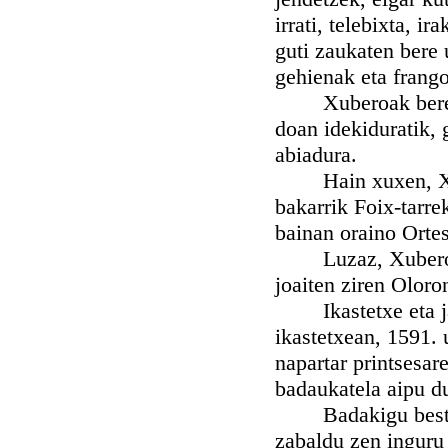
irrati, telebixta, ir
guti zaukaten bere 
gehienak eta frango
Xuberoak bere biz
doan idekiduratik, g
abiadura.
Hain xuxen, XV e
bakarrik Foix-tarre
bainan oraino Orte
Luzaz, Xuberotarr
joaiten ziren Oloro
Ikastetxe eta jaur
ikastetxean, 1591. 
napartar printsesar
badaukatela aipu du
Badakigu bestalde 
zabaldu zen inguru