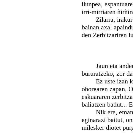
ilunpea, espantuare
irri-mirriaren ñirñi
Zilarra, irakur-er
bainan axal apaindu
den Zerbitzariren l
Jaun eta andereak
bururatzeko, zor da
Ez uste izan kito 
ohorearen zapan, O
eskuararen zerbitz
baliatzen badut... 
Nik ere, emanen or
eginarazi baitut, on
milesker diotet pur