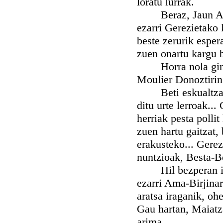
loratu lurrak.
Beraz, Jaun Apezp
ezarri Gerezietako 
beste zerurik esper
zuen onartu kargu b
Horra nola ginen a
Moulier Donoztirin
Beti eskualtzale, 
ditu urte lerroak..
herriak pesta pollit
zuen hartu gaitzat,
erakusteko... Gerez
nuntzioak, Besta-Be
Hil bezperan izan
ezarri Ama-Birjinar
aratsa iraganik, oh
Gau hartan, Maiatza
arima.