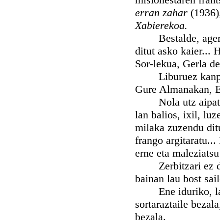
erran zahar
(1936)
Xabierekoa.
Bestalde, agertu
ditut asko kaier...
Sor-lekua, Gerla d
Liburuez kanpo, Z
Gure Almanakan, E
Nola utz aipatu ga
lan balios, ixil, lu
milaka zuzendu ditu
frango argitaratu..
erne eta maleziatsu
Zerbitzari ez da i
bainan lau bost sai
Ene iduriko, lan h
sortaraztaile bezal
bezala.