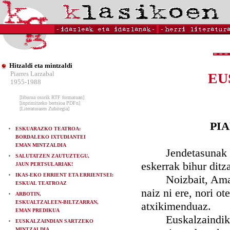
Hitzaldi eta mintzaldi
Piarres Larzabal
EU
1955-1988
[liburua osorik RTF formatuan]
[inprimitzeko bertsioa PDFn]
[Literaturaren Zubitegia]
PI
ESKUARAZKO TEATROA:
BORDALEKO IXTUDIANTEI
EMAN MINTZALDIA
Jendetasunak gald
SALUTATZEN ZAUTUZTEGU,
eskerrak bihur ditz
JAUN PERTSULARIAK!
IKAS-EKO ERRIENT ETA ERRIENTSEI:
Noizbait, Aman e
ESKUAL TEATROAZ
naiz ni ere, nori o
ARBOTIN,
ESKUALTZALEEN-BILTZARRAN,
atxikimenduaz.
EMAN PREDIKUA
Euskalzaindiko la
EUSKALZAINDIAN SARTZEKO
MINTZALDIA