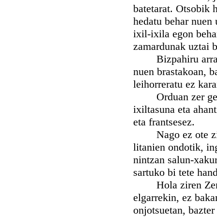
batetarat. Otsobik 
hedatu behar nuen u
ixil-ixila egon beh
zamardunak uztai ba
Bizpahiru arrain b
nuen brastakoan, b
leihorreratu ez kara
Orduan zer gertat
ixiltasuna eta ahan
eta frantsesez.
Nago ez ote zituen
litanien ondotik, i
nintzan salun-xakur
sartuko bi tete hand
Hola ziren Zerbitz
elgarrekin, ez baka
onjotsuetan, bazter