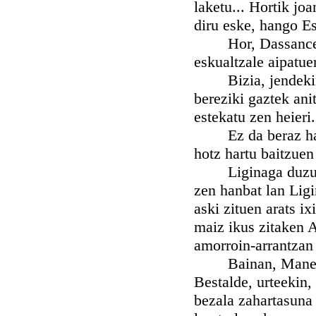
laketu... Hortik jo
diru eske, hango Es
Hor, Dassance jau
eskualtzale aipatue
Bizia, jendekina, 
bereziki gaztek ani
estekatu zen heieri.
Ez da beraz harri
hotz hartu baitzuen
Liginaga duzu Xube
zen hanbat lan Ligi
aski zituen arats i
maiz ikus zitaken A
amorroin-arrantzan 
Bainan, Manex bat
Bestalde, urteekin, 
bezala zahartasuna