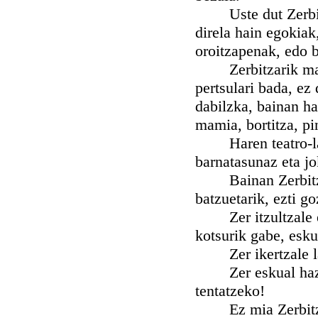
Uste dut Zerbitzar
direla hain egokiak
oroitzapenak, edo b
Zerbitzarik maite 
pertsulari bada, ez
dabilzka, bainan ha
mamia, bortitza, pi
Haren teatro-lan 
barnatasunaz eta jo
Bainan Zerbitzari
batzuetarik, ezti g
Zer itzultzale ern
kotsurik gabe, esk
Zer ikertzale lant
Zer eskual hazi er
tentatzeko!
Ez mia Zerbitzari