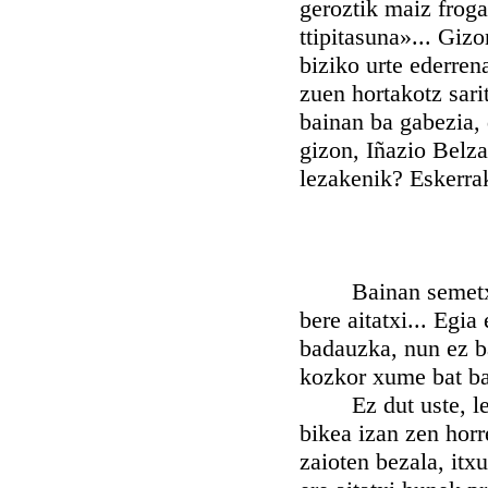
geroztik maiz froga
ttipitasuna»... Giz
biziko urte ederren
zuen hortakotz sari
bainan ba gabezia, 
gizon, Iñazio Belza
lezakenik? Eskerrak
Bainan semetxi ong
bere aitatxi... Egia
badauzka, nun ez ba
kozkor xume bat ba
Ez dut uste, lehen
bikea izan zen horr
zaioten bezala, itx