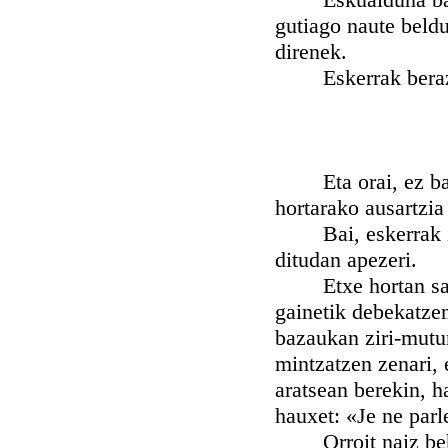
gutiago naute beldu
direnek.
Eskerrak beraz en
Eta orai, ez bada
hortarako ausartzia
Bai, eskerrak zor
ditudan apezeri.
Etxe hortan sartu
gainetik debekatze
bazaukan ziri-mutur
mintzatzen zenari, 
aratsean berekin, h
hauxet: «Je ne parl
Orroit naiz behin