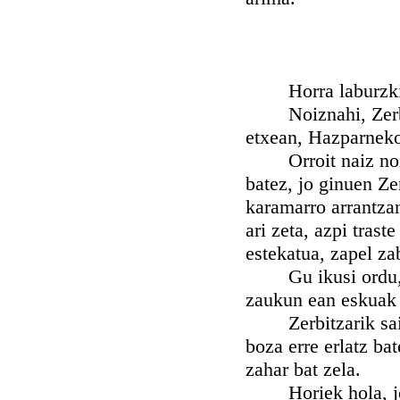
Horra laburzki gi
Noiznahi, Zerbitza
etxean, Hazparneko
Orroit naiz noi,i,
batez, jo ginuen Ze
karamarro arrantzan
ari zeta, azpi trast
estekatua, zapel za
Gu ikusi ordu, an
zaukun ean eskuak h
Zerbitzarik saing
boza erre erlatz bat
zahar bat zela.
Horiek hola, joan