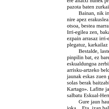
ere aitatxi hunek pr
pazota baten zurkai
Bainan, nik irria 
nire apez erakuslea
otsoa, bestea marra
Irri-egilea zen, bak
ezpain arrasaz irri
plegatuz, karkailaz 
Bestalde, laster o
pinpilin bat, ez bar
eskualdungoa zerbi
arrisku-artzeko bel
jaunak eskas zuen g
solas berak baitzab
Kartago». Lafitte ja
salbatu Eskual-Herr
Gure jaun hau ez b
joka... Eta, izan bal