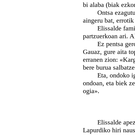
bi alaba (biak ezko
Ontsa ezagutu dut
aingeru bat, errotik
Elissalde familia 
partzuerkoan ari. A
Ez pentsa gero bi 
Gauaz, gure aita t
erranen zion: «Karg
bere burua salbatze
Eta, ondoko igand
ondoan, eta biek z
ogia».
Elissalde apez gaz
Lapurdiko hiri nausi