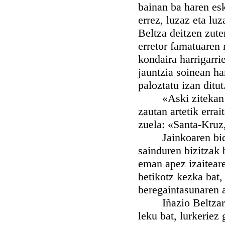
bainan ba haren esk
errez, luzaz eta lu
Beltza deitzen zute
erretor famatuaren
kondaira harrigarri
jauntzia soinean ha
paloztatu izan ditut
«Aski zitekan ber
zautan artetik errai
zuela: «Santa-Kruz,
Jainkoaren bideak 
sainduren bizitzak 
eman apez izaiteare
betikotz kezka bat,
beregaintasunaren 
Iñazio Beltzaren e
leku bat, lurkeriez