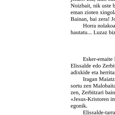
Noizbait, nik uste 
eman zioten xingola
Bainan, bai zera! Jo
Horra nolakoa duda
hautatu... Luzaz biz
Esker-emaite luze
Elissalde edo Zerbi
adixkide eta herrita
Iragan Maiatzean e
sortu zen Malobait
zen, Zerbitzari bai
«Jesus-Kristoren i
egonik.
Elissalde-tarrak z