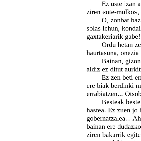
Ez uste izan ahati
ziren «ote-mulko»,
O, zonbat bazkalon
solas lehun, kondai
gaxtakeriarik gabe!
Ordu hetan zen ho
haurtasuna, onezia 
Bainan, gizon batz
aldiz ez ditut aurk
Ez zen beti errex 
ere biak berdinki m
errabiatzen... Otso
Besteak beste, hob
hastea. Ez zuen jo 
gobernatzalea... Ah
bainan ere dudazkoa
ziren bakarrik egite