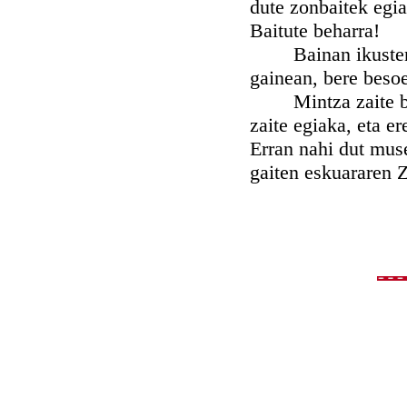
dute zonbaitek egi
Baitute beharra!
Bainan ikusten du
gainean, bere besoe
Mintza zaite beraz
zaite egiaka, eta e
Erran nahi dut muse
gaiten eskuararen Z