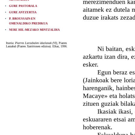
merezimenduen kanta
GURE PASTORALA
aitamek ez dutela m
GURE ANTZERTIA
duzue irakats zezad
P. BROUSSAIN-EN
OMENALDIKO PREDIKUA
NERE HIL-MEZAKO MINTZALDIA
Iturria:
Piarres Larzabalen idazlanak (VI),
Piarres
Larzabal (Piarres Xarrittonen edizioa). Elkar, 1996.
Ni baitan, eskuar
azkartu izan dira, e
esker.
Egun beraz eskerra
(Jainkoak bere lori
harenganik, hainbes
Macaye» eta holats
zituen guziak bilak
Ikasiak ikasi, ora
eskuararen etsai am
hoberenak.
Eskualduna baita,