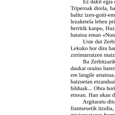
Ez dakit egia edo
Triperoak direla, h
balitz izen-goiti-
lezaketela lehen pr
herritik kanpo, Haz
bataioa eman «Nun
Uste dut Zerbitzar
Lekuko hor dira har
zirrimarratzen maiz
Ba Zerbitzarik ani
daukat oraino haren
ere langile artatsua
batzuetan etzanduak
bilduak... Obra ho
etxean. Han ukan d
Argitaratu ditue
frantsesetik itzulia
misionestaren frant