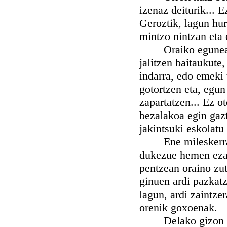
izenaz deiturik...
Geroztik, lagun hu
mintzo nintzan eta 
Oraiko egunean, g
jalitzen baitaukute
indarra, edo emeki 
gotortzen eta, egun
zapartatzen... Ez o
bezalakoa egin gaz
jakintsuki eskolatu
Ene mileskerra zor
dukezue hemen ezag
pentzean oraino zut
ginuen ardi pazkatz
lagun, ardi zaintze
orenik goxoenak.
Delako gizon zaha