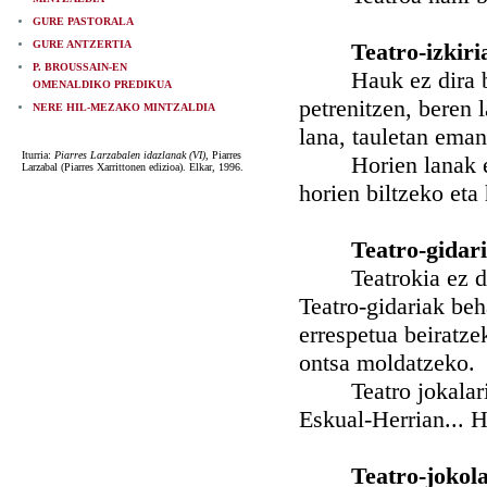
GURE PASTORALA
GURE ANTZERTIA
Teatro-izkiri
P. BROUSSAIN-EN
Hauk ez dira bait
OMENALDIKO PREDIKUA
petrenitzen, beren 
NERE HIL-MEZAKO MINTZALDIA
lana, tauletan eman
Iturria:
Piarres Larzabalen idazlanak (VI),
Piarres
Horien lanak ez di
Larzabal (Piarres Xarrittonen edizioa). Elkar, 1996.
horien biltzeko eta
Teatro-gidari
Teatrokia ez da as
Teatro-gidariak beh
errespetua beiratzek
ontsa moldatzeko.
Teatro jokalarien 
Eskual-Herrian... H
Teatro-jokol