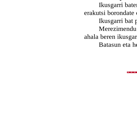
Ikusgarri baten m
erakutsi borondate 
Ikusgarri bat pre
Merezimendu horre
ahala beren ikusgar
Batasun eta herri