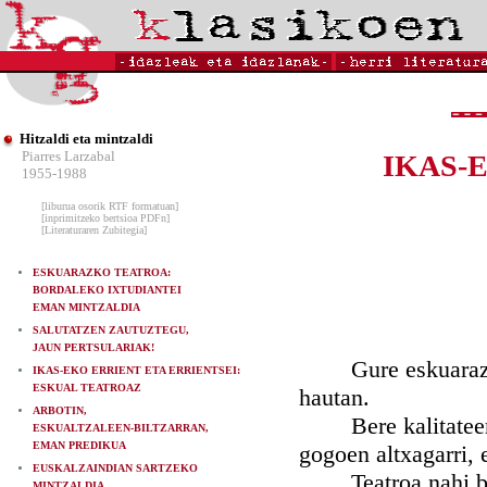
Hitzaldi eta mintzaldi
Piarres Larzabal
IKAS-
1955-1988
[liburua osorik RTF formatuan]
[inprimitzeko bertsioa PDFn]
[Literaturaren Zubitegia]
ESKUARAZKO TEATROA:
BORDALEKO IXTUDIANTEI
EMAN MINTZALDIA
SALUTATZEN ZAUTUZTEGU,
JAUN PERTSULARIAK!
Gure eskuarazko t
IKAS-EKO ERRIENT ETA ERRIENTSEI:
ESKUAL TEATROAZ
hautan.
ARBOTIN,
Bere kalitateeri e
ESKUALTZALEEN-BILTZARRAN,
EMAN PREDIKUA
gogoen altxagarri, e
EUSKALZAINDIAN SARTZEKO
Teatroa nahi bada 
MINTZALDIA