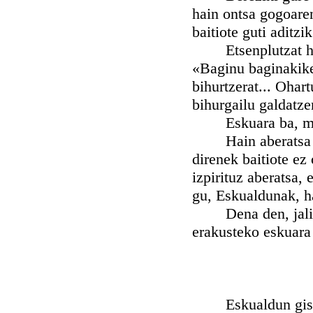
hain ontsa gogoare
baitiote guti aditzi
Etsenplutzat huna 
«Baginu baginakike»
bihurtzerat... Ohart
bihurgailu galdatze
Eskuara ba, mint
Hain aberatsa nun,
direnek baitiote ez
izpirituz aberatsa, 
gu, Eskualdunak, h
Dena den, jali aha
erakusteko eskuara
Eskualdun gisa bag