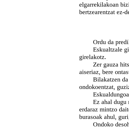
elgarrekilakoan bizi
bertzearentzat ez-d
Ordu da prediku 
Eskualtzale gira,
girelakotz.
Zer gauza hitsa et
aiseriaz, bere ontas
Bilakatzen da est
ondokoentzat, guziz
Eskualdungoa da E
Ez ahal dugu nahi
erdaraz mintzo dai
burasoak ahul, guri
Ondoko desohoreri