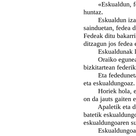
«Eskualdun, feded
huntaz.
Eskualdun izan di
sainduetan, fedea d
Fedeak ditu bakarri
ditzagun jos fedea e
Eskualdunak luzaz
Oraiko egunean e
bizkitartean federi
Eta fededunetan b
eta eskualdungoaz.
Horiek hola, eta 
on da jauts gaiten 
Apaletik eta dena
batetik eskualdungo
eskualdungoaren su
Eskualdungoak fed