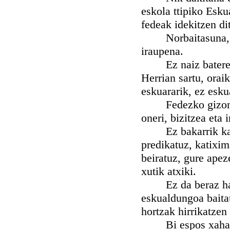
eskola ttipiko Esku
fedeak idekitzen d
Norbaitasuna, gor
iraupena.
Ez naiz batere oih
Herrian sartu, orai
eskuararik, ez esku
Fedezko gizonek d
oneri, bizitzea eta 
Ez bakarrik kasuk
predikatuz, katixim
beiratuz, gure ape
xutik atxiki.
Ez da beraz harri
eskualdungoa baitau
hortzak hirrikatzen 
Bi espos xahar be