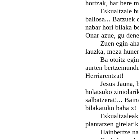
hortzak, har bere m
Eskualtzale buruz
baliosa... Batzuek 
nabar hori bilaka be
Onar-azue, gu dene
Zuen egin-ahal xo
lauzka, meza hunen
Ba otoitz eginen 
aurten bertzemundu
Herriarentzat!
Jesus Jauna, behin
holatsuko ziniolari
salbatzerat!... Bai
bilakatuko bahaiz!
Eskualtzaleak, zu 
plantatzen girelarik.
Hainbertze nahi g