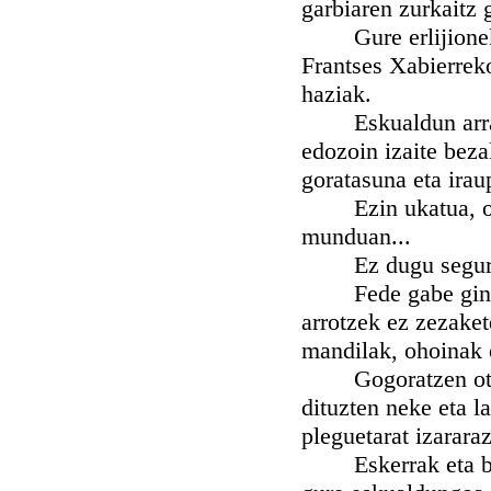
garbiaren zurkaitz 
Gure erlijioneko 
Frantses Xabierreko
haziak.
Eskualdun arraza,
edozoin izaite beza
goratasuna eta irau
Ezin ukatua, orai
munduan...
Ez dugu segur be
Fede gabe ginelar
arrotzek ez zezaket
mandilak, ohoinak 
Gogoratzen ote za
dituzten neke eta l
pleguetarat izarara
Eskerrak eta biet