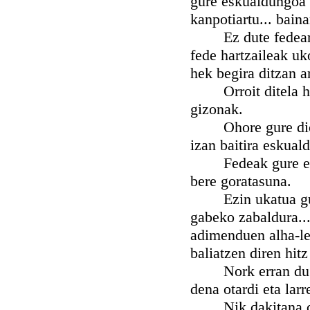
gure eskualdungoa e
kanpotiartu... bain
Ez dute fedearen 
fede hartzaileak uk
hek begira ditzan a
Orroit ditela hort
gizonak.
Ohore gure diosesa
izan baitira eskual
Fedeak gure eskua
bere goratasuna.
Ezin ukatua gure 
gabeko zabaldura...
adimenduen alha-le
baliatzen diren hit
Nork erran du Esk
dena otardi eta larr
Nik dakitana da, h