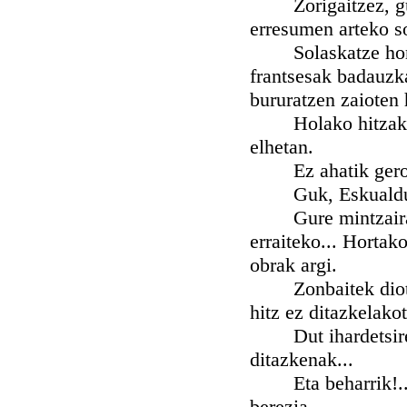
Zorigaitzez, gure
erresumen arteko so
Solaskatze horiek 
frantsesak badauzka
bururatzen zaioten
Holako hitzak bali
elhetan.
Ez ahatik gero..
Guk, Eskualdunek 
Gure mintzairak e
erraiteko... Hortako
obrak argi.
Zonbaitek diotena
hitz ez ditazkelakot
Dut ihardetsiren, 
ditazkenak...
Eta beharrik!... 
berezia.