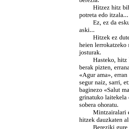
Hitzez hitz bihur 
potreta edo itzala..
Ez, ez da eskuara
aski...
Hitzek ez dute, ed
heien lerrokatzeko
josturak.
Hasteko, hitz ber
berak pizten, erran
«Agur ama», erran b
segur naiz, sarri, 
baginezo «Salut ma
grinatuko laitekela
sobera ohoratu.
Mintzairalari dire
hitzek dauzkaten al
Bereziki gure adi