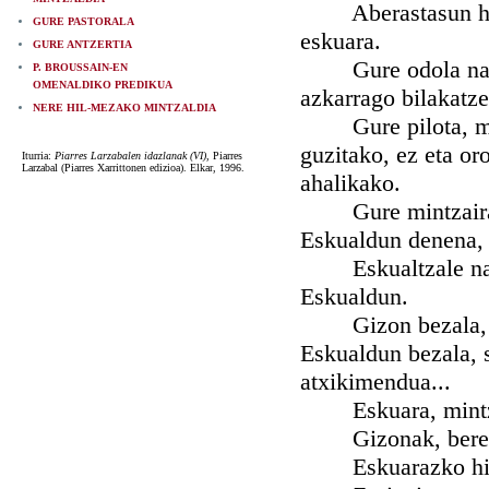
Aberastasun horie
GURE PASTORALA
eskuara.
GURE ANTZERTIA
Gure odola nahast
P. BROUSSAIN-EN
OMENALDIKO PREDIKUA
azkarrago bilakatze
NERE HIL-MEZAKO MINTZALDIA
Gure pilota, musa
guzitako, ez eta o
Iturria:
Piarres Larzabalen idazlanak (VI),
Piarres
Larzabal (Piarres Xarrittonen edizioa). Elkar, 1996.
ahalikako.
Gure mintzaira da
Eskualdun denena, 
Eskualtzale naiz,
Eskualdun.
Gizon bezala, bai
Eskualdun bezala, s
atxikimendua...
Eskuara, mintzai
Gizonak, bere ad
Eskuarazko hitzak