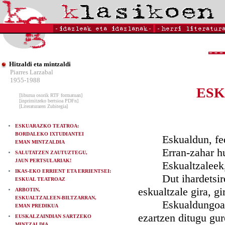
Hitzaldi eta mintzaldi
Piarres Larzabal
1955-1988
ESK
[liburua osorik RTF formatuan]
[inprimitzeko bertsioa PDFn]
[Literaturaren Zubitegia]
ESKUARAZKO TEATROA:
BORDALEKO IXTUDIANTEI
Eskualdun, fed
EMAN MINTZALDIA
Erran-zahar hunt
SALUTATZEN ZAUTUZTEGU,
JAUN PERTSULARIAK!
Eskualtzaleek, ze
IKAS-EKO ERRIENT ETA ERRIENTSEI:
Dut ihardetsiren: 
ESKUAL TEATROAZ
eskualtzale gira, g
ARBOTIN,
ESKUALTZALEEN-BILTZARRAN,
Eskualdungoa! Hit
EMAN PREDIKUA
ezartzen ditugu gur
EUSKALZAINDIAN SARTZEKO
MINTZALDIA