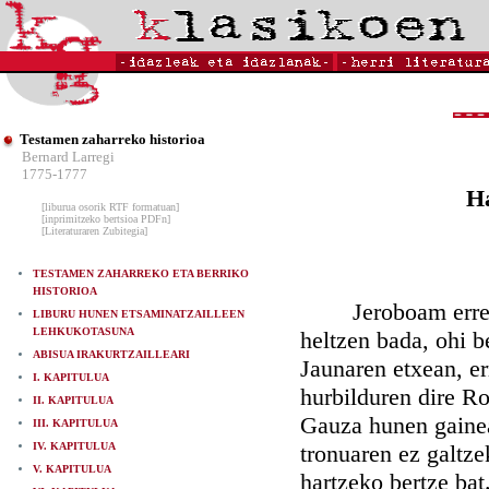
Testamen zaharreko historioa
Bernard Larregi
1775-1777
Ha
[liburua osorik RTF formatuan]
[inprimitzeko bertsioa PDFn]
[Literaturaren Zubitegia]
TESTAMEN ZAHARREKO ETA BERRIKO
HISTORIOA
Jeroboam erregetu
LIBURU HUNEN ETSAMINATZAILLEEN
LEHKUKOTASUNA
heltzen bada, ohi b
ABISUA IRAKURTZAILLEARI
Jaunaren etxean, er
I. KAPITULUA
hurbilduren dire R
II. KAPITULUA
Gauza hunen gainea
III. KAPITULUA
IV. KAPITULUA
tronuaren ez galtze
V. KAPITULUA
hartzeko bertze bat