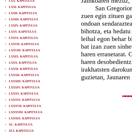
Jainkoaren mezuz, e
LXX. KAPITULUA
San Gregorioren a
LXXI. KAPITULUA
LXXII. KAPITULUA
zuen egin zituen ga
LXXIII. KAPITULUA
ondoan sendarazteaz
LXXIV. KAPITULUA
bihotza, eta hedatu
LXXV. KAPITULUA
leihal egon behar 
LXXVI. KAPITULUA
LXXVII. KAPITULUA
bat izan zuen sinhe
LXXVIII. KAPITULUA
haren erranetarat. G
LXXIX. KAPITULUA
haren desobedientz
LXXX. KAPITULUA
irakhatsten darokun
LXXXI. KAPITULUA
LXXXII. KAPITULUA
guzietan, Jaunaren 
LXXXIII. KAPITULUA
LXXXIV. KAPITULUA
LXXXV. KAPITULUA
LXXXVI. KAPITULUA
LXXXVII. KAPITULUA
LXXXVIII. KAPITULUA
LXXXIX. KAPITULUA
XC. KAPITULUA
XCI. KAPITULUA