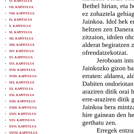
VI. KAPITULUA
Bethel hirian, eta 
VII. KAPITULUA
ez zohaztela gehiag
VIII. KAPITULUA
Jainkoa. Idol hek e
IX. KAPITULUA
X. KAPITULUA
heltzen zen Danera
XI. KAPITULUA
zitzaion, idolen o
XII. KAPITULUA
alderat begiratzen 
XIII. KAPITULUA
ofrendatzekotzat.
XIV. KAPITULUA
XV. KAPITULUA
Jeroboam intsentsu
XVI. KAPITULUA
Jainkozko gizon bat
XVII. KAPITULUA
erraten: aldarea, a
XVIII. KAPITULUA
Dabiten ondoriotan 
XIX. KAPITULUA
XX. KAPITULUA
araziren ditik orai 
XXI. KAPITULUA
erre-araziren ditik
XXII. KAPITULUA
Jainkoa bera mintza
XXIII. KAPITULUA
hire gainean den he
XXIV. KAPITULUA
XXV. KAPITULUA
gerthatu zen.
XXVI. KAPITULUA
Erregek entzun zi
XXVII. KAPITULUA