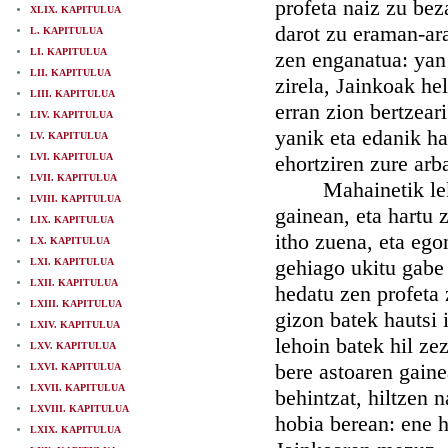
profeta naiz zu bez
XLIX. KAPITULUA
darot zu eraman-ar
L. KAPITULUA
LI. KAPITULUA
zen enganatua: yan
LII. KAPITULUA
zirela, Jainkoak he
LIII. KAPITULUA
erran zion bertzear
LIV. KAPITULUA
yanik eta edanik ha
LV. KAPITULUA
LVI. KAPITULUA
ehortziren zure arb
LVII. KAPITULUA
Mahainetik lekhor
LVIII. KAPITULUA
gainean, eta hartu 
LIX. KAPITULUA
itho zuena, eta ego
LX. KAPITULUA
gehiago ukitu gabe 
LXI. KAPITULUA
LXII. KAPITULUA
hedatu zen profeta 
LXIII. KAPITULUA
gizon batek hautsi 
LXIV. KAPITULUA
lehoin batek hil ze
LXV. KAPITULUA
bere astoaren gaine
LXVI. KAPITULUA
LXVII. KAPITULUA
behintzat, hiltzen
LXVIII. KAPITULUA
hobia berean: ene h
LXIX. KAPITULUA