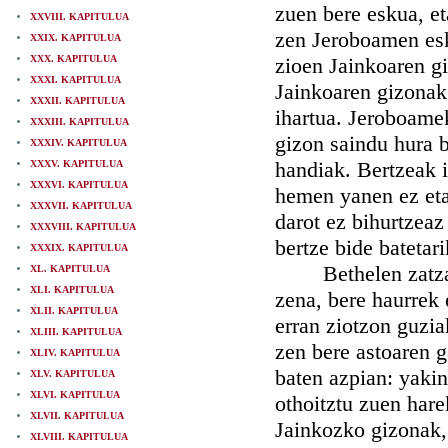
zuen bere eskua, et
XXVIII. KAPITULUA
zen Jeroboamen esk
XXIX. KAPITULUA
XXX. KAPITULUA
zioen Jainkoaren gi
XXXI. KAPITULUA
Jainkoaren gizonak 
XXXII. KAPITULUA
ihartua. Jeroboamek
XXXIII. KAPITULUA
gizon saindu hura b
XXXIV. KAPITULUA
handiak. Bertzeak i
XXXV. KAPITULUA
XXXVI. KAPITULUA
hemen yanen ez eta
XXXVII. KAPITULUA
darot ez bihurtzeaz
XXXVIII. KAPITULUA
bertze bide batetari
XXXIX. KAPITULUA
Bethelen zatzan p
XL. KAPITULUA
XLI. KAPITULUA
zena, bere haurrek 
XLII. KAPITULUA
erran ziotzon guzia
XLIII. KAPITULUA
zen bere astoaren 
XLIV. KAPITULUA
baten azpian: yaki
XLV. KAPITULUA
XLVI. KAPITULUA
othoitztu zuen hare
XLVII. KAPITULUA
Jainkozko gizonak, 
XLVIII. KAPITULUA