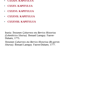
CXXXIV. KAPITULUA
CXXXV. KAPITULUA
CXXXVI. KAPITULUA
CXXXVII. KAPITULUA
CXXXVIII. KAPITULUA
Iturria:
Testamen Çaharreco eta Berrico Historioa
(Lehenbicico liburua).
Bernard Larreguy. Fauver-
Duharte, 1775.
Testamen Çaharreco eta Berrico Historioa (Bi-garren
liburua).
Bernard Larreguy. Fauver-Duharte, 1777.