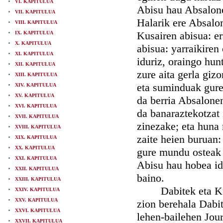
VI. KAPITULUA
Abisu hau Absalone
VII. KAPITULUA
Halarik ere Absalon
VIII. KAPITULUA
Kusairen abisua: er
IX. KAPITULUA
X. KAPITULUA
abisua: yarraikiren
XI. KAPITULUA
iduriz, oraingo hun
XII. KAPITULUA
zure aita gerla giz
XIII. KAPITULUA
eta suminduak gure 
XIV. KAPITULUA
XV. KAPITULUA
da berria Absalonen
XVI. KAPITULUA
da banaraztekotzat 
XVII. KAPITULUA
zinezake; eta huna 
XVIII. KAPITULUA
zaite heien buruan
XIX. KAPITULUA
XX. KAPITULUA
gure mundu osteak e
XXI. KAPITULUA
Abisu hau hobea idu
XXII. KAPITULUA
baino.
XXIII. KAPITULUA
Dabitek eta Kusai
XXIV. KAPITULUA
XXV. KAPITULUA
zion berehala Dabit
XXVI. KAPITULUA
lehen-bailehen Jour
XXVII. KAPITULUA