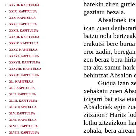
harekin ziren guzi
XXVIII. KAPITULUA
gaztiatu bezala.
XXIX. KAPITULUA
XXX. KAPITULUA
Absalonek iragan 
XXXI. KAPITULUA
izan zuen denborar
XXXII. KAPITULUA
batzu nola bertzea
XXXIII. KAPITULUA
erakutsi bere burua
XXXIV. KAPITULUA
eror zadin, beregain
XXXV. KAPITULUA
XXXVI. KAPITULUA
zen beraz bera hiri
XXXVII. KAPITULUA
eta aita samur hark
XXXVIII. KAPITULUA
behintzat Absalon 
XXXIX. KAPITULUA
Gudua izan zen e
XL. KAPITULUA
XLI. KAPITULUA
xehakatu zuen Absa
XLII. KAPITULUA
izigarri bat etsaiet
XLIII. KAPITULUA
Absalonek egin zuen
XLIV. KAPITULUA
zitzaion? Haritz lod
XLV. KAPITULUA
XLVI. KAPITULUA
lothu zitzaizkon ha
XLVII. KAPITULUA
zohala, bera airean
XLVIII. KAPITULUA