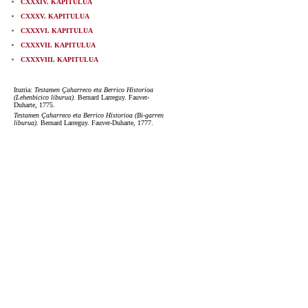
CXXXIV. KAPITULUA
CXXXV. KAPITULUA
CXXXVI. KAPITULUA
CXXXVII. KAPITULUA
CXXXVIII. KAPITULUA
Iturria:
Testamen Çaharreco eta Berrico Historioa
(Lehenbicico liburua).
Bernard Larreguy. Fauver-
Duharte, 1775.
Testamen Çaharreco eta Berrico Historioa (Bi-garren
liburua).
Bernard Larreguy. Fauver-Duharte, 1777.