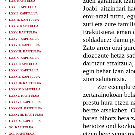
zuen garaituak izan 
LXX. KAPITULUA
Joabi: aitzindari h
LXXI. KAPITULUA
LXXII. KAPITULUA
eror-arazi tutzu, e
LXXIII. KAPITULUA
zuri eta zure famil
LXXIV. KAPITULUA
Erakutsterat eman d
LXXV. KAPITULUA
soldaduez: damu gut
LXXVI. KAPITULUA
LXXVII. KAPITULUA
Zato arren orai gur
LXXVIII. KAPITULUA
diozozute hetaz sat
LXXIX. KAPITULUA
darotzut etzaitzula
LXXX. KAPITULUA
egin behar izan zio
LXXXI. KAPITULUA
LXXXII. KAPITULUA
zion salutantzia.
LXXXIII. KAPITULUA
Zer etsenplu eder
LXXXIV. KAPITULUA
zertarainokoan beh
LXXXV. KAPITULUA
prestu hura etzen n
LXXXVI. KAPITULUA
bertze atsekabez. 
LXXXVII. KAPITULUA
LXXXVIII. KAPITULUA
haren bihotz bera 
LXXXIX. KAPITULUA
heriotze ondikozko
XC. KAPITULUA
etzen bere seme mai
XCI. KAPITULUA