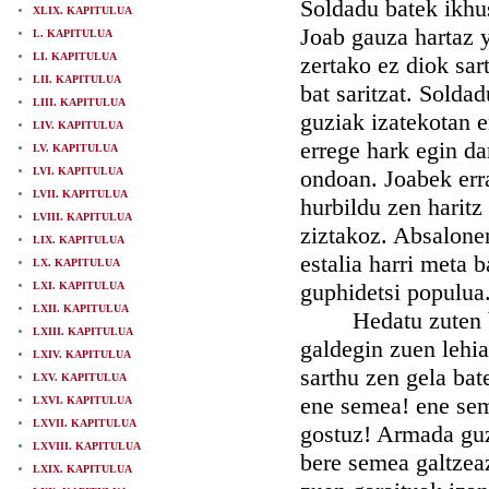
Soldadu batek ikhus
XLIX. KAPITULUA
Joab gauza hartaz y
L. KAPITULUA
LI. KAPITULUA
zertako ez diok sar
LII. KAPITULUA
bat saritzat. Solda
LIII. KAPITULUA
guziak izatekotan e
LIV. KAPITULUA
errege hark egin d
LV. KAPITULUA
LVI. KAPITULUA
ondoan. Joabek erra
LVII. KAPITULUA
hurbildu zen haritz 
LVIII. KAPITULUA
ziztakoz. Absalonen
LIX. KAPITULUA
estalia harri meta 
LX. KAPITULUA
guphidetsi populua
LXI. KAPITULUA
LXII. KAPITULUA
Hedatu zuten bere
LXIII. KAPITULUA
galdegin zuen lehia
LXIV. KAPITULUA
sarthu zen gela bat
LXV. KAPITULUA
ene semea! ene sem
LXVI. KAPITULUA
LXVII. KAPITULUA
gostuz! Armada guz
LXVIII. KAPITULUA
bere semea galtzeaz
LXIX. KAPITULUA