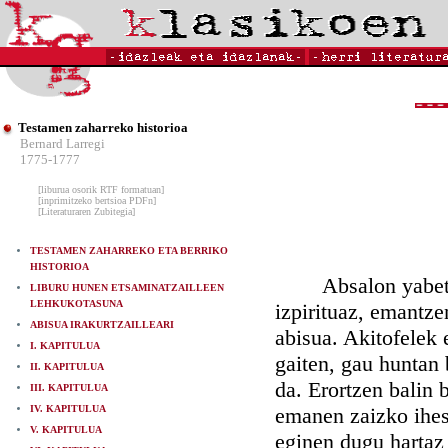
Testamen zaharreko historioa
Bernard Larregi
1775-1777
[liburua osorik RTF formatuan]
[inprimitzeko bertsioa PDFn]
[Literaturaren Zubitegia]
TESTAMEN ZAHARREKO ETA BERRIKO
HISTORIOA
Absalon yabetu ze
LIBURU HUNEN ETSAMINATZAILLEEN
LEHKUKOTASUNA
izpirituaz, emantze
ABISUA IRAKURTZAILLEARI
abisua. Akitofelek 
I. KAPITULUA
gaiten, gau huntan
II. KAPITULUA
da. Erortzen balin 
III. KAPITULUA
IV. KAPITULUA
emanen zaizko ihesa
V. KAPITULUA
eginen dugu hartaz 