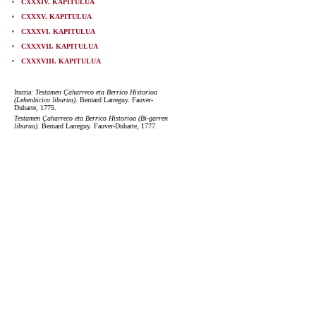
CXXXIV. KAPITULUA
CXXXV. KAPITULUA
CXXXVI. KAPITULUA
CXXXVII. KAPITULUA
CXXXVIII. KAPITULUA
Iturria:
Testamen Çaharreco eta Berrico Historioa
(Lehenbicico liburua).
Bernard Larreguy. Fauver-
Duharte, 1775.
Testamen Çaharreco eta Berrico Historioa (Bi-garren
liburua).
Bernard Larreguy. Fauver-Duharte, 1777.