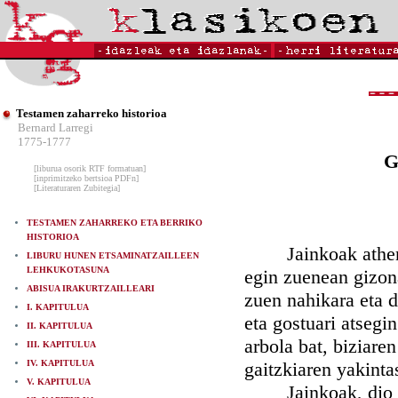
Testamen zaharreko historioa
Bernard Larregi
1775-1777
G
[liburua osorik RTF formatuan]
[inprimitzeko bertsioa PDFn]
[Literaturaren Zubitegia]
TESTAMEN ZAHARREKO ETA BERRIKO
HISTORIOA
Jainkoak athera zi
LIBURU HUNEN ETSAMINATZAILLEEN
LEHKUKOTASUNA
egin zuenean gizona
ABISUA IRAKURTZAILLEARI
zuen nahikara eta d
I. KAPITULUA
eta gostuari atsegi
II. KAPITULUA
arbola bat, biziaren
III. KAPITULUA
IV. KAPITULUA
gaitzkiaren yakinta
V. KAPITULUA
Jainkoak, dio isk