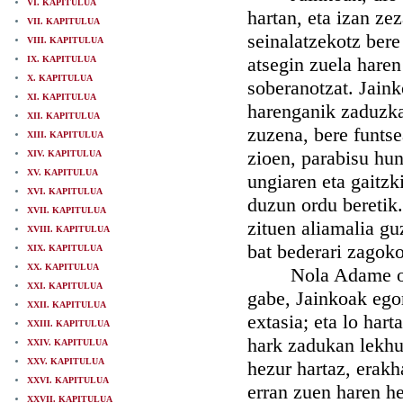
VI. KAPITULUA
hartan, eta izan ze
VII. KAPITULUA
seinalatzekotz bere 
VIII. KAPITULUA
atsegin zuela haren
IX. KAPITULUA
X. KAPITULUA
soberanotzat. Jaink
XI. KAPITULUA
harenganik zaduzka
XII. KAPITULUA
zuzena, bere funtse
XIII. KAPITULUA
zioen, parabisu hun
XIV. KAPITULUA
XV. KAPITULUA
ungiaren eta gaitzk
XVI. KAPITULUA
duzun ordu beretik
XVII. KAPITULUA
zituen aliamalia gu
XVIII. KAPITULUA
bat bederari zagok
XIX. KAPITULUA
XX. KAPITULUA
Nola Adame oraino
XXI. KAPITULUA
gabe, Jainkoak egor
XXII. KAPITULUA
extasia; eta lo hart
XXIII. KAPITULUA
hark zadukan lekhu
XXIV. KAPITULUA
XXV. KAPITULUA
hezur hartaz, erak
XXVI. KAPITULUA
erran zuen haren he
XXVII. KAPITULUA