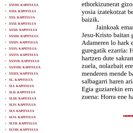
ethorkizunerat gizo
XXVIII. KAPITULUA
yosia izatekotzat b
XXIX. KAPITULUA
XXX. KAPITULUA
baizik.
XXXI. KAPITULUA
Jainkoak eman du 
XXXII. KAPITULUA
Jesu-Kristo baitan 
XXXIII. KAPITULUA
Adameren lo hark e
XXXIV. KAPITULUA
guregatik ezarria: 
XXXV. KAPITULUA
XXXVI. KAPITULUA
hartzen dute sakram
XXXVII. KAPITULUA
zuela, nolazbait ere
XXXVIII. KAPITULUA
menderen mende bat
XXXIX. KAPITULUA
salbagarri haren ar
XL. KAPITULUA
XLI. KAPITULUA
Egia guziarekin er
XLII. KAPITULUA
zuena: Horra ene ha
XLIII. KAPITULUA
XLIV. KAPITULUA
XLV. KAPITULUA
XLVI. KAPITULUA
XLVII. KAPITULUA
XLVIII. KAPITULUA