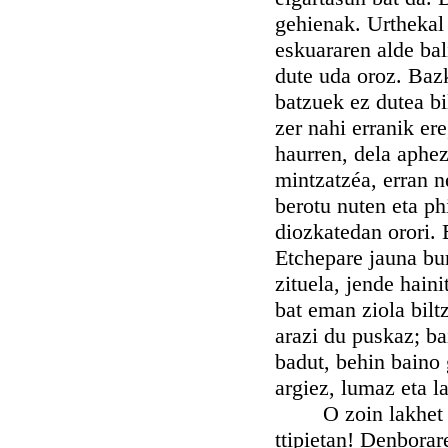
gehienak. Urthekal
eskuararen alde bali
dute uda oroz. Bazk
batzuek ez dutea bi
zer nahi erranik er
haurren, dela aphez
mintzatzéa, erran n
berotu nuten eta ph
diozkatedan orori. 
Etchepare jauna bur
zituela, jende haini
bat eman ziola bilt
arazi du puskaz; ba
badut, behin baino 
argiez, lumaz eta l
O zoin lakhet zue
ttipietan! Denborare