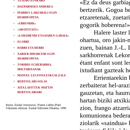
«Ez da deus garbia
TEATRO EUSKARO
HAZPARNEKO ANDEREA
bertzerik. Gogoa b
PIARRES LARZABALI EGIN
etzaretenak, zueta
IHARDESPENA
gogorik hoberena!»
«URRUNDIK»
«ARANTZAZU»
Halere laster lake
«LORAMENDI ETA HAREN GARAIA»
ohartua, oro jakin-
ELORRI
zuen, bainan J.-L. 
HARRI ETA HERRI
sarkhorrenak Lekor
XABIER DIHARCERI EGIN
IHARDESPENA
étant enfant sont l
TORIBIO ECHEBARRIA.
ixtudiant gazteak h
IBILTARIXANAK
MANUEL LECUONA ESKUALZALE
Errientarekin bate
BERTSULARI-SOLAS
zerbaiterat hel-ara
AITA LAFITTEK MATTIN
gauzetan, eta haurr
BERTSULARIARI
hartan biziki atxik
Iturria:
Euskal literaturaz
, Piarres Lafitte (Patri
zion, frango atzarr
Urkizuren edizioa). Euskal Editoreen Elkartea, 1990
komunionea bederatz
ziolarik «saindua» 