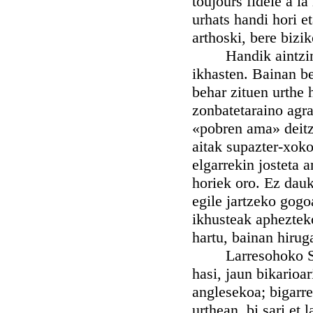
toujours fidèle à l
urhats handi hori e
arthoski, bere biz
Handik aintzina b
ikhasten. Bainan be
behar zituen urthe 
zonbatetaraino agra
«pobren ama» deitze
aitak supazter-xok
elgarrekin josteta 
horiek oro. Ez dauk
egile jartzeko gogo
ikhusteak apheztek
hartu, bainan hirug
Larresohoko Semen
hasi, jaun bikarioa
anglesekoa; bigarre
urthean, bi sari et 