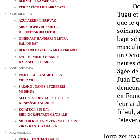
BERNAT ETXAPAREKOA
Don Joa
ZER DAKIGU LEIZARRAGAZ?
Tugu et
XVII. MENDEA
que le q
AXULARREN LIBURUAZ
ARNAUD D'OYHENARTEN
soixante
HERIOTZAK 300 URTHE
baptisé 
OIHENART HANDIAREN LETRA
BALIOS BAT
masculin
BERNARD GAZTELUZAR OLERKARIA
un Octob
XVII. MENDEKO IOANNES
heures d
HARANEDER FRAIDEA
XVIII. MENDEA
âgée de 
PIERRE-GUILLAUME DE LA
Juan Da
VIEUXVILLE
demeura
SARAKO JOANES ETXEBERRI
MEDIKUA
en Franc
ALFONSA RODRIGUEZ JESUSEN
leur ai 
KONPAÑAKO AITAREN
EGIATEGI: EUSKAL
filleul,
BIBLIOGRAFIAREN OSATZALE
l'élever
NORI BURUZ EGIN ZEN «MAITIA NUN
ZIRA» KANTU XAHARRA?
XIX. MENDEA
Horra zer irakur d
PIERRE TOPET-ETXAHUN