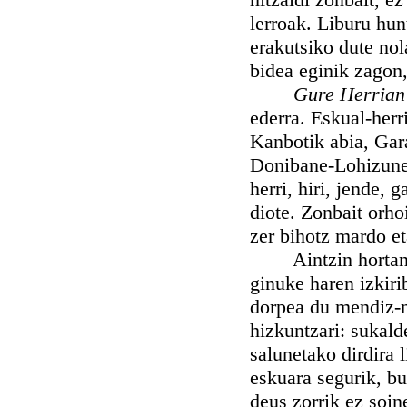
lerroak. Liburu hun
erakutsiko dute nol
bidea eginik zagon
Gure Herrian
ederra. Eskual-herr
Kanbotik abia, Gara
Donibane-Lohizunen
herri, hiri, jende,
diote. Zonbait orho
zer bihotz mardo et
Aintzin hortan ha
ginuke haren izkiri
dorpea du mendiz-m
hizkuntzari: sukald
salunetako dirdira 
eskuara segurik, bu
deus zorrik ez soin