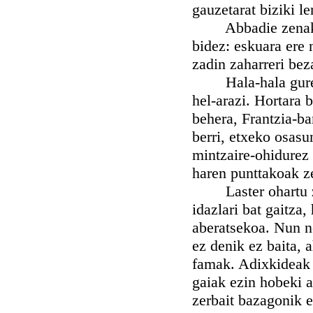
gauzetarat biziki le
Abbadie zenak ez 
bidez: eskuara ere 
zadin zaharreri bez
Hala-hala gure mi
hel-arazi. Hortara
behera, Frantzia-ba
berri, etxeko osasu
mintzaire-ohidurez 
haren punttakoak z
Laster ohartu zire
idazlari bat gaitza
aberatsekoa. Nun no
ez denik ez baita,
famak. Adixkideak a
gaiak ezin hobeki a
zerbait bazagonik eg