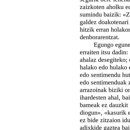
zaizkoten aholku ed
sumindu baizik: «Ze
galdez doakotenar
hitzik erran holako
denborarentzat.
Egungo egunean du
erraiten itsu dadin
ahalaz desegiteko; 
halako edo hulako e
edo sentimendu huts
edo sentimenduak ze
arrazoinak biziki o
ihardesten ahal, ba
bameak ez dauzkit 
diogun», «kasurik 
ez bide zitzaion id
adixkide gaztea bai