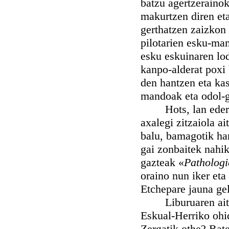
batzu agertzerainok
makurtzen diren eta
gerthatzen zaizkon 
pilotarien esku-mam
esku eskuinaren lod
kanpo-alderat poxi 
den hantzen eta kas
mandoak eta odol-g
Hots, lan ederra 
axalegi zitzaiola a
balu, bamagotik har
gai zonbaitek nahik
gazteak «
Pathologi
oraino nun iker eta
Etchepare jauna ge
Liburuaren aitzin
Eskual-Herriko ohid
Zergatik othe? Bate