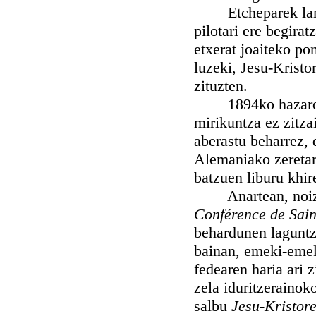
Etcheparek lanean
pilotari ere begira
etxerat joaiteko p
luzeki, Jesu-Kristo
zituzten.
1894ko hazaroan B
mirikuntza ez zitza
aberastu beharrez, 
Alemaniako zeretar
batzuen liburu khir
Anartean, noizetik
Conférence de Sain
behardunen laguntzer
bainan, emeki-emek
fedearen haria ari
zela iduritzerainok
salbu
Jesu-Kristor