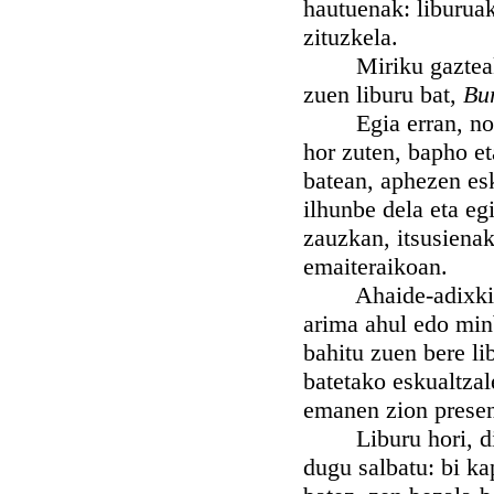
hautuenak: liburua
zituzkela.
Miriku gazteak si
zuen liburu bat,
Bu
Egia erran, nor ha
hor zuten, bapho et
batean, aphezen esk
ilhunbe dela eta eg
zauzkan, itsusienak
emaiteraikoan.
Ahaide-adixkidek, 
arima ahul edo min
bahitu zuen bere li
batetako eskualtzal
emanen zion presen
Liburu hori, dita
dugu salbatu: bi ka