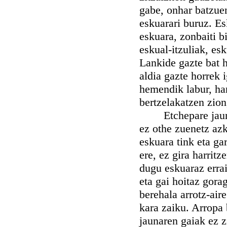
gabe, onhar batzuen
eskuarari buruz. Es
eskuara, zonbaiti b
eskual-itzuliak, esk
Lankide gazte bat h
aldia gazte horrek 
hemendik labur, han
bertzelakatzen zion
Etchepare jauna la
ez othe zuenetz az
eskuara tink eta gar
ere, ez gira harrit
dugu eskuaraz errai
eta gai hoitaz gora
berehala arrotz-air
kara zaiku. Arropa 
jaunaren gaiak ez z