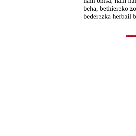
hain ontsa, hain ha
beha, bethiereko z
bederezka herbail 