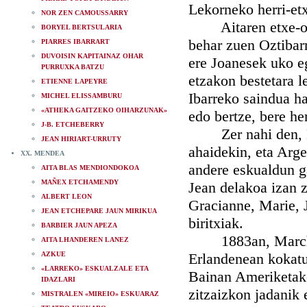
Lekorneko herri-et
NOR ZEN CAMOUSSARRY
Aitaren etxe-ondo
BORYEL BERTSULARIA
behar zuen Oztibarr
PIARRES IBARRART
DUVOISIN KAPITAINAZ OHAR
ere Joanesek uko e
PURRUXKA BATZU
etzakon bestetara l
ETIENNE LAPEYRE
Ibarreko saindua ha
MICHEL ELISSAMBURU
«ATHEKA GAITZEKO OIHARZUNAK»
edo bertze, bere her
J-B. ETCHEBERRY
Zer nahi den, Etc
JEAN HIRIART-URRUTY
ahaidekin, eta Arg
XX. MENDEA
andere eskualdun g
AITA BLAS MENDIONDOKOA
MAÑEX ETCHAMENDY
Jean delakoa izan z
ALBERT LEON
Gracianne, Marie, J
JEAN ETCHEPARE JAUN MIRIKUA
biritxiak.
BARBIER JAUN APEZA
1883an, Marchiqui
AITA LHANDEREN LANEZ
AZKUE
Erlandenean kokatu
«LARREKO» ESKUALZALE ETA
Bainan Ameriketako
IDAZLARI
zitzaizkon jadanik 
MISTRALEN «MIREIO» ESKUARAZ