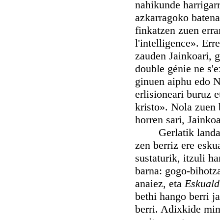
nahikunde harrigar
azkarragoko batena;
finkatzen zuen erra
l'intelligence». Er
zauden Jainkoari, g
double génie ne s'e
ginuen aiphu edo 
erlisioneari buruz 
kristo». Nola zuen
horren sari, Jaink
Gerlatik landa, E
zen berriz ere esk
sustaturik, itzuli 
barna: gogo-bihotz
anaiez, eta
Eskual
bethi hango berri ja
berri. Adixkide min