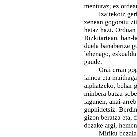
menturaz; ez ordean
Izaitekotz gerla-
zenean gogoratu zit
hetaz hazi. Orduan
Bizkitartean, han-h
duela banabertze gu
lehenago, eskualdun
gaude.
Orai erran gogo gi
lainoa eta maithaga
aiphatzeko, behar g
minbera batzu sober
lagunen, anai-arreb
guphidetsiz. Berdin
gizon beratza eta, 
dezake argi, hemen
Miriku bezala ez