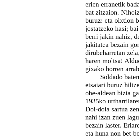
erien erranetik bad
bat zitzaion. Nihoi
buruz: eta oixtion 
jostatzeko hasi; b
berri jakin nahiz, 
jakitatea bezain go
dirubeharretan zela
haren moltsa! Aldu
gixako horren arra
Soldado batentzat
etsaiari buruz hiltz
ohe-aldean bizia g
1935ko urtharrilare
Doi-doia sartua zen
nahi izan zuen lagu
bezain laster. Eriar
eta huna non bet-be