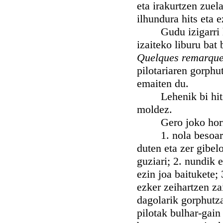
eta irakurtzen zuel
ilhundura hits eta e
Gudu izigarri hoie
izaiteko liburu bat
Quelques remarques
pilotariaren gorphu
emaiten du.
Lehenik bi hitz er
moldez.
Gero joko horrek 
1. nola besoaren 
duten eta zer gibel
guziari; 2. nundik e
ezin joa baitukete; 
ezker zeihartzen za
dagolarik gorphutz
pilotak bulhar-gain