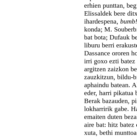
erhien punttan, begi
Elissaldek bere di
ihardespena,
bumb
konda; M. Souberbie
bat bota; Dufauk be
liburu berri erakus
Dassance ororen hot
irri goxo ezti bate
argitzen zaizkon be
zauzkitzun, bildu-bi
aphaindu batean. A
eder, harri pikatua 
Berak bazauden, pis
lokharririk gabe. 
emaiten duten beza
aire bat: hitz batez
xuta, bethi munttoa,