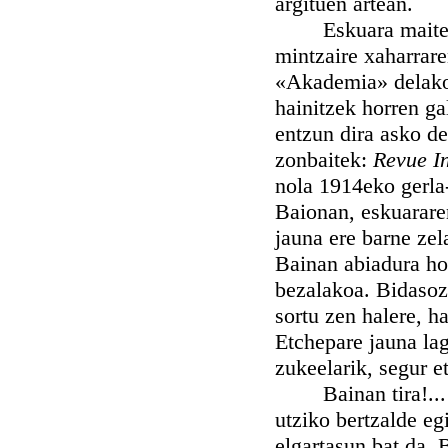
argituen artean.
Eskuara maite dut
mintzaire xaharraren
«Akademia» delako 
hainitzek horren ga
entzun dira asko de
zonbaitek:
Revue I
nola 1914eko gerla-
Baionan, eskuarare
jauna ere barne ze
Bainan abiadura hor
bezalakoa. Bidasoz
sortu zen halere, 
Etchepare jauna lag
zukeelarik, segur et
Bainan tira!... Or
utziko bertzalde eg
elgartasun bat da. 