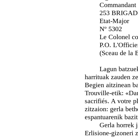
Commandant le 
253 BRIGAD
Etat-Maj
Nº 5302
Le Colonel comm
P.O. L'Officier 
(Sceau de la Br
Lagun batzuek na
harrituak zauden ze
Begien aitzinean ba
Trouville-etik: «Da
sacrifiés. A votre p
zitzaion: gerla bet
espantuarenik bazit
Gerla horrek jats
Erlisione-gizoneri 