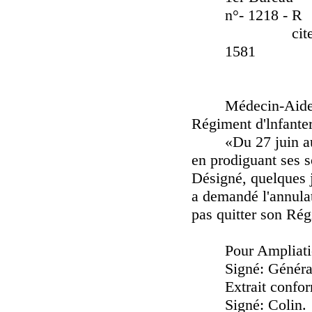
n°- 1218 - R 
cite à l'ord
1581
Médecin-Aide-Ma
Régiment d'lnfanter
«Du 27 juin au 4 j
en prodiguant ses 
Désigné, quelques j
a demandé l'annulati
pas quitter son Rég
Pour Ampliati
Signé: Général
Extrait conforme
Signé: Colin.