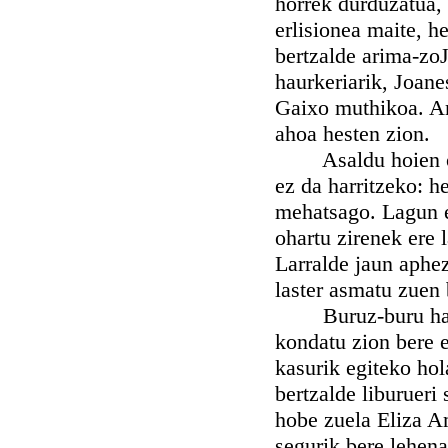
horrek durduzatua, 
erlisionea maite, h
bertzalde arima-zoJa
haurkeriarik, Joane
Gaixo muthikoa. Ama
ahoa hesten zion.
Asaldu hoien ondot
ez da harritzeko: h
mehatsago. Lagun e
ohartu zirenek ere 
Larralde jaun aphez
laster asmatu zuen 
Buruz-buru hartu 
kondatu zion bere 
kasurik egiteko hol
bertzalde liburueri
hobe zuela Eliza Am
segurik bere lehena