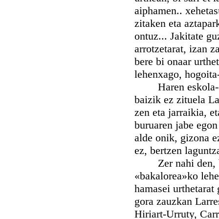
aiphamen.. xehetasu
zitaken eta aztapark
ontuz... Jakitate gu
arrotzetarat, izan z
bere bi onaar urthe
lehenxago, hogoita
Haren eskola-emai
baizik ez zituela L
zen eta jarraikia, e
buruaren jabe egon 
alde onik, gizona e
ez, bertzen laguntza
Zer nahi den, bizi
«bakalorea»ko lehen
hamasei urthetarat
gora zauzkan Larre
Hiriart-Urruty, Car