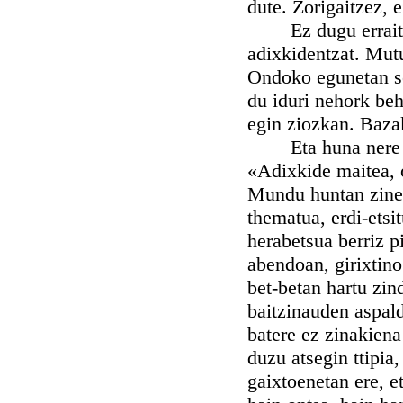
dute. Zorigaitzez, e
Ez dugu erraitear
adixkidentzat. Mutu
Ondoko egunetan se
du iduri nehork beh
egin ziozkan. Bazak
Eta huna nere azk
«Adixkide maitea, 
Mundu huntan zineno
thematua, erdi-etsi
herabetsua berriz pi
abendoan, girixtino
bet-betan hartu zi
baitzinauden aspal
batere ez zinakiena
duzu atsegin ttipia,
gaixtoenetan ere, e