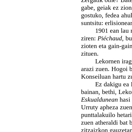
gabe, geiak ez zion
gostuko, fedea ahul
suntsitu: erlisione
1901 ean lau miri
ziren:
Piéchaud
, b
zioten eta gain-gai
zituen.
Lekornen iragan z
arazi zuen. Hogoi b
Konseiluan hartu zu
Ez dakigu ea Bord
bainan, bethi, Leko
Eskualdunean
hasi 
Urruty apheza zuen,
punttalakuilo hetar
zuen atheraldi bat
zitzaizkon gauzetan