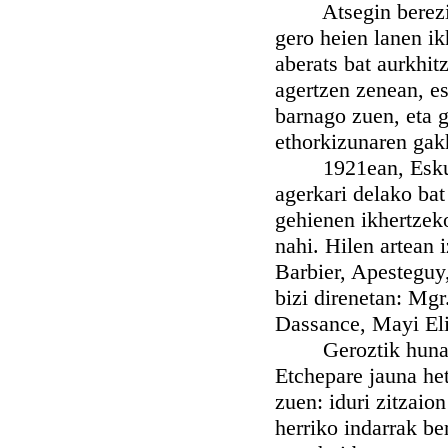
Atsegin berezia z
gero heien lanen ik
aberats bat aurkhit
agertzen zenean, es
barnago zuen, eta g
ethorkizunaren gak
1921ean, Eskualdu
agerkari delako bat 
gehienen ikhertzeko
nahi. Hilen artean 
Barbier, Apesteguy,
bizi direnetan: Mgr
Dassance, Mayi Elis
Geroztik hunat be
Etchepare jauna he
zuen: iduri zitzaio
herriko indarrak be