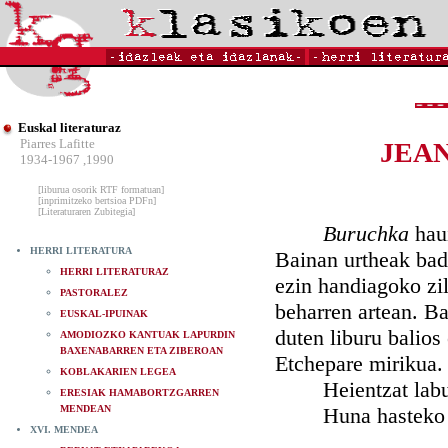
Euskal literaturaz
Piarres Lafitte
JEA
1934-1967 ,1990
[liburua osorik RTF formatuan]
[inprimitzeko bertsioa PDFn]
[Literaturaren Zubitegia]
Buruchka
haui
HERRI LITERATURA
Bainan urtheak bado
HERRI LITERATURAZ
ezin handiagoko zil
PASTORALEZ
beharren artean. Ba
EUSKAL-IPUINAK
duten liburu balios
AMODIOZKO KANTUAK LAPURDIN
BAXENABARREN ETA ZIBEROAN
Etchepare mirikua.
KOBLAKARIEN LEGEA
Heientzat laburzk
ERESIAK HAMABORTZGARREN
MENDEAN
Huna hasteko hare
XVI. MENDEA