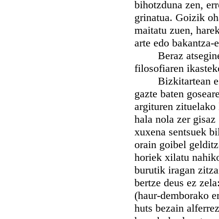
bihotzduna zen, err
grinatua. Goizik oh
maitatu zuen, harek
arte edo bakantza-
Beraz atseginekin
filosofiaren ikastek
Bizkitartean eskol
gazte baten goseare
argituren zituelako
hala nola zer gisaz
xuxena sentsuek bi
orain goibel geldit
horiek xilatu nahik
burutik iragan zitz
bertze deus ez zela
(haur-demborako err
huts bezain alferrez