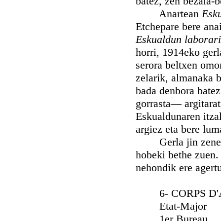
batez, zen bezala-b
Anartean
Esk
Etchepare bere anai
Eskualdun laborar
horri, 1914eko gerl
serora beltxen omo
zelarik, almanaka b
bada denbora batez
gorrasta— argitarat
Eskualdunaren itza
argiez eta bere lum
Gerla jin zenean,
hobeki bethe zuen.
nehondik ere agertu
6- CORPS D'AR
Etat-Major Ext
1er Bure