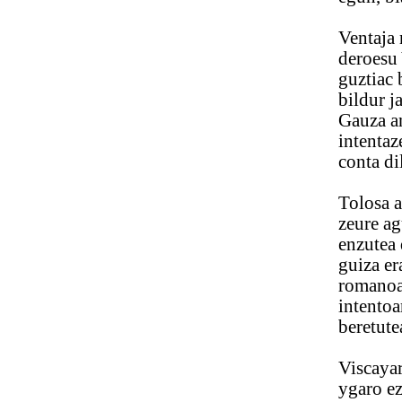
Ventaja ro
deroesu Ys
guztiac bild
bildur jacuz
Gauza andi b
intentazen 
conta dila 
Tolosa alde
zeure aguin
enzutea dot 
guiza eralla
romanoac lo
intentoaren
beretutea Pr
Viscayari e
ygaro ezan 