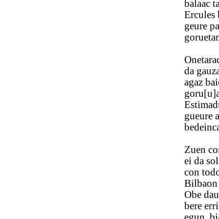
balaac ta ge
Ercules bañ
geure partet
goruetan a 
Onetaraco
da gauza im
agaz baicin 
goru[u]aco
Estimaduaz 
gueure alan
bedeinca err
Zuen corone
ei da soldad
con todo ezt
Bilbaon oñic
Obe dau eg
bere erri a
egun, biar d