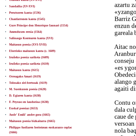
azartu zan e
Sandailia (XV-XVI)
«yzango naç
Perutxoren kanta (1536)
Barriz Guip
Chanfarronen kanta (1545)
enzun deusa
Gure Principe don Henrrique Iaunari (1554)
gareala bei
Amenduxen eresia (1564)
Salinasgo Kontearen kanta (XVI)
Maitasun poesia (XVI-XVII)
Aitac nola 
Elorrioko maitasun kanta (c. 1609)
Aranburu 
Iruñeko poesia sariketa (1609)
conseju ei e
Iruñeko poesia sariketa (1610)
«es ygon al
Maitasun kanta (1615)
Obedecidu e
Orreagako Amari (1619)
alango gura
Tolosako ziri-bertsoak (1619)
agaiti dira 
M. Sueskunen poesia (1620)
D. Egiaren kanta (1638)
Contu onetan
F. Peyrasc-en laudorioa (1638)
dala culpan
Euskal poesiaz (1653)
Andr' Emili' andre gora (1665)
caue de pala 
Maitasun poesia bizkaitarra (1665)
versoan aza
Philippe Andiaren heriotzean euskarazco coplac
nola baqui M
(1666)