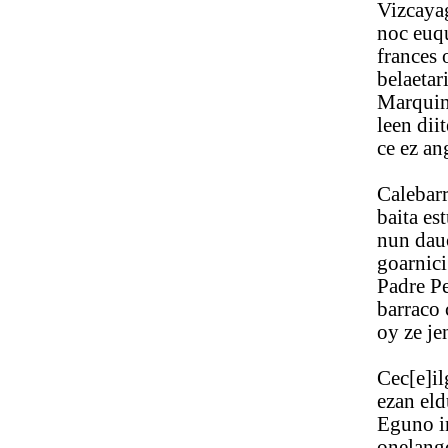
Vizcayagaz 
noc euquean
frances onci
belaetaric b
Marquinaco 
leen diite 
ce ez ango t
Calebarreng
baita estudi
nun daucazu
goarnici[n]o
Padre Pedro
barraco cho
oy ze jentil
Cec[e]ilgo 
ezan eldu E
Eguno inoc 
onelango fr