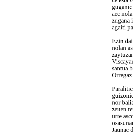
ce esta Gui
guganic con
aec nola gu 
zugana inte
agaiti patro
Ezin daizu
nolan ascoc
zaytuzan egu
Viscayari e
santua bere 
Orregaz balia
Paraliticoar
guizonic es
nor baliau 
zeuen terqu
urte ascotan
osasunaren 
Jaunac disul