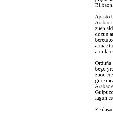
Bilbaon. Ala
Apasto bad
Arabac mor
zuen alde e
dozun anae
beretuteco u
armac ta di
aruola-ese 
Orduña alde
bego yregui
zuoc ere ba
gure mearic
Arabac ecar
Guipuzcoa o
lagun esteyo
Ze dasadan 