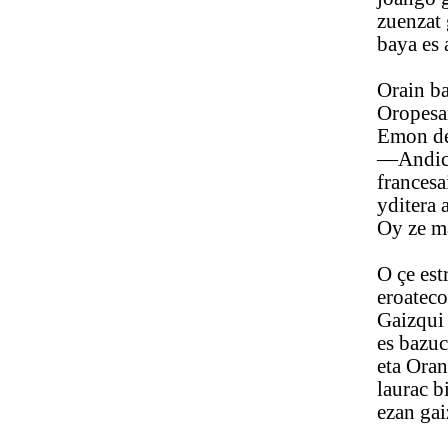
zuenzat gar
baya es arm
Orain bado
Oropesari m
Emon deusu 
—Andicanor
francesaii z
yditera at
Oy ze mara
O çe estrat
eroateco 
Gaizqui perm
es bazuc des
eta Orana la
laurac bida
ezan gaizto