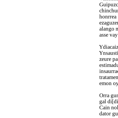
Guipuzcoar[
chinchurrac s
honrrea eta 
ezaguzen e
alango me
asse vay va
Ydiacaizco
Ynsaustico 
zeure pausoa
estimadu s
insaurrac d
tratamentu 
emon oy dau
Orra gure 
gal di[di]la
Cain nolan 
dator guri 