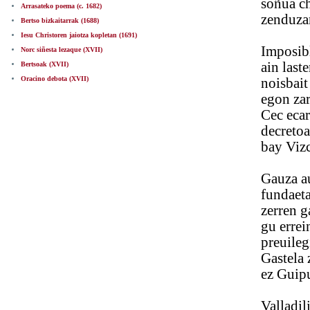
soñua chito
Arrasateko poema (c. 1682)
zenduzan ec
Bertso bizkaitarrak (1688)
Iesu Christoren jaiotza kopletan (1691)
Imposible d
Norc siñesta lezaque (XVII)
ain laster m
Bertsoak (XVII)
Oracino debota (XVII)
noisbait More
egon zara a
Cec ecarri ç
decretoa eg
bay Vizcaya
Gauza au ne[
fundaetan d
zerren garea
gu erreinu 
preuilegiad
Gastela zar d
ez Guipuzcoa
Valladilico