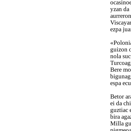
ocasinoe gu
yzan da suen
aurreronoçea
Viscayaren 
ezpa juan E
«Poloniaco 
guizon oney
nola sucedi
Turcoagaz a
Bere modua
bigunago est
espa ecusic
Betor ara Ar
ei da chito 
guztiac ez a
bira agaz om
Milla guizon
pigmeoac ba