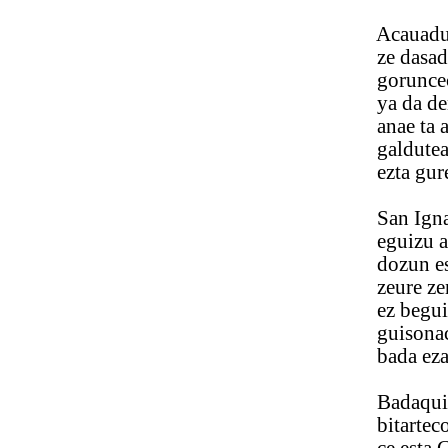
Acauadu ya
ze dasadan 
goruncecoa 
ya da denp
anae ta aus
galdutea lu
ezta gure h
San Ignacio
eguizu arre
dozun esque
zeure zenip
ez beguiratu
guisonac us
bada ezag
Badaqui[gu]
bitartecozat 