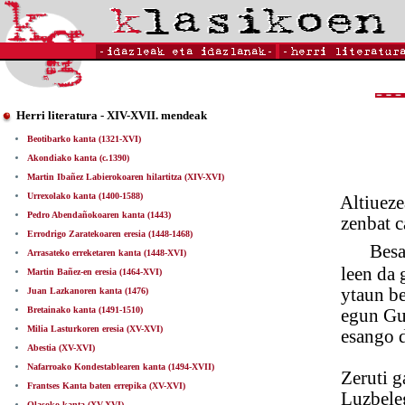
Herri literatura - XIV-XVII. mendeak
Beotibarko kanta (1321-XVI)
Akondiako kanta (c.1390)
Martin Ibañez Labierokoaren hilartitza (XIV-XVI)
Urrexolako kanta (1400-1588)
Altiuezea ze
Pedro Abendañokoaren kanta (1443)
zenbat calte
Errodrigo Zaratekoaren eresia (1448-1468)
Besa
Arrasateko erreketaren kanta (1448-XVI)
leen da guer
Martin Bañez-en eresia (1464-XVI)
ytaun bequi
Juan Lazkanoren kanta (1476)
Bretainako kanta (1491-1510)
egun Guipu
Milia Lasturkoren eresia (XV-XVI)
esango dau z
Abestia (XV-XVI)
Nafarroako Kondestablearen kanta (1494-XVII)
Zeruti gaite
Frantses Kanta baten errepika (XV-XVI)
Luzbelegan z
Olasoko kanta (XV-XVI)