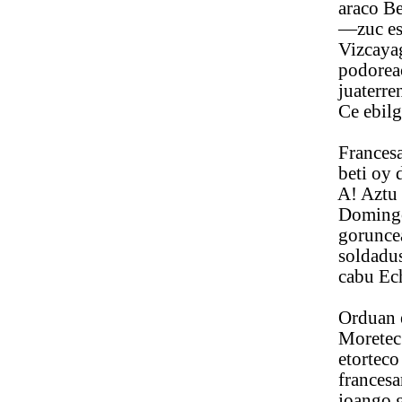
araco Beltra
—zuc esan e
Vizcayagaz p
podoreac ar
juaterren co
Ce ebilgura
Francesac O
beti oy dauc
A! Aztu yaçu
Domingo de
goruncean b
soldadusco 
cabu Echabu
Orduan ere
Moretec din
etorteco ez
francesaren 
joango gara