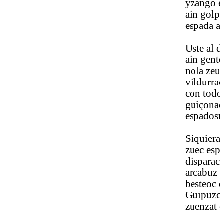
yzango esta 
ain golpe s
espada ame
Uste al dos
ain gente bi
nola zeuen 
vildurrac d
con todo mo
guiçonac em
espadosu be
Siquiera D[
zuec espadaq
disparactan 
arcabuz ta 
besteoc ezer
Guipuzcoan 
zuenzat ori 