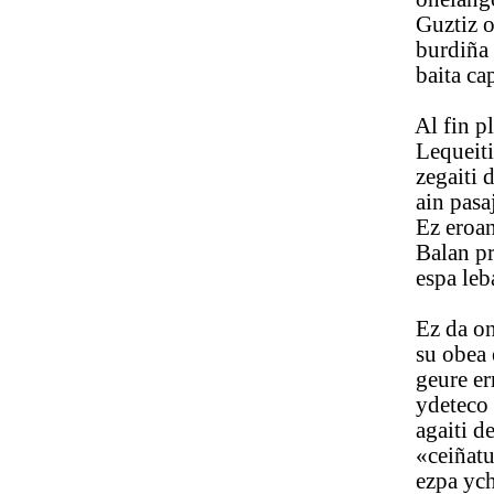
Guztiz oba l
burdiña sein
baita capa e
Al fin place
Lequeitioco
zegaiti deus
ain pasaje g
Ez eroan ac
Balan profet
espa lebaz f
Ez da ona B
su obea ez
geure erric
ydeteco oy
agaiti deric
«ceiñatu ta
ezpa ychi ba