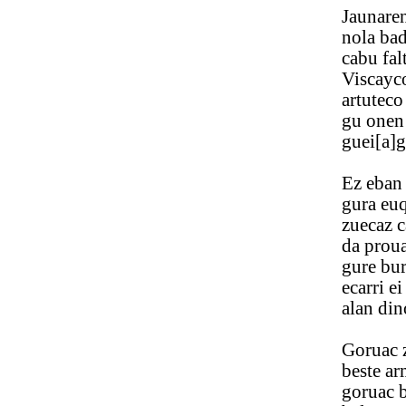
Jaunaren pr
nola bada a
cabu faltas 
Viscayco e
artuteco ca
gu onen ind
guei[a]go ez
Ez eban nay
gura euquea
zuecaz camp
da prouadu 
gure buruan
ecarri ei ze
alan dino f
Goruac zue
beste armari
goruac beti 