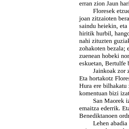
erran zion Jaun hari
Floresek etzuen d
joan zitzaioten ber
saindu heiekin, eta
hiritik hurbil, hang
nahi zituzten guzia
zohakoten bezala; e
zuenean hobeki nor
eskuetan, Bertulfe
Jainkoak zor zion 
Eta hortakotz Flore
Hura ere bilhakatu 
komentuan bizi iza
San Maorek izatu 
emaitza ederrik. Et
Benediktanoen ordr
Lehen abadia edo