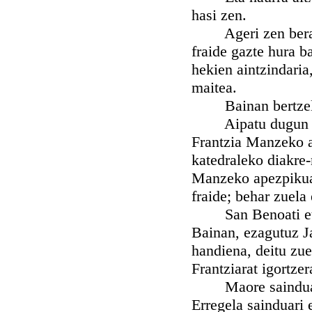
hasi zen.
Ageri zen beraz, 
fraide gazte hura b
hekien aintzindaria
maitea.
Bainan bertzelak
Aipatu dugun mirak
Frantzia Manzeko a
katedraleko diakre-
Manzeko apezpikuak
fraide; behar zuela
San Benoati etzitz
Bainan, ezagutuz Ja
handiena, deitu zue
Frantziarat igortze
Maore sainduak et
Erregela sainduari 