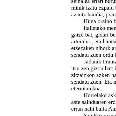
seinalea eriari bur
minik izatu ezpalu 
azantz handia, joan
Huna oraino bert
Italietako mendiei 
gaizo bat, gidari b
arteraino, eta hauts
etzezaken nihork a
sendatu zuen ordu b
Jadanik Frantziara
itsu zen gizon bat;
zitzaizkon azken ha
sendatu zuen. Eta m
eternitatekoa.
Horrelako asko mi
aste sainduaren er
erran nahi baita Au
San Erromano, hur