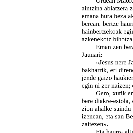
Ordean Maore sain
aintzina abiatzera z
emana hura bezalak
berean, bertze haur
hainbertzekoak egi
azkenekotz bihotza 
Eman zen beraz be
Jaunari:
«Jesus nere Jaun g
bakharrik, eri dire
jende gaizo haukie
egin ni zer naizen;
Gero, xutik emate
bere diakre-estola,
zion ahalke saindu
izenean, eta san Be
zaitezen».
Eta haurra altxatu