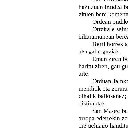
hazi zuen fraidea b
zituen bere koment
Ordean ondikotz! 
Ortzirale sainduz
biharamunean berea
Berri horrek ahan
atsegabe guziak.
Eman ziren beraz 
haritu ziren, gau 
arte.
Orduan Jainkoaren
menditik eta zerura
oihalik baliosenez; 
distirantak.
San Maore begira z
arropa ederrekin ze
ere gehiago handitu