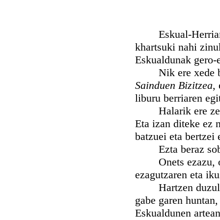
Eskual-Herrian zer
khartsuki nahi zin
Eskualdunak gero-e
Nik ere xede ber
Sainduen Bizitzea
,
liburu berriaren egi
Halarik ere zenbat
Eta izan diteke ez 
batzuei eta bertzei
Ezta beraz sober
Onets ezazu, othoi
ezagutzaren eta iku
Hartzen duzularik
gabe garen huntan,
Eskualdunen artean;