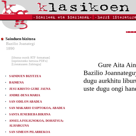
Sainduen bizitzea
Bazilio Joanategi
1890
[liburua osorik RTF formatuan]
[inprimitzeko bertsioa PDFn]
Gure Aita Aintzin
[Literaturaren Zubitegia]
Bazilio Joannategu
SAINDUEN BIZITZEA
dugu aurkhitu libur
BAIMENA
uste dugu ongi hand
JESU-KRISTO GURE JAUNA
ANDRE-DENA MARIA
SAN ODILON ABADEA
SAN MAKARIO ESIPTOKOA, ABADEA
SANTA JENEBIEBA BIRJINA
ANSELA FOLIGNOKOA, DOHATSUA;
ALHARGUNA
SAN SIMEON PILARREKOA