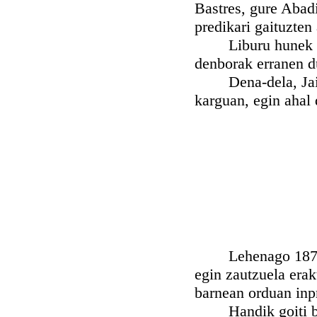
Bastres, gure Abadi
predikari gaituzten 
Liburu hunek izan
denborak erranen du
Dena-dela, Jainko
karguan, egin ahal
Lehenago 1876an
egin zautzuela eraku
barnean orduan inpr
Handik goiti banit