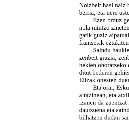
Noizbeit hasi naiz b
berria, eta nere us
Ezen orduz geroz i
nola mintzo zineten
gatik guziz aipatuak
frantsesik eztakite
Saindu haukien bi
zenbeit grazia, zen
hekien ohoratzeko o
ditut bederen gehie
Elizak onesten due
Eta orai, Eskuald
aintzinean, eta atx
izanen da zuentzat 
dautzuena eta saind
bilhatzen dudan sar