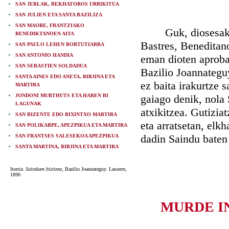
SAN JERLAK, BEKHATOROS URRIKITUA
SAN JULIEN ETA SANTA BAZILIZA
SAN MAORE, FRANTZIAKO
Guk, diosesako Bi
BENEDIKTANOEN AITA
Bastres, Beneditan
SAN PAULO LEHEN BORTUTIARRA
SAN ANTONIO HANDIA
eman dioten aproba
SAN SEBASTIEN SOLDADUA
Bazilio Joannategu
SANTA AINES EDO ANETA, BIRJINA ETA
ez baita irakurtze 
MARTIRA
JONDONI MURTHUTS ETA HAREN BI
gaiago denik, nola
LAGUNAK
atxikitzea. Gutizia
SAN BIZENTE EDO BIXINTXO MARTIRA
eta arratsetan, elk
SAN POLIKARPE, APEZPIKUA ETA MARTIRA
dadin Saindu baten 
SAN FRANTSES SALESEKOA APEZPIKUA
SANTA MARTINA, BIRJINA ETA MARTIRA
Iturria:
Sainduen bizitzea
, Bazilio Joannateguy. Lasserre,
1890
MURDE I