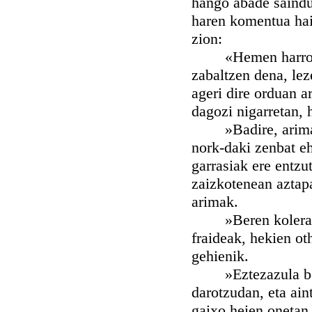
hango abade saindua
haren komentua hain
zion:
«Hemen harrokarik
zabaltzen dena, lez
ageri dire orduan a
dagozi nigarretan, 
»Badire, arima he
nork-daki zenbat eh
garrasiak ere entzu
zaizkotenean aztapa
arimak.
»Beren koleran ai
fraideak, hekien ot
gehienik.
»Eztezazula beraz 
darotzudan, eta ain
gaixo heien onetan 