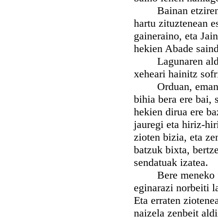
Bainan etziren be
hartu zituztenean e
gaineraino, eta Jai
hekien Abade saind
Lagunaren alderak
xeheari hainitz sof
Orduan, eman ondo
bihia bera ere bai, 
hekien dirua ere ba
jauregi eta hiriz-hi
zioten bizia, eta ze
batzuk bixta, bertz
sendatuak izatea.
Bere meneko fraid
eginarazi norbeiti 
Eta erraten ziotene
naizela zenbeit ald