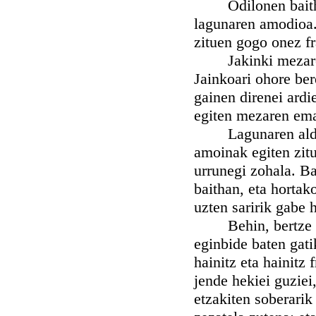
Odilonen baithan 
lagunaren amodioa. 
zituen gogo onez fr
Jakinki mezaren i
Jainkoari ohore bere
gainen direnei ardi
egiten mezaren ema
Lagunaren alderak
amoinak egiten zitu
urrunegi zohala. B
baithan, eta hortak
uzten saririk gabe 
Behin, bertze kom
eginbide baten gati
hainitz eta hainitz
jende hekiei guziei,
etzakiten soberari