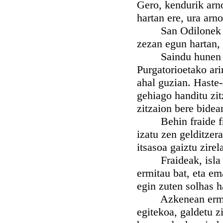
Gero, kendurik arno
hartan ere, ura arn
San Odilonek ikus
zezan egun hartan,
Saindu hunen debo
Purgatorioetako ari
ahal guzian. Haste-
gehiago handitu zit
zitzaion bere bidea
Behin fraide frant
izatu zen gelditzera
itsasoa gaiztu zirel
Fraideak, isla har
ermitau bat, eta e
egin zuten solhas ha
Azkenean ermitaua
egitekoa, galdetu 