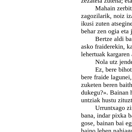
zezatela zutena; et
Mahain zerbitzaria
zagozilarik, noiz i
ikusi zuten atsegin
behar zen ogia eta 
Bertze aldi batez
asko fraiderekin, k
lehertuak kargaren 
Nola utz jende h
Ez, bere bihotzak
bere fraide lagunei,
zuketen beren bait
dukegu?». Bainan ha
untziak hustu zituz
Urruntxago zirene
bana, indar pixka b
gose, bainan bai ega
baino lehen nahiag