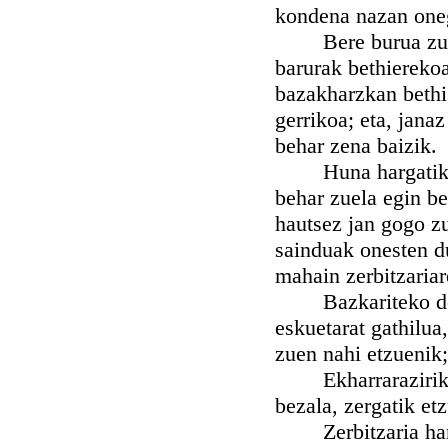
kondena nazan onegi
Bere burua zuen b
barurak bethierekoak
bazakharzkan bethi
gerrikoa; eta, jana
behar zena baizik.
Huna hargatik zer
behar zuela egin be
hautsez jan gogo zu
sainduak onesten d
mahain zerbitzariar
Bazkariteko denbo
eskuetarat gathilua
zuen nahi etzuenik;
Ekharrarazirik zer
bezala, zergatik et
Zerbitzaria harrit