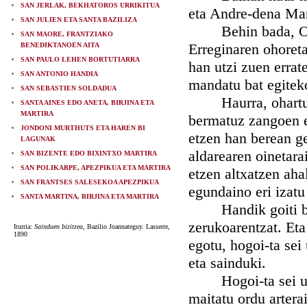
SAN JERLAK, BEKHATOROS URRIKITUA
eta Andre-dena Mar
SAN JULIEN ETA SANTA BAZILIZA
Behin bada, Odilo
SAN MAORE, FRANTZIAKO
Erreginaren ohoreta
BENEDIKTANOEN AITA
SAN PAULO LEHEN BORTUTIARRA
han utzi zuen errat
SAN ANTONIO HANDIA
mandatu bat egitek
SAN SEBASTIEN SOLDADUA
Haurra, ohartu zen
SANTA AINES EDO ANETA, BIRJINA ETA
MARTIRA
bermatuz zangoen et
JONDONI MURTHUTS ETA HAREN BI
etzen han berean ge
LAGUNAK
aldarearen oinetara
SAN BIZENTE EDO BIXINTXO MARTIRA
SAN POLIKARPE, APEZPIKUA ETA MARTIRA
etzen altxatzen aha
SAN FRANTSES SALESEKOA APEZPIKUA
egundaino eri izatu
SANTA MARTINA, BIRJINA ETA MARTIRA
Handik goiti baz
zerukoarentzat. Et
Iturria:
Sainduen bizitzea
, Bazilio Joannateguy. Lasserre,
1890
egotu, hogoi-ta sei 
eta sainduki.
Hogoi-ta sei urth
maitatu ordu artera