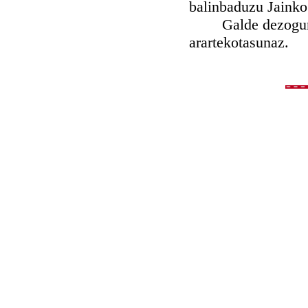
balinbaduzu Jainko
Galde dezogun Je
arartekotasunaz.