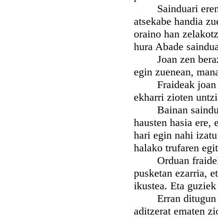
Sainduari ereman z
atsekabe handia zue
oraino han zelakotz
hura Abade sainduar
Joan zen beraz eli
egin zuenean, mana
Fraideak joan zire
ekharri zioten untz
Bainan sainduak e
hausten hasia ere, 
hari egin nahi izatu
halako trufaren egi
Orduan fraidek err
pusketan ezarria, et
ikustea. Eta guziek
Erran ditugun bert
aditzerat ematen zi