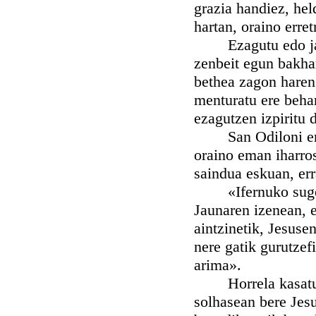
grazia handiez, hel
hartan, oraino erret
Ezagutu edo jakin
zenbeit egun bakhar
bethea zagon haren 
menturatu ere behar
ezagutzen izpiritu 
San Odiloni ere ag
oraino eman iharros
saindua eskuan, err
«Ifernuko suge ma
Jaunaren izenean, e
aintzinetik, Jesusen
nere gatik gurutzef
arima».
Horrela kasaturik 
solhasean bere Jesu