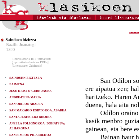
Sainduen bizitzea
Bazilio Joanategi
1890
[liburua osorik RTF formatuan]
[inprimitzeko bertsioa PDFn]
[Literaturaren Zubitegia]
SAINDUEN BIZITZEA
San Odilon sortu 
BAIMENA
ere aipatua zen; ha
JESU-KRISTO GURE JAUNA
haritzeko. Haren A
ANDRE-DENA MARIA
duena, hala aita no
SAN ODILON ABADEA
SAN MAKARIO ESIPTOKOA, ABADEA
Odilon oraino hau
SANTA JENEBIEBA BIRJINA
kasik menbro guzia
ANSELA FOLIGNOKOA, DOHATSUA;
gainean, eta bere e
ALHARGUNA
SAN SIMEON PILARREKOA
Bainan haur hura 