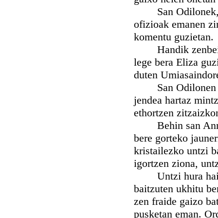
San Odilonek, jak
ofizioak emanen zi
komentu guzietan.
Handik zenbeit de
lege bera Eliza guz
duten Umiasaindor
San Odilonen kari
jendea hartaz mintz
ethortzen zitzaizko
Behin san Anri ed
bere gorteko jauner
kristailezko untzi b
igortzen ziona, unt
Untzi hura hain z
baitzuten ukhitu ber
zen fraide gaizo ba
pusketan eman. Ord