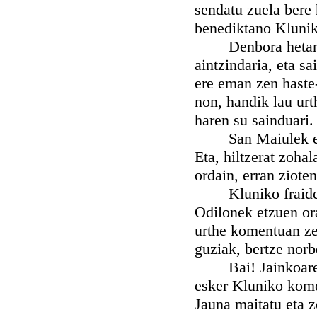
sendatu zuela bere 
benediktano Kluni
Denbora hetan sa
aintzindaria, eta s
ere eman zen haste-
non, handik lau urt
haren su sainduari.
San Maiulek ere e
Eta, hiltzerat zoha
ordain, erran ziote
Kluniko fraidek eg
Odilonek etzuen ora
urthe komentuan zel
guziak, bertze norb
Bai! Jainkoaren n
esker Kluniko kome
Jauna maitatu eta z