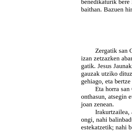
benedikaturik bere 
baithan. Bazuen hir
Zergatik san Odil
izan zetzazken aba
gatik. Jesus Jauna
gauzak utziko ditu
gehiago, eta bertze
Eta horra san Odi
onthasun, atsegin e
joan zenean.
Irakurtzailea, agi
ongi, nahi balinbad
estekatzetik; nahi 