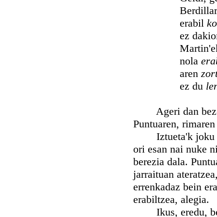
Berdillari'
erabil
ko
ez dakio
Martin'e
nola
era
aren
zor
ez du
le
Ageri dan bezela,
Puntuaren, rimaren 
Iztueta'k joku ori
ori esan nai nuke ni
berezia dala. Puntu
jarraituan ateratzea
errenkadaz bein erab
erabiltzea, alegia.
Ikus, eredu, be