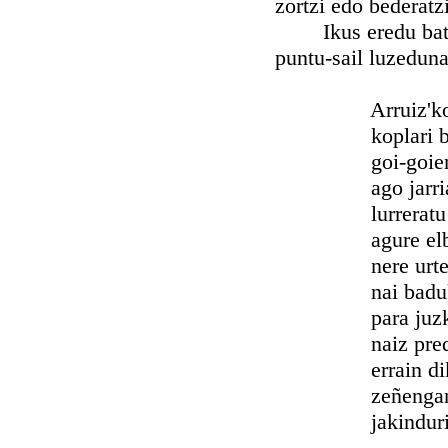
zortzi edo bederatz
Ikus eredu bat, zo
puntu-sail luzeduna
Arruiz'ko b
koplari ber
goi-goienek
ago jarria
lurreratu n
agure elbar
nere urte-j
nai baduk b
para juzkar
naiz predik
errain dik 
zeñengan gel
jakinduri