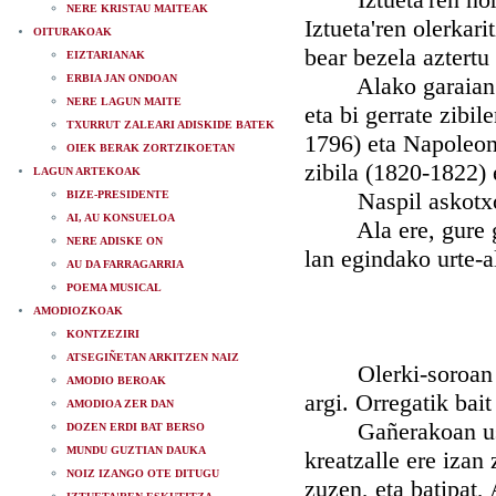
NERE KRISTAU MAITEAK
Iztueta'ren olerkari
OITURAKOAK
bear bezela aztertu
EIZTARIANAK
ERBIA JAN ONDOAN
Alako garaian bizi
NERE LAGUN MAITE
eta bi gerrate zibi
TXURRUT ZALEARI ADISKIDE BATEK
1796) eta Napoleon'
OIEK BERAK ZORTZIKOETAN
zibila (1820-1822)
LAGUN ARTEKOAK
Naspil askotxoko u
BIZE-PRESIDENTE
AI, AU KONSUELOA
Ala ere, gure gizo
NERE ADISKE ON
lan egindako urte-a
AU DA FARRAGARRIA
POEMA MUSICAL
AMODIOZKOAK
KONTZEZIRI
ATSEGIÑETAN ARKITZEN NAIZ
Olerki-soroan Izt
AMODIO BEROAK
argi. Orregatik bai
AMODIOA ZER DAN
Gañerakoan uste ba
DOZEN ERDI BAT BERSO
MUNDU GUZTIAN DAUKA
kreatzalle ere izan 
NOIZ IZANGO OTE DITUGU
zuzen, eta batipat,