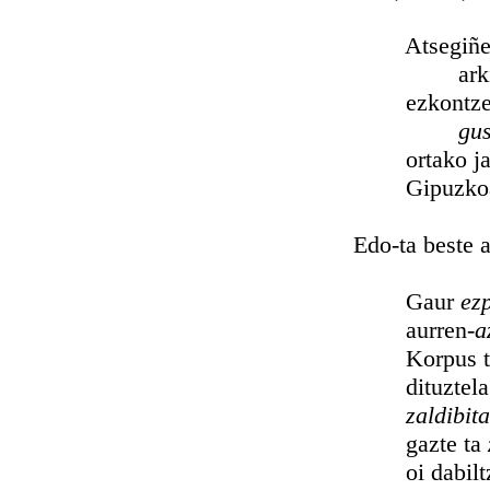
Atsegiñetan ar
arkitzen n
ezkontzen dira
gus
ortako jaio
Gipuzkoa guz
Edo-ta beste a
Gaur
ez
aurren-
a
Korpus t
dituztel
zaldibit
gazte ta
oi dabilt