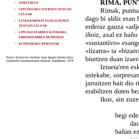
RIMA, PUN
ZORTZIKOA
Rimak, puntuak eu
GIPUZKOAKO FUEROEN ATSEGIN
LELOAK
dago bi aldiz esan
EUSKERAREKIÑ EUSKALDUNEN
erderaz gauza «adj
ATSEGIN-LELOAK
GIPUZKOATARREN KONDAIRA
iñoiz, axal ez bañ
ERROMATARREN DENBORAN
«sustantivo» esang
KONDAIRAKO BERTSOAK
«lizarra» ta «bizar
biurtzen duan izaera
Iturria:
Iztueta'ren olerkiak
, Juan Ignazio Iztueta (Jose
Garmendia Arruebarrenaren edizioa). Kardaberaz, 1978
Iztueta'ren eskuet
ustekabe, sorpresan
jarraitzen bait dio 
erabiltzen duten be
Ikus, ain zuzen, 
begi ederra du,
dauk
bañan ezin 