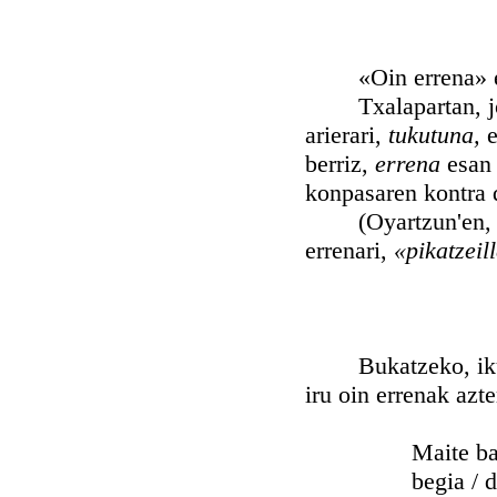
«Oin errena» esat
Txalapartan, jotza
arierari,
tukutuna,
e
berriz,
errena
esan
konpasaren kontra d
(Oyartzun'en, tob
errenari,
«pikatzeil
Bukatzeko, ikusta
iru oin errenak azt
Maite bat / mait
begia / du ede/