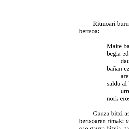
Ritmoari buruz, g
bertsoa:
Maite bat mait
begia ederra d
daukat ur
bañan ezin de
aren itx
saldu al bali
urrearen 
nork erosi fal
Gauza bitxi asko s
bertsoaren rimak:
u
oso gauza bitxia, t