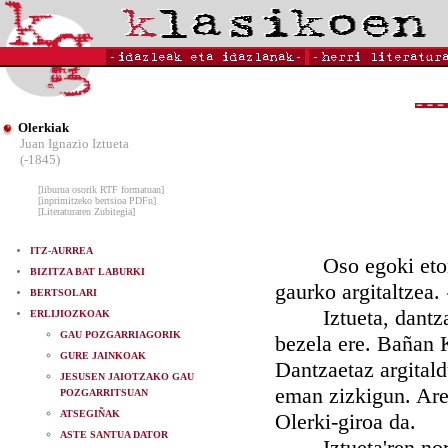
Olerkiak
Juan Ignazio Iztueta
(-1845)
[liburua osorik RTF formatuan]
[inprimitzeko bertsioa PDFn]
[Literaturaren Zubitegia]
ITZ-AURREA
Oso egoki etorrik
BIZITZA BAT LABURKI
gaurko argitaltzea. 
BERTSOLARI
Iztueta, dantzari 
ERLIJIOZKOAK
GAU POZGARRIAGORIK
bezela ere. Bañan K
GURE JAINKOAK
Dantzaetaz argital
JESUSEN JAIOTZAKO GAU
eman zizkigun. Aren
POZGARRITSUAN
ATSEGIÑAK
Olerki-giroa da.
ASTE SANTUA DATOR
Iztueta'ren norta