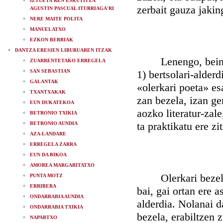
IZTUETA'REN ESKUTITZA
zerbait gauza jaking
AGUSTIN PASCUAL ITURRIAGA'RI
NERE MAITE POLITA
MANUELATXO
EZKON BERRIAK
DANTZA ERESIEN LIBURUAREN ITZAK
Lenengo, beintzat,
ZUARRENTETAKO ERREGELA
SAN SEBASTIAN
1) bertsolari-alderd
GALANTAK
«olerkari poeta» esa
TXANTXAKAK
zan bezela, izan gen
EUN DUKATEKOA
aozko literatur-zale
BETRONIO TXIKIA
ta praktikatu ere zi
BETRONIO AUNDIA
AZA-LANDARE
ERREGELA ZARRA
EUN DA BIKOA
AMOREA MARGARITATXO
Olerkari bezela, 
PUNTA MOTZ
ERRIBERA
bai, gai ortan ere a
ONDARRABIA AUNDIA
alderdia. Nolanai d
ONDARRABIA TXIKIA
bezela, erabiltzen 
NAPARTXO