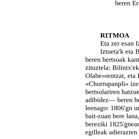
beren Err
RITMOA
Eta zer esan Iztu
Iztueta'k eta Bili
beren bertsoak kant
zituztela: Bilintx'
Olabe»rentzat, eta 
«Churrupanpli» ize
bertsolariren batzu
adibidez— beren ber
leenago: 1806'gn ur
bait-zuan bere lana
bereziki 1825'gnean
egilleak adierazten