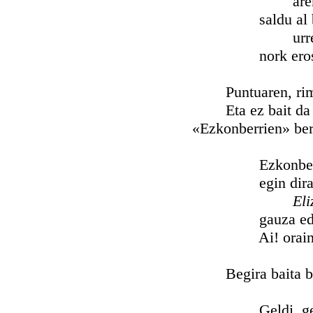
are
saldu al ba
urrear
nork erosi f
Puntuaren, rimaren
Eta ez bait da «Ko
«Ezkonberrien» bert
Ezkonberriak 
egin diralako 
Eli
gauza ederra
Ai! orain ba
Begira baita beste
Geldi, geldi