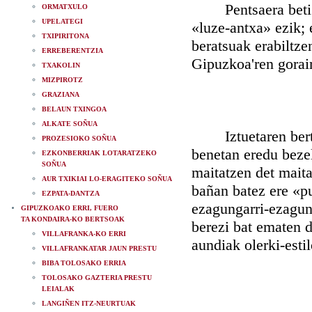
Pentsaera beti ere
ORMATXULO
UPELATEGI
«luze-antxa» ezik; 
TXIPIRITONA
beratsuak erabiltzen
ERREBERENTZIA
Gipuzkoa'ren gorai
TXAKOLIN
MIZPIROTZ
GRAZIANA
BELAUN TXINGOA
ALKATE SOÑUA
Iztuetaren bertso
PROZESIOKO SOÑUA
benetan eredu bezel
EZKONBERRIAK LOTARATZEKO
SOÑUA
maitatzen det maita
AUR TXIKIAI LO-ERAGITEKO SOÑUA
bañan batez ere «p
EZPATA-DANTZA
ezagungarri-ezagung
GIPUZKOAKO ERRI, FUERO
TA KONDAIRA-KO BERTSOAK
berezi bat ematen di
VILLAFRANKA-KO ERRI
aundiak olerki-estil
VILLAFRANKATAR JAUN PRESTU
BIBA TOLOSAKO ERRIA
TOLOSAKO GAZTERIA PRESTU
LEIALAK
LANGIÑEN ITZ-NEURTUAK