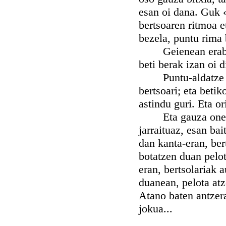
esan oi dana. Guk «
bertsoaren ritmoa et
bezela, puntu rima 
Geienean erabiltze
beti berak izan oi 
Puntu-aldatze orr
bertsoari; eta beti
astindu guri. Eta o
Eta gauza onen osa
jarraituaz, esan bai
dan kanta-eran, bert
botatzen duan pelot
eran, bertsolariak a
duanean, pelota atz
Atano baten antzer
jokua...