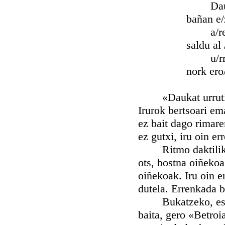
Dau/kat u
bañan e/zin ke
a/ren itxu
saldu al / bali
u/rrearen
nork ero/si fal
«Daukat urruti» «a
Irurok bertsoari ema
ez bait dago rimare
ez gutxi, iru oin er
Ritmo daktiliko-d
ots, bostna oiñekoa
oiñekoak. Iru oin e
dutela. Errenkada b
Bukatzeko, esan d
baita, gero «Betroi