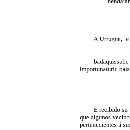
hendaiarren b
A Urrugne, le 7
badaquissube gour
importunaturic bais
E recibido su car
que algunos vecino
pertenecientes á su