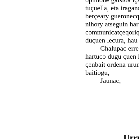
tuçuella, eta iragan
berçeary gueronecq
nihory atseguin har
communicatçeqoriq 
duçuen lecura, hau 
Chalupac errendat
hartuco dugu çuen h
çenbait ordena uru
baitiogu,
Jaunac,
Urr