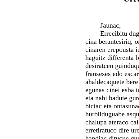
Jaunac,
Errecibitu dugu p
cina berantesiriq, 
cinaren erepousta i
haguitz differenta b
desiratcen guinduqu
franseses edo esca
ahaldecaquete bere 
egunas cinei esbait
eta nahi badute gur
biciac eta ontasuna
hurbilduguabe asqu
chalupa ateraco cai
erretiratuco dire u
handiac ditucue gur