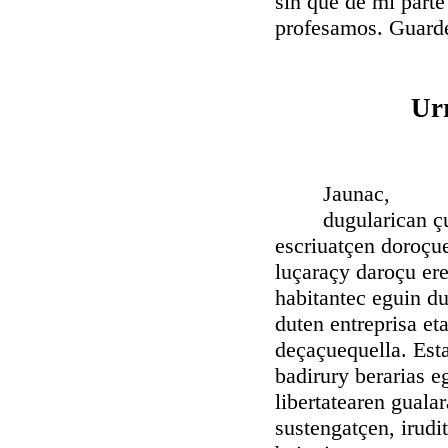
sin que de mi parte
profesamos. Guarde
Ur
Jaunac,
dugularican çuec d
escriuatçen doroçu
luçaraçy daroçu ere
habitantec eguin du
duten entreprisa et
deçaçuequella. Est
badirury berarias e
libertatearen guala
sustengatçen, irudi