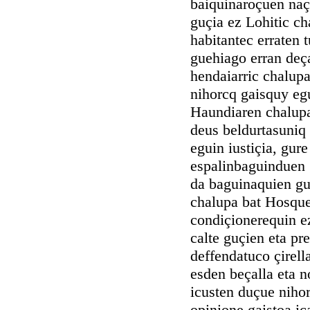
baiquinaroçuen naçe
guçia ez Lohitic ch
habitantec erraten 
guehiago erran deç
hendaiarric chalupa
nihorcq gaisquy egu
Haundiaren chalupar
deus beldurtasuniq 
eguin iustiçia, gur
espalinbaguinduen g
da baguinaquien gur
chalupa bat Hosquet
condiçionerequin ez
calte guçien eta pr
deffendatuco çirell
esden beçalla eta n
icusten duçue nihor
opinione gaistoa iç