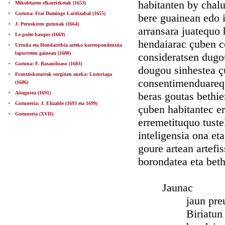
habitanten by chal
Mikoletaren elkarrizketak (1653)
Gutuna: Frai Domingo Lardizabal (1655)
bere guainean edo 
J. Peruskiren gutunak (1664)
arransara juatequo 
Le poète basque (1669)
hendaiarac çuben co
Urruña eta Hondarribia arteko korrespondentzia
lapurreten gainean (1680)
consideratsen dugo
Gutuna: F. Basauiluaso (1683)
dougou sinhestea ç
Frantziskotarrak sorginen aurka: Luzuriaga
consentimenduareq
(1686)
Aitagurea (1691)
beras goutas bethie
Gutuneria: J. Elizalde (1693 eta 1699)
çuben habitantec e
Gutuneria (XVII)
erremetituquo tuste
inteligensia ona et
goure artean artefi
borondatea eta beth
Jaunac
jaun preuos
Biriatun da i