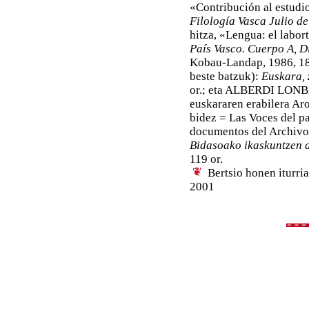
«Contribución al estudi
Filología Vasca Julio d
hitza, «Lengua: el labor
País Vasco. Cuerpo A, D
Kobau-Landap, 1986, 
beste batzuk):
Euskara, 
or.; eta ALBERDI LONBI
euskararen erabilera A
bidez = Las Voces del pa
documentos del Archivo
Bidasoako ikaskuntzen a
119 or.
Bertsio honen iturri
2001