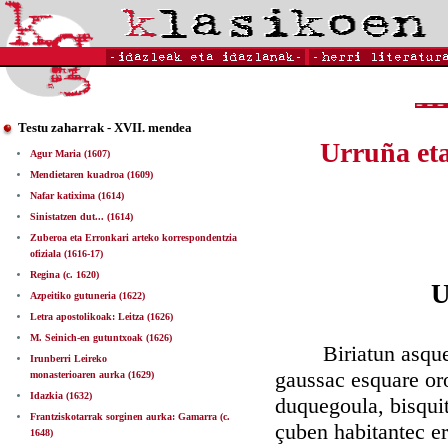
Testu zaharrak - XVII. mendea
Urruña eta
Agur Maria (1607)
Mendietaren kuadroa (1609)
Nafar katixima (1614)
Sinistatzen dut... (1614)
Zuberoa eta Erronkari arteko korrespondentzia
ofiziala (1616-17)
Regina (c. 1620)
U
Azpeitiko gutuneria (1622)
Letra apostolikoak: Leitza (1626)
M. Seinich-en gutuntxoak (1626)
Biriatun asquen a
Irunberri Leireko
gaussac esquare oro
monasterioaren aurka (1629)
Idazkia (1632)
duquegoula, bisquit
Frantziskotarrak sorginen aurka: Gamarra (c.
çuben habitantec er
1648)