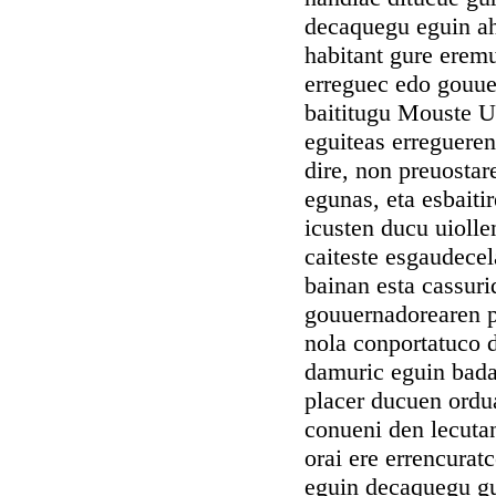
decaquegu eguin ah
habitant gure eremu
erreguec edo gouuer
baititugu Mouste Ur
eguiteas erregueren
dire, non preuostar
egunas, eta esbaiti
icusten ducu uiolle
caiteste esgaudecel
bainan esta cassuri
gouuernadorearen pa
nola conportatuco d
damuric eguin bada
placer ducuen ordu
conueni den lecutan
orai ere errencurat
eguin decaquegu gu