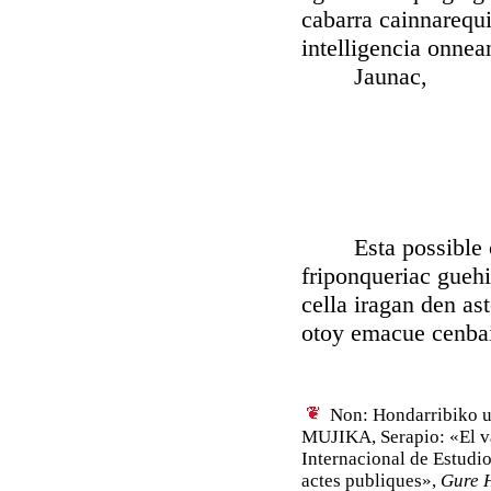
cabarra cainnarequi
intelligencia onnean
Jaunac,
Esta possible cue
friponqueriac gueh
cella iragan den as
otoy emacue cenbai
Non: Hondarribiko ud
MUJIKA, Serapio: «El v
Internacional de Estudi
actes publiques»,
Gure 