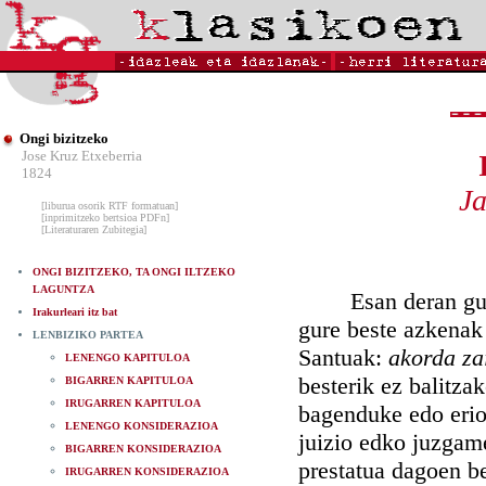
Ongi bizitzeko
Jose Kruz Etxeberria
1824
Ja
[liburua osorik RTF formatuan]
[inprimitzeko bertsioa PDFn]
[Literaturaren Zubitegia]
ONGI BIZITZEKO, TA ONGI ILTZEKO
LAGUNTZA
Esan deran guztir
Irakurleari itz bat
gure beste azkenak 
LENBIZIKO PARTEA
Santuak:
akorda zai
LENENGO KAPITULOA
besterik ez balitza
BIGARREN KAPITULOA
IRUGARREN KAPITULOA
bagenduke edo erio
LENENGO KONSIDERAZIOA
juizio edko juzgame
BIGARREN KONSIDERAZIOA
prestatua dagoen be
IRUGARREN KONSIDERAZIOA