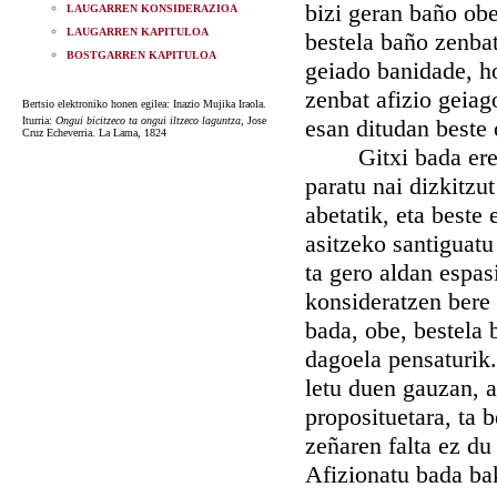
bizi geran baño obe
LAUGARREN KONSIDERAZIOA
LAUGARREN KAPITULOA
bestela baño zenbat
BOSTGARREN KAPITULOA
geiado banidade, ho
zenbat afizio geia
Bertsio elektroniko honen egilea: Inazio Mujika Iraola.
Iturria:
Ongui bicitzeco ta ongui iltzeco laguntza
, Jose
esan ditudan beste 
Cruz Echeverria. La Lama, 1824
Gitxi bada ere ga
paratu nai dizkitz
abetatik, eta beste
asitzeko santiguatu 
ta gero aldan espas
konsideratzen bere 
bada, obe, bestela
dagoela pensaturik
letu duen gauzan, a
proposituetara, ta 
zeñaren falta ez du
Afizionatu bada bak