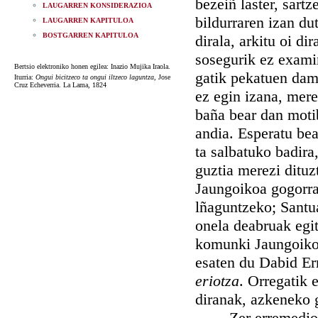
bezeiñ laster, sart
LAUGARREN KONSIDERAZIOA
bildurraren izan dut
LAUGARREN KAPITULOA
BOSTGARREN KAPITULOA
dirala, arkitu oi di
sosegurik ez examin
Bertsio elektroniko honen egilea: Inazio Mujika Iraola.
gatik pekatuen damu
Iturria:
Ongui bicitzeco ta ongui iltzeco laguntza
, Jose
Cruz Echeverria. La Lama, 1824
ez egin izana, merez
baña bear dan moti
andia. Esperatu be
ta salbatuko badira
guztia merezi dituz
Jaungoikoa gogorra
lñaguntzeko; Santua
onela deabruak egi
komunki Jaungoikoa
esaten du Dabid Er
eriotza
. Orregatik 
diranak, azkeneko g
Zer erremedio bad