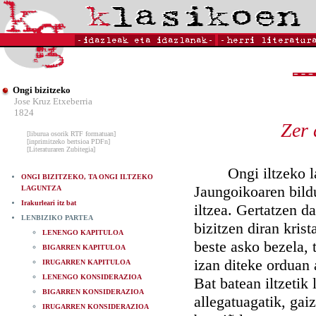
Ongi bizitzeko
Jose Kruz Etxeberria
1824
Zer 
[liburua osorik RTF formatuan]
[inprimitzeko bertsioa PDFn]
[Literaturaren Zubitegia]
Ongi iltzeko lagu
ONGI BIZITZEKO, TA ONGI ILTZEKO
Jaungoikoaren bildu
LAGUNTZA
Irakurleari itz bat
iltzea. Gertatzen d
LENBIZIKO PARTEA
bizitzen diran krist
LENENGO KAPITULOA
beste asko bezela, 
BIGARREN KAPITULOA
izan diteke orduan 
IRUGARREN KAPITULOA
LENENGO KONSIDERAZIOA
Bat batean iltzetik
BIGARREN KONSIDERAZIOA
allegatuagatik, gaiz
IRUGARREN KONSIDERAZIOA