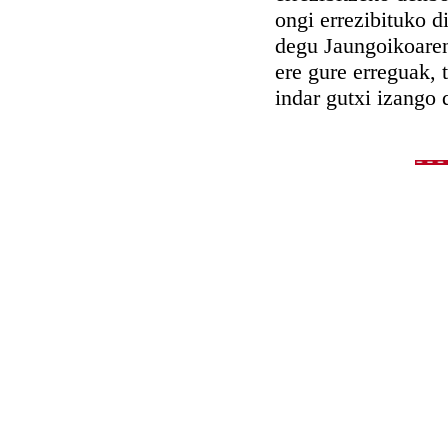
ongi errezibituko 
degu Jaungoikoaren
ere gure erreguak, 
indar gutxi izango 