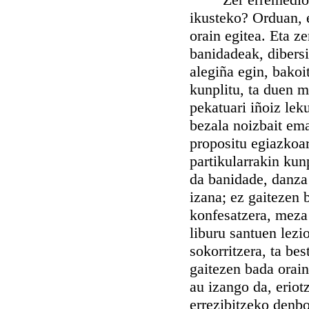
ikusteko? Orduan, 
orain egitea. Eta ze
banidadeak, dibersi
alegiña egin, bakoi
kunplitu, ta duen m
pekatuari iñoiz lek
bezala noizbait ema
propositu egiazkoar
partikularrakin kun
da banidade, danza
izana; ez gaitezen 
konfesatzera, meza 
liburu santuen lezi
sokorritzera, ta be
gaitezen bada orain
au izango da, eriot
errezibitzeko denbo