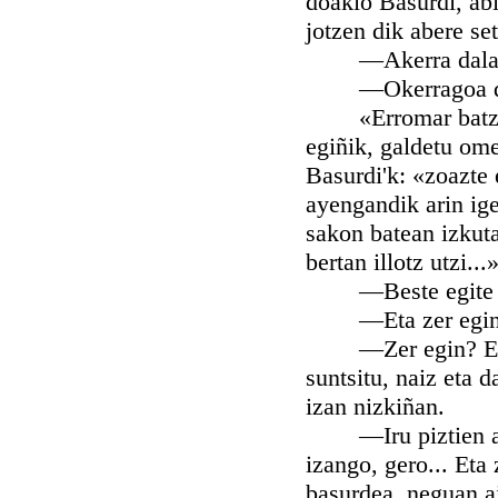
doakio Basurdi, abi
jotzen dik abere set
—Akerra dala zio
—Okerragoa duk
«Erromar batzu eto
egiñik, galdetu ome
Basurdi'k: «zoazte e
ayengandik arin ige
sakon batean izkuta
bertan illotz utzi...»
—Beste egite one
—Eta zer egin, ir
—Zer egin? Ez est
suntsitu, naiz eta 
izan nizkiñan.
—Iru piztien azal
izango, gero... Eta
basurdea, neguan ai