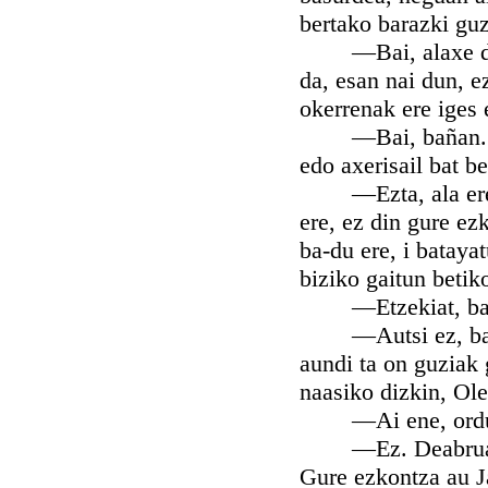
bertako barazki guz
—Bai, alaxe dun. 
da, esan nai dun, e
okerrenak ere iges e
—Bai, bañan... sa
edo axerisail bat be
—Ezta, ala ere, Iz
ere, ez din gure ez
ba-du ere, i bataya
biziko gaitun betiko
—Etzekiat, bada,
—Autsi ez, bañan, 
aundi ta on guziak 
naasiko dizkin, Ol
—Ai ene, ordua
—Ez. Deabruak ez 
Gure ezkontza au J