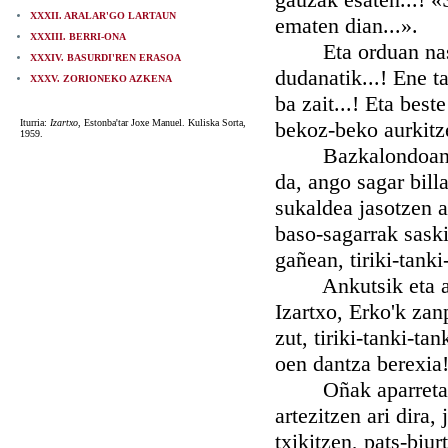
XXXII. ARALAR'GO LARTAUN
ematen dian...».
XXXIII. BERRI-ONA
Eta orduan naska 
XXXIV. BASURDI'REN ERASOA
dudanatik...! Ene t
XXXV. ZORIONEKO AZKENA
ba zait...! Eta best
Iturria:
Izartxo
, Estonba'tar Joxe Manuel. Kuliska Sorta,
bekoz-beko aurkitze
1959.
Bazkalondoan tola
da, ango sagar bill
sukaldea jasotzen a
baso-sagarrak saski
gañean, tiriki-tanki
Ankutsik eta astal
Izartxo, Erko'k za
zut, tiriki-tanki-ta
oen dantza berexia
Oñak aparretan, et
artezitzen ari dira,
txikitzen, pats-biur