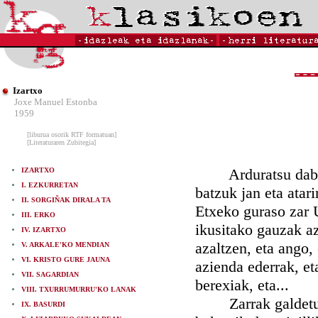
Izartxo
Joxe Manuel Estonba
1959
[liburua osorik RTF formatuan]
[Literaturaren Zubitegia]
Arduratsu dabil M
IZARTXO
I. EZKURRETAN
batzuk jan eta atari
II. SORGIÑAK DIRALA TA
Etxeko guraso zar U
III. ERKO
ikusitako gauzak aza
IV. IZARTXO
azaltzen, eta ango
V. ARKALE'KO MENDIAN
VI. KRISTO GURE JAUNA
azienda ederrak, et
VII. SAGARDIAN
berexiak, eta...
VIII. TXURRUMURRU'KO LANAK
Zarrak galdetu ta
IX. BASURDI