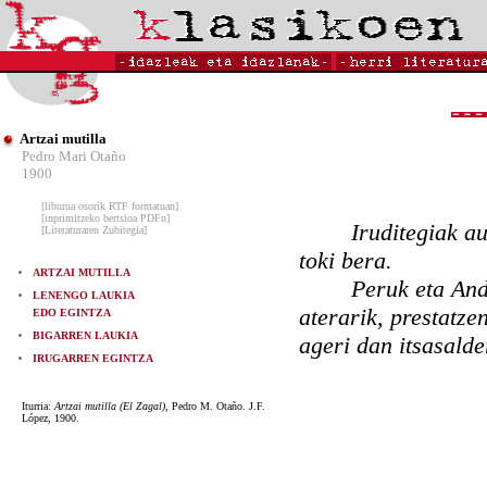
Artzai mutilla
Pedro Mari Otaño
1900
[liburua osorik RTF formatuan]
[inprimitzeko bertsioa PDFn]
Iruditegiak a
[Literaturaren Zubitegia]
toki bera.
ARTZAI MUTILLA
Peruk eta And
LENENGO LAUKIA
aterarik, prestatze
EDO EGINTZA
BIGARREN LAUKIA
ageri dan itsasalde
IRUGARREN EGINTZA
Iturria:
Artzai mutilla (El Zagal)
, Pedro M. Otaño. J.F.
López, 1900.