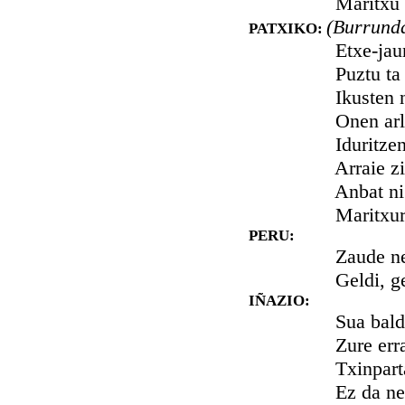
Maritxu gabe 
(Burrunda
PATXIKO:
Etxe-jaun, a
Puztu ta be
Ikusten naz
Onen arlot
Iduritzen al
Arraie ziki
Anbat ni ez 
Maritxuren 
PERU:
Zaude nere 
Geldi, geldi,
IÑAZIO:
Sua baldin 
Zure erraie
Txinparta g
Ez da nerie