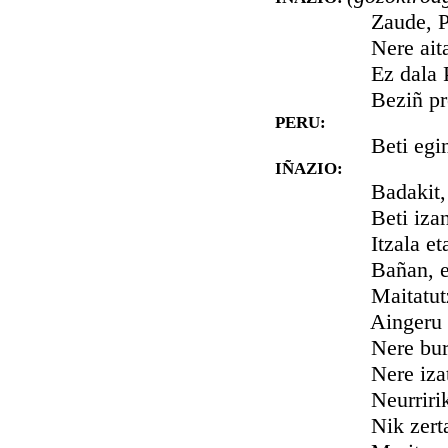
Zaude, Perutx
Nere aitari a
Ez dala Peru 
Beziñ prestur
PERU:
Beti egin det
IÑAZIO:
Badakit, Peru
Beti izango d
Itzala eta be
Bañan, ezin d
Maitatutzen d
Aingeru ori, s
Nere burua e
Nere izate g
Neurririk gab
Nik zertarako 