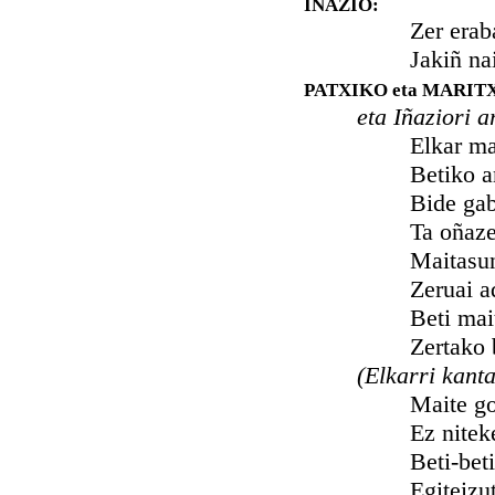
IÑAZIO:
Zer erabaki o
Jakiñ nai det 
PATXIKO eta MARIT
eta Iñaziori 
Elkar maitatze
Betiko amor
Bide gabeko 
Ta oñazeai e
Maitasun garb
Zeruai adier
Beti maitatze
Zertako bizi
(Elkarri kanta
Maite gozoa, 
Ez niteke zu
Beti-betiko z
Egiteizut ju