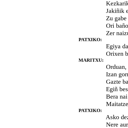
Kezkarik id
Jakiñik ez n
Zu gabe biz
Ori baño ge
Zer naizu, P
PATXIKO:
Egiya da, ez
Orixen best
MARITXU:
Orduan, zer
Izan gorrot
Gazte bati, 
Egiñ beste g
Bera nai ez 
Maitatzea b
PATXIKO:
Asko dezu, 
Nere aur ku