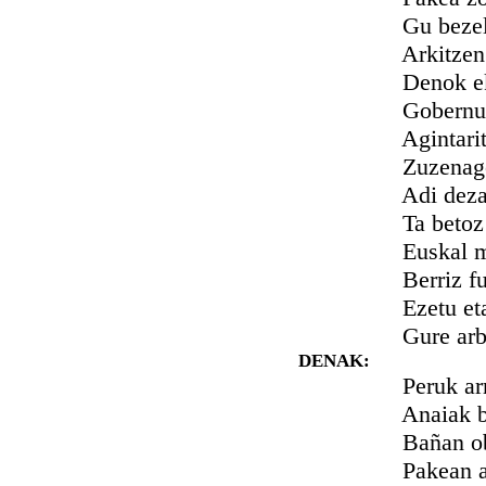
Gu bezelaxe
Arkitzen dira
Denok ekarri 
Gobernu lots
Agintaritzat a
Zuzenago ta
Adi dezagun 
Ta betoz len
Euskal mendia
Berriz fuero
Ezetu eta os
Gure arbola 
DENAK:
Peruk arrazoi
Anaiak burr
Bañan obe da,
Pakean alkar