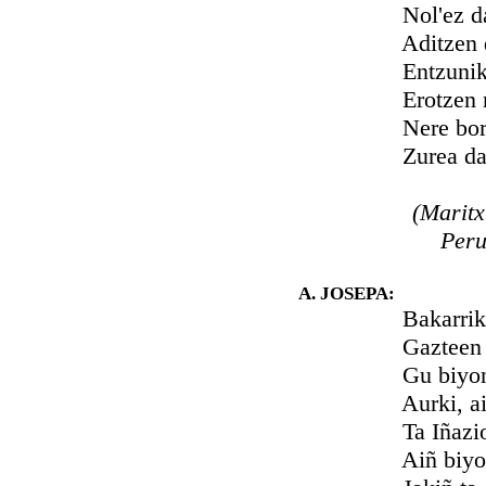
Nol'ez da li
Aditzen di
Entzunik zu
Erotzen nau
Nere boron
Zurea da d
(Maritx
Peru
A. JOSEPA:
Bakarrik uzt
Gazteen ezk
Gu biyon su
Aurki, ai! ze
Ta Iñaziok 
Aiñ biyotz g