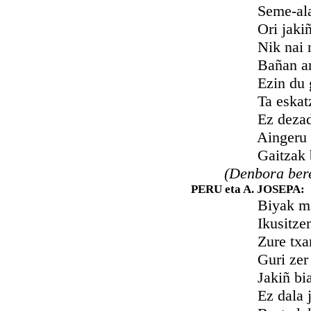
Seme-alaba 
Ori jakiñik, 
Nik nai nituz
Bañan anima 
Ezin du geigo
Ta eskatzen di
Ez dezadala 
Aingeru orrek
Gaitzak biaiz
(Denbora bere
PERU eta A. JOSEPA:
Biyak maitatz
Ikusitzen de
Zure txarkeri
Guri zer dig
Jakiñ biazu e
Ez dala jate