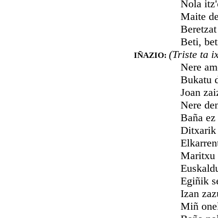
Nola itz'ema
Maite detan
Beretzat izan
Beti, beti, 
(Triste ta i
IÑAZIO:
Nere amets ta
Bukatu dira 
Joan zaizkit p
Nere denbora
Baña ez dizuet
Ditxarik gal
Elkarrentzako
Maritxu eta 
Euskaldun jato
Egiñik senar
Izan zazute n
Miñ onek illk