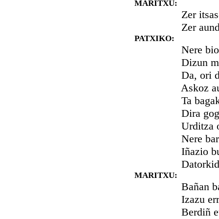
MARITXU:
Zer itsaso e
Zer aundita
PATXIKO:
Nere biotza
Dizun mait
Da, ori den
Askoz aund
Ta bagak pur
Dira gogor
Urditza ort
Nere barre
Iñazio bur
Datorkidan
MARITXU:
Bañan barka
Izazu erru
Berdiñ etze