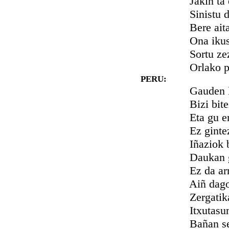
Jakiñ ta ere
Sinistu det,
Bere aita pre
Ona ikusir
Sortu zeza
Orlako pizt
PERU:
Gauden lasai
Bizi bitez d
Eta gu ere 
Ez gintezke
Iñaziok be
Daukan gorr
Ez da arrit
Aiñ dago lo
Zergatikan b
Itxutasune
Bañan senda