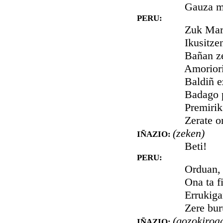
Gauza minkatz
PERU:
Zuk Maritxuri
Ikusitzen det,
Bañan zertako
Amoriorik ez
Baldiñ ezkon
Badago penaz 
Premirik gab
Zerate oraiñ, 
(zeken)
IÑAZIO:
Beti!
PERU:
Orduan, mai
Ona ta fiña d
Errukigarri, z
Zere burua a
(gozokiroa
IÑAZIO: