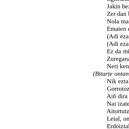
Jakin bezate z
Zer dan biyot
Nola maitatze
Ematen diyo
(Adi ezazu, n
(Adi ezazu, n
Ez da miseri
Zureganako 
Neri kenduko
(Bitarte ontan
Nik eztakit ze
Gorrotoz eta
Aiñ dira onak
Nai izatea mi
Aitortutzen de
Leial, onradu
Erdoiztak eziñ