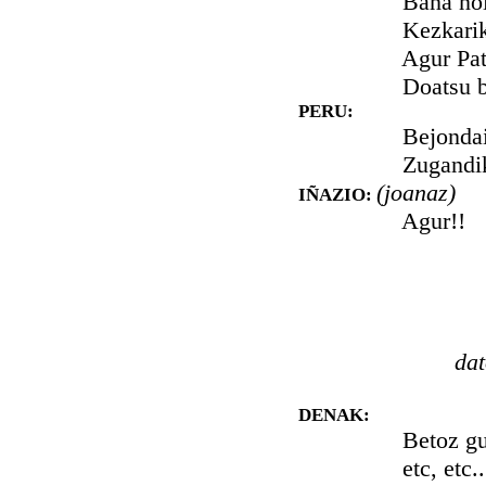
Baña nola, ez
Kezkarik gab
Agur Patxiko,
Doatsu bizi z
PERU:
Bejondaizula
Zugandik gut
(joanaz)
IÑAZIO:
Agur!!
dat
DENAK:
Betoz gure f
etc, etc..