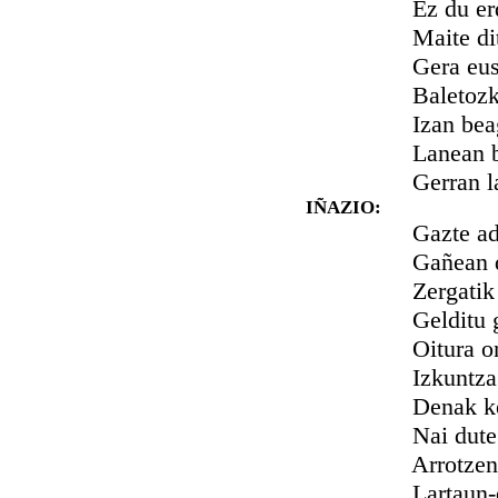
Ez du erdal
Maite ditu
Gera euska
Baletozke 
Izan beag
Lanean bez
Gerran lag
IÑAZIO:
Gazte adisk
Gañean da g
Zergatik fue
Gelditu ge
Oitura onak
Izkuntza ed
Denak kendu 
Nai dute er
Arrotzen sa
Lartaun-en l