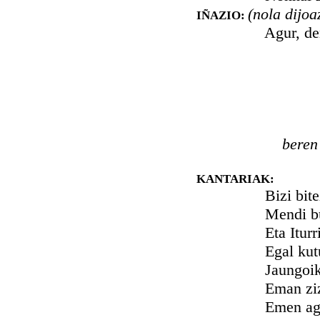
(nola dijoa
IÑAZIO:
Agur, denak
beren 
KANTARIAK:
Bizi bitez, K
Mendi burni
Eta Iturrio
Egal kutun
Jaungoikoak 
Eman zizki
Emen agint