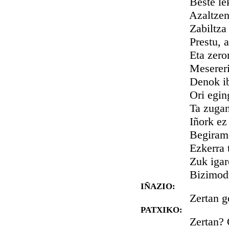
Beste lekutan
Azaltzen du 
Zabiltza beti,
Prestu, al de
Eta zerorrek 
Mesererik a
Denok ibilli 
Ori egingo 
Ta zuganako g
Iñork ez leig
Begiramena, 
Ezkerra ta a
Zuk igaroko 
Bizimodurik
IÑAZIO:
Zertan geldit
PATXIKO:
Zertan? Orai