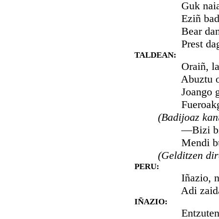
Guk naiagati
Eziñ badegu
Bear danean 
Prest dago g
TALDEAN:
Oraiñ, lagunak
Abuztu ona b
Joango giñake
Fueroakgatik 
(Badijoaz kan
—Bizi bitez 
Mendi burnid
(Gelditzen dir
PERU:
Iñazio, nik es
Adi zaidazu o
IÑAZIO:
Entzuten nago