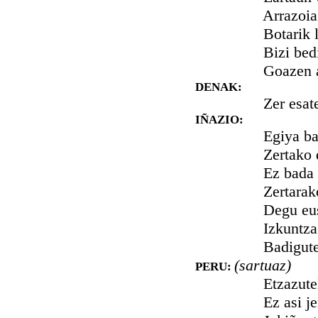
Arrazoia b
Botarik lur
Bizi bedi L
Goazen aur
DENAK:
Zer esaten 
IÑAZIO:
Egiya bakar
Zertako da 
Ez bada onr
Zertarako b
Degu euskal
Izkuntza ere
Badigute, Ja
(sartuaz)
PERU:
Etzazutela ge
Ez asi jende