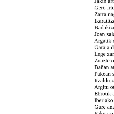
Jakiñ artean 
Gero irten g
Zarra nago ta 
Ikaratitzat a
Badakizute n
Joan zala ger
Argatik diot, 
Garaia dator
Lege zarrari 
Zuazte ordu
Bañan aurretik
Pakean saia 
Itzaldu zaigu
Argitu ote l
Ebrotik aruntz
Iberiako la
Gure anaiak d
Pakea zor d