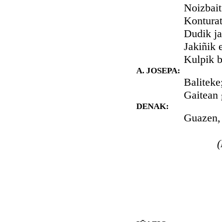
Noizbait az
Konturatuko
Dudik jartze
Jakiñik ez 
Kulpik berak
A. JOSEPA:
Baliteke; tir
Gaitean gos
DENAK:
Guazen, bada
(