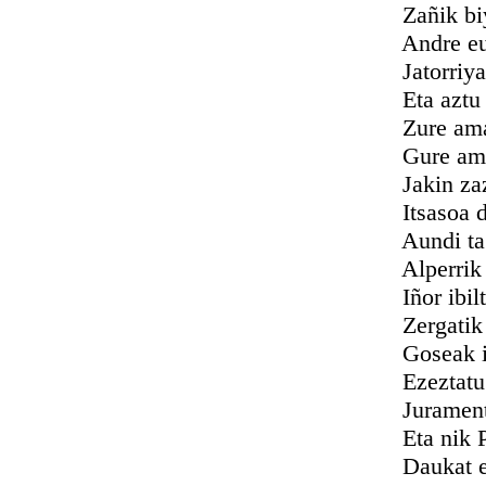
Zañik biyot
Andre euska
Jatorriya i
Eta aztu al 
Zure ama ze
Gure amor
Jakin zazu 
Itsasoa dan
Aundi ta za
Alperrik da 
Iñor ibiltz
Zergatik na
Goseak illt
Ezeztatu ba
Juramentur
Eta nik Patx
Daukat egiñ