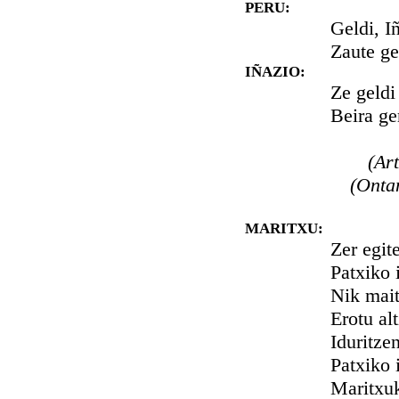
PERU:
Geldi, Iñazio
Zaute geldir
IÑAZIO:
Ze geldi ta z
Beira gero 
(Ar
(Ontan
MARITXU:
Zer egitera
Patxiko illt
Nik maitatz
Erotu altze
Iduritzen al
Patxiko illt
Maritxuk ez