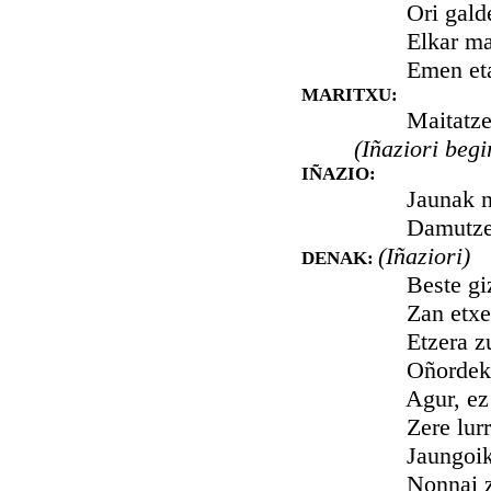
Ori galdetz
Elkar maitatz
Emen eta no
MARITXU:
Maitatzen be
(Iñaziori begi
IÑAZIO:
Jaunak nai d
Damutzea bi
(Iñaziori)
DENAK:
Beste gizam
Zan etxe-jau
Etzera zu e
Oñordeko tx
Agur, ez diz
Zere lurrik 
Jaungoikoak
Nonnai zabal