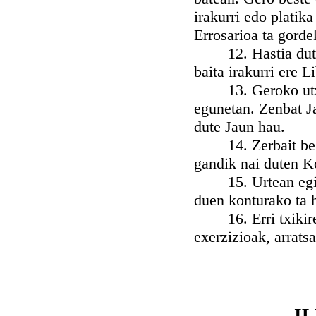
irakurri edo plati
Errosarioa ta gorde
12. Hastia dutena
baita irakurri ere 
13. Geroko utzi d
egunetan. Zenbat J
dute Jaun hau.
14. Zerbait behar
gandik nai duten K
15. Urtean egin b
duen konturako ta 
16. Erri txikiren
exerzizioak, arrats
I