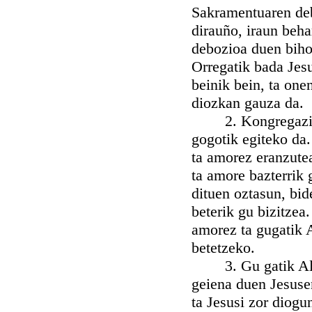
Sakramentuaren deb
dirauño, iraun beh
debozioa duen biho
Orregatik bada Jes
beinik bein, ta on
diozkan gauza da.
2. Kongregazio h
gogotik egiteko da
ta amorez eranzute
ta amore bazterrik 
dituen oztasun, bid
beterik gu bizitze
amorez ta gugatik 
betetzeko.
3. Gu gatik Aldar
geiena duen Jesuse
ta Jesusi zor diogu