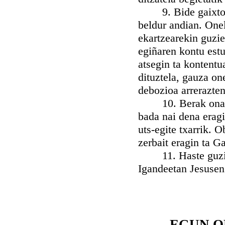
9. Bide gaixtoeta
beldur andian. Onel
ekartzearekin guzie
egiñaren kontu estu
atsegin ta kontentu
dituztela, gauza on
debozioa arrerazten
10. Berak onak iz
bada nai dena eragi
uts-egite txarrik. O
zerbait eragin ta G
11. Haste guzian 
Igandeetan Jesusen
EGUN O