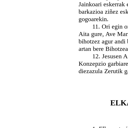
Jainkoari eskerrak 
barkazioa ziñez esk
gogoarekin.
11. Ori egin ondoa
Aita gure, Ave Mari
bihotzez agur andi 
artan bere Bihotzea
12. Jesusen Amari
Konzepzio garbiare
diezazula Zerutik g
ELK