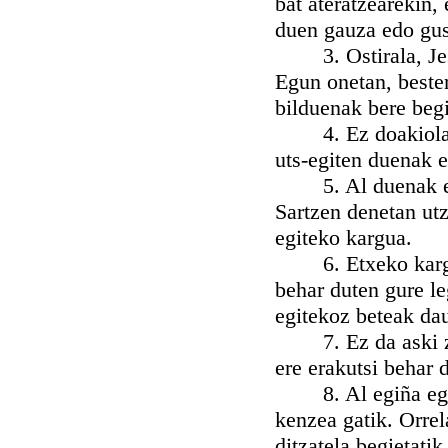
bat ateratzearekin,
duen gauza edo gus
3. Ostirala, Jesu
Egun onetan, bester
bilduenak bere begi
4. Ez doakiola, a
uts-egiten duenak 
5. Al duenak ez du
Sartzen denetan ut
egiteko kargua.
6. Etxeko kargua 
behar duten gure l
egitekoz beteak dau
7. Ez da aski zer
ere erakutsi behar 
8. Al egiña egin 
kenzea gatik. Orrel
ditzatela begietatik