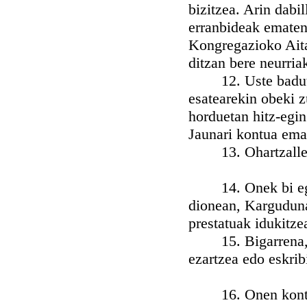
bizitzea. Arin dabil
erranbideak ematen 
Kongregazioko Aita
ditzan bere neurri
12. Uste badute, 
esatearekin obeki 
horduetan hitz-egin
Jaunari kontua ema
13. Ohartzalle bi
14. Onek bi egite
dionean, Kargudunak
prestatuak idukitze
15. Bigarrena, ge
ezartzea edo eskrib
16. Onen kontura 