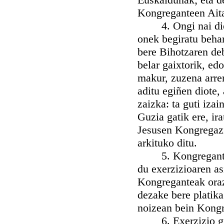
Kongreganteen Ait
4. Ongi nai dien 
onek begiratu beha
bere Bihotzaren de
belar gaixtorik, ed
makur, zuzena arre
aditu egiñen diote,
zaizka: ta guti iza
Guzia gatik ere, ir
Jesusen Kongregazi
arkituko ditu.
5. Kongreganteen 
du exerzizioaren as
Kongreganteak oraz
dezake bere platika
noizean bein Kong
6. Exerzizio guzi