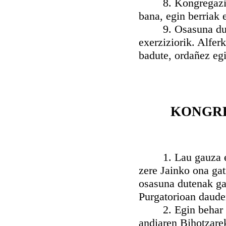
8. Kongregazioan 
bana, egin berriak 
9. Osasuna dutena
exerziziorik. Alfer
badute, ordañez egi
KONGRE
1. Lau gauza egin
zere Jainko ona gat
osasuna dutenak gat
Purgatorioan daude
2. Egin behar dez
andiaren Bihotzare