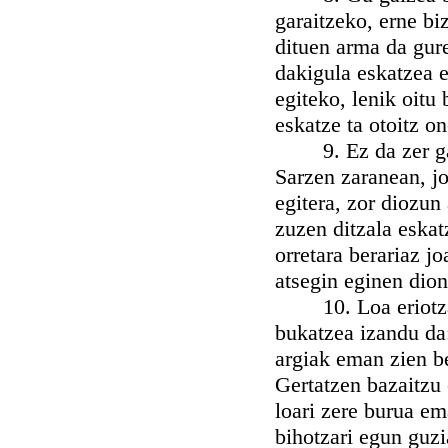
garaitzeko, erne bi
dituen arma da gure
dakigula eskatzea e
egiteko, lenik oitu
eskatze ta otoitz o
9. Ez da zer galdu
Sarzen zaranean, j
egitera, zor diozun
zuzen ditzala eskat
orretara berariaz j
atsegin eginen dion
10. Loa eriotzaren
bukatzea izandu da:
argiak eman zien b
Gertatzen bazaitzu 
loari zere burua em
bihotzari egun guzi