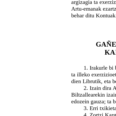
argizagia ta exerzi
Artu-emanak ezartz
behar ditu Kontuak
GAÑE
KA
1. Irakurle bi beh
ta illeko exerzizio
dien Librutik, eta 
2. Izain dira Ald
Biltzallearekin iza
edozein gauza; ta b
3. Erri txikietan 
4. Zortzi Kargudu