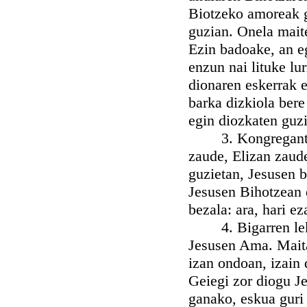
Biotzeko amoreak ga
guzian. Onela maite
Ezin badoake, an e
enzun nai lituke lu
dionaren eskerrak 
barka dizkiola bere
egin diozkaten guzi
3. Kongregante on
zaude, Elizan zaud
guzietan, Jesusen 
Jesusen Bihotzean 
bezala: ara, hari e
4. Bigarren lekua
Jesusen Ama. Mait
izan ondoan, izain 
Geiegi zor diogu J
ganako, eskua guri