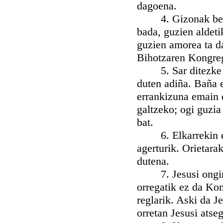
dagoena.
4. Gizonak bezal
bada, guzien aldeti
guzien amorea ta 
Bihotzaren Kongre
5. Sar ditezke K
duten adiña. Baña e
errankizuna emain 
galtzeko; ogi guzia
bat.
6. Elkarrekin egit
agerturik. Orietara
dutena.
7. Jesusi onginai
orregatik ez da Ko
reglarik. Aski da J
orretan Jesusi atseg