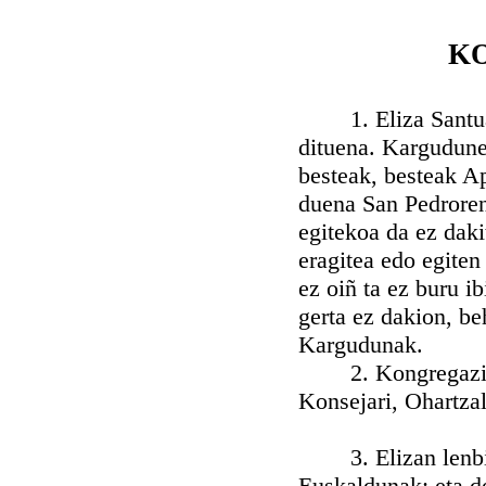
K
1. Eliza Santua K
dituena. Kargudune
besteak, besteak A
duena San Pedroren
egitekoa da ez daki
eragitea edo egiten
ez oiñ ta ez buru i
gerta ez dakion, b
Kargudunak.
2. Kongregazio on
Konsejari, Ohartzall
3. Elizan lenbizi
Euskaldunak; eta d