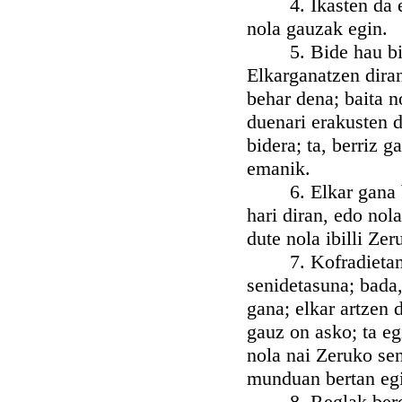
4. Ikasten da eme
nola gauzak egin.
5. Bide hau bi bi
Elkarganatzen dira
behar dena; baita n
duenari erakusten d
bidera; ta, berriz 
emanik.
6. Elkar gana bilz
hari diran, edo nola
dute nola ibilli Ze
7. Kofradietan sar
senidetasuna; bada,
gana; elkar artzen d
gauz on asko; ta eg
nola nai Zeruko sen
munduan bertan egi
8. Reglak bereizt