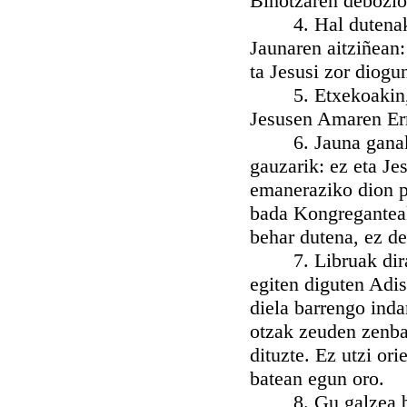
Bihotzaren debozio
4. Hal dutenak egi
Jaunaren aitziñean:
ta Jesusi zor diogu
5. Etxekoakin, hal
Jesusen Amaren Err
6. Jauna ganako g
gauzarik: ez eta Je
emaneraziko dion pr
bada Kongreganteak
behar dutena, ez d
7. Libruak dira ix
egiten diguten Adi
diela barrengo inda
otzak zeuden zenbai
dituzte. Ez utzi ori
batean egun oro.
8. Gu galzea best