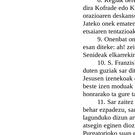
dira Kofrade edo K
orazioaren deskans
Jateko onek ematen 
etsaiaren tentazioa
9. Onenbat ondasu
esan diteke: ah! ze
Senideak elkarrekin
10. S. Franzisko 
duten guziak sar di
Jesusen izenekoak 
beste izen moduak 
honrarako ta gure 
11. Sar zaitez bad
behar ezpadezu, sa
lagunduko dizun ar
atsegin eginen dioz
Purgatorioko suan 