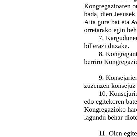
Kongregazioaren ong
bada, dien Jesusek 
Aita gure bat eta A
orretarako egin beh
7. Kargudunen kon
billerazi ditzake.
8. Kongreganteai a
berriro Kongregazi
9. Konsejarien eg
zuzenzen konsejuz 
10. Konsejarien e
edo egitekoren bate
Kongregazioko haren
lagundu behar diot
11. Oien egitekoa