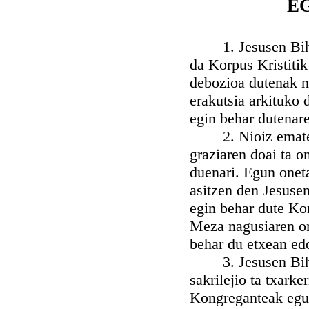
E
1. Jesusen Bihotz
da Korpus Kristitik
debozioa dutenak n
erakutsia arkituko 
egin behar dutenar
2. Nioiz emateko,
graziaren doai ta o
duenari. Egun onet
asitzen den Jesuse
egin behar dute Kon
Meza nagusiaren on
behar du etxean ed
3. Jesusen Bihotz
sakrilejio ta txark
Kongreganteak egun