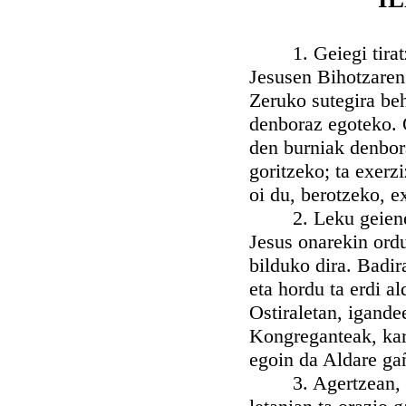
1. Geiegi tiratzen
Jesusen Bihotzaren
Zeruko sutegira be
denboraz egoteko. 
den burniak denbora
goritzeko; ta exerz
oi du, berotzeko, ex
2. Leku geienetan
Jesus onarekin ordu 
bilduko dira. Badir
eta hordu ta erdi 
Ostiraletan, igande
Kongreganteak, kar
egoin da Aldare ga
3. Agertzean, Jes