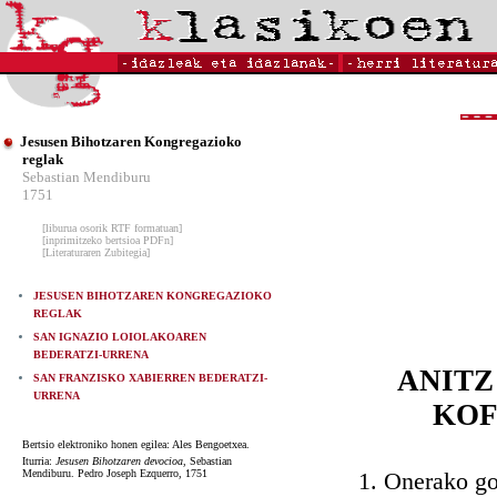
Jesusen Bihotzaren Kongregazioko
reglak
Sebastian Mendiburu
1751
[liburua osorik RTF formatuan]
[inprimitzeko bertsioa PDFn]
[Literaturaren Zubitegia]
JESUSEN BIHOTZAREN KONGREGAZIOKO
REGLAK
SAN IGNAZIO LOIOLAKOAREN
BEDERATZI-URRENA
ANITZ
SAN FRANZISKO XABIERREN BEDERATZI-
URRENA
KOF
Bertsio elektroniko honen egilea: Ales Bengoetxea.
Iturria:
Jesusen Bihotzaren devocioa
, Sebastian
Mendiburu. Pedro Joseph Ezquerro, 1751
1. Onerako gogori