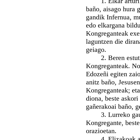
1. Elkar arturik 
baño, aisago hura g
gandik Infernua, mu
edo elkargana bildu
Kongreganteak exer
laguntzen die diran
geiago.
2. Beren estutasu
Kongreganteak. Norb
Edozeñi egiten zaio
anitz baño, Jesuse
Kongreganteak; eta
diona, beste askori
gañerakoai baño, ge
3. Lurreko gauzen
Kongregante, beste 
orazioetan.
4. Elizakoak artz