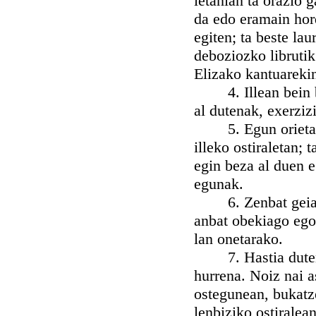
letanian ta orazio 
da edo eramain hord
egiten; ta beste la
deboziozko librutik
Elizako kantuareki
4. Illean bein bad
al dutenak, exerziz
5. Egun orietan e
illeko ostiraletan;
egin beza al duen 
egunak.
6. Zenbat geiago
anbat obekiago egoi
lan onetarako.
7. Hastia dutenak
hurrena. Noiz nai a
ostegunean, bukatz
lenbiziko ostiralean