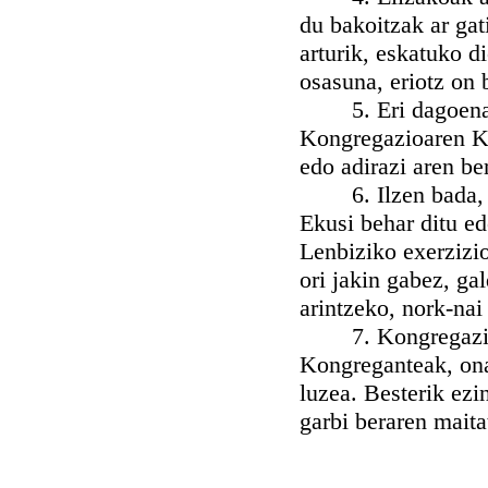
du bakoitzak ar ga
arturik, eskatuko d
osasuna, eriotz on 
5. Eri dagoenak g
Kongregazioaren K
edo adirazi aren be
6. Ilzen bada, at
Ekusi behar ditu ed
Lenbiziko exerzizio
ori jakin gabez, ga
arintzeko, nork-nai
7. Kongregazioare
Kongreganteak, onak
luzea. Besterik ez
garbi beraren maita