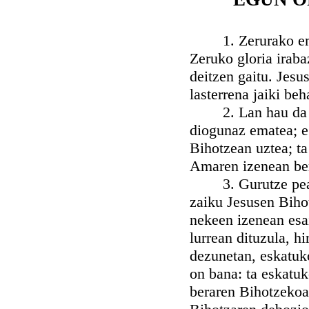
1. Zerurako eman 
Zeruko gloria iraba
deitzen gaitu. Jesu
lasterrena jaiki beh
2. Lan hau da bela
diogunaz ematea; e
Bihotzean uztea; ta
Amaren izenean ber
3. Gurutze pean, a
zaiku Jesusen Biho
nekeen izenean esai
lurrean dituzula, h
dezunetan, eskatuko
on bana: ta eskatu
beraren Bihotzekoak