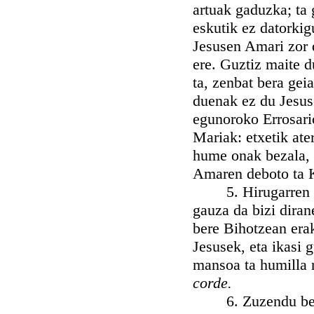
artuak gaduzka; ta 
eskutik ez datorki
Jesusen Amari zor 
ere. Guztiz maite 
ta, zenbat bera ge
duenak ez du Jesus
egunoroko Errosari
Mariak: etxetik ate
hume onak bezala, t
Amaren deboto ta K
5. Hirugarren Je
gauza da bizi diran
bere Bihotzean erak
Jesusek, eta ikasi 
mansoa ta humilla 
corde.
6. Zuzendu behar 