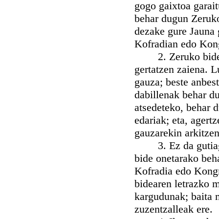
gogo gaixtoa garait
behar dugun Zeruko
dezake gure Jauna 
Kofradian edo Kong
2. Zeruko bidean 
gertatzen zaiena. L
gauza; beste anbes
dabillenak behar du
atsedeteko, behar d
edariak; eta, agert
gauzarekin arkitzen
3. Ez da gutiagor
bide onetarako beh
Kofradia edo Kongr
bidearen letrazko 
kargudunak; baita 
zuzentzalleak ere.