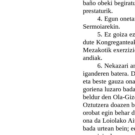
baño obeki begiratu
prestaturik.
4. Egun onetan ka
Sermoiarekin.
5. Ez goiza ezik 
dute Kongreganteak 
Mezakotik exerzizi
andiak.
6. Nekazari anitz
iganderen batera. 
eta beste gauza ona
goriena luzaro bad
beldur den Ola-Giz
Oztutzera doazen b
orobat egin behar d
ona da Loiolako Ai
bada urtean bein; e