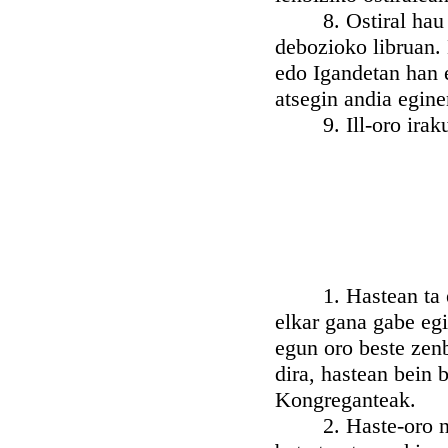
8. Ostiral hau no
debozioko libruan.
edo Igandetan han e
atsegin andia egine
9. Ill-oro irakur
1. Hastean ta egu
elkar gana gabe egi
egun oro beste zen
dira, hastean bein 
Kongreganteak.
2. Haste-oro neka