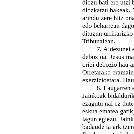
diozu bati ere utzi 
diozkatzu bakeak. 
arindu zere hitz on
edo beharrean dago
dituzun urrikarizko
Tribunalean.
7. Aldezunei erak
debozioa. Jesus mai
oriei debozio hau a
Orretarako eramain
exerzizioetara. Hau
8. Laugarren egin
Jainkoak bidalduri
ezagutu nai ez dute
eskua ematea gatik,
lagun egiezu, Jaink
badaude ta arkitzen