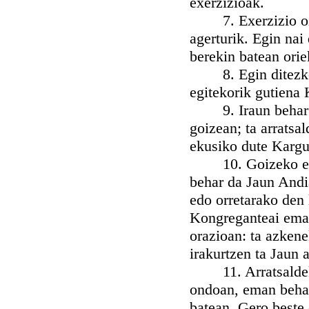
exerzizioak.
7. Exerzizio oiek
agerturik. Egin nai
berekin batean orie
8. Egin ditezke e
egitekorik gutiena
9. Iraun behar dut
goizean; ta arratsa
ekusiko dute Karg
10. Goizeko exerz
behar da Jaun Andia
edo orretarako den 
Kongreganteai emat
orazioan: ta azken
irakurtzen ta Jaun 
11. Arratsaldekoa
ondoan, eman behar 
batean. Gero beste 