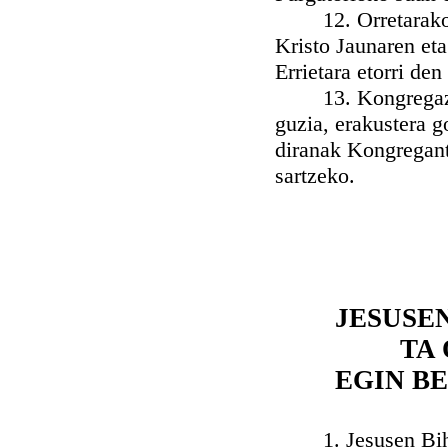
12. Orretarako gu
Kristo Jaunaren et
Errietara etorri de
13. Kongregazio 
guzia, erakustera g
diranak Kongregante
sartzeko.
JESUSE
TA
EGIN B
1. Jesusen Bihotz