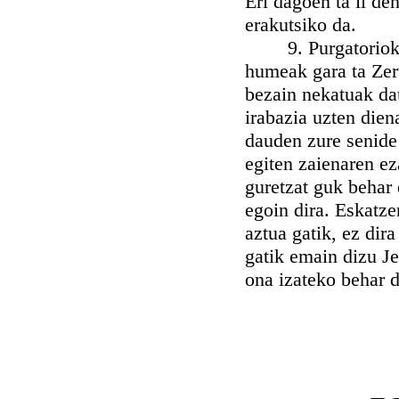
Eri dagoen ta il d
erakutsiko da.
9. Purgatoriokoei
humeak gara ta Zer
bezain nekatuak da
irabazia uzten dien
dauden zure senide 
egiten zaienaren e
guretzat guk behar
egoin dira. Eskatze
aztua gatik, ez dira
gatik emain dizu J
ona izateko behar 