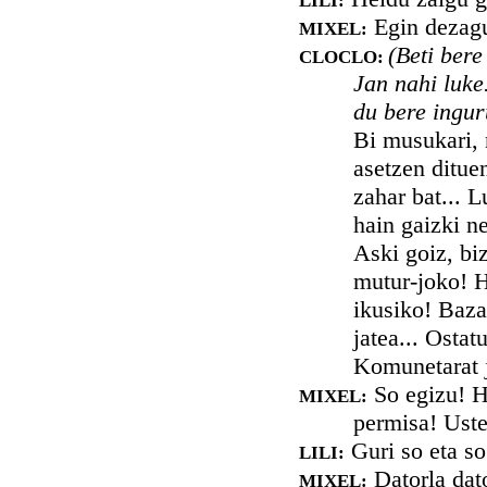
LILI:
Egin dezagu
MIXEL:
(Beti ber
CLOCLO:
Jan nahi luke
du bere inguru
Bi musukari, 
asetzen ditue
zahar bat... 
hain gaizki ne
Aski goiz, bi
mutur-joko! H
ikusiko! Baza
jatea... Ostat
Komunetarat j
So egizu! H
MIXEL:
permisa! Uste
Guri so eta so
LILI:
Datorla dat
MIXEL: