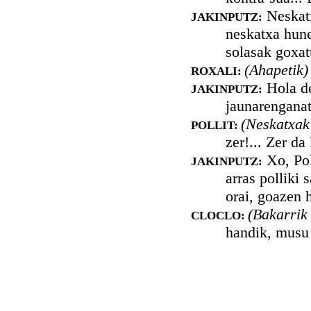
Neskatx
JAKINPUTZ:
neskatxa hune
solasak goxat
(Ahapetik
ROXALI:
Hola den
JAKINPUTZ:
jaunarengana
(Neskatxak
POLLIT:
zer!... Zer d
Xo, Poll
JAKINPUTZ:
arras polliki 
orai, goazen 
(Bakarrik 
CLOCLO:
handik, musu 