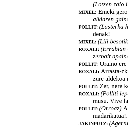
(Lotzen zaio i
Emeki gero,
MIXEL:
alkiaren gain
(Lasterka 
POLLIT:
denak!
(Lili besoti
MIXEL:
(Errabian 
ROXALI:
zerbait apai
Oraino ere 
POLLIT:
Arrasta-zki
ROXALI:
zure aldekoa 
Zer, nere k
POLLIT:
(Polliti le
ROXALI:
musu. Vive la
(Orroaz)
Ai
POLLIT:
madarikatua!.
(Agert
JAKINPUTZ: