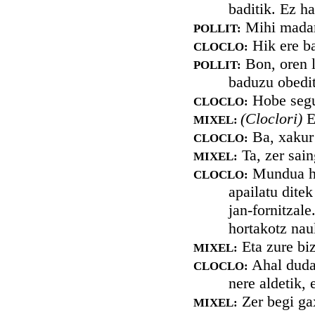
baditik. Ez ha
Mihi madari
POLLIT:
Hik ere ba
CLOCLO:
Bon, oren l
POLLIT:
baduzu obedit
Hobe segur
CLOCLO:
(Cloclori)
E
MIXEL:
Ba, xakur 
CLOCLO:
Ta, zer sai
MIXEL:
Mundua ho
CLOCLO:
apailatu ditek
jan-fornitzale
hortakotz nau
Eta zure bi
MIXEL:
Ahal dudan
CLOCLO:
nere aldetik, 
Zer begi gax
MIXEL: