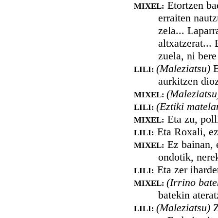
Etortzen bad
MIXEL:
erraiten naut
zela... Laparr
altxatzerat..
zuela, ni ber
(Maleziatsu)
B
LILI:
aurkitzen dioz
(Maleziats
MIXEL:
(Eztiki matela
LILI:
Eta zu, poll
MIXEL:
Eta Roxali, ez
LILI:
Ez bainan, e
MIXEL:
ondotik, nere
Eta zer iharde
LILI:
(Irrino bat
MIXEL:
batekin aterat
(Maleziatsu)
Z
LILI: