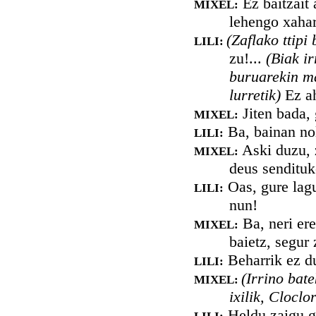
Ez baitzait 
MIXEL:
lehengo xahar
(Zaflako ttipi
LILI:
zu!...
(Biak i
buruarekin ma
lurretik)
Ez ah
Jiten bada, 
MIXEL:
Ba, bainan nol
LILI:
Aski duzu, 
MIXEL:
deus senditu
Oas, gure lagu
LILI:
nun!
Ba, neri ere
MIXEL:
baietz, segur
Beharrik ez du
LILI:
(Irrino bat
MIXEL:
ixilik, Cloclor
Heldu zaigu gu