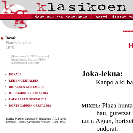
Roxali
Piarres Larzabal
1970
[liburua osorik RTF formatuan]
[inprimitzeko bertsioa PDFn]
[Literaturaren Zubitegia]
Joka-lekua:
ROXALI
Kanpo alki baten 
LEHEN GERTALDIA
BIGARREN GERTALDIA
HIRUGARREN GERTALDIA
LAUGARREN GERTALDIA
Plaza huntak
MIXEL:
BORTZGARREN GERTALDIA
hau, guretzat 
Iturria:
Piarres Larzabalen idazlanak (IV)
, Piarres
Agian, hortxeta
LILI:
Larzabal (Piarres Xarrittonen edizioa). Elkar, 1992
ondorat.