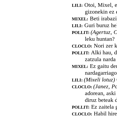
Otoi, Mixel, e
LILI:
gizonekin ez d
Beti irabazi
MIXEL:
Guri buruz hel
LILI:
(Agertuz, C
POLLIT:
leku huntan?
Nori zer k
CLOCLO:
Alki hau, d
POLLIT:
zatzula narda
Ez gaitu de
MIXEL:
nardagarriago
(Mixeli lotuz)
LILI:
(Janez, Po
CLOCLO:
adorean, aski
diruz beteak d
Ez zaitela g
POLLIT:
Habil hire
CLOCLO: