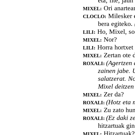
eta, fite, jau
Ori anartean
MIXEL:
Milesker e
CLOCLO:
bera egiteko.
Ho, Mixel, so
LILI:
Nor?
MIXEL:
Horra hortxet 
LILI:
Zertan ote 
MIXEL:
(Agertzen 
ROXALI:
zainen jabe. 
salatzerat. N
Mixel deitzen
Zer da?
MIXEL:
(Hotz eta 
ROXALI:
Zu zato hun
MIXEL:
(Ez daki z
ROXALI:
hitzartuak gin
Hitzartuak?
MIXEL: