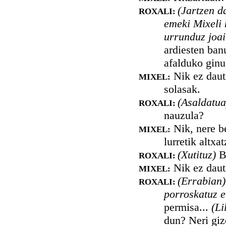
(Jartzen d
ROXALI:
emeki Mixeli 
urrunduz joai
ardiesten ban
afalduko ginu
Nik ez daut
MIXEL:
solasak.
(Asaldatu
ROXALI:
nauzula?
Nik, nere be
MIXEL:
lurretik altxa
(Xutituz)
B
ROXALI:
Nik ez dautz
MIXEL:
(Errabian
ROXALI:
porroskatuz e
permisa...
(Li
dun? Neri giz