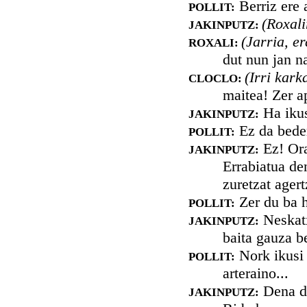
Berriz ere 
POLLIT:
(Roxali
JAKINPUTZ:
(Jarria, e
ROXALI:
dut nun jan n
(Irri kark
CLOCLO:
maitea! Zer a
Ha ikus
JAKINPUTZ:
Ez da beder
POLLIT:
Ez! Ora
JAKINPUTZ:
Errabiatua de
zuretzat ager
Zer du ba h
POLLIT:
Neskatx
JAKINPUTZ:
baita gauza b
Nork ikusi 
POLLIT:
arteraino...
Dena da
JAKINPUTZ: