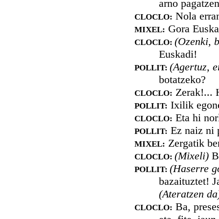
arno pagatzen
Nola erra
CLOCLO:
Gora Euska
MIXEL:
(Ozenki, 
CLOCLO:
Euskadi!
(Agertuz, 
POLLIT:
botatzeko?
Zerak!... 
CLOCLO:
Ixilik egon
POLLIT:
Eta hi nor
CLOCLO:
Ez naiz ni 
POLLIT:
Zergatik be
MIXEL:
(Mixeli)
B
CLOCLO:
(Haserre g
POLLIT:
bazaituztet! 
(Ateratzen da
Ba, preses
CLOCLO: