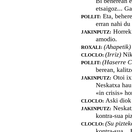
Bi beherean e
etsaigoz... G
Eta, behere
POLLIT:
erran nahi du
Horrek 
JAKINPUTZ:
amodio.
(Ahapetik
ROXALI:
(Irriz)
Nik
CLOCLO:
(Haserre C
POLLIT:
berean, kalitz
Otoi ix
JAKINPUTZ:
Neskatxa hau 
«in crisis» ho
Aski diok 
CLOCLO:
Neskatx
JAKINPUTZ:
kontra-sua piz
(Su piztek
CLOCLO:
kontra-sua...