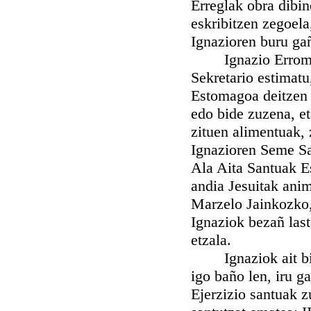
Erreglak obra dibin
eskribitzen zegoela
Ignazioren buru ga
Ignazio Erromako 
Sekretario estimat
Estomagoa deitzen z
edo bide zuzena, e
zituen alimentuak, 
Ignazioren Seme San
Ala Aita Santuak Es
andia Jesuitak anim
Marzelo Jainkozko,
Ignaziok bezañ last
etzala.
Ignaziok ait biotz
igo baño len, iru ga
Ejerzizio santuak z