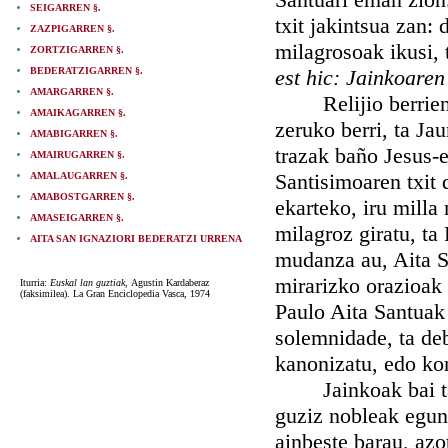
SEIGARREN §.
txit jakintsua zan: 
ZAZPIGARREN §.
milagrosoak ikusi,
ZORTZIGARREN §.
BEDERATZIGARREN §.
est hic: Jainkoaren
AMARGARREN §.
Relijio berrien ko
AMAIKAGARREN §.
zeruko berri, ta Ja
AMABIGARREN §.
trazak baño Jesus-
AMAIRUGARREN §.
Santisimoaren txit 
AMALAUGARREN §.
AMABOSTGARREN §.
ekarteko, iru milla
AMASEIGARREN §.
milagroz giratu, t
AITA SAN IGNAZIORI BEDERATZI URRENA
mudanza au, Aita S
mirarizko orazioak o
Iturria:
Euskal lan guztiak,
Agustin Kardaberaz
(faksimilea). La Gran Enciclopedia Vasca, 1974
Paulo Aita Santuak
solemnidade, ta de
kanonizatu, edo ko
Jainkoak bai ta be
guziz nobleak egun 
ainbeste barau, azot