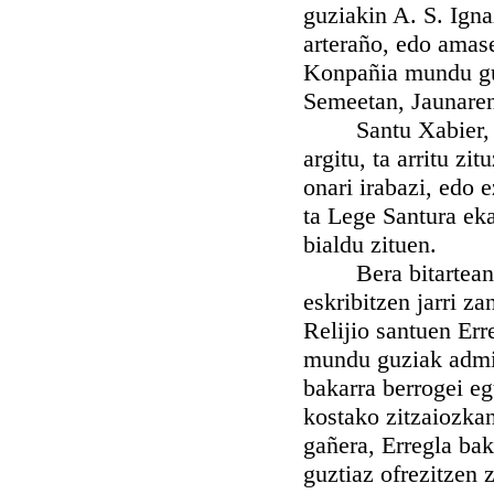
guziakin A. S. Ignaz
arteraño, edo amase
Konpañia mundu guzi
Semeetan, Jaunaren
Santu Xabier, ber
argitu, ta arritu z
onari irabazi, edo 
ta Lege Santura eka
bialdu zituen.
Bera bitartean A
eskribitzen jarri za
Relijio santuen Err
mundu guziak admira
bakarra berrogei eg
kostako zitzaiozkan
gañera, Erregla bak
guztiaz ofrezitzen 