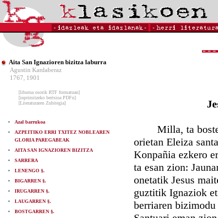
Aita San Ignazioren bizitza laburra
Agustin Kardaberaz
1767, 1901
[liburua osorik RTF formatuan]
[inprimitzeko bertsioa PDFn]
Je
[Literaturaren Zubitegia]
Azal barrukoa
Milla, ta bosteun,
AZPEITIKO ERRI TXITEZ NOBLEAREN
orietan Eleiza sant
GLORIA PAREGABEAK
AITA SAN IGNAZIOREN BIZITZA
Konpañia ezkero ere
SARRERA
ta esan zion: Jauna
LENENGO §.
onetatik Jesus mait
BIGARREN §.
guztitik Ignaziok e
IRUGARREN §.
LAUGARREN §.
berriaren bizimodu 
BOSTGARREN §.
Santuari eman zion.