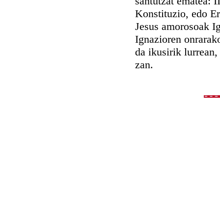
santutzat ematea: I
Konstituzio, edo Er
Jesus amorosoak Ign
Ignazioren onrarako
da ikusirik lurrean,
zan.