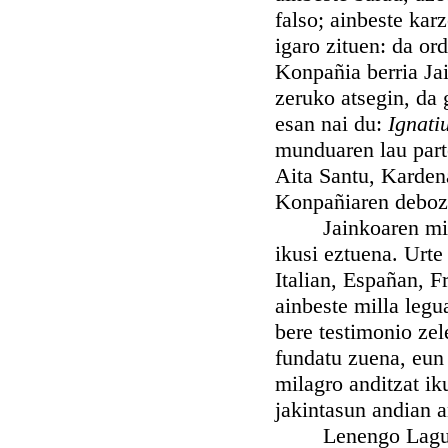
falso; ainbeste karz
igaro zituen: da or
Konpañia berria Ja
zeruko atsegin, da 
esan nai du:
Ignati
munduaren lau part
Aita Santu, Karden
Konpañiaren debozio
Jainkoaren mirari
ikusi eztuena. Urte
Italian, Españan, Fr
ainbeste milla leg
bere testimonio ze
fundatu zuena, eun 
milagro anditzat ik
jakintasun andian an
Lenengo Lagun san