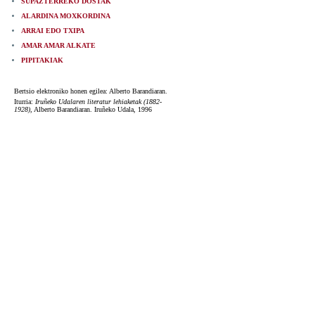
SUPAZTERREKO DOSTAK
ALARDINA MOXKORDINA
ARRAI EDO TXIPA
AMAR AMAR ALKATE
PIPITAKIAK
Bertsio elektroniko honen egilea: Alberto Barandiaran.
Iturria:
Iruñeko Udalaren literatur lehiaketak (1882-
1928)
, Alberto Barandiaran. Iruñeko Udala, 1996