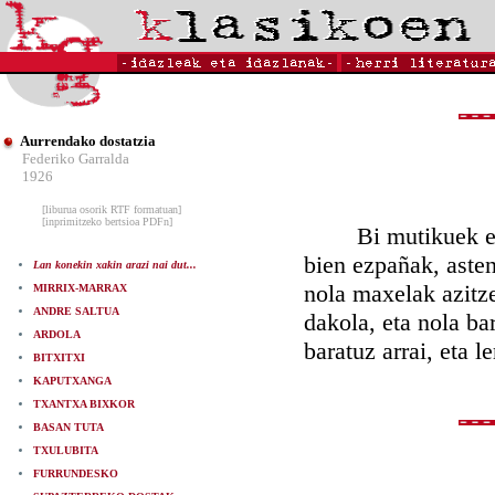
Aurrendako dostatzia
Federiko Garralda
1926
[liburua osorik RTF formatuan]
[inprimitzeko bertsioa PDFn]
Bi mutikuek edo b
bien ezpañak, asten 
Lan konekin xakin arazi nai dut...
nola maxelak azitze
MIRRIX-MARRAX
ANDRE SALTUA
dakola, eta nola ba
ARDOLA
baratuz arrai, eta 
BITXITXI
KAPUTXANGA
TXANTXA BIXKOR
BASAN TUTA
TXULUBITA
FURRUNDESKO