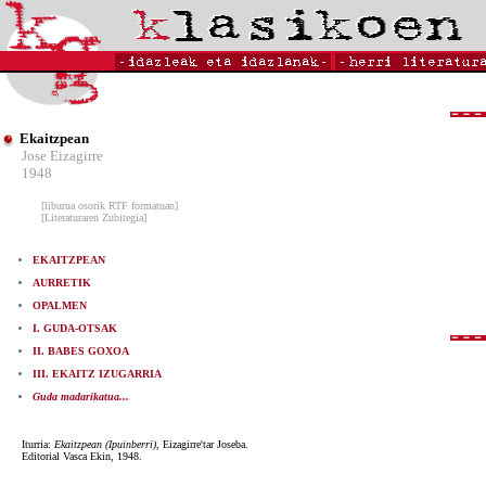
Ekaitzpean
Jose Eizagirre
1948
[liburua osorik RTF formatuan]
[Literaturaren Zubitegia]
EKAITZPEAN
AURRETIK
OPALMEN
I. GUDA-OTSAK
II. BABES GOXOA
III. EKAITZ IZUGARRIA
Guda madarikatua...
Iturria:
Ekaitzpean (Ipuinberri),
Eizagirre'tar Joseba.
Editorial Vasca Ekin, 1948.