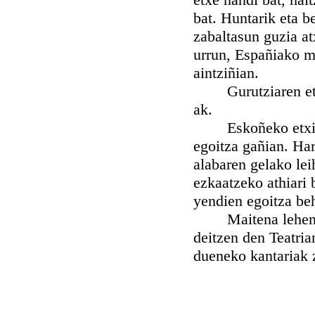
bat. Huntarik eta b
zabaltasun guzia at
urrun, Españiako me
aintziñian.
Gurutziaren eta e
ak.
Eskoñeko etxiak i
egoitza gañian. Har
alabaren gelako lei
ezkaatzeko athiari
yendien egoitza be
Maitena lehen ald
deitzen den Teatri
dueneko kantariak z