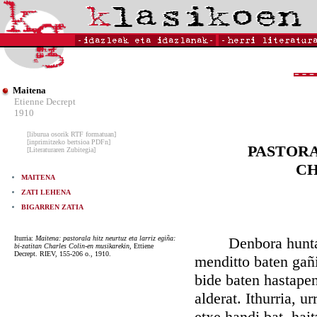
Maitena
Etienne Decrept
1910
[liburua osorik RTF formatuan]
[inprimitzeko bertsioa PDFn]
PASTORA
[Literaturaren Zubitegia]
CH
MAITENA
ZATI LEHENA
BIGARREN ZATIA
Iturria:
Maitena: pastorala hitz neurtuz eta larriz egiña:
Denbora huntako a
bi-zatitan Charles Colin-en musikarekin,
Ettiene
Decrept. RIEV, 155-206 o., 1910.
menditto baten gañi
bide baten hastapen
alderat. Ithurria, u
etxe handi bat, hai