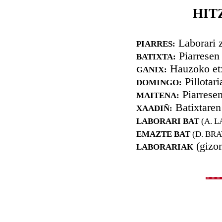
HIT
Laborari 
PIARRES:
Piarresen
BATIXTA:
Hauzoko et
GANIX:
Pillotar
DOMINGO:
Piarrese
MAITENA:
Batixtaren
XAADIÑ:
LABORARI BAT
(A. 
EMAZTE BAT
(D. BR
(gizon
LABORARIAK