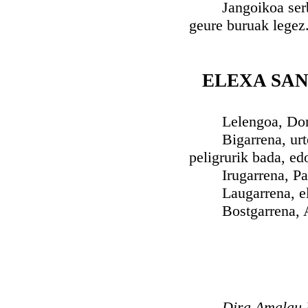
Jangoikoa serbidu
geure buruak legez
ELEXA SA
Lelengoa, Domeka
Bigarrena, urtean
peligrurik bada, e
Irugarrena, Pazk
Laugarrena, elex
Bostgarrena, Ama
Dira Amalau L