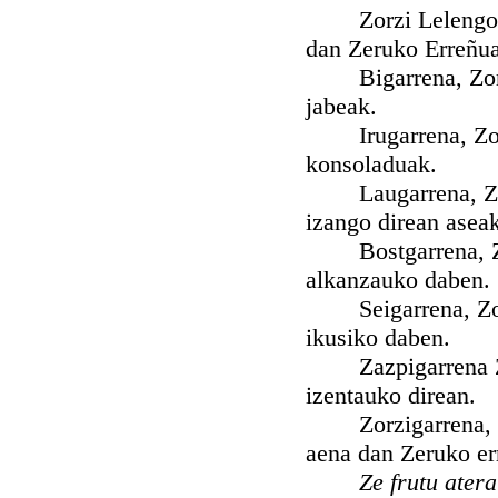
Zorzi Lelengoa, Z
dan Zeruko Erreñua
Bigarrena, Zorion
jabeak.
Irugarrena, Zorio
konsoladuak.
Laugarrena, Zorion
izango direan aseak
Bostgarrena, Zori
alkanzauko daben.
Seigarrena, Zorio
ikusiko daben.
Zazpigarrena Zor
izentauko direan.
Zorzigarrena, Zori
aena dan Zeruko er
Ze frutu ater