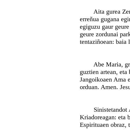
Aita gurea Zeruet
erreñua gugana egi
egiguzu gaur geure
geure zordunai park
tentaziñoean: baia 
Abe Maria, grazia
guztien artean, eta
Jangoikoaen Ama err
orduan. Amen. Jesu
Sinistetandot Ait
Kriadoreagan: eta 
Espirituaen obraz, 