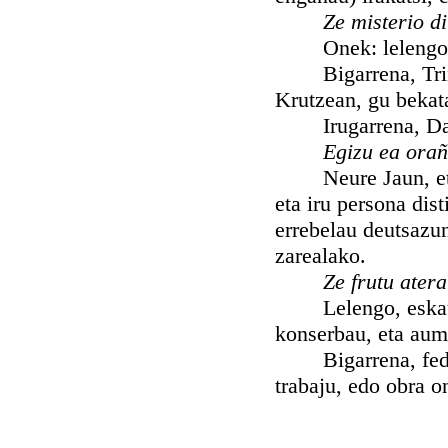
Ze misterio d
Onek: lelengo dala
Bigarrena, Trinida
Krutzean, gu bekata
Irugarrena, Dagoa
Egizu ea orañ
Neure Jaun, eta J
eta iru persona dist
errebelau deutsazun
zarealako.
Ze frutu ater
Lelengo, eskatu 
konserbau, eta aum
Bigarrena, fedeko
trabaju, edo obra o