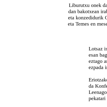
Liburutxu onek da
dan bakotxean ira
eta konzedidurik 
eta Temes en mese
Lotsaz isten
esan baga p
eztago arenza
ezpada infe
Eriotzako Or
da Konfese
Leenago akor
pekatari tri