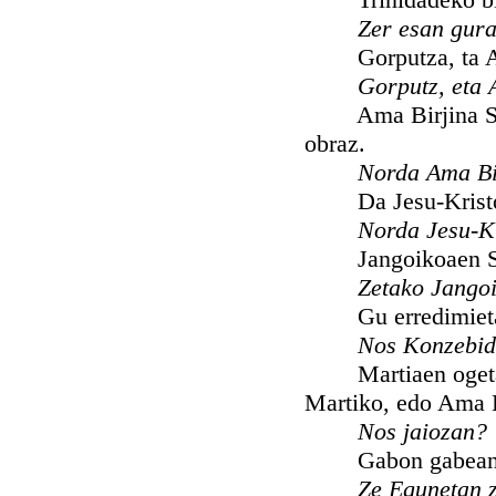
Zer esan gur
Gorputza, ta Arim
Gorputz, eta 
Ama Birjina Santi
obraz.
Norda Ama Bi
Da Jesu-Kristo 
Norda Jesu-K
Jangoikoaen Sem
Zetako Jango
Gu erredimietarren
Nos Konzebid
Martiaen ogeta bo
Martiko, edo Ama 
Nos jaiozan?
Gabon gabean 
Ze Egunetan z