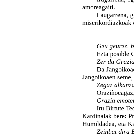
amoreagaiti.
Laugarrena, geure
miserikordiazkoak 
Geu geurez, b
Ezta posible Gra
Zer da Grazi
Da Jangoikoaen do
Jangoikoaen seme, 
Zegaz alkanz
Oraziñoeagaz, ob
Grazia emote
Iru Birtute Teolo
Kardinalak bere: Pr
Humildadea, eta Ka
Zeinbat dira 