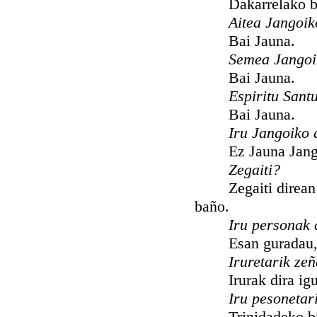
Dakarrelako bere 
Aitea Jangoi
Bai Jauna.
Semea Jangoi
Bai Jauna.
Espiritu Sant
Bai Jauna.
Iru Jangoiko 
Ez Jauna Jangoi
Zegaiti?
Zegaiti direan pe
baño.
Iru personak 
Esan guradau, ze 
Iruretarik ze
Irurak dira igual
Iru pesonetar
Trinidadeko biga