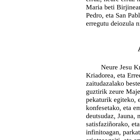
Maria beti Birjinea
Pedro, eta San Pablo
erregutu deiozula n
Neure Jesu Kristo
Kriadorea, eta Erre
zaitudazalako best
guztirik zeure Maje
pekaturik egiteko, 
konfesetako, eta em
deutsudaz, Jauna, n
satisfaziñorako, et
infinitoagan, parka