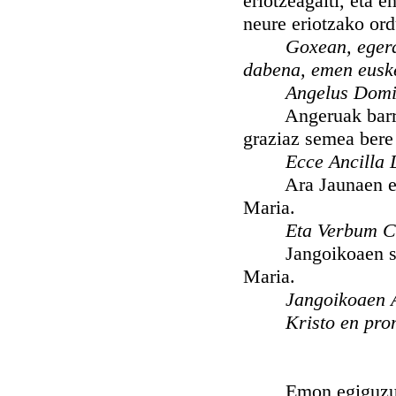
eriotzeagaiti, eta 
neure eriotzako or
Goxean, egerd
dabena, emen eusk
Angelus Domi
Angeruak barri on
graziaz semea bere
Ecce Ancilla 
Ara Jaunaen eskla
Maria.
Eta Verbum C
Jangoikoaen semea
Maria.
Jangoikoaen A
Kristo en pro
Emon egiguzu, arr