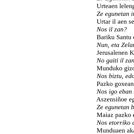
Urteaen lelengo 
Ze egunetan 
Urtar il aen seig
Nos il zan?
Bariku Santu e
Nun, eta Zela
Jerusalenen Krut
No gaiti il za
Munduko gizon g
Nos biztu, ed
Pazko goxean
Nos igo eban
Aszensiñoe eg
Ze egunetan b
Maiaz pazko e
Nos etorriko d
Munduaen aka