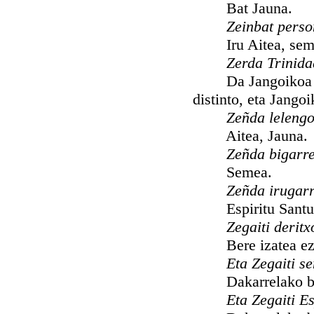
Bat Jauna.
Zeinbat pers
Iru Aitea, semea,
Zerda Trinida
Da Jangoikoa bera
distinto, eta Jango
Zeñda leleng
Aitea, Jauna.
Zeñda bigarr
Semea.
Zeñda irugar
Espiritu Santu
Zegaiti derit
Bere izatea ezta
Eta Zegaiti s
Dakarrelako bere
Eta Zegaiti E