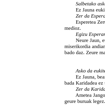
Salbetako ask
Ez Jauna euki be
Zer da Esper
Esperetea Zeruko 
medioz.
Egizu Espera
Neure Jaun, eta J
miserikordia andian
bado daz. Zeure m
Asko da eukit
Ez Jauna, bearda, 
bada Karidadea ez 
Zer da Karid
Ametea Jangoikoa 
geure buruak legez