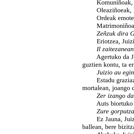
Komuniñoak, Mant
Oleaziñoeak, lag
Ordeak emoten dau
Matrimoniñoak em
Zeñzuk dira 
Eriotzea, Juizioa
Il zaitezanea
Agertuko da Jesu-
guztien kontu, ta e
Juizio au egi
Estadu graziazkoa
mortalean, joango d
Zer izango da
Auts biortuko 
Zure gorputza
Ez Jauna, Juiziok
ballean, bere bizit