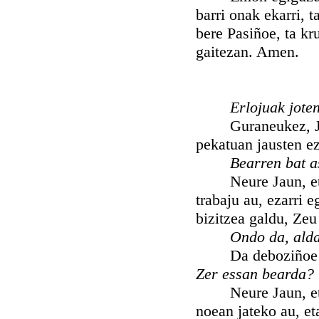
barri onak ekarri,
bere Pasiñoe, ta kr
gaitezan. Amen.
Erlojuak jote
Guraneukez, Jauna
pekatuan jausten ez
Bearren bat a
Neure Jaun, eta J
trabaju au, ezarri
bizitzea galdu, Ze
Ondo da, ald
Da deboziñoe guz
Zer essan bearda?
Neure Jaun, eta J
noean jateko au, et