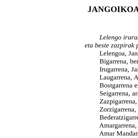
JANGOIKO
Lelengo irura
eta beste zazpirak
Lelengoa, Jangoi
Bigarrena, bere i
Irugarrena, Jaieg
Laugarrena, Aita
Bostgarrena ez i
Seigarrena, aragi
Zazpigarrena, e
Zorzigarrena, test
Bederatzigarrena
Amargarrena, bes
Amar Mandamentu 