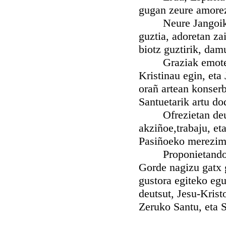
gugan zeure amore
Neure Jangoiko la
guztia, adoretan za
biotz guztirik, dam
Graziak emoten de
Kristinau egin, eta
orañ artean konserb
Santuetarik artu do
Ofrezietan deutsu
akziñoe,trabaju, e
Pasiñoeko merezim
Proponietandot, l
Gorde nagizu gatx 
gustora egiteko egu
deutsut, Jesu-Krist
Zeruko Santu, eta S