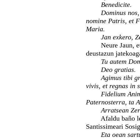
Benedicite.
Dominus nos, 
nomine Patris, et F
Maria.
Jan exkero, Z
Neure Jaun, eta 
deustazun jatekoaga
Tu autem Dom
Deo gratias.
Agimus tibi gr
vivis, et regnas in
Fidelium Anim
Paternosterra, ta 
Arratsean Zer
Afaldu baño leena
Santissimeari Sosig
Eta oean sart