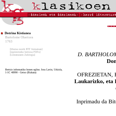
Dotrina Kistianea
Bartolome Olaetxea
1763
[liburua osorik RTF formatuan]
[inprimitzeko bertsioa PDFn]
D. BARTHOL
[Literaturaren Zubitegia]
Dom
Bertsio informatiko honen egilea: Josu Lavin; Urkiola,
1-1C 48990 - Getxo (Bizkaia)
OFREZIETAN,
Laukarizko, eta 
Inprimadu da Bit