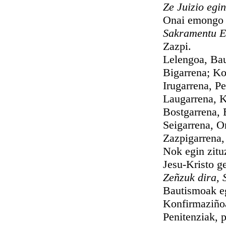
Ze Juizio egi
Onai emongo deuts
Sakramentu E
Zazpi.
Lelengoa, Baut
Bigarrena; Konf
Irugarrena, Pen
Laugarrena, Ko
Bostgarrena, Es
Seigarrena, Or
Zazpigarrena, M
Nok egin zituza
Jesu-Kristo geur
Zeñzuk dira, 
Bautismoak egite
Konfirmaziñoak, K
Penitenziak, par