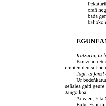
Pekaturik ur
orañ negar 
bada geroko
balioko ezt
EGUNEAN
Iratzartu, ta 
Krutzeaen Señalea
emoten deutsut neu
Jagi, ta janzi
Ur bedeñkatua art
señalea gaiti geure
Jangoikoa.
Aiteaen, + ta Sem
Erdu, Espiritu San