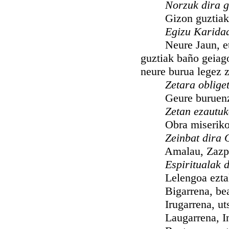
Norzuk dira 
Gizon guztiak: in
Egizu Karida
Neure Jaun, eta J
guztiak baño geiag
neure burua legez z
Zetara oblige
Geure buruenzat g
Zetan ezautu
Obra miserikordi
Zeinbat dira 
Amalau, Zazpi Esp
Espiritualak 
Lelengoa eztakia
Bigarrena, bearr
Irugarrena, uts eg
Laugarrena, Inju