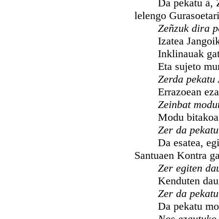
Da pekatu à, Zeñe
lelengo Gurasoetari
Zeñzuk dira p
Izatea Jangoikoae
Inklinauak gatxe
Eta sujeto munduk
Zerda pekatu
Errazoean ezautut
Zeinbat modu
Modu bitakoa. Mo
Zer da pekatu
Da esatea, egitea
Santuaen Kontra ga
Zer egiten da
Kenduten dau graz
Zer da pekatu
Da pekatu mortala
Nos ezautuko 