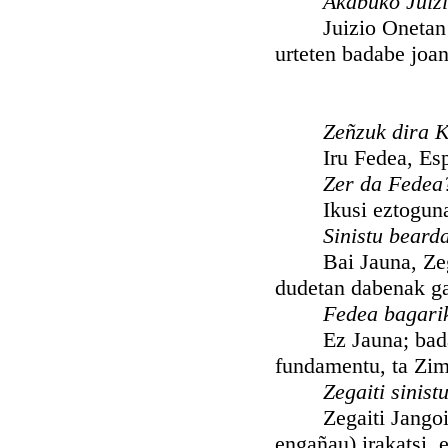
Akabuko Juizi
Juizio Onetan Ond
urteten badabe joa
Zeñzuk dira K
Iru Fedea, Esper
Zer da Fedea
Ikusi eztoguna Si
Sinistu beard
Bai Jauna, Zegait
dudetan dabenak g
Fedea bagarik
Ez Jauna; bada Fe
fundamentu, ta Zim
Zegaiti sinis
Zegaiti Jangoikoa
engañau) irakatsi, 