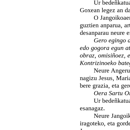
Ur bedeñkatua artu
Goxean legez an da
O Jangoikoaen Ama
guztien anparua, ar
desanparau neure e
Gero egingo d
edo gogora egun at
obraz, omisiñoez, 
Kontrizinoeko bate
Neure Angeru goa
nagizu Jesus, Mari
bere grazia, eta ge
Oera Sartu O
Ur bedeñkatua art
esanagaz.
Neure Jangoikoa,
iragoteko, eta gor