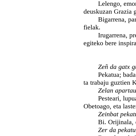
Lelengo, emon Ja
deuskuzan Grazia gu
Bigarrena, parkaz
fielak.
Irugarrena, propo
egiteko bere inspir
Zeñ da gatx g
Pekatua; bada ber
ta trabaju guztien 
Zelan apartau
Pesteari, lupuari,
Obetoago, eta laste
Zeinbat pekat
Bi. Orijinala, e
Zer da pekatu