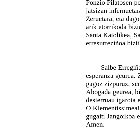
Ponzio Pilatosen po
jatsizan infernuetar
Zeruetara, eta dago
arik etorrikoda bizi
Santa Katolikea, S
erresurreziñoa bizi
Salbe Erregiña mi
esperanza geurea. 
gagoz zizpuruz, sen
Abogada geurea, bi
desterruau igarota 
O Klementissimea! 
gugaiti Jangoikoa 
Amen.