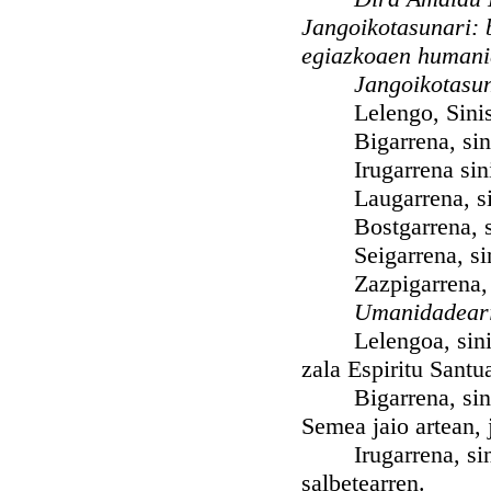
Jangoikotasunari: 
egiazkoaen humani
Jangoikotasun
Lelengo, Sinistu 
Bigarrena, sinist
Irugarrena sinis
Laugarrena, sinis
Bostgarrena, sini
Seigarrena, sinis
Zazpigarrena, sin
Umanidadeari
Lelengoa, sinistu
zala Espiritu Santu
Bigarrena, sinistu
Semea jaio artean, 
Irugarrena, sinist
salbetearren.