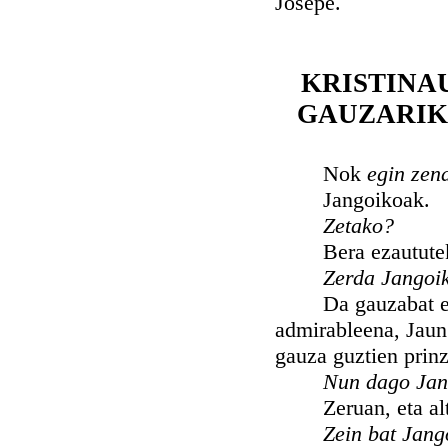
Josepe.
KRISTINA
GAUZARIK
Nok
egin zen
Jangoikoak.
Zetako?
Bera ezaututeko, 
Zerda Jangoi
Da gauzabat esan,
admirableena, Jaun 
gauza guztien prinzi
Nun dago Jan
Zeruan, eta altar
Zein bat Jang