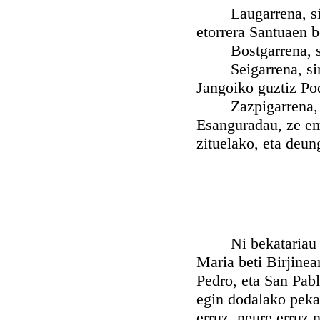
Laugarrena, sinistu
etorrera Santuaen 
Bostgarrena, sinis
Seigarrena, sinist
Jangoiko guztiz Po
Zazpigarrena, sini
Esanguradau, ze em
zituelako, eta deu
Ni bekatariau Kon
Maria beti Birjinea
Pedro, eta San Pablo
egin dodalako peka
erruz, neure erruz 