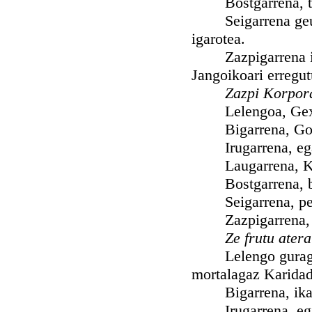
Bostgarrena, tri
Seigarrena geure 
igarotea.
Zazpigarrena ilak 
Jangoikoari erregut
Zazpi Korpor
Lelengoa, Gexoak,
Bigarrena, Gose 
Irugarrena, egarr
Laugarrena, Kaut
Bostgarrena, bil
Seigarrena, pereg
Zazpigarrena, il
Ze frutu ater
Lelengo gurago iz
mortalagaz Karida
Bigarrena, ikasi a
Irugarrena, egin g