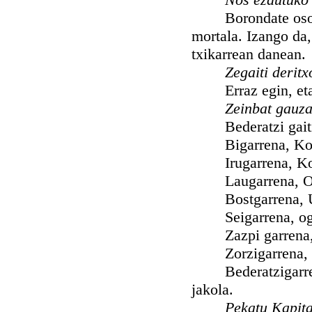
Borondate osoagaz
mortala. Izango da
txikarrean danean.
Zegaiti derit
Erraz egin, eta e
Zeinbat gauza
Bederatzi gaiti L
Bigarrena, Komu
Irugarrena, Konfe
Laugarrena, Obis
Bostgarrena, Urb
Seigarrena, ogi 
Zazpi garrena, Pa
Zorzigarrena, Se
Bederatzigarrena, 
jakola.
Pekatu Kapita