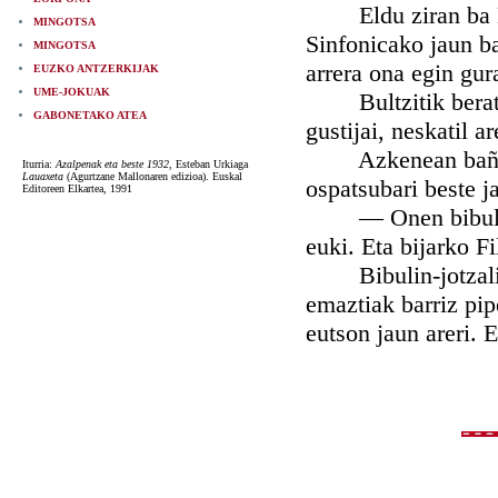
Eldu ziran ba Bilb
MINGOTSA
Sinfonicako jaun ba
MINGOTSA
arrera ona egin gur
EUZKO ANTZERKIJAK
UME-JOKUAK
Bultzitik beratu z
GABONETAKO ATEA
gustijai, neskatil 
Azkenean baña bel
Iturria:
Azalpenak eta beste 1932
, Esteban Urkiaga
Lauaxeta
(Agurtzane Mallonaren edizioa). Euskal
ospatsubari beste j
Editoreen Elkartea, 1991
— Onen bibuliña e
euki. Eta bijarko F
Bibulin-jotzaliak
emaztiak barriz pip
eutson jaun areri. 