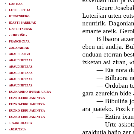
LAN-EZA
Geure Josebak txo
LUTELESTIJA
Loterijan urten eut
HINDENBURG
neurririk. Dagonia
IDAZTI BARRIJAK
GASTETXUBAK
emazte areik. Gerok
«KIRIKIÑO»
Bilbaora atzera e
FRANCE-ZIAR
eben uri andija. Bu
ZALAPARTAK
onduan etorran bes
ARAUDI-AITZI
izketan asi ziran, «
ARAUDIJETZAZ
ARAUDIJETZAZ
— Eta nora dua
ARAUDIJETZAZ
— Bilbaora nua
ARAUDIJETZAZ
— Orduban toki ba
ARAUDIJETZAZ
gara zeurekin bide 
EUZKADIKO IPUÑAK URIRA
EUZKO-ERRI JAKINTZA
— Bibuliña joten 
EUZKO-ERRI JAKINTZA
ara juateko. Pozik 
EUZKO-ERRI JAKINTZA
— Eztira ixango b
EUZKO-ERRI JAKINTZA
— Urte askotarak
J. SAROIHANDY
«JOSUTXU»
azaldutia baño zer 