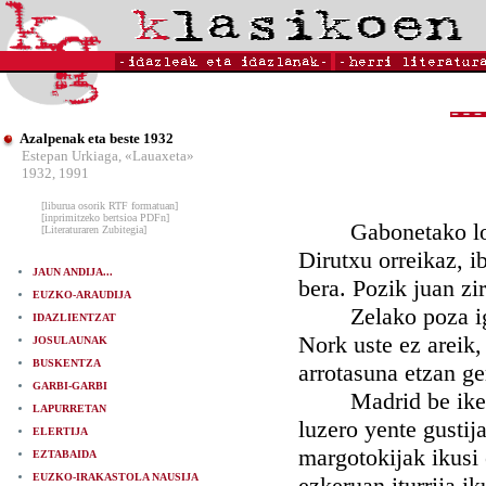
Azalpenak eta beste 1932
Estepan Urkiaga, «Lauaxeta»
1932, 1991
[liburua osorik RTF formatuan]
[inprimitzeko bertsioa PDFn]
Gabonetako loterij
[Literaturaren Zubitegia]
Dirutxu orreikaz, i
JAUN ANDIJA...
bera. Pozik juan zir
EUZKO-ARAUDIJA
Zelako poza igaro
IDAZLIENTZAT
Nork uste ez areik
JOSULAUNAK
BUSKENTZA
arrotasuna etzan g
GARBI-GARBI
Madrid be ikertau
LAPURRETAN
luzero yente gustij
ELERTIJA
margotokijak ikusi 
EZTABAIDA
EUZKO-IRAKASTOLA NAUSIJA
ezkeruan iturrija ik