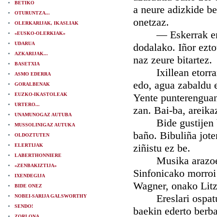
BETIKO
a neure adizkide be
OTURUNTZA...
onetzaz.
OLERKARIJAK, IKASLIAK
— Eskerrak emote
«EUSKO-OLERKIAK»
UDARUA
dodalako. Iñor ezto
AZKARIJAK...
naz zeure bitartez.
BASETXIA
Ixillean etorran J
ASMO EDERRA
edo, agua zabaldu 
GORALBENAK
EUZKO-IKASTOLEAK
Yente punterenguan
URTERO...
zan. Bai-ba, areika
UNAMUNOGAZ AUTUBA
Bide gustijen best
MUSSOLINIGAZ AUTUKA
baño. Bibuliña jote
OLDOZTUTEN
ziñistu ez be.
ELERTIJAK
LABERTHONNIERE
Musika arazoetzaz
«ZENBAKIZTIJA»
Sinfonicako morroi 
IXENDEGIJA
Wagner, onako Litz, 
BIDE ONEZ
Ereslari ospatube
NOBEI-SARIJA GALSWORTHY
SENDO!
baekin ederto berba
ZORI ONA