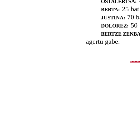
4
OSTALERTSA:
25 bat 
BERTA:
70 ba
JUSTINA:
50 b
DOLOREZ:
BERTZE ZENBA
agertu gabe.