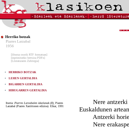
Herriko botzak
Piarres Larzabal
1956
[liburua osorik RTF formatuan]
[inprimitzeko bertsioa PDFn]
[Literaturaren Zubitegia]
HERRIKO BOTZAK
LEHEN GERTALDIA
BIGARREN GERTALDIA
HIRUGARREN GERTALDIA
Nere antzerki gai
Iturria:
Piarres Larzabalen idazlanak (II)
, Piarres
Larzabal (Piarres Xarrittonen edizioa). Elkar, 1991
Euskaldunen artean 
Antzerki horien ma
Nere erakaspena d