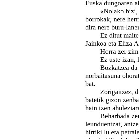
Euskaldungoaren aku
«Nolako bizi, hala
borrokak, nere herr
dira nere buru-lanen
Ez ditut maite am
Jainkoa eta Eliza A
Horra zer zimendu
Ez uste izan, hun
Bozkatzea da urrat
norbaitasuna ohora
bat.
Zorigaitzez, dretx
batetik gizon zenba
hainitzen ahuleziar
Beharbada zenbaiti
leunduentzat, antze
hirrikillu eta petra