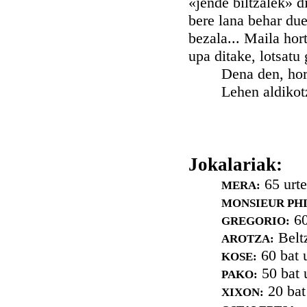
«jende biltzalek» d
bere lana behar due
bezala... Maila hort
upa ditake, lotsatu
Dena den, horra ze
Lehen aldikotz, H
Jokalariak:
65 urte
MERA:
MONSIEUR PHI
60 
GREGORIO:
Beltz
AROTZA:
60 bat u
KOSE:
50 bat u
PAKO:
20 bat 
XIXON: