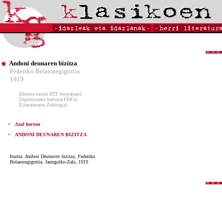
Andoni deunaren bizitza
Federiko Belaustegigoitia
1919
[liburua osorik RTF formatuan]
[inprimitzeko bertsioa PDFn]
[Literaturaren Zubitegia]
Azal barnea
ANDONI DEUNAREN BIZITZA
Iturria:
Andoni Deunaren bizitza
, Federiko
Belaustegigoitia. Jaungoiko-Zale, 1919